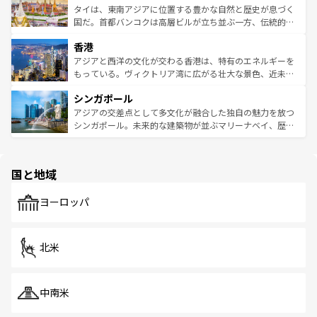
わってみてほしい。 なお、新着の韓国情報は
コンテンツ一
ーチミン市のフランス統治時代の建物も、独特の雰囲気を
タイは、東南アジアに位置する豊かな自然と歴史が息づく
覧
を参照してほしい。
醸し出している。また、バラエティの豊かさとおいしさで
国だ。首都バンコクは高層ビルが立ち並ぶ一方、伝統的な
世界中の食通を魅了してやまないベトナム料理も魅力のひ
寺院や市場がいたるところに点在し、古きよき文化と現代
香港
とつ。フォーやバインミー、ベトナムコーヒーなどは、ぜ
の活気が交差している。北部ではチェンマイなどの山岳地
ひ現地で味わいたい。どの地域を訪れてもあたたかい人々
帯で自然と触れ合い、南部ではプーケットやクラビの美し
アジアと西洋の文化が交わる香港は、特有のエネルギーを
が旅行者を迎えてくれるので、きっと忘れられない旅にな
いビーチでリゾート気分を楽しむことができる。タイ料理
もっている。ヴィクトリア湾に広がる壮大な景色、近未来
るはずだ。 なお、新着のベトナム情報は
コンテンツ一覧
を
は世界的に有名で、屋台から高級レストランまで味覚を刺
的なアートスポット、そして歴史と現代が融合した町並
参照してほしい。
シンガポール
激する。気候は一年中温暖で、どの季節にも異なる楽しみ
み、どこを訪れても感動するはず。観光スポットが密集し
が待っている。親しみやすいタイの人々、仏教を中心とし
ており、効率よく見どころを回れるのも魅力。息をのむよ
アジアの交差点として多文化が融合した独自の魅力を放つ
た文化、そして多様な観光資源が、訪れる旅人を魅了し続
うな絶景から文化的な体験まで、香港を存分に楽しみ尽く
シンガポール。未来的な建築物が並ぶマリーナベイ、歴史
ける。 なお、新着のタイ情報は
コンテンツ一覧
を参照して
そう。 なお、新着の香港情報は
コンテンツ一覧
を参照して
と伝統を感じられるエスニックタウン、多数の緑豊かな公
ほしい。
ほしい。
園や自然保護区など、自然が調和した近代的な景観と文化
の多様性あふれるカラフルな町は、どこを歩いても新しい
国と地域
発見がある。さらに、治安のよさや充実した公共交通機関
も、旅行者にとっては魅力的なポイント。グルメも豊富
で、ホーカーズは地元の風情を楽しめる外せないスポット
ヨーロッパ
だ。訪れる人を飽きさせないシンガポールで、多様な魅力
を体感しよう。 なお、新着のシンガポール情報は
コンテン
ツ一覧
を参照してほしい。
北米
中南米