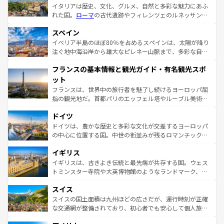
イタリアは歴史、文化、グルメ、自然と多彩な魅力にあふ
れた国。
ローマ
の古代遺跡やフィレンツェのルネッサンス
美術、ヴェネツィアの運河など、歴史あるスポットはもち
スペイン
ろん、トスカーナの美しい田園風景やアマルフィ海岸の絶
景など、自然景観も見逃せない。観光の合間には、本場の
イベリア半島のほぼ80％を占めるスペインは、太陽が降り
ピザやパスタなど、絶品のイタリア料理を堪能することも
注ぐ地中海沿岸から雄大なピレネー山脈まで、多彩な自然
できる。朝目覚めてから夜眠るまで、すべての瞬間を楽し
と文化が詰まったヨーロッパ屈指の旅行先だ。多様な地域
フランスの基本情報と観光ガイド・有名観光スポ
ませてくれるイタリアで、忘れられない旅をしてみよう！
文化が根付くこの国では、情熱的なフラメンコ、熱気あふ
なお、新着のイタリア情報は
コンテンツ一覧
を参照してほ
れる闘牛、そして美味しいタパスが生活の一部となってい
ット
しい。
る。首都マドリードの洗練された雰囲気や、バルセロナの
フランスは、世界中の旅行者を魅了し続けるヨーロッパ屈
アートに溢れた街角から、地方では古代ローマ遺跡や中世
指の観光地だ。首都パリのエッフェル塔やルーブル美術館
の城塞都市、穏やかなビーチリゾートまで多彩な表情を見
といった象徴的なスポットから、田舎町の古風な美しさま
せる。地方によって風土や気候が異なるスペインはその個
ドイツ
で、幅広い魅力が詰まっている。華麗な宮殿、歴史的な大
性で訪れる人を魅了する。 なお、新着のスペイン情報は
コ
聖堂、美しいビーチ、そして豊かな自然が、訪れる者を心
ドイツは、豊かな歴史と多彩な文化が交差するヨーロッパ
ンテンツ一覧
を参照してほしい。
から魅了する。また、フランスは美食の国としても知ら
の中心に位置する国。中世の街並みが残るロマンチック街
れ、フランス料理はユネスコ無形文化遺産にも登録されて
道から、未来を先取りするようなモダンな都市まで多様な
イギリス
いる。シャンパンの発祥地であるランス、プロヴァンスの
顔を持つこの国は、どこを歩いても飽きることがない。ベ
香り高いラベンダー畑など、多彩な楽しみ方が可能だ。さ
ルリンの文化的活気、バイエルン州のアルプスの絶景、そ
イギリスは、古きよき伝統と最先端が共存する国。ウェス
らに、パリ以外の地域にも魅力が溢れており、どの街角に
してライン川沿いのワイン畑といった風景は必見。ビール
トミンスター寺院や大英博物館のようなランドマーク、歴
も豊かな歴史と文化が息づいている。パリ以外の個性あふ
とソーセージを味わいながら地元の人と過ごす楽しい時間
史ある大学都市、美しい丘陵地帯や牧歌的な風景など、エ
れる地方に足を運ぶとそれぞれで全く異なる文化を体験で
スイス
は、お酒好きな人にはぜひ体験してほしい。 なお、新着の
リアごとに異なる魅力がある。また、優雅なアフタヌーン
きるだろう。 なお、新着のフランス情報は
コンテンツ一覧
ドイツ情報は
コンテンツ一覧
を参照してほしい。
ティー、ビール好きにはたまらない英国パブ、サッカー観
スイスの国土面積は九州ほどの広さだが、運行時刻が正確
を参照してほしい。
戦など、本場だからこそできる体験も豊富。イギリスを旅
な交通網が整備されており、初心者でも安心して個人旅行
して楽しみつくそう。 なお、新着のイギリス情報は
コンテ
を楽しめる。日本同様に時刻表どおりの旅が可能だ。中世