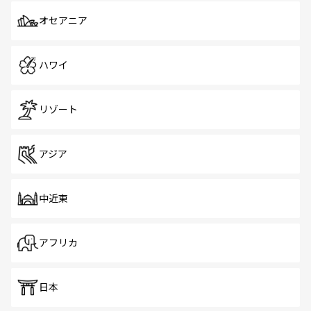
オセアニア
ハワイ
リゾート
アジア
中近東
アフリカ
日本