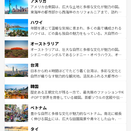
アメリカ
ンツ一覧
を参照してほしい。
の建物がそのまま残る町や、スイスならではのユニークな
博物館もあり、アルプス観光だけでなく町歩きも満喫する
アメリカ合衆国は、広大な土地と多様な文化が魅力の国。
ことができる。国民の所得が高いため物価も高いが、旅行
東海岸の都市部から西海岸のカリフォルニアまで、訪れる
者向けの交通パス提供のサービスもあり、うまく活用すれ
場所ごとに異なる風景と体験が待っている。ニューヨーク
ハワイ
ば市内交通費無料で観光を楽しむこともできる。 なお、新
のような巨大都市は、観光、ショッピング、エンターテイ
着のスイス情報は
コンテンツ一覧
を参照してほしい。
ンメントが詰まった刺激的なスポットだ。一方、アメリカ
年間を通じて温暖な気候に恵まれ、多くの島で構成される
西部には大自然が広がり、グランドキャニオンやイエロー
ハワイは、どの島も独自の魅力をもっている。大自然の神
ストーン国立公園といった絶景が堪能できる。さらに、南
秘を感じたいなら、火山が生み出した壮大な景観を誇るハ
オーストラリア
部のニューオーリンズでは、音楽と美食が融合した独特の
ワイ島は見逃せない。また、定番の観光地といえばオアフ
文化が魅力。旅行者はアメリカの各地域で異なる魅力を楽
島だが、静かな自然を求めるならマウイ島やカウアイ島が
オーストラリアは、壮大な自然と多様な文化が魅力の国。
しみながら、その多様性と豊かな歴史を感じることができ
おすすめ。エメラルドグリーンに輝く海をはじめ、豊かな
シドニーのシンボルであるシドニー・オペラハウス、オー
るだろう。車でのロードトリップや列車の旅も、アメリカ
文化や歴史が息づいている。「アロハスピリット」と呼ば
ストラリア東海岸北部に広がる大サンゴ礁地帯グレートバ
ならではの贅沢な旅のスタイルだ。 なお、新着のアメリカ
台湾
れるおもてなしの心で訪れる人々を迎えてくれるハワイの
リアリーフや大陸中央部にそびえるウルル（エアーズロッ
情報は
コンテンツ一覧
を参照してほしい。
人々、おいしいローカルフードやハワイアンミュージッ
ク）、タスマニアの美しい原生林やケアンズの熱帯雨林な
日本から約４時間ほどでたどり着く台湾は、多彩な文化と
ク、伝統的なフラダンスなど、すべてがハワイの魅力を彩
ど、見どころがたくさん。また、カフェやワイン、オージ
自然が織りなす魅力的な観光地。活気あふれる大都市の台
っている。訪れるたびに新しい発見と感動が待っているハ
ービーフなどの食文化も豊かで、美味しいものであふれて
北やノスタルジックな町並みが人気な九份（ジォウフェ
ワイを、存分に味わってほしい。 なお、新着のハワイ情報
韓国
いる。アクティビティも充実しており、サーフィンやダイ
ン）、静ひつな山岳地帯である台湾東部など、都市の喧騒
は
コンテンツ一覧
を参照してほしい。
ビング、ハイキングなど、アウトドア好きにはたまらな
と山間の静けさが共存しており、訪れる人に新しい発見と
歴史ある王朝文化が残る一方で、最先端のファッションやK
い。オーストラリアの多彩な魅力を存分に味わいつくそ
驚きをもたらしてくれる。また、奥深い台湾の食文化も魅
-POPで世界を席巻している韓国。首都ソウルの宮殿や伝統
う。 なお、新着のオーストラリア情報は
コンテンツ一覧
を
力で、夜市などの屋台グルメから高級料理、ヘルシーで美
家屋が並ぶエリアでは韓国の歴史と文化に浸ることがで
参照してほしい。
ベトナム
容にもいいと評判のスイーツなど、バラエティ豊かな料理
き、地方に足を延ばせば四季折々の自然美を楽しむことが
が味わえる。 なお、新着の台湾情報は
コンテンツ一覧
を参
できる。そして、キムチや焼肉、絶品のストリートフード
豊かな自然と多様な文化が魅力的なベトナム。南北に細長
照してほしい。
まで、さまざまな韓国料理が待っている。夜には、韓国な
く伸びる国土には、広大な田園風景や青々とした山々、世
らではのナイトライフも堪能できる。あたたかいホスピタ
界遺産に登録された壮大な自然景観が点在し、都市部では
タイ
リティに包まれながら、韓国の多彩な魅力を心ゆくまで味
急速な発展と共に伝統が息づく。ハノイの古い町並みやホ