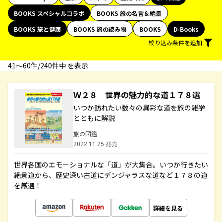
BOOKS スペシャルコラボ
BOOKS 旅の名言＆絶景
BOOKS 旅と健康
BOOKS 旅の読み物
BOOKS
D-Books
絞り込み条件を追加
41〜60件/240件中 を表示
Ｗ２８ 世界の魅力的な道１７８選
いつか訪れたい数々の異彩な道を旅の雑学
とともに解説
旅の図鑑
2022.11.25 発売
世界各国のエモーショナルな「道」が大集合。いつか行きたい
絶景道から、歴史深い古道にデンジャラスな道など１７８の道
を厳選！
詳細を見る