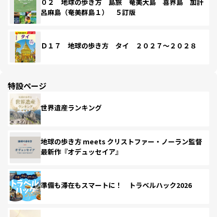
０２ 地球の歩き方 島旅 奄美大島 喜界島 加計
呂麻島（奄美群島１） ５訂版
Ｄ１７ 地球の歩き方 タイ ２０２７～２０２８
特設ページ
世界遺産ランキング
地球の歩き方 meets クリストファー・ノーラン監督
最新作『オデュッセイア』
準備も滞在もスマートに！ トラベルハック2026