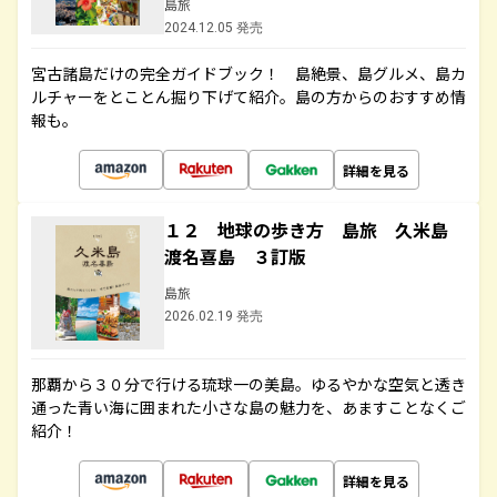
島旅
2024.12.05 発売
宮古諸島だけの完全ガイドブック！ 島絶景、島グルメ、島カ
ルチャーをとことん掘り下げて紹介。島の方からのおすすめ情
報も。
詳細を見る
１２ 地球の歩き方 島旅 久米島
渡名喜島 ３訂版
島旅
2026.02.19 発売
那覇から３０分で行ける琉球一の美島。ゆるやかな空気と透き
通った青い海に囲まれた小さな島の魅力を、あますことなくご
紹介！
詳細を見る