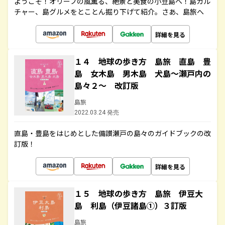
ようこそ！オリーブの風薫る、絶景と美食の小豆島へ！島カル
チャー、島グルメをとことん掘り下げて紹介。さあ、島旅へ
詳細を見る
１４ 地球の歩き方 島旅 直島 豊
島 女木島 男木島 犬島～瀬戸内の
島々２～ 改訂版
島旅
2022.03.24 発売
直島・豊島をはじめとした備讃瀬戸の島々のガイドブックの改
訂版！
詳細を見る
１５ 地球の歩き方 島旅 伊豆大
島 利島（伊豆諸島①）３訂版
島旅