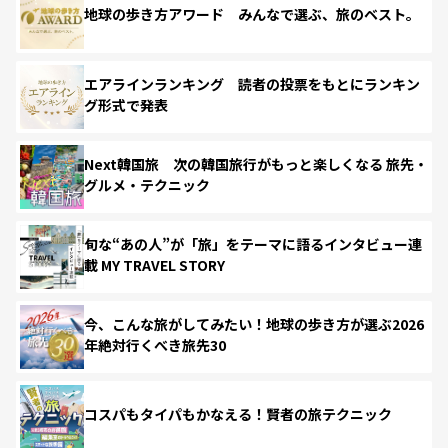
地球の歩き方アワード みんなで選ぶ、旅のベスト。
エアラインランキング 読者の投票をもとにランキン
グ形式で発表
Next韓国旅 次の韓国旅行がもっと楽しくなる 旅先・
グルメ・テクニック
旬な“あの人”が「旅」をテーマに語るインタビュー連
載 MY TRAVEL STORY
今、こんな旅がしてみたい！地球の歩き方が選ぶ2026
年絶対行くべき旅先30
コスパもタイパもかなえる！賢者の旅テクニック