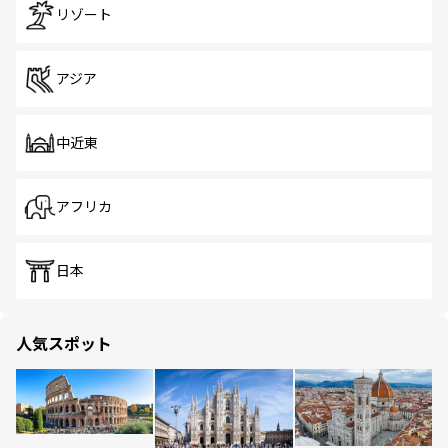
リゾート
アジア
中近東
アフリカ
日本
人気スポット