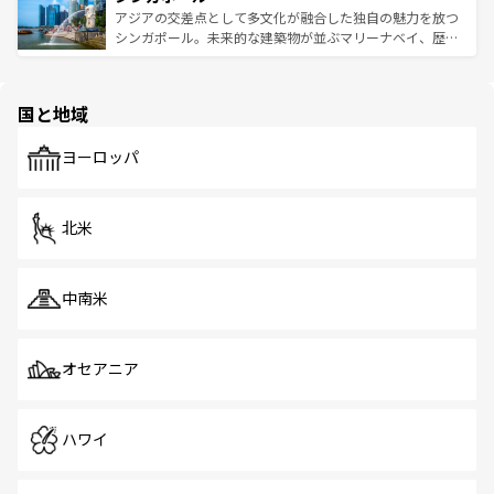
が待っている。親しみやすいタイの人々、仏教を中心とし
ており、効率よく見どころを回れるのも魅力。息をのむよ
アジアの交差点として多文化が融合した独自の魅力を放つ
た文化、そして多様な観光資源が、訪れる旅人を魅了し続
うな絶景から文化的な体験まで、香港を存分に楽しみ尽く
シンガポール。未来的な建築物が並ぶマリーナベイ、歴史
ける。 なお、新着のタイ情報は
コンテンツ一覧
を参照して
そう。 なお、新着の香港情報は
コンテンツ一覧
を参照して
と伝統を感じられるエスニックタウン、多数の緑豊かな公
ほしい。
ほしい。
園や自然保護区など、自然が調和した近代的な景観と文化
の多様性あふれるカラフルな町は、どこを歩いても新しい
国と地域
発見がある。さらに、治安のよさや充実した公共交通機関
も、旅行者にとっては魅力的なポイント。グルメも豊富
で、ホーカーズは地元の風情を楽しめる外せないスポット
ヨーロッパ
だ。訪れる人を飽きさせないシンガポールで、多様な魅力
を体感しよう。 なお、新着のシンガポール情報は
コンテン
ツ一覧
を参照してほしい。
北米
中南米
オセアニア
ハワイ