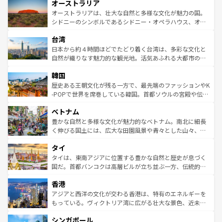
オーストラリア
部のニューオーリンズでは、音楽と美食が融合した独特の
ワイ島は見逃せない。また、定番の観光地といえばオアフ
文化が魅力。旅行者はアメリカの各地域で異なる魅力を楽
島だが、静かな自然を求めるならマウイ島やカウアイ島が
オーストラリアは、壮大な自然と多様な文化が魅力の国。
しみながら、その多様性と豊かな歴史を感じることができ
おすすめ。エメラルドグリーンに輝く海をはじめ、豊かな
シドニーのシンボルであるシドニー・オペラハウス、オー
るだろう。車でのロードトリップや列車の旅も、アメリカ
文化や歴史が息づいている。「アロハスピリット」と呼ば
ストラリア東海岸北部に広がる大サンゴ礁地帯グレートバ
ならではの贅沢な旅のスタイルだ。 なお、新着のアメリカ
台湾
れるおもてなしの心で訪れる人々を迎えてくれるハワイの
リアリーフや大陸中央部にそびえるウルル（エアーズロッ
情報は
コンテンツ一覧
を参照してほしい。
人々、おいしいローカルフードやハワイアンミュージッ
ク）、タスマニアの美しい原生林やケアンズの熱帯雨林な
日本から約４時間ほどでたどり着く台湾は、多彩な文化と
ク、伝統的なフラダンスなど、すべてがハワイの魅力を彩
ど、見どころがたくさん。また、カフェやワイン、オージ
自然が織りなす魅力的な観光地。活気あふれる大都市の台
っている。訪れるたびに新しい発見と感動が待っているハ
ービーフなどの食文化も豊かで、美味しいものであふれて
北やノスタルジックな町並みが人気な九份（ジォウフェ
ワイを、存分に味わってほしい。 なお、新着のハワイ情報
韓国
いる。アクティビティも充実しており、サーフィンやダイ
ン）、静ひつな山岳地帯である台湾東部など、都市の喧騒
は
コンテンツ一覧
を参照してほしい。
ビング、ハイキングなど、アウトドア好きにはたまらな
と山間の静けさが共存しており、訪れる人に新しい発見と
歴史ある王朝文化が残る一方で、最先端のファッションやK
い。オーストラリアの多彩な魅力を存分に味わいつくそ
驚きをもたらしてくれる。また、奥深い台湾の食文化も魅
-POPで世界を席巻している韓国。首都ソウルの宮殿や伝統
う。 なお、新着のオーストラリア情報は
コンテンツ一覧
を
力で、夜市などの屋台グルメから高級料理、ヘルシーで美
家屋が並ぶエリアでは韓国の歴史と文化に浸ることがで
参照してほしい。
ベトナム
容にもいいと評判のスイーツなど、バラエティ豊かな料理
き、地方に足を延ばせば四季折々の自然美を楽しむことが
が味わえる。 なお、新着の台湾情報は
コンテンツ一覧
を参
できる。そして、キムチや焼肉、絶品のストリートフード
豊かな自然と多様な文化が魅力的なベトナム。南北に細長
照してほしい。
まで、さまざまな韓国料理が待っている。夜には、韓国な
く伸びる国土には、広大な田園風景や青々とした山々、世
らではのナイトライフも堪能できる。あたたかいホスピタ
界遺産に登録された壮大な自然景観が点在し、都市部では
タイ
リティに包まれながら、韓国の多彩な魅力を心ゆくまで味
急速な発展と共に伝統が息づく。ハノイの古い町並みやホ
わってみてほしい。 なお、新着の韓国情報は
コンテンツ一
ーチミン市のフランス統治時代の建物も、独特の雰囲気を
タイは、東南アジアに位置する豊かな自然と歴史が息づく
覧
を参照してほしい。
醸し出している。また、バラエティの豊かさとおいしさで
国だ。首都バンコクは高層ビルが立ち並ぶ一方、伝統的な
世界中の食通を魅了してやまないベトナム料理も魅力のひ
寺院や市場がいたるところに点在し、古きよき文化と現代
香港
とつ。フォーやバインミー、ベトナムコーヒーなどは、ぜ
の活気が交差している。北部ではチェンマイなどの山岳地
ひ現地で味わいたい。どの地域を訪れてもあたたかい人々
帯で自然と触れ合い、南部ではプーケットやクラビの美し
アジアと西洋の文化が交わる香港は、特有のエネルギーを
が旅行者を迎えてくれるので、きっと忘れられない旅にな
いビーチでリゾート気分を楽しむことができる。タイ料理
もっている。ヴィクトリア湾に広がる壮大な景色、近未来
るはずだ。 なお、新着のベトナム情報は
コンテンツ一覧
を
は世界的に有名で、屋台から高級レストランまで味覚を刺
的なアートスポット、そして歴史と現代が融合した町並
参照してほしい。
シンガポール
激する。気候は一年中温暖で、どの季節にも異なる楽しみ
み、どこを訪れても感動するはず。観光スポットが密集し