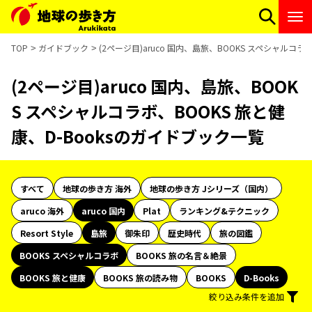
TOP
ガイドブック
(2ページ目)aruco 国内、島旅、BOOKS スペシャルコラ
(2ページ目)aruco 国内、島旅、BOOK
S スペシャルコラボ、BOOKS 旅と健
康、D-Booksのガイドブック一覧
すべて
地球の歩き方 海外
地球の歩き方 Jシリーズ（国内）
aruco 海外
aruco 国内
Plat
ランキング&テクニック
Resort Style
島旅
御朱印
歴史時代
旅の図鑑
BOOKS スペシャルコラボ
BOOKS 旅の名言＆絶景
BOOKS 旅と健康
BOOKS 旅の読み物
BOOKS
D-Books
絞り込み条件を追加