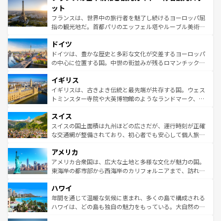
なお、新着のイタリア情報は
コンテンツ一覧
を参照してほ
れる闘牛、そして美味しいタパスが生活の一部となってい
ット
しい。
る。首都マドリードの洗練された雰囲気や、バルセロナの
フランスは、世界中の旅行者を魅了し続けるヨーロッパ屈
アートに溢れた街角から、地方では古代ローマ遺跡や中世
指の観光地だ。首都パリのエッフェル塔やルーブル美術館
の城塞都市、穏やかなビーチリゾートまで多彩な表情を見
といった象徴的なスポットから、田舎町の古風な美しさま
せる。地方によって風土や気候が異なるスペインはその個
ドイツ
で、幅広い魅力が詰まっている。華麗な宮殿、歴史的な大
性で訪れる人を魅了する。 なお、新着のスペイン情報は
コ
聖堂、美しいビーチ、そして豊かな自然が、訪れる者を心
ドイツは、豊かな歴史と多彩な文化が交差するヨーロッパ
ンテンツ一覧
を参照してほしい。
から魅了する。また、フランスは美食の国としても知ら
の中心に位置する国。中世の街並みが残るロマンチック街
れ、フランス料理はユネスコ無形文化遺産にも登録されて
道から、未来を先取りするようなモダンな都市まで多様な
イギリス
いる。シャンパンの発祥地であるランス、プロヴァンスの
顔を持つこの国は、どこを歩いても飽きることがない。ベ
香り高いラベンダー畑など、多彩な楽しみ方が可能だ。さ
ルリンの文化的活気、バイエルン州のアルプスの絶景、そ
イギリスは、古きよき伝統と最先端が共存する国。ウェス
らに、パリ以外の地域にも魅力が溢れており、どの街角に
してライン川沿いのワイン畑といった風景は必見。ビール
トミンスター寺院や大英博物館のようなランドマーク、歴
も豊かな歴史と文化が息づいている。パリ以外の個性あふ
とソーセージを味わいながら地元の人と過ごす楽しい時間
史ある大学都市、美しい丘陵地帯や牧歌的な風景など、エ
れる地方に足を運ぶとそれぞれで全く異なる文化を体験で
スイス
は、お酒好きな人にはぜひ体験してほしい。 なお、新着の
リアごとに異なる魅力がある。また、優雅なアフタヌーン
きるだろう。 なお、新着のフランス情報は
コンテンツ一覧
ドイツ情報は
コンテンツ一覧
を参照してほしい。
ティー、ビール好きにはたまらない英国パブ、サッカー観
スイスの国土面積は九州ほどの広さだが、運行時刻が正確
を参照してほしい。
戦など、本場だからこそできる体験も豊富。イギリスを旅
な交通網が整備されており、初心者でも安心して個人旅行
して楽しみつくそう。 なお、新着のイギリス情報は
コンテ
を楽しめる。日本同様に時刻表どおりの旅が可能だ。中世
アメリカ
ンツ一覧
を参照してほしい。
の建物がそのまま残る町や、スイスならではのユニークな
博物館もあり、アルプス観光だけでなく町歩きも満喫する
アメリカ合衆国は、広大な土地と多様な文化が魅力の国。
ことができる。国民の所得が高いため物価も高いが、旅行
東海岸の都市部から西海岸のカリフォルニアまで、訪れる
者向けの交通パス提供のサービスもあり、うまく活用すれ
場所ごとに異なる風景と体験が待っている。ニューヨーク
ハワイ
ば市内交通費無料で観光を楽しむこともできる。 なお、新
のような巨大都市は、観光、ショッピング、エンターテイ
着のスイス情報は
コンテンツ一覧
を参照してほしい。
ンメントが詰まった刺激的なスポットだ。一方、アメリカ
年間を通じて温暖な気候に恵まれ、多くの島で構成される
西部には大自然が広がり、グランドキャニオンやイエロー
ハワイは、どの島も独自の魅力をもっている。大自然の神
ストーン国立公園といった絶景が堪能できる。さらに、南
秘を感じたいなら、火山が生み出した壮大な景観を誇るハ