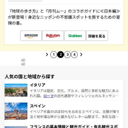
『地球の歩き方』と『月刊ムー』のコラボガイドに≪日本編≫
が新登場！身近なニッポンの不思議スポットを旅するための冒
険の書。
詳細を見る
1
2
3
4
AD
AD
人気の国と地域から探す
イタリア
イタリアは歴史、文化、グルメ、自然と多彩な魅力にあふ
れた国。
ローマ
の古代遺跡やフィレンツェのルネッサンス
美術、ヴェネツィアの運河など、歴史あるスポットはもち
スペイン
ろん、トスカーナの美しい田園風景やアマルフィ海岸の絶
景など、自然景観も見逃せない。観光の合間には、本場の
イベリア半島のほぼ80％を占めるスペインは、太陽が降り
ピザやパスタなど、絶品のイタリア料理を堪能することも
注ぐ地中海沿岸から雄大なピレネー山脈まで、多彩な自然
できる。朝目覚めてから夜眠るまで、すべての瞬間を楽し
と文化が詰まったヨーロッパ屈指の旅行先だ。多様な地域
フランスの基本情報と観光ガイド・有名観光スポ
ませてくれるイタリアで、忘れられない旅をしてみよう！
文化が根付くこの国では、情熱的なフラメンコ、熱気あふ