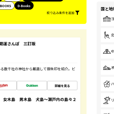
BOOKS
D-Books
国と地
絞り込み条件を追加
開運さんぽ 三訂版
ある数千社の神社から厳選して御朱印を紹介。ビ
詳細を見る
 女木島 男木島 犬島～瀬戸内の島々２