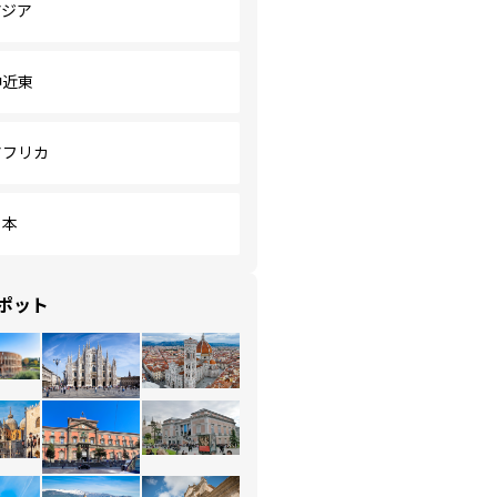
アジア
中近東
アフリカ
日本
ポット