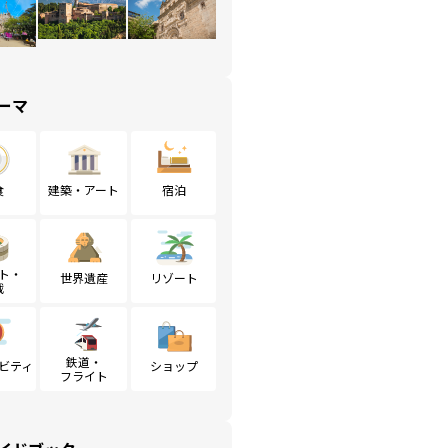
ーマ
食
建築・アート
宿泊
ト・
世界遺産
リゾート
戦
鉄道・
ビティ
ショップ
フライト