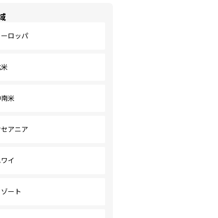
域
ヨーロッパ
北米
中南米
オセアニア
ハワイ
リゾート