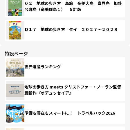
０２ 地球の歩き方 島旅 奄美大島 喜界島 加計
呂麻島（奄美群島１） ５訂版
Ｄ１７ 地球の歩き方 タイ ２０２７～２０２８
特設ページ
世界遺産ランキング
地球の歩き方 meets クリストファー・ノーラン監督
最新作『オデュッセイア』
準備も滞在もスマートに！ トラベルハック2026