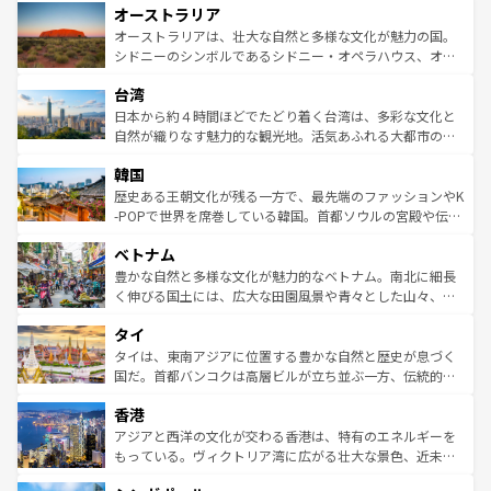
オーストラリア
部のニューオーリンズでは、音楽と美食が融合した独特の
ワイ島は見逃せない。また、定番の観光地といえばオアフ
文化が魅力。旅行者はアメリカの各地域で異なる魅力を楽
島だが、静かな自然を求めるならマウイ島やカウアイ島が
オーストラリアは、壮大な自然と多様な文化が魅力の国。
しみながら、その多様性と豊かな歴史を感じることができ
おすすめ。エメラルドグリーンに輝く海をはじめ、豊かな
シドニーのシンボルであるシドニー・オペラハウス、オー
るだろう。車でのロードトリップや列車の旅も、アメリカ
文化や歴史が息づいている。「アロハスピリット」と呼ば
ストラリア東海岸北部に広がる大サンゴ礁地帯グレートバ
ならではの贅沢な旅のスタイルだ。 なお、新着のアメリカ
台湾
れるおもてなしの心で訪れる人々を迎えてくれるハワイの
リアリーフや大陸中央部にそびえるウルル（エアーズロッ
情報は
コンテンツ一覧
を参照してほしい。
人々、おいしいローカルフードやハワイアンミュージッ
ク）、タスマニアの美しい原生林やケアンズの熱帯雨林な
日本から約４時間ほどでたどり着く台湾は、多彩な文化と
ク、伝統的なフラダンスなど、すべてがハワイの魅力を彩
ど、見どころがたくさん。また、カフェやワイン、オージ
自然が織りなす魅力的な観光地。活気あふれる大都市の台
っている。訪れるたびに新しい発見と感動が待っているハ
ービーフなどの食文化も豊かで、美味しいものであふれて
北やノスタルジックな町並みが人気な九份（ジォウフェ
ワイを、存分に味わってほしい。 なお、新着のハワイ情報
韓国
いる。アクティビティも充実しており、サーフィンやダイ
ン）、静ひつな山岳地帯である台湾東部など、都市の喧騒
は
コンテンツ一覧
を参照してほしい。
ビング、ハイキングなど、アウトドア好きにはたまらな
と山間の静けさが共存しており、訪れる人に新しい発見と
歴史ある王朝文化が残る一方で、最先端のファッションやK
い。オーストラリアの多彩な魅力を存分に味わいつくそ
驚きをもたらしてくれる。また、奥深い台湾の食文化も魅
-POPで世界を席巻している韓国。首都ソウルの宮殿や伝統
う。 なお、新着のオーストラリア情報は
コンテンツ一覧
を
力で、夜市などの屋台グルメから高級料理、ヘルシーで美
家屋が並ぶエリアでは韓国の歴史と文化に浸ることがで
参照してほしい。
ベトナム
容にもいいと評判のスイーツなど、バラエティ豊かな料理
き、地方に足を延ばせば四季折々の自然美を楽しむことが
が味わえる。 なお、新着の台湾情報は
コンテンツ一覧
を参
できる。そして、キムチや焼肉、絶品のストリートフード
豊かな自然と多様な文化が魅力的なベトナム。南北に細長
照してほしい。
まで、さまざまな韓国料理が待っている。夜には、韓国な
く伸びる国土には、広大な田園風景や青々とした山々、世
らではのナイトライフも堪能できる。あたたかいホスピタ
界遺産に登録された壮大な自然景観が点在し、都市部では
タイ
リティに包まれながら、韓国の多彩な魅力を心ゆくまで味
急速な発展と共に伝統が息づく。ハノイの古い町並みやホ
わってみてほしい。 なお、新着の韓国情報は
コンテンツ一
ーチミン市のフランス統治時代の建物も、独特の雰囲気を
タイは、東南アジアに位置する豊かな自然と歴史が息づく
覧
を参照してほしい。
醸し出している。また、バラエティの豊かさとおいしさで
国だ。首都バンコクは高層ビルが立ち並ぶ一方、伝統的な
世界中の食通を魅了してやまないベトナム料理も魅力のひ
寺院や市場がいたるところに点在し、古きよき文化と現代
香港
とつ。フォーやバインミー、ベトナムコーヒーなどは、ぜ
の活気が交差している。北部ではチェンマイなどの山岳地
ひ現地で味わいたい。どの地域を訪れてもあたたかい人々
帯で自然と触れ合い、南部ではプーケットやクラビの美し
アジアと西洋の文化が交わる香港は、特有のエネルギーを
が旅行者を迎えてくれるので、きっと忘れられない旅にな
いビーチでリゾート気分を楽しむことができる。タイ料理
もっている。ヴィクトリア湾に広がる壮大な景色、近未来
るはずだ。 なお、新着のベトナム情報は
コンテンツ一覧
を
は世界的に有名で、屋台から高級レストランまで味覚を刺
的なアートスポット、そして歴史と現代が融合した町並