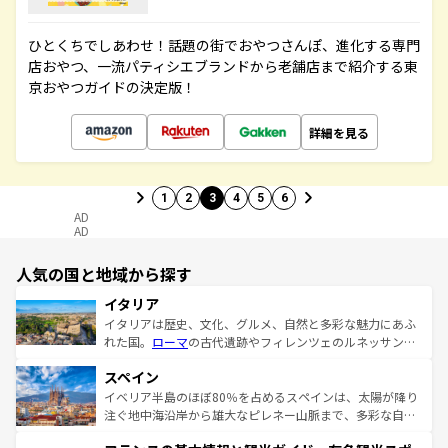
ひとくちでしあわせ！話題の街でおやつさんぽ、進化する専門
店おやつ、一流パティシエブランドから老舗店まで紹介する東
京おやつガイドの決定版！
詳細を見る
1
2
3
4
5
6
AD
AD
人気の国と地域から探す
イタリア
イタリアは歴史、文化、グルメ、自然と多彩な魅力にあふ
れた国。
ローマ
の古代遺跡やフィレンツェのルネッサンス
美術、ヴェネツィアの運河など、歴史あるスポットはもち
スペイン
ろん、トスカーナの美しい田園風景やアマルフィ海岸の絶
景など、自然景観も見逃せない。観光の合間には、本場の
イベリア半島のほぼ80％を占めるスペインは、太陽が降り
ピザやパスタなど、絶品のイタリア料理を堪能することも
注ぐ地中海沿岸から雄大なピレネー山脈まで、多彩な自然
できる。朝目覚めてから夜眠るまで、すべての瞬間を楽し
と文化が詰まったヨーロッパ屈指の旅行先だ。多様な地域