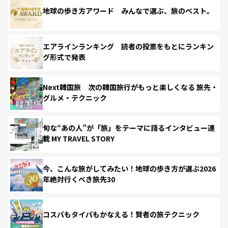
地球の歩き方アワード みんなで選ぶ、旅のベスト。
エアラインランキング 読者の投票をもとにランキン
グ形式で発表
Next韓国旅 次の韓国旅行がもっと楽しくなる 旅先・
グルメ・テクニック
旬な“あの人”が「旅」をテーマに語るインタビュー連
載 MY TRAVEL STORY
今、こんな旅がしてみたい！地球の歩き方が選ぶ2026
年絶対行くべき旅先30
コスパもタイパもかなえる！賢者の旅テクニック