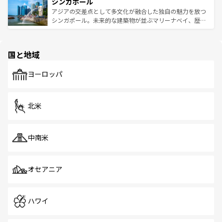
参照してほしい。
シンガポール
激する。気候は一年中温暖で、どの季節にも異なる楽しみ
み、どこを訪れても感動するはず。観光スポットが密集し
が待っている。親しみやすいタイの人々、仏教を中心とし
ており、効率よく見どころを回れるのも魅力。息をのむよ
アジアの交差点として多文化が融合した独自の魅力を放つ
た文化、そして多様な観光資源が、訪れる旅人を魅了し続
うな絶景から文化的な体験まで、香港を存分に楽しみ尽く
シンガポール。未来的な建築物が並ぶマリーナベイ、歴史
ける。 なお、新着のタイ情報は
コンテンツ一覧
を参照して
そう。 なお、新着の香港情報は
コンテンツ一覧
を参照して
と伝統を感じられるエスニックタウン、多数の緑豊かな公
ほしい。
ほしい。
園や自然保護区など、自然が調和した近代的な景観と文化
の多様性あふれるカラフルな町は、どこを歩いても新しい
国と地域
発見がある。さらに、治安のよさや充実した公共交通機関
も、旅行者にとっては魅力的なポイント。グルメも豊富
で、ホーカーズは地元の風情を楽しめる外せないスポット
ヨーロッパ
だ。訪れる人を飽きさせないシンガポールで、多様な魅力
を体感しよう。 なお、新着のシンガポール情報は
コンテン
ツ一覧
を参照してほしい。
北米
中南米
オセアニア
ハワイ