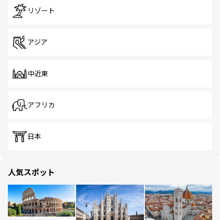
リゾート
アジア
中近東
アフリカ
日本
人気スポット