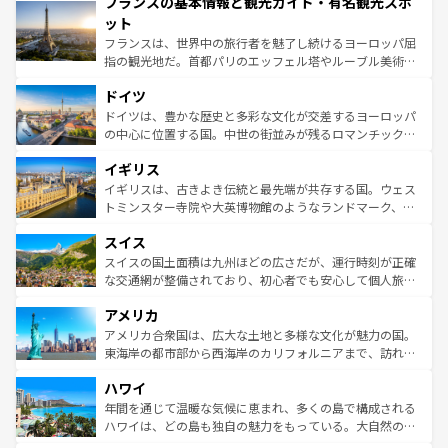
フランスの基本情報と観光ガイド・有名観光スポ
ませてくれるイタリアで、忘れられない旅をしてみよう！
文化が根付くこの国では、情熱的なフラメンコ、熱気あふ
なお、新着のイタリア情報は
コンテンツ一覧
を参照してほ
れる闘牛、そして美味しいタパスが生活の一部となってい
ット
しい。
る。首都マドリードの洗練された雰囲気や、バルセロナの
フランスは、世界中の旅行者を魅了し続けるヨーロッパ屈
アートに溢れた街角から、地方では古代ローマ遺跡や中世
指の観光地だ。首都パリのエッフェル塔やルーブル美術館
の城塞都市、穏やかなビーチリゾートまで多彩な表情を見
といった象徴的なスポットから、田舎町の古風な美しさま
せる。地方によって風土や気候が異なるスペインはその個
ドイツ
で、幅広い魅力が詰まっている。華麗な宮殿、歴史的な大
性で訪れる人を魅了する。 なお、新着のスペイン情報は
コ
聖堂、美しいビーチ、そして豊かな自然が、訪れる者を心
ドイツは、豊かな歴史と多彩な文化が交差するヨーロッパ
ンテンツ一覧
を参照してほしい。
から魅了する。また、フランスは美食の国としても知ら
の中心に位置する国。中世の街並みが残るロマンチック街
れ、フランス料理はユネスコ無形文化遺産にも登録されて
道から、未来を先取りするようなモダンな都市まで多様な
イギリス
いる。シャンパンの発祥地であるランス、プロヴァンスの
顔を持つこの国は、どこを歩いても飽きることがない。ベ
香り高いラベンダー畑など、多彩な楽しみ方が可能だ。さ
ルリンの文化的活気、バイエルン州のアルプスの絶景、そ
イギリスは、古きよき伝統と最先端が共存する国。ウェス
らに、パリ以外の地域にも魅力が溢れており、どの街角に
してライン川沿いのワイン畑といった風景は必見。ビール
トミンスター寺院や大英博物館のようなランドマーク、歴
も豊かな歴史と文化が息づいている。パリ以外の個性あふ
とソーセージを味わいながら地元の人と過ごす楽しい時間
史ある大学都市、美しい丘陵地帯や牧歌的な風景など、エ
れる地方に足を運ぶとそれぞれで全く異なる文化を体験で
スイス
は、お酒好きな人にはぜひ体験してほしい。 なお、新着の
リアごとに異なる魅力がある。また、優雅なアフタヌーン
きるだろう。 なお、新着のフランス情報は
コンテンツ一覧
ドイツ情報は
コンテンツ一覧
を参照してほしい。
ティー、ビール好きにはたまらない英国パブ、サッカー観
スイスの国土面積は九州ほどの広さだが、運行時刻が正確
を参照してほしい。
戦など、本場だからこそできる体験も豊富。イギリスを旅
な交通網が整備されており、初心者でも安心して個人旅行
して楽しみつくそう。 なお、新着のイギリス情報は
コンテ
を楽しめる。日本同様に時刻表どおりの旅が可能だ。中世
アメリカ
ンツ一覧
を参照してほしい。
の建物がそのまま残る町や、スイスならではのユニークな
博物館もあり、アルプス観光だけでなく町歩きも満喫する
アメリカ合衆国は、広大な土地と多様な文化が魅力の国。
ことができる。国民の所得が高いため物価も高いが、旅行
東海岸の都市部から西海岸のカリフォルニアまで、訪れる
者向けの交通パス提供のサービスもあり、うまく活用すれ
場所ごとに異なる風景と体験が待っている。ニューヨーク
ハワイ
ば市内交通費無料で観光を楽しむこともできる。 なお、新
のような巨大都市は、観光、ショッピング、エンターテイ
着のスイス情報は
コンテンツ一覧
を参照してほしい。
ンメントが詰まった刺激的なスポットだ。一方、アメリカ
年間を通じて温暖な気候に恵まれ、多くの島で構成される
西部には大自然が広がり、グランドキャニオンやイエロー
ハワイは、どの島も独自の魅力をもっている。大自然の神
ストーン国立公園といった絶景が堪能できる。さらに、南
秘を感じたいなら、火山が生み出した壮大な景観を誇るハ