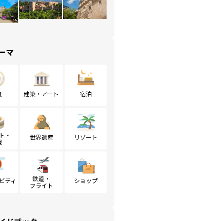
ーマ
食
建築・アート
宿泊
ト・
世界遺産
リゾート
戦
鉄道・
ビティ
ショップ
フライト