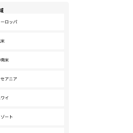
域
ヨーロッパ
北米
中南米
オセアニア
ハワイ
リゾート