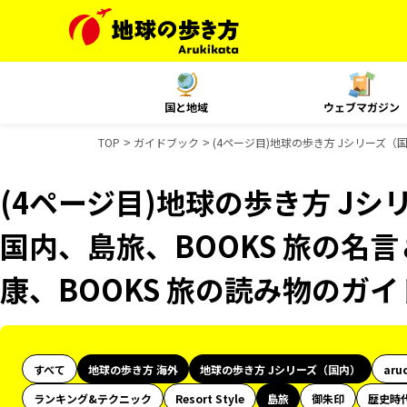
国と地域
ウェブマガジン
TOP
ガイドブック
(4ページ目)地球の歩き方 Jシリーズ（国
(4ページ目)地球の歩き方 Jシリ
国内、島旅、BOOKS 旅の名言
康、BOOKS 旅の読み物のガ
すべて
地球の歩き方 海外
地球の歩き方 Jシリーズ（国内）
aru
ランキング&テクニック
Resort Style
島旅
御朱印
歴史時