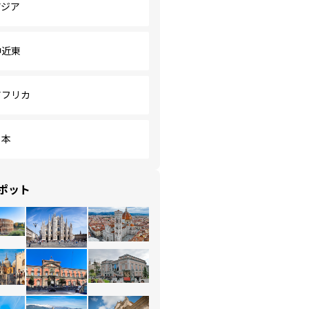
アジア
中近東
アフリカ
日本
ポット