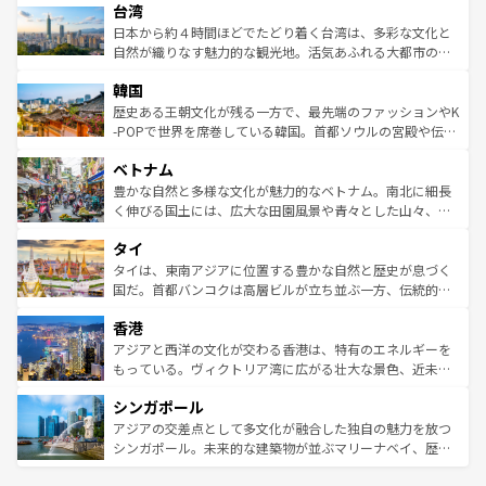
ならではの贅沢な旅のスタイルだ。 なお、新着のアメリカ
台湾
れるおもてなしの心で訪れる人々を迎えてくれるハワイの
リアリーフや大陸中央部にそびえるウルル（エアーズロッ
情報は
コンテンツ一覧
を参照してほしい。
人々、おいしいローカルフードやハワイアンミュージッ
ク）、タスマニアの美しい原生林やケアンズの熱帯雨林な
日本から約４時間ほどでたどり着く台湾は、多彩な文化と
ク、伝統的なフラダンスなど、すべてがハワイの魅力を彩
ど、見どころがたくさん。また、カフェやワイン、オージ
自然が織りなす魅力的な観光地。活気あふれる大都市の台
っている。訪れるたびに新しい発見と感動が待っているハ
ービーフなどの食文化も豊かで、美味しいものであふれて
北やノスタルジックな町並みが人気な九份（ジォウフェ
ワイを、存分に味わってほしい。 なお、新着のハワイ情報
韓国
いる。アクティビティも充実しており、サーフィンやダイ
ン）、静ひつな山岳地帯である台湾東部など、都市の喧騒
は
コンテンツ一覧
を参照してほしい。
ビング、ハイキングなど、アウトドア好きにはたまらな
と山間の静けさが共存しており、訪れる人に新しい発見と
歴史ある王朝文化が残る一方で、最先端のファッションやK
い。オーストラリアの多彩な魅力を存分に味わいつくそ
驚きをもたらしてくれる。また、奥深い台湾の食文化も魅
-POPで世界を席巻している韓国。首都ソウルの宮殿や伝統
う。 なお、新着のオーストラリア情報は
コンテンツ一覧
を
力で、夜市などの屋台グルメから高級料理、ヘルシーで美
家屋が並ぶエリアでは韓国の歴史と文化に浸ることがで
参照してほしい。
ベトナム
容にもいいと評判のスイーツなど、バラエティ豊かな料理
き、地方に足を延ばせば四季折々の自然美を楽しむことが
が味わえる。 なお、新着の台湾情報は
コンテンツ一覧
を参
できる。そして、キムチや焼肉、絶品のストリートフード
豊かな自然と多様な文化が魅力的なベトナム。南北に細長
照してほしい。
まで、さまざまな韓国料理が待っている。夜には、韓国な
く伸びる国土には、広大な田園風景や青々とした山々、世
らではのナイトライフも堪能できる。あたたかいホスピタ
界遺産に登録された壮大な自然景観が点在し、都市部では
タイ
リティに包まれながら、韓国の多彩な魅力を心ゆくまで味
急速な発展と共に伝統が息づく。ハノイの古い町並みやホ
わってみてほしい。 なお、新着の韓国情報は
コンテンツ一
ーチミン市のフランス統治時代の建物も、独特の雰囲気を
タイは、東南アジアに位置する豊かな自然と歴史が息づく
覧
を参照してほしい。
醸し出している。また、バラエティの豊かさとおいしさで
国だ。首都バンコクは高層ビルが立ち並ぶ一方、伝統的な
世界中の食通を魅了してやまないベトナム料理も魅力のひ
寺院や市場がいたるところに点在し、古きよき文化と現代
香港
とつ。フォーやバインミー、ベトナムコーヒーなどは、ぜ
の活気が交差している。北部ではチェンマイなどの山岳地
ひ現地で味わいたい。どの地域を訪れてもあたたかい人々
帯で自然と触れ合い、南部ではプーケットやクラビの美し
アジアと西洋の文化が交わる香港は、特有のエネルギーを
が旅行者を迎えてくれるので、きっと忘れられない旅にな
いビーチでリゾート気分を楽しむことができる。タイ料理
もっている。ヴィクトリア湾に広がる壮大な景色、近未来
るはずだ。 なお、新着のベトナム情報は
コンテンツ一覧
を
は世界的に有名で、屋台から高級レストランまで味覚を刺
的なアートスポット、そして歴史と現代が融合した町並
参照してほしい。
シンガポール
激する。気候は一年中温暖で、どの季節にも異なる楽しみ
み、どこを訪れても感動するはず。観光スポットが密集し
が待っている。親しみやすいタイの人々、仏教を中心とし
ており、効率よく見どころを回れるのも魅力。息をのむよ
アジアの交差点として多文化が融合した独自の魅力を放つ
た文化、そして多様な観光資源が、訪れる旅人を魅了し続
うな絶景から文化的な体験まで、香港を存分に楽しみ尽く
シンガポール。未来的な建築物が並ぶマリーナベイ、歴史
ける。 なお、新着のタイ情報は
コンテンツ一覧
を参照して
そう。 なお、新着の香港情報は
コンテンツ一覧
を参照して
と伝統を感じられるエスニックタウン、多数の緑豊かな公
ほしい。
ほしい。