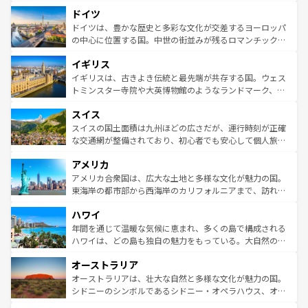
といった象徴的なスポットから、田舎町の古風な美しさま
せる。地方によって風土や気候が異なるスペインはその個
ドイツ
で、幅広い魅力が詰まっている。華麗な宮殿、歴史的な大
性で訪れる人を魅了する。 なお、新着のスペイン情報は
コ
聖堂、美しいビーチ、そして豊かな自然が、訪れる者を心
ドイツは、豊かな歴史と多彩な文化が交差するヨーロッパ
ンテンツ一覧
を参照してほしい。
から魅了する。また、フランスは美食の国としても知ら
の中心に位置する国。中世の街並みが残るロマンチック街
れ、フランス料理はユネスコ無形文化遺産にも登録されて
道から、未来を先取りするようなモダンな都市まで多様な
イギリス
いる。シャンパンの発祥地であるランス、プロヴァンスの
顔を持つこの国は、どこを歩いても飽きることがない。ベ
香り高いラベンダー畑など、多彩な楽しみ方が可能だ。さ
ルリンの文化的活気、バイエルン州のアルプスの絶景、そ
イギリスは、古きよき伝統と最先端が共存する国。ウェス
らに、パリ以外の地域にも魅力が溢れており、どの街角に
してライン川沿いのワイン畑といった風景は必見。ビール
トミンスター寺院や大英博物館のようなランドマーク、歴
も豊かな歴史と文化が息づいている。パリ以外の個性あふ
とソーセージを味わいながら地元の人と過ごす楽しい時間
史ある大学都市、美しい丘陵地帯や牧歌的な風景など、エ
れる地方に足を運ぶとそれぞれで全く異なる文化を体験で
スイス
は、お酒好きな人にはぜひ体験してほしい。 なお、新着の
リアごとに異なる魅力がある。また、優雅なアフタヌーン
きるだろう。 なお、新着のフランス情報は
コンテンツ一覧
ドイツ情報は
コンテンツ一覧
を参照してほしい。
ティー、ビール好きにはたまらない英国パブ、サッカー観
スイスの国土面積は九州ほどの広さだが、運行時刻が正確
を参照してほしい。
戦など、本場だからこそできる体験も豊富。イギリスを旅
な交通網が整備されており、初心者でも安心して個人旅行
して楽しみつくそう。 なお、新着のイギリス情報は
コンテ
を楽しめる。日本同様に時刻表どおりの旅が可能だ。中世
アメリカ
ンツ一覧
を参照してほしい。
の建物がそのまま残る町や、スイスならではのユニークな
博物館もあり、アルプス観光だけでなく町歩きも満喫する
アメリカ合衆国は、広大な土地と多様な文化が魅力の国。
ことができる。国民の所得が高いため物価も高いが、旅行
東海岸の都市部から西海岸のカリフォルニアまで、訪れる
者向けの交通パス提供のサービスもあり、うまく活用すれ
場所ごとに異なる風景と体験が待っている。ニューヨーク
ハワイ
ば市内交通費無料で観光を楽しむこともできる。 なお、新
のような巨大都市は、観光、ショッピング、エンターテイ
着のスイス情報は
コンテンツ一覧
を参照してほしい。
ンメントが詰まった刺激的なスポットだ。一方、アメリカ
年間を通じて温暖な気候に恵まれ、多くの島で構成される
西部には大自然が広がり、グランドキャニオンやイエロー
ハワイは、どの島も独自の魅力をもっている。大自然の神
ストーン国立公園といった絶景が堪能できる。さらに、南
秘を感じたいなら、火山が生み出した壮大な景観を誇るハ
オーストラリア
部のニューオーリンズでは、音楽と美食が融合した独特の
ワイ島は見逃せない。また、定番の観光地といえばオアフ
文化が魅力。旅行者はアメリカの各地域で異なる魅力を楽
島だが、静かな自然を求めるならマウイ島やカウアイ島が
オーストラリアは、壮大な自然と多様な文化が魅力の国。
しみながら、その多様性と豊かな歴史を感じることができ
おすすめ。エメラルドグリーンに輝く海をはじめ、豊かな
シドニーのシンボルであるシドニー・オペラハウス、オー
るだろう。車でのロードトリップや列車の旅も、アメリカ
文化や歴史が息づいている。「アロハスピリット」と呼ば
ストラリア東海岸北部に広がる大サンゴ礁地帯グレートバ