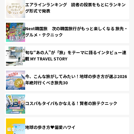
エアラインランキング 読者の投票をもとにランキン
グ形式で発表
Next韓国旅 次の韓国旅行がもっと楽しくなる 旅先・
グルメ・テクニック
旬な“あの人”が「旅」をテーマに語るインタビュー連
載 MY TRAVEL STORY
今、こんな旅がしてみたい！地球の歩き方が選ぶ2026
年絶対行くべき旅先30
コスパもタイパもかなえる！賢者の旅テクニック
地球の歩き方♥偏愛ハワイ