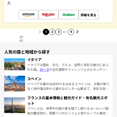
た
詳細を見る
…
1
2
3
9
AD
AD
人気の国と地域から探す
イタリア
イタリアは歴史、文化、グルメ、自然と多彩な魅力にあふ
れた国。
ローマ
の古代遺跡やフィレンツェのルネッサンス
美術、ヴェネツィアの運河など、歴史あるスポットはもち
スペイン
ろん、トスカーナの美しい田園風景やアマルフィ海岸の絶
景など、自然景観も見逃せない。観光の合間には、本場の
イベリア半島のほぼ80％を占めるスペインは、太陽が降り
ピザやパスタなど、絶品のイタリア料理を堪能することも
注ぐ地中海沿岸から雄大なピレネー山脈まで、多彩な自然
できる。朝目覚めてから夜眠るまで、すべての瞬間を楽し
と文化が詰まったヨーロッパ屈指の旅行先だ。多様な地域
フランスの基本情報と観光ガイド・有名観光スポ
ませてくれるイタリアで、忘れられない旅をしてみよう！
文化が根付くこの国では、情熱的なフラメンコ、熱気あふ
なお、新着のイタリア情報は
コンテンツ一覧
を参照してほ
れる闘牛、そして美味しいタパスが生活の一部となってい
ット
しい。
る。首都マドリードの洗練された雰囲気や、バルセロナの
フランスは、世界中の旅行者を魅了し続けるヨーロッパ屈
アートに溢れた街角から、地方では古代ローマ遺跡や中世
指の観光地だ。首都パリのエッフェル塔やルーブル美術館
の城塞都市、穏やかなビーチリゾートまで多彩な表情を見