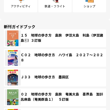
アクティビティ
鉄道・フライト
ショップ
新刊ガイドブック
１５ 地球の歩き方 島旅 伊豆大島 利島（伊豆諸
島①）３訂版
Ｃ０２ 地球の歩き方 ハワイ島 ２０２７～２０２
８
Ｊ３３ 地球の歩き方 墨田区
０２ 地球の歩き方 島旅 奄美大島 喜界島 加計
呂麻島（奄美群島１） ５訂版