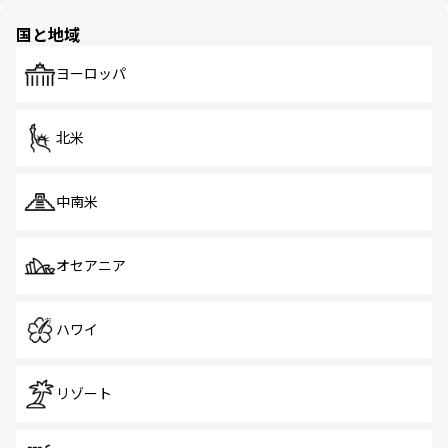
園や自然保護区など、自然が調和した近代的な景観と文化
の多様性あふれるカラフルな町は、どこを歩いても新しい
国と地域
発見がある。さらに、治安のよさや充実した公共交通機関
も、旅行者にとっては魅力的なポイント。グルメも豊富
で、ホーカーズは地元の風情を楽しめる外せないスポット
ヨーロッパ
だ。訪れる人を飽きさせないシンガポールで、多様な魅力
を体感しよう。 なお、新着のシンガポール情報は
コンテン
ツ一覧
を参照してほしい。
北米
中南米
オセアニア
ハワイ
リゾート