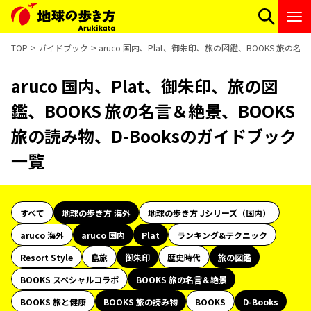
TOP
ガイドブック
aruco 国内、Plat、御朱印、旅の図鑑、BOOKS 旅の
aruco 国内、Plat、御朱印、旅の図
鑑、BOOKS 旅の名言＆絶景、BOOKS
旅の読み物、D-Booksのガイドブック
一覧
すべて
地球の歩き方 海外
地球の歩き方 Jシリーズ（国内）
aruco 海外
aruco 国内
Plat
ランキング&テクニック
Resort Style
島旅
御朱印
歴史時代
旅の図鑑
BOOKS スペシャルコラボ
BOOKS 旅の名言＆絶景
BOOKS 旅と健康
BOOKS 旅の読み物
BOOKS
D-Books