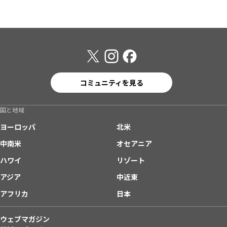
コミュニティを見る
国と地域
ヨーロッパ
北米
中南米
オセアニア
ハワイ
リゾート
アジア
中近東
アフリカ
日本
ウェブマガジン