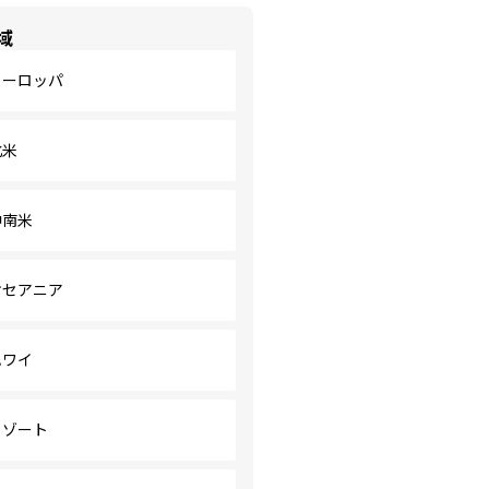
域
ヨーロッパ
北米
中南米
オセアニア
ハワイ
リゾート