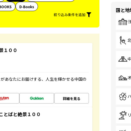
BOOKS
D-Books
国と地
絞り込み条件を追加
景１００
」があなたにお届けする、人生を輝かせる中国の
詳細を見る
ことばと絶景１００