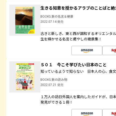
生きる知恵を授かるアラブのことばと絶
BOOKS 旅の名言＆絶景
2022.07.14 発売
古きと新しき、東と西が調和するオリエンタ
生を輝かせる名言と癒やしの絶景集！
Ｓ０１ 今こそ学びたい日本のこと
知っているようで知らない 日本人の心、食
BOOKS 旅の読み物
2022.07.21 発売
１万人の訪日外国人を案内したガイドが、日
発見ができる１冊！