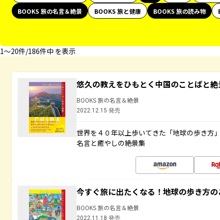
BOOKS 旅の名言＆絶景
BOOKS 旅と健康
BOOKS 旅の読み物
1〜20件/186件中 を表示
悠久の教えをひもとく中国のことばと絶
BOOKS 旅の名言＆絶景
2022.12.15 発売
世界を４０年以上歩いてきた「地球の歩き方
名言と癒やしの絶景集
今すぐ旅に出たくなる！地球の歩き方の
BOOKS 旅の名言＆絶景
2022.11.18 発売