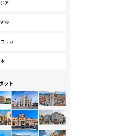
アジア
中近東
アフリカ
日本
ポット