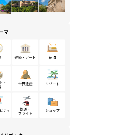
ーマ
食
建築・アート
宿泊
ト・
世界遺産
リゾート
戦
鉄道・
ビティ
ショップ
フライト