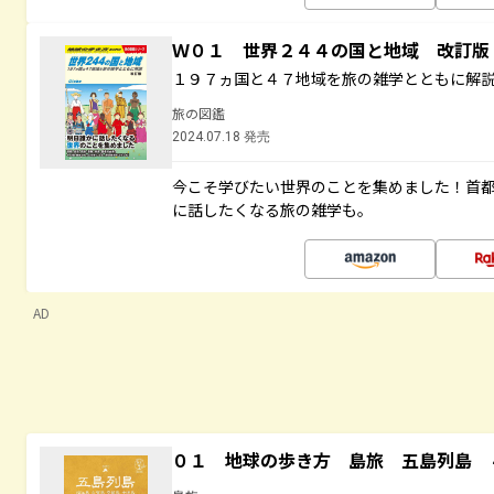
Ｗ０１ 世界２４４の国と地域 改訂版
１９７ヵ国と４７地域を旅の雑学とともに解
旅の図鑑
2024.07.18 発売
今こそ学びたい世界のことを集めました！首
に話したくなる旅の雑学も。
AD
０１ 地球の歩き方 島旅 五島列島 