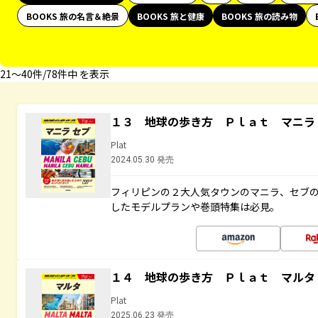
BOOKS 旅の名言＆絶景
BOOKS 旅と健康
BOOKS 旅の読み物
21〜40件/78件中 を表示
１３ 地球の歩き方 Ｐｌａｔ マニラ
Plat
2024.05.30 発売
フィリピンの２大人気タウンのマニラ、セブ
したモデルプランや巻頭特集は必見。
１４ 地球の歩き方 Ｐｌａｔ マルタ
Plat
2025.06.23 発売