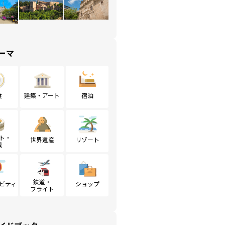
ーマ
食
建築・アート
宿泊
ト・
世界遺産
リゾート
戦
鉄道・
ビティ
ショップ
フライト