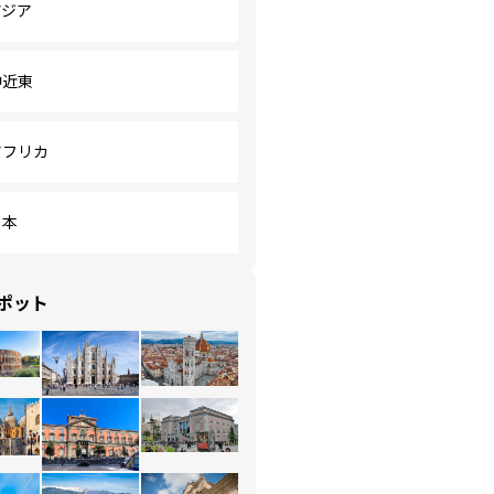
アジア
中近東
アフリカ
日本
ポット