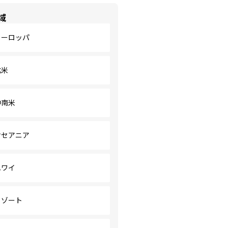
域
ヨーロッパ
北米
中南米
オセアニア
ハワイ
リゾート