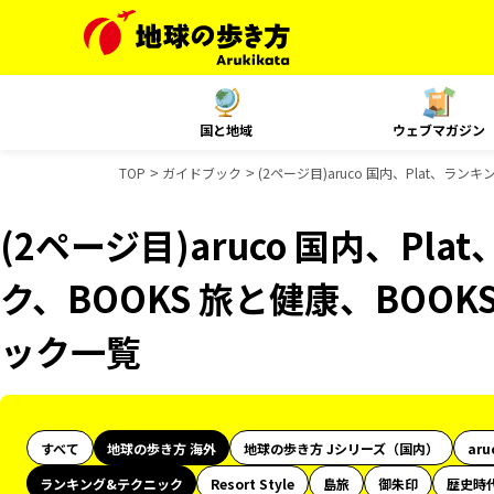
国と地域
ウェブマガジン
TOP
ガイドブック
(2ページ目)aruco 国内、Plat、ラ
(2ページ目)aruco 国内、Pl
ク、BOOKS 旅と健康、BOO
ック一覧
すべて
地球の歩き方 海外
地球の歩き方 Jシリーズ（国内）
aru
ランキング&テクニック
Resort Style
島旅
御朱印
歴史時