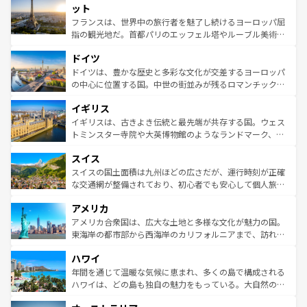
なお、新着のイタリア情報は
コンテンツ一覧
を参照してほ
れる闘牛、そして美味しいタパスが生活の一部となってい
ット
しい。
る。首都マドリードの洗練された雰囲気や、バルセロナの
フランスは、世界中の旅行者を魅了し続けるヨーロッパ屈
アートに溢れた街角から、地方では古代ローマ遺跡や中世
指の観光地だ。首都パリのエッフェル塔やルーブル美術館
の城塞都市、穏やかなビーチリゾートまで多彩な表情を見
といった象徴的なスポットから、田舎町の古風な美しさま
せる。地方によって風土や気候が異なるスペインはその個
ドイツ
で、幅広い魅力が詰まっている。華麗な宮殿、歴史的な大
性で訪れる人を魅了する。 なお、新着のスペイン情報は
コ
聖堂、美しいビーチ、そして豊かな自然が、訪れる者を心
ドイツは、豊かな歴史と多彩な文化が交差するヨーロッパ
ンテンツ一覧
を参照してほしい。
から魅了する。また、フランスは美食の国としても知ら
の中心に位置する国。中世の街並みが残るロマンチック街
れ、フランス料理はユネスコ無形文化遺産にも登録されて
道から、未来を先取りするようなモダンな都市まで多様な
イギリス
いる。シャンパンの発祥地であるランス、プロヴァンスの
顔を持つこの国は、どこを歩いても飽きることがない。ベ
香り高いラベンダー畑など、多彩な楽しみ方が可能だ。さ
ルリンの文化的活気、バイエルン州のアルプスの絶景、そ
イギリスは、古きよき伝統と最先端が共存する国。ウェス
らに、パリ以外の地域にも魅力が溢れており、どの街角に
してライン川沿いのワイン畑といった風景は必見。ビール
トミンスター寺院や大英博物館のようなランドマーク、歴
も豊かな歴史と文化が息づいている。パリ以外の個性あふ
とソーセージを味わいながら地元の人と過ごす楽しい時間
史ある大学都市、美しい丘陵地帯や牧歌的な風景など、エ
れる地方に足を運ぶとそれぞれで全く異なる文化を体験で
スイス
は、お酒好きな人にはぜひ体験してほしい。 なお、新着の
リアごとに異なる魅力がある。また、優雅なアフタヌーン
きるだろう。 なお、新着のフランス情報は
コンテンツ一覧
ドイツ情報は
コンテンツ一覧
を参照してほしい。
ティー、ビール好きにはたまらない英国パブ、サッカー観
スイスの国土面積は九州ほどの広さだが、運行時刻が正確
を参照してほしい。
戦など、本場だからこそできる体験も豊富。イギリスを旅
な交通網が整備されており、初心者でも安心して個人旅行
して楽しみつくそう。 なお、新着のイギリス情報は
コンテ
を楽しめる。日本同様に時刻表どおりの旅が可能だ。中世
アメリカ
ンツ一覧
を参照してほしい。
の建物がそのまま残る町や、スイスならではのユニークな
博物館もあり、アルプス観光だけでなく町歩きも満喫する
アメリカ合衆国は、広大な土地と多様な文化が魅力の国。
ことができる。国民の所得が高いため物価も高いが、旅行
東海岸の都市部から西海岸のカリフォルニアまで、訪れる
者向けの交通パス提供のサービスもあり、うまく活用すれ
場所ごとに異なる風景と体験が待っている。ニューヨーク
ハワイ
ば市内交通費無料で観光を楽しむこともできる。 なお、新
のような巨大都市は、観光、ショッピング、エンターテイ
着のスイス情報は
コンテンツ一覧
を参照してほしい。
ンメントが詰まった刺激的なスポットだ。一方、アメリカ
年間を通じて温暖な気候に恵まれ、多くの島で構成される
西部には大自然が広がり、グランドキャニオンやイエロー
ハワイは、どの島も独自の魅力をもっている。大自然の神
ストーン国立公園といった絶景が堪能できる。さらに、南
秘を感じたいなら、火山が生み出した壮大な景観を誇るハ