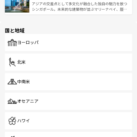
が待っている。親しみやすいタイの人々、仏教を中心とし
ており、効率よく見どころを回れるのも魅力。息をのむよ
アジアの交差点として多文化が融合した独自の魅力を放つ
た文化、そして多様な観光資源が、訪れる旅人を魅了し続
うな絶景から文化的な体験まで、香港を存分に楽しみ尽く
シンガポール。未来的な建築物が並ぶマリーナベイ、歴史
ける。 なお、新着のタイ情報は
コンテンツ一覧
を参照して
そう。 なお、新着の香港情報は
コンテンツ一覧
を参照して
と伝統を感じられるエスニックタウン、多数の緑豊かな公
ほしい。
ほしい。
園や自然保護区など、自然が調和した近代的な景観と文化
の多様性あふれるカラフルな町は、どこを歩いても新しい
国と地域
発見がある。さらに、治安のよさや充実した公共交通機関
も、旅行者にとっては魅力的なポイント。グルメも豊富
で、ホーカーズは地元の風情を楽しめる外せないスポット
ヨーロッパ
だ。訪れる人を飽きさせないシンガポールで、多様な魅力
を体感しよう。 なお、新着のシンガポール情報は
コンテン
ツ一覧
を参照してほしい。
北米
中南米
オセアニア
ハワイ