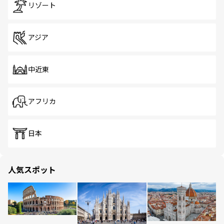
リゾート
アジア
中近東
アフリカ
日本
人気スポット