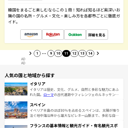
韓国をまるごと楽しむならこの１冊！知れば知るほど奥深いお
隣の国の名所・グルメ・文化・楽しみ方を各都市ごとに徹底ガ
イド。
詳細を見る
…
1
9
10
11
12
13
14
AD
AD
人気の国と地域から探す
イタリア
イタリアは歴史、文化、グルメ、自然と多彩な魅力にあふ
れた国。
ローマ
の古代遺跡やフィレンツェのルネッサンス
美術、ヴェネツィアの運河など、歴史あるスポットはもち
スペイン
ろん、トスカーナの美しい田園風景やアマルフィ海岸の絶
景など、自然景観も見逃せない。観光の合間には、本場の
イベリア半島のほぼ80％を占めるスペインは、太陽が降り
ピザやパスタなど、絶品のイタリア料理を堪能することも
注ぐ地中海沿岸から雄大なピレネー山脈まで、多彩な自然
できる。朝目覚めてから夜眠るまで、すべての瞬間を楽し
と文化が詰まったヨーロッパ屈指の旅行先だ。多様な地域
フランスの基本情報と観光ガイド・有名観光スポ
ませてくれるイタリアで、忘れられない旅をしてみよう！
文化が根付くこの国では、情熱的なフラメンコ、熱気あふ