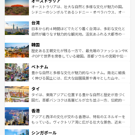
オーストラリア
部のニューオーリンズでは、音楽と美食が融合した独特の
ワイ島は見逃せない。また、定番の観光地といえばオアフ
文化が魅力。旅行者はアメリカの各地域で異なる魅力を楽
島だが、静かな自然を求めるならマウイ島やカウアイ島が
オーストラリアは、壮大な自然と多様な文化が魅力の国。
しみながら、その多様性と豊かな歴史を感じることができ
おすすめ。エメラルドグリーンに輝く海をはじめ、豊かな
シドニーのシンボルであるシドニー・オペラハウス、オー
るだろう。車でのロードトリップや列車の旅も、アメリカ
文化や歴史が息づいている。「アロハスピリット」と呼ば
ストラリア東海岸北部に広がる大サンゴ礁地帯グレートバ
ならではの贅沢な旅のスタイルだ。 なお、新着のアメリカ
台湾
れるおもてなしの心で訪れる人々を迎えてくれるハワイの
リアリーフや大陸中央部にそびえるウルル（エアーズロッ
情報は
コンテンツ一覧
を参照してほしい。
人々、おいしいローカルフードやハワイアンミュージッ
ク）、タスマニアの美しい原生林やケアンズの熱帯雨林な
日本から約４時間ほどでたどり着く台湾は、多彩な文化と
ク、伝統的なフラダンスなど、すべてがハワイの魅力を彩
ど、見どころがたくさん。また、カフェやワイン、オージ
自然が織りなす魅力的な観光地。活気あふれる大都市の台
っている。訪れるたびに新しい発見と感動が待っているハ
ービーフなどの食文化も豊かで、美味しいものであふれて
北やノスタルジックな町並みが人気な九份（ジォウフェ
ワイを、存分に味わってほしい。 なお、新着のハワイ情報
韓国
いる。アクティビティも充実しており、サーフィンやダイ
ン）、静ひつな山岳地帯である台湾東部など、都市の喧騒
は
コンテンツ一覧
を参照してほしい。
ビング、ハイキングなど、アウトドア好きにはたまらな
と山間の静けさが共存しており、訪れる人に新しい発見と
歴史ある王朝文化が残る一方で、最先端のファッションやK
い。オーストラリアの多彩な魅力を存分に味わいつくそ
驚きをもたらしてくれる。また、奥深い台湾の食文化も魅
-POPで世界を席巻している韓国。首都ソウルの宮殿や伝統
う。 なお、新着のオーストラリア情報は
コンテンツ一覧
を
力で、夜市などの屋台グルメから高級料理、ヘルシーで美
家屋が並ぶエリアでは韓国の歴史と文化に浸ることがで
参照してほしい。
ベトナム
容にもいいと評判のスイーツなど、バラエティ豊かな料理
き、地方に足を延ばせば四季折々の自然美を楽しむことが
が味わえる。 なお、新着の台湾情報は
コンテンツ一覧
を参
できる。そして、キムチや焼肉、絶品のストリートフード
豊かな自然と多様な文化が魅力的なベトナム。南北に細長
照してほしい。
まで、さまざまな韓国料理が待っている。夜には、韓国な
く伸びる国土には、広大な田園風景や青々とした山々、世
らではのナイトライフも堪能できる。あたたかいホスピタ
界遺産に登録された壮大な自然景観が点在し、都市部では
タイ
リティに包まれながら、韓国の多彩な魅力を心ゆくまで味
急速な発展と共に伝統が息づく。ハノイの古い町並みやホ
わってみてほしい。 なお、新着の韓国情報は
コンテンツ一
ーチミン市のフランス統治時代の建物も、独特の雰囲気を
タイは、東南アジアに位置する豊かな自然と歴史が息づく
覧
を参照してほしい。
醸し出している。また、バラエティの豊かさとおいしさで
国だ。首都バンコクは高層ビルが立ち並ぶ一方、伝統的な
世界中の食通を魅了してやまないベトナム料理も魅力のひ
寺院や市場がいたるところに点在し、古きよき文化と現代
香港
とつ。フォーやバインミー、ベトナムコーヒーなどは、ぜ
の活気が交差している。北部ではチェンマイなどの山岳地
ひ現地で味わいたい。どの地域を訪れてもあたたかい人々
帯で自然と触れ合い、南部ではプーケットやクラビの美し
アジアと西洋の文化が交わる香港は、特有のエネルギーを
が旅行者を迎えてくれるので、きっと忘れられない旅にな
いビーチでリゾート気分を楽しむことができる。タイ料理
もっている。ヴィクトリア湾に広がる壮大な景色、近未来
るはずだ。 なお、新着のベトナム情報は
コンテンツ一覧
を
は世界的に有名で、屋台から高級レストランまで味覚を刺
的なアートスポット、そして歴史と現代が融合した町並
参照してほしい。
シンガポール
激する。気候は一年中温暖で、どの季節にも異なる楽しみ
み、どこを訪れても感動するはず。観光スポットが密集し