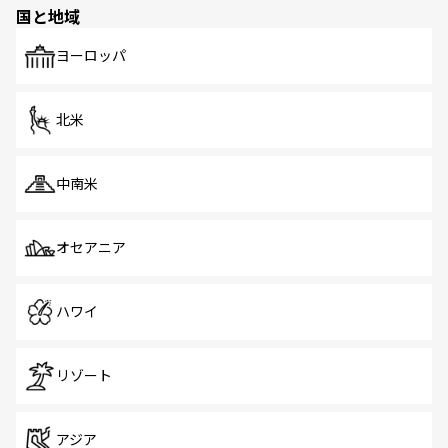
の多様性あふれるカラフルな町は、どこを歩いても新しい
国と地域
発見がある。さらに、治安のよさや充実した公共交通機関
も、旅行者にとっては魅力的なポイント。グルメも豊富
で、ホーカーズは地元の風情を楽しめる外せないスポット
ヨーロッパ
だ。訪れる人を飽きさせないシンガポールで、多様な魅力
を体感しよう。 なお、新着のシンガポール情報は
コンテン
ツ一覧
を参照してほしい。
北米
中南米
オセアニア
ハワイ
リゾート
アジア