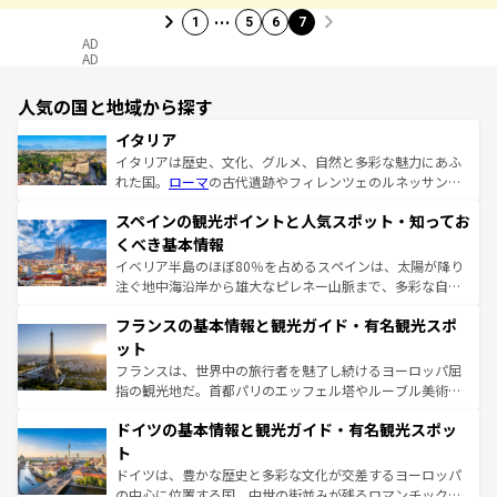
…
1
5
6
7
AD
AD
人気の国と地域から探す
イタリア
イタリアは歴史、文化、グルメ、自然と多彩な魅力にあふ
れた国。
ローマ
の古代遺跡やフィレンツェのルネッサンス
美術、ヴェネツィアの運河など、歴史あるスポットはもち
スペインの観光ポイントと人気スポット・知ってお
ろん、トスカーナの美しい田園風景やアマルフィ海岸の絶
景など、自然景観も見逃せない。観光の合間には、本場の
くべき基本情報
ピザやパスタなど、絶品のイタリア料理を堪能することも
イベリア半島のほぼ80％を占めるスペインは、太陽が降り
できる。朝目覚めてから夜眠るまで、すべての瞬間を楽し
注ぐ地中海沿岸から雄大なピレネー山脈まで、多彩な自然
ませてくれるイタリアで、忘れられない旅をしてみよう！
と文化が詰まったヨーロッパ屈指の旅行先だ。多様な地域
なお、新着のイタリア情報は
コンテンツ一覧
を参照してほ
フランスの基本情報と観光ガイド・有名観光スポ
文化が根付くこの国では、情熱的なフラメンコ、熱気あふ
しい。
れる闘牛、そして美味しいタパスが生活の一部となってい
ット
る。首都マドリードの洗練された雰囲気や、バルセロナの
フランスは、世界中の旅行者を魅了し続けるヨーロッパ屈
アートに溢れた街角から、地方では古代ローマ遺跡や中世
指の観光地だ。首都パリのエッフェル塔やルーブル美術館
の城塞都市、穏やかなビーチリゾートまで多彩な表情を見
といった象徴的なスポットから、田舎町の古風な美しさま
せる。地方によって風土や気候が異なるスペインはその個
ドイツの基本情報と観光ガイド・有名観光スポッ
で、幅広い魅力が詰まっている。華麗な宮殿、歴史的な大
性で訪れる人を魅了する。 なお、新着のスペイン情報は
コ
聖堂、美しいビーチ、そして豊かな自然が、訪れる者を心
ト
ンテンツ一覧
を参照してほしい。
から魅了する。また、フランスは美食の国としても知ら
ドイツは、豊かな歴史と多彩な文化が交差するヨーロッパ
れ、フランス料理はユネスコ無形文化遺産にも登録されて
の中心に位置する国。中世の街並みが残るロマンチック街