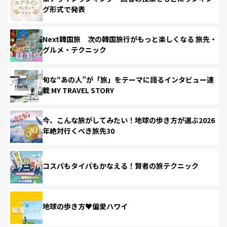
グ形式で発表
Next韓国旅 次の韓国旅行がもっと楽しくなる 旅先・
グルメ・テクニック
旬な“あの人”が「旅」をテーマに語るインタビュー連
載 MY TRAVEL STORY
今、こんな旅がしてみたい！地球の歩き方が選ぶ2026
年絶対行くべき旅先30
コスパもタイパもかなえる！賢者の旅テクニック
地球の歩き方♥偏愛ハワイ