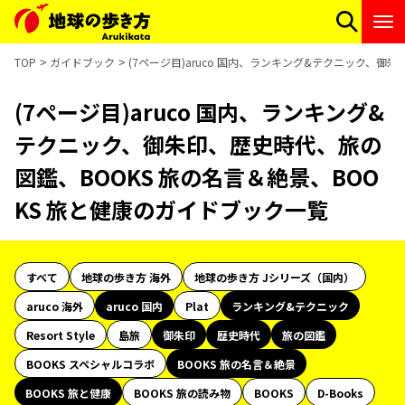
TOP
ガイドブック
(7ページ目)aruco 国内、ランキング&テクニック、御
(7ページ目)aruco 国内、ランキング&
テクニック、御朱印、歴史時代、旅の
図鑑、BOOKS 旅の名言＆絶景、BOO
KS 旅と健康のガイドブック一覧
すべて
地球の歩き方 海外
地球の歩き方 Jシリーズ（国内）
aruco 海外
aruco 国内
Plat
ランキング&テクニック
Resort Style
島旅
御朱印
歴史時代
旅の図鑑
BOOKS スペシャルコラボ
BOOKS 旅の名言＆絶景
BOOKS 旅と健康
BOOKS 旅の読み物
BOOKS
D-Books