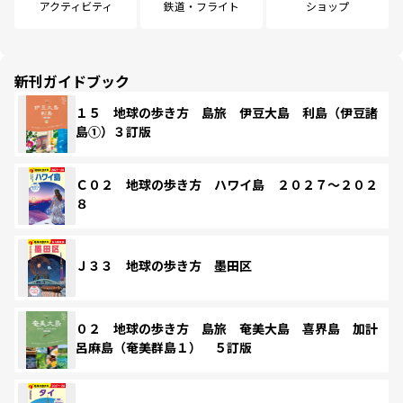
アクティビティ
鉄道・フライト
ショップ
新刊ガイドブック
１５ 地球の歩き方 島旅 伊豆大島 利島（伊豆諸
島①）３訂版
Ｃ０２ 地球の歩き方 ハワイ島 ２０２７～２０２
８
Ｊ３３ 地球の歩き方 墨田区
０２ 地球の歩き方 島旅 奄美大島 喜界島 加計
呂麻島（奄美群島１） ５訂版