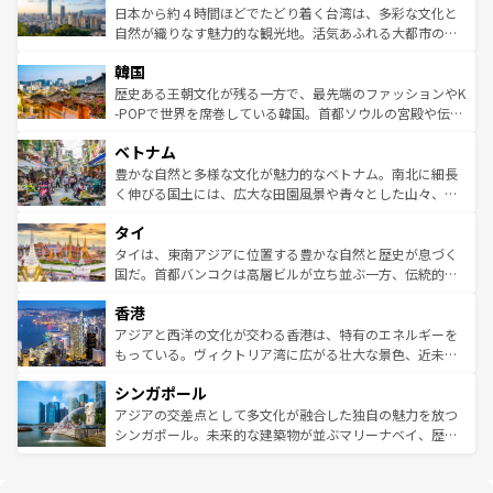
ク、伝統的なフラダンスなど、すべてがハワイの魅力を彩
ク）、タスマニアの美しい原生林やケアンズの熱帯雨林な
日本から約４時間ほどでたどり着く台湾は、多彩な文化と
っている。訪れるたびに新しい発見と感動が待っているハ
ど、見どころがたくさん。また、カフェやワイン、オージ
自然が織りなす魅力的な観光地。活気あふれる大都市の台
ワイを、存分に味わってほしい。 なお、新着のハワイ情報
ービーフなどの食文化も豊かで、美味しいものであふれて
北やノスタルジックな町並みが人気な九份（ジォウフェ
は
コンテンツ一覧
を参照してほしい。
韓国
いる。アクティビティも充実しており、サーフィンやダイ
ン）、静ひつな山岳地帯である台湾東部など、都市の喧騒
ビング、ハイキングなど、アウトドア好きにはたまらな
と山間の静けさが共存しており、訪れる人に新しい発見と
歴史ある王朝文化が残る一方で、最先端のファッションやK
い。オーストラリアの多彩な魅力を存分に味わいつくそ
驚きをもたらしてくれる。また、奥深い台湾の食文化も魅
-POPで世界を席巻している韓国。首都ソウルの宮殿や伝統
う。 なお、新着のオーストラリア情報は
コンテンツ一覧
を
力で、夜市などの屋台グルメから高級料理、ヘルシーで美
家屋が並ぶエリアでは韓国の歴史と文化に浸ることがで
参照してほしい。
ベトナム
容にもいいと評判のスイーツなど、バラエティ豊かな料理
き、地方に足を延ばせば四季折々の自然美を楽しむことが
が味わえる。 なお、新着の台湾情報は
コンテンツ一覧
を参
できる。そして、キムチや焼肉、絶品のストリートフード
豊かな自然と多様な文化が魅力的なベトナム。南北に細長
照してほしい。
まで、さまざまな韓国料理が待っている。夜には、韓国な
く伸びる国土には、広大な田園風景や青々とした山々、世
らではのナイトライフも堪能できる。あたたかいホスピタ
界遺産に登録された壮大な自然景観が点在し、都市部では
タイ
リティに包まれながら、韓国の多彩な魅力を心ゆくまで味
急速な発展と共に伝統が息づく。ハノイの古い町並みやホ
わってみてほしい。 なお、新着の韓国情報は
コンテンツ一
ーチミン市のフランス統治時代の建物も、独特の雰囲気を
タイは、東南アジアに位置する豊かな自然と歴史が息づく
覧
を参照してほしい。
醸し出している。また、バラエティの豊かさとおいしさで
国だ。首都バンコクは高層ビルが立ち並ぶ一方、伝統的な
世界中の食通を魅了してやまないベトナム料理も魅力のひ
寺院や市場がいたるところに点在し、古きよき文化と現代
香港
とつ。フォーやバインミー、ベトナムコーヒーなどは、ぜ
の活気が交差している。北部ではチェンマイなどの山岳地
ひ現地で味わいたい。どの地域を訪れてもあたたかい人々
帯で自然と触れ合い、南部ではプーケットやクラビの美し
アジアと西洋の文化が交わる香港は、特有のエネルギーを
が旅行者を迎えてくれるので、きっと忘れられない旅にな
いビーチでリゾート気分を楽しむことができる。タイ料理
もっている。ヴィクトリア湾に広がる壮大な景色、近未来
るはずだ。 なお、新着のベトナム情報は
コンテンツ一覧
を
は世界的に有名で、屋台から高級レストランまで味覚を刺
的なアートスポット、そして歴史と現代が融合した町並
参照してほしい。
シンガポール
激する。気候は一年中温暖で、どの季節にも異なる楽しみ
み、どこを訪れても感動するはず。観光スポットが密集し
が待っている。親しみやすいタイの人々、仏教を中心とし
ており、効率よく見どころを回れるのも魅力。息をのむよ
アジアの交差点として多文化が融合した独自の魅力を放つ
た文化、そして多様な観光資源が、訪れる旅人を魅了し続
うな絶景から文化的な体験まで、香港を存分に楽しみ尽く
シンガポール。未来的な建築物が並ぶマリーナベイ、歴史
ける。 なお、新着のタイ情報は
コンテンツ一覧
を参照して
そう。 なお、新着の香港情報は
コンテンツ一覧
を参照して
と伝統を感じられるエスニックタウン、多数の緑豊かな公
ほしい。
ほしい。
園や自然保護区など、自然が調和した近代的な景観と文化