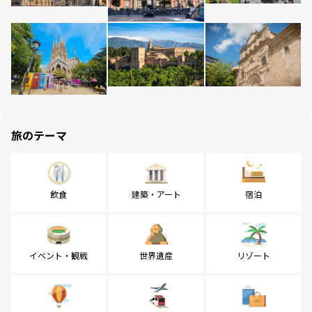
旅のテーマ
飲食
建築・アート
宿泊
イベント・観戦
世界遺産
リゾート