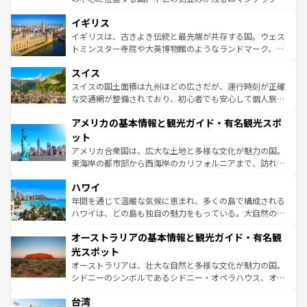
いる。シャンパンの発祥地であるランス、プロヴァンスの
道から、未来を先取りするようなモダンな都市まで多様な
香り高いラベンダー畑など、多彩な楽しみ方が可能だ。さ
イギリス
顔を持つこの国は、どこを歩いても飽きることがない。ベ
らに、パリ以外の地域にも魅力が溢れており、どの街角に
ルリンの文化的活気、バイエルン州のアルプスの絶景、そ
イギリスは、古きよき伝統と最先端が共存する国。ウェス
も豊かな歴史と文化が息づいている。パリ以外の個性あふ
してライン川沿いのワイン畑といった風景は必見。ビール
トミンスター寺院や大英博物館のようなランドマーク、歴
れる地方に足を運ぶとそれぞれで全く異なる文化を体験で
とソーセージを味わいながら地元の人と過ごす楽しい時間
史ある大学都市、美しい丘陵地帯や牧歌的な風景など、エ
きるだろう。 なお、新着のフランス情報は
コンテンツ一覧
スイス
は、お酒好きな人にはぜひ体験してほしい。 なお、新着の
リアごとに異なる魅力がある。また、優雅なアフタヌーン
を参照してほしい。
ドイツ情報は
コンテンツ一覧
を参照してほしい。
ティー、ビール好きにはたまらない英国パブ、サッカー観
スイスの国土面積は九州ほどの広さだが、運行時刻が正確
戦など、本場だからこそできる体験も豊富。イギリスを旅
な交通網が整備されており、初心者でも安心して個人旅行
して楽しみつくそう。 なお、新着のイギリス情報は
コンテ
を楽しめる。日本同様に時刻表どおりの旅が可能だ。中世
アメリカの基本情報と観光ガイド・有名観光スポ
ンツ一覧
を参照してほしい。
の建物がそのまま残る町や、スイスならではのユニークな
博物館もあり、アルプス観光だけでなく町歩きも満喫する
ット
ことができる。国民の所得が高いため物価も高いが、旅行
アメリカ合衆国は、広大な土地と多様な文化が魅力の国。
者向けの交通パス提供のサービスもあり、うまく活用すれ
東海岸の都市部から西海岸のカリフォルニアまで、訪れる
ば市内交通費無料で観光を楽しむこともできる。 なお、新
場所ごとに異なる風景と体験が待っている。ニューヨーク
着のスイス情報は
コンテンツ一覧
を参照してほしい。
ハワイ
のような巨大都市は、観光、ショッピング、エンターテイ
ンメントが詰まった刺激的なスポットだ。一方、アメリカ
年間を通じて温暖な気候に恵まれ、多くの島で構成される
西部には大自然が広がり、グランドキャニオンやイエロー
ハワイは、どの島も独自の魅力をもっている。大自然の神
ストーン国立公園といった絶景が堪能できる。さらに、南
秘を感じたいなら、火山が生み出した壮大な景観を誇るハ
オーストラリアの基本情報と観光ガイド・有名観
部のニューオーリンズでは、音楽と美食が融合した独特の
ワイ島は見逃せない。また、定番の観光地といえばオアフ
文化が魅力。旅行者はアメリカの各地域で異なる魅力を楽
島だが、静かな自然を求めるならマウイ島やカウアイ島が
光スポット
しみながら、その多様性と豊かな歴史を感じることができ
おすすめ。エメラルドグリーンに輝く海をはじめ、豊かな
オーストラリアは、壮大な自然と多様な文化が魅力の国。
るだろう。車でのロードトリップや列車の旅も、アメリカ
文化や歴史が息づいている。「アロハスピリット」と呼ば
シドニーのシンボルであるシドニー・オペラハウス、オー
ならではの贅沢な旅のスタイルだ。 なお、新着のアメリカ
れるおもてなしの心で訪れる人々を迎えてくれるハワイの
ストラリア東海岸北部に広がる大サンゴ礁地帯グレートバ
情報は
コンテンツ一覧
を参照してほしい。
人々、おいしいローカルフードやハワイアンミュージッ
台湾
リアリーフや大陸中央部にそびえるウルル（エアーズロッ