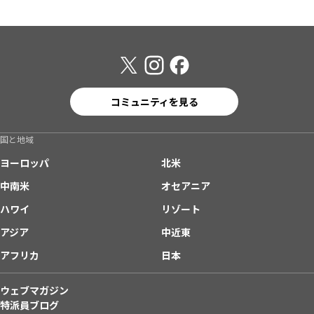
コミュニティを見る
国と地域
ヨーロッパ
北米
中南米
オセアニア
ハワイ
リゾート
アジア
中近東
アフリカ
日本
ウェブマガジン
特派員ブログ