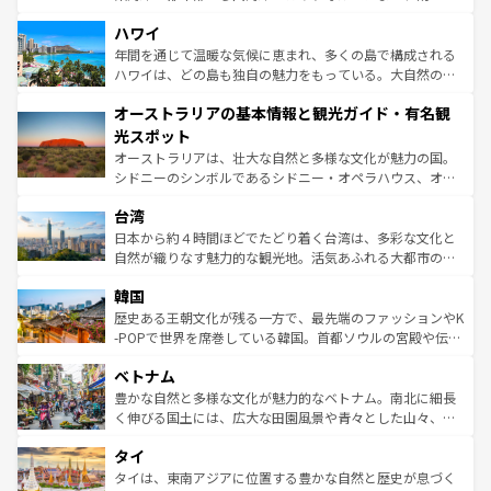
ば市内交通費無料で観光を楽しむこともできる。 なお、新
場所ごとに異なる風景と体験が待っている。ニューヨーク
着のスイス情報は
コンテンツ一覧
を参照してほしい。
ハワイ
のような巨大都市は、観光、ショッピング、エンターテイ
ンメントが詰まった刺激的なスポットだ。一方、アメリカ
年間を通じて温暖な気候に恵まれ、多くの島で構成される
西部には大自然が広がり、グランドキャニオンやイエロー
ハワイは、どの島も独自の魅力をもっている。大自然の神
ストーン国立公園といった絶景が堪能できる。さらに、南
秘を感じたいなら、火山が生み出した壮大な景観を誇るハ
オーストラリアの基本情報と観光ガイド・有名観
部のニューオーリンズでは、音楽と美食が融合した独特の
ワイ島は見逃せない。また、定番の観光地といえばオアフ
文化が魅力。旅行者はアメリカの各地域で異なる魅力を楽
島だが、静かな自然を求めるならマウイ島やカウアイ島が
光スポット
しみながら、その多様性と豊かな歴史を感じることができ
おすすめ。エメラルドグリーンに輝く海をはじめ、豊かな
オーストラリアは、壮大な自然と多様な文化が魅力の国。
るだろう。車でのロードトリップや列車の旅も、アメリカ
文化や歴史が息づいている。「アロハスピリット」と呼ば
シドニーのシンボルであるシドニー・オペラハウス、オー
ならではの贅沢な旅のスタイルだ。 なお、新着のアメリカ
れるおもてなしの心で訪れる人々を迎えてくれるハワイの
ストラリア東海岸北部に広がる大サンゴ礁地帯グレートバ
情報は
コンテンツ一覧
を参照してほしい。
人々、おいしいローカルフードやハワイアンミュージッ
台湾
リアリーフや大陸中央部にそびえるウルル（エアーズロッ
ク、伝統的なフラダンスなど、すべてがハワイの魅力を彩
ク）、タスマニアの美しい原生林やケアンズの熱帯雨林な
日本から約４時間ほどでたどり着く台湾は、多彩な文化と
っている。訪れるたびに新しい発見と感動が待っているハ
ど、見どころがたくさん。また、カフェやワイン、オージ
自然が織りなす魅力的な観光地。活気あふれる大都市の台
ワイを、存分に味わってほしい。 なお、新着のハワイ情報
ービーフなどの食文化も豊かで、美味しいものであふれて
北やノスタルジックな町並みが人気な九份（ジォウフェ
は
コンテンツ一覧
を参照してほしい。
韓国
いる。アクティビティも充実しており、サーフィンやダイ
ン）、静ひつな山岳地帯である台湾東部など、都市の喧騒
ビング、ハイキングなど、アウトドア好きにはたまらな
と山間の静けさが共存しており、訪れる人に新しい発見と
歴史ある王朝文化が残る一方で、最先端のファッションやK
い。オーストラリアの多彩な魅力を存分に味わいつくそ
驚きをもたらしてくれる。また、奥深い台湾の食文化も魅
-POPで世界を席巻している韓国。首都ソウルの宮殿や伝統
う。 なお、新着のオーストラリア情報は
コンテンツ一覧
を
力で、夜市などの屋台グルメから高級料理、ヘルシーで美
家屋が並ぶエリアでは韓国の歴史と文化に浸ることがで
参照してほしい。
ベトナム
容にもいいと評判のスイーツなど、バラエティ豊かな料理
き、地方に足を延ばせば四季折々の自然美を楽しむことが
が味わえる。 なお、新着の台湾情報は
コンテンツ一覧
を参
できる。そして、キムチや焼肉、絶品のストリートフード
豊かな自然と多様な文化が魅力的なベトナム。南北に細長
照してほしい。
まで、さまざまな韓国料理が待っている。夜には、韓国な
く伸びる国土には、広大な田園風景や青々とした山々、世
らではのナイトライフも堪能できる。あたたかいホスピタ
界遺産に登録された壮大な自然景観が点在し、都市部では
タイ
リティに包まれながら、韓国の多彩な魅力を心ゆくまで味
急速な発展と共に伝統が息づく。ハノイの古い町並みやホ
わってみてほしい。 なお、新着の韓国情報は
コンテンツ一
ーチミン市のフランス統治時代の建物も、独特の雰囲気を
タイは、東南アジアに位置する豊かな自然と歴史が息づく