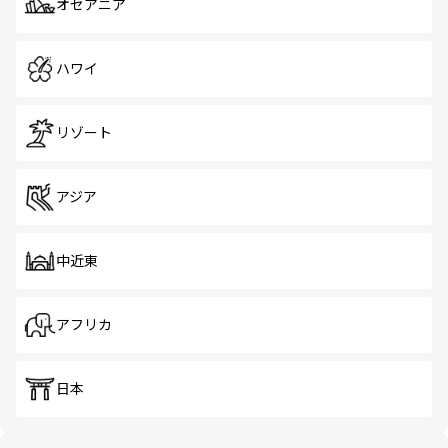
オセアニア
ハワイ
リゾート
アジア
中近東
アフリカ
日本