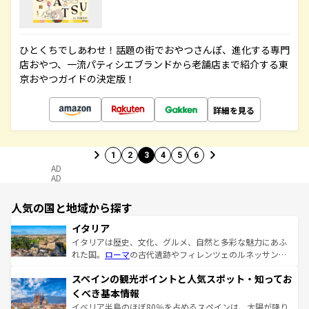
ひとくちでしあわせ！話題の街でおやつさんぽ、進化する専門
店おやつ、一流パティシエブランドから老舗店まで紹介する東
京おやつガイドの決定版！
詳細を見る
1
2
3
4
5
6
AD
AD
人気の国と地域から探す
イタリア
イタリアは歴史、文化、グルメ、自然と多彩な魅力にあふ
れた国。
ローマ
の古代遺跡やフィレンツェのルネッサンス
美術、ヴェネツィアの運河など、歴史あるスポットはもち
スペインの観光ポイントと人気スポット・知ってお
ろん、トスカーナの美しい田園風景やアマルフィ海岸の絶
景など、自然景観も見逃せない。観光の合間には、本場の
くべき基本情報
ピザやパスタなど、絶品のイタリア料理を堪能することも
イベリア半島のほぼ80％を占めるスペインは、太陽が降り