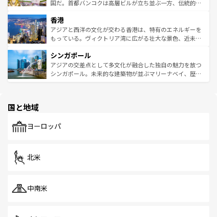
覧
を参照してほしい。
醸し出している。また、バラエティの豊かさとおいしさで
国だ。首都バンコクは高層ビルが立ち並ぶ一方、伝統的な
世界中の食通を魅了してやまないベトナム料理も魅力のひ
寺院や市場がいたるところに点在し、古きよき文化と現代
香港
とつ。フォーやバインミー、ベトナムコーヒーなどは、ぜ
の活気が交差している。北部ではチェンマイなどの山岳地
ひ現地で味わいたい。どの地域を訪れてもあたたかい人々
帯で自然と触れ合い、南部ではプーケットやクラビの美し
アジアと西洋の文化が交わる香港は、特有のエネルギーを
が旅行者を迎えてくれるので、きっと忘れられない旅にな
いビーチでリゾート気分を楽しむことができる。タイ料理
もっている。ヴィクトリア湾に広がる壮大な景色、近未来
るはずだ。 なお、新着のベトナム情報は
コンテンツ一覧
を
は世界的に有名で、屋台から高級レストランまで味覚を刺
的なアートスポット、そして歴史と現代が融合した町並
参照してほしい。
シンガポール
激する。気候は一年中温暖で、どの季節にも異なる楽しみ
み、どこを訪れても感動するはず。観光スポットが密集し
が待っている。親しみやすいタイの人々、仏教を中心とし
ており、効率よく見どころを回れるのも魅力。息をのむよ
アジアの交差点として多文化が融合した独自の魅力を放つ
た文化、そして多様な観光資源が、訪れる旅人を魅了し続
うな絶景から文化的な体験まで、香港を存分に楽しみ尽く
シンガポール。未来的な建築物が並ぶマリーナベイ、歴史
ける。 なお、新着のタイ情報は
コンテンツ一覧
を参照して
そう。 なお、新着の香港情報は
コンテンツ一覧
を参照して
と伝統を感じられるエスニックタウン、多数の緑豊かな公
ほしい。
ほしい。
園や自然保護区など、自然が調和した近代的な景観と文化
の多様性あふれるカラフルな町は、どこを歩いても新しい
国と地域
発見がある。さらに、治安のよさや充実した公共交通機関
も、旅行者にとっては魅力的なポイント。グルメも豊富
で、ホーカーズは地元の風情を楽しめる外せないスポット
ヨーロッパ
だ。訪れる人を飽きさせないシンガポールで、多様な魅力
を体感しよう。 なお、新着のシンガポール情報は
コンテン
ツ一覧
を参照してほしい。
北米
中南米