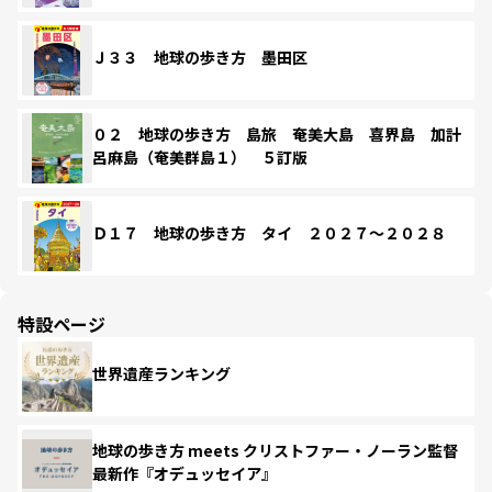
Ｊ３３ 地球の歩き方 墨田区
０２ 地球の歩き方 島旅 奄美大島 喜界島 加計
呂麻島（奄美群島１） ５訂版
Ｄ１７ 地球の歩き方 タイ ２０２７～２０２８
特設ページ
世界遺産ランキング
地球の歩き方 meets クリストファー・ノーラン監督
最新作『オデュッセイア』