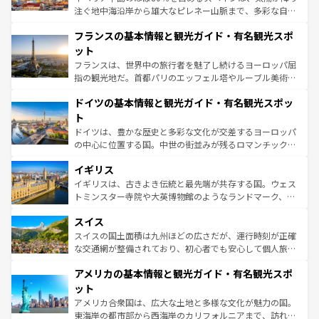
できる。朝目覚めてから夜眠るまで、すべての瞬間を楽し
注ぐ地中海沿岸から雄大なピレネー山脈まで、多彩な自然
ませてくれるイタリアで、忘れられない旅をしてみよう！
と文化が詰まったヨーロッパ屈指の旅行先だ。多様な地域
なお、新着のイタリア情報は
コンテンツ一覧
を参照してほ
フランスの基本情報と観光ガイド・有名観光スポ
文化が根付くこの国では、情熱的なフラメンコ、熱気あふ
しい。
れる闘牛、そして美味しいタパスが生活の一部となってい
ット
る。首都マドリードの洗練された雰囲気や、バルセロナの
フランスは、世界中の旅行者を魅了し続けるヨーロッパ屈
アートに溢れた街角から、地方では古代ローマ遺跡や中世
指の観光地だ。首都パリのエッフェル塔やルーブル美術館
の城塞都市、穏やかなビーチリゾートまで多彩な表情を見
といった象徴的なスポットから、田舎町の古風な美しさま
せる。地方によって風土や気候が異なるスペインはその個
ドイツの基本情報と観光ガイド・有名観光スポッ
で、幅広い魅力が詰まっている。華麗な宮殿、歴史的な大
性で訪れる人を魅了する。 なお、新着のスペイン情報は
コ
聖堂、美しいビーチ、そして豊かな自然が、訪れる者を心
ト
ンテンツ一覧
を参照してほしい。
から魅了する。また、フランスは美食の国としても知ら
ドイツは、豊かな歴史と多彩な文化が交差するヨーロッパ
れ、フランス料理はユネスコ無形文化遺産にも登録されて
の中心に位置する国。中世の街並みが残るロマンチック街
いる。シャンパンの発祥地であるランス、プロヴァンスの
道から、未来を先取りするようなモダンな都市まで多様な
香り高いラベンダー畑など、多彩な楽しみ方が可能だ。さ
イギリス
顔を持つこの国は、どこを歩いても飽きることがない。ベ
らに、パリ以外の地域にも魅力が溢れており、どの街角に
ルリンの文化的活気、バイエルン州のアルプスの絶景、そ
イギリスは、古きよき伝統と最先端が共存する国。ウェス
も豊かな歴史と文化が息づいている。パリ以外の個性あふ
してライン川沿いのワイン畑といった風景は必見。ビール
トミンスター寺院や大英博物館のようなランドマーク、歴
れる地方に足を運ぶとそれぞれで全く異なる文化を体験で
とソーセージを味わいながら地元の人と過ごす楽しい時間
史ある大学都市、美しい丘陵地帯や牧歌的な風景など、エ
きるだろう。 なお、新着のフランス情報は
コンテンツ一覧
スイス
は、お酒好きな人にはぜひ体験してほしい。 なお、新着の
リアごとに異なる魅力がある。また、優雅なアフタヌーン
を参照してほしい。
ドイツ情報は
コンテンツ一覧
を参照してほしい。
ティー、ビール好きにはたまらない英国パブ、サッカー観
スイスの国土面積は九州ほどの広さだが、運行時刻が正確
戦など、本場だからこそできる体験も豊富。イギリスを旅
な交通網が整備されており、初心者でも安心して個人旅行
して楽しみつくそう。 なお、新着のイギリス情報は
コンテ
を楽しめる。日本同様に時刻表どおりの旅が可能だ。中世
アメリカの基本情報と観光ガイド・有名観光スポ
ンツ一覧
を参照してほしい。
の建物がそのまま残る町や、スイスならではのユニークな
博物館もあり、アルプス観光だけでなく町歩きも満喫する
ット
ことができる。国民の所得が高いため物価も高いが、旅行
アメリカ合衆国は、広大な土地と多様な文化が魅力の国。
者向けの交通パス提供のサービスもあり、うまく活用すれ
東海岸の都市部から西海岸のカリフォルニアまで、訪れる