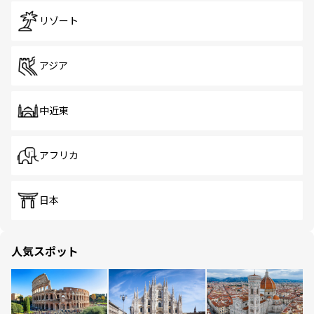
リゾート
アジア
中近東
アフリカ
日本
人気スポット