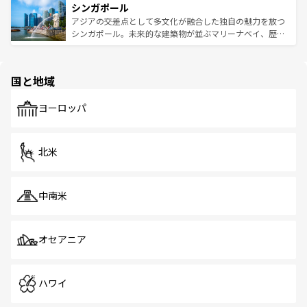
参照してほしい。
シンガポール
激する。気候は一年中温暖で、どの季節にも異なる楽しみ
み、どこを訪れても感動するはず。観光スポットが密集し
が待っている。親しみやすいタイの人々、仏教を中心とし
ており、効率よく見どころを回れるのも魅力。息をのむよ
アジアの交差点として多文化が融合した独自の魅力を放つ
た文化、そして多様な観光資源が、訪れる旅人を魅了し続
うな絶景から文化的な体験まで、香港を存分に楽しみ尽く
シンガポール。未来的な建築物が並ぶマリーナベイ、歴史
ける。 なお、新着のタイ情報は
コンテンツ一覧
を参照して
そう。 なお、新着の香港情報は
コンテンツ一覧
を参照して
と伝統を感じられるエスニックタウン、多数の緑豊かな公
ほしい。
ほしい。
園や自然保護区など、自然が調和した近代的な景観と文化
の多様性あふれるカラフルな町は、どこを歩いても新しい
国と地域
発見がある。さらに、治安のよさや充実した公共交通機関
も、旅行者にとっては魅力的なポイント。グルメも豊富
で、ホーカーズは地元の風情を楽しめる外せないスポット
ヨーロッパ
だ。訪れる人を飽きさせないシンガポールで、多様な魅力
を体感しよう。 なお、新着のシンガポール情報は
コンテン
ツ一覧
を参照してほしい。
北米
中南米
オセアニア
ハワイ