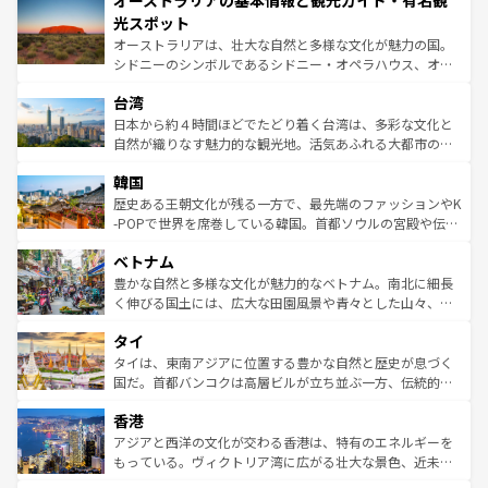
オーストラリアの基本情報と観光ガイド・有名観
ワイ島は見逃せない。また、定番の観光地といえばオアフ
文化が魅力。旅行者はアメリカの各地域で異なる魅力を楽
島だが、静かな自然を求めるならマウイ島やカウアイ島が
光スポット
しみながら、その多様性と豊かな歴史を感じることができ
おすすめ。エメラルドグリーンに輝く海をはじめ、豊かな
オーストラリアは、壮大な自然と多様な文化が魅力の国。
るだろう。車でのロードトリップや列車の旅も、アメリカ
文化や歴史が息づいている。「アロハスピリット」と呼ば
シドニーのシンボルであるシドニー・オペラハウス、オー
ならではの贅沢な旅のスタイルだ。 なお、新着のアメリカ
れるおもてなしの心で訪れる人々を迎えてくれるハワイの
ストラリア東海岸北部に広がる大サンゴ礁地帯グレートバ
情報は
コンテンツ一覧
を参照してほしい。
人々、おいしいローカルフードやハワイアンミュージッ
台湾
リアリーフや大陸中央部にそびえるウルル（エアーズロッ
ク、伝統的なフラダンスなど、すべてがハワイの魅力を彩
ク）、タスマニアの美しい原生林やケアンズの熱帯雨林な
日本から約４時間ほどでたどり着く台湾は、多彩な文化と
っている。訪れるたびに新しい発見と感動が待っているハ
ど、見どころがたくさん。また、カフェやワイン、オージ
自然が織りなす魅力的な観光地。活気あふれる大都市の台
ワイを、存分に味わってほしい。 なお、新着のハワイ情報
ービーフなどの食文化も豊かで、美味しいものであふれて
北やノスタルジックな町並みが人気な九份（ジォウフェ
は
コンテンツ一覧
を参照してほしい。
韓国
いる。アクティビティも充実しており、サーフィンやダイ
ン）、静ひつな山岳地帯である台湾東部など、都市の喧騒
ビング、ハイキングなど、アウトドア好きにはたまらな
と山間の静けさが共存しており、訪れる人に新しい発見と
歴史ある王朝文化が残る一方で、最先端のファッションやK
い。オーストラリアの多彩な魅力を存分に味わいつくそ
驚きをもたらしてくれる。また、奥深い台湾の食文化も魅
-POPで世界を席巻している韓国。首都ソウルの宮殿や伝統
う。 なお、新着のオーストラリア情報は
コンテンツ一覧
を
力で、夜市などの屋台グルメから高級料理、ヘルシーで美
家屋が並ぶエリアでは韓国の歴史と文化に浸ることがで
参照してほしい。
ベトナム
容にもいいと評判のスイーツなど、バラエティ豊かな料理
き、地方に足を延ばせば四季折々の自然美を楽しむことが
が味わえる。 なお、新着の台湾情報は
コンテンツ一覧
を参
できる。そして、キムチや焼肉、絶品のストリートフード
豊かな自然と多様な文化が魅力的なベトナム。南北に細長
照してほしい。
まで、さまざまな韓国料理が待っている。夜には、韓国な
く伸びる国土には、広大な田園風景や青々とした山々、世
らではのナイトライフも堪能できる。あたたかいホスピタ
界遺産に登録された壮大な自然景観が点在し、都市部では
タイ
リティに包まれながら、韓国の多彩な魅力を心ゆくまで味
急速な発展と共に伝統が息づく。ハノイの古い町並みやホ
わってみてほしい。 なお、新着の韓国情報は
コンテンツ一
ーチミン市のフランス統治時代の建物も、独特の雰囲気を
タイは、東南アジアに位置する豊かな自然と歴史が息づく
覧
を参照してほしい。
醸し出している。また、バラエティの豊かさとおいしさで
国だ。首都バンコクは高層ビルが立ち並ぶ一方、伝統的な
世界中の食通を魅了してやまないベトナム料理も魅力のひ
寺院や市場がいたるところに点在し、古きよき文化と現代
香港
とつ。フォーやバインミー、ベトナムコーヒーなどは、ぜ
の活気が交差している。北部ではチェンマイなどの山岳地
ひ現地で味わいたい。どの地域を訪れてもあたたかい人々
帯で自然と触れ合い、南部ではプーケットやクラビの美し
アジアと西洋の文化が交わる香港は、特有のエネルギーを
が旅行者を迎えてくれるので、きっと忘れられない旅にな
いビーチでリゾート気分を楽しむことができる。タイ料理
もっている。ヴィクトリア湾に広がる壮大な景色、近未来
るはずだ。 なお、新着のベトナム情報は
コンテンツ一覧
を
は世界的に有名で、屋台から高級レストランまで味覚を刺
的なアートスポット、そして歴史と現代が融合した町並