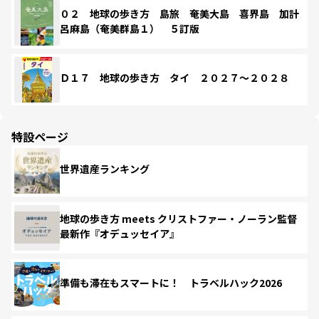
０２ 地球の歩き方 島旅 奄美大島 喜界島 加計
呂麻島（奄美群島１） ５訂版
Ｄ１７ 地球の歩き方 タイ ２０２７～２０２８
特設ページ
世界遺産ランキング
地球の歩き方 meets クリストファー・ノーラン監督
最新作『オデュッセイア』
準備も滞在もスマートに！ トラベルハック2026