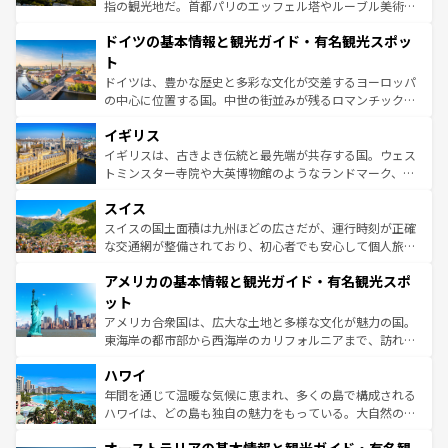
アートに溢れた街角から、地方では古代ローマ遺跡や中世
指の観光地だ。首都パリのエッフェル塔やルーブル美術館
の城塞都市、穏やかなビーチリゾートまで多彩な表情を見
といった象徴的なスポットから、田舎町の古風な美しさま
せる。地方によって風土や気候が異なるスペインはその個
ドイツの基本情報と観光ガイド・有名観光スポッ
で、幅広い魅力が詰まっている。華麗な宮殿、歴史的な大
性で訪れる人を魅了する。 なお、新着のスペイン情報は
コ
聖堂、美しいビーチ、そして豊かな自然が、訪れる者を心
ト
ンテンツ一覧
を参照してほしい。
から魅了する。また、フランスは美食の国としても知ら
ドイツは、豊かな歴史と多彩な文化が交差するヨーロッパ
れ、フランス料理はユネスコ無形文化遺産にも登録されて
の中心に位置する国。中世の街並みが残るロマンチック街
いる。シャンパンの発祥地であるランス、プロヴァンスの
道から、未来を先取りするようなモダンな都市まで多様な
香り高いラベンダー畑など、多彩な楽しみ方が可能だ。さ
イギリス
顔を持つこの国は、どこを歩いても飽きることがない。ベ
らに、パリ以外の地域にも魅力が溢れており、どの街角に
ルリンの文化的活気、バイエルン州のアルプスの絶景、そ
イギリスは、古きよき伝統と最先端が共存する国。ウェス
も豊かな歴史と文化が息づいている。パリ以外の個性あふ
してライン川沿いのワイン畑といった風景は必見。ビール
トミンスター寺院や大英博物館のようなランドマーク、歴
れる地方に足を運ぶとそれぞれで全く異なる文化を体験で
とソーセージを味わいながら地元の人と過ごす楽しい時間
史ある大学都市、美しい丘陵地帯や牧歌的な風景など、エ
きるだろう。 なお、新着のフランス情報は
コンテンツ一覧
スイス
は、お酒好きな人にはぜひ体験してほしい。 なお、新着の
リアごとに異なる魅力がある。また、優雅なアフタヌーン
を参照してほしい。
ドイツ情報は
コンテンツ一覧
を参照してほしい。
ティー、ビール好きにはたまらない英国パブ、サッカー観
スイスの国土面積は九州ほどの広さだが、運行時刻が正確
戦など、本場だからこそできる体験も豊富。イギリスを旅
な交通網が整備されており、初心者でも安心して個人旅行
して楽しみつくそう。 なお、新着のイギリス情報は
コンテ
を楽しめる。日本同様に時刻表どおりの旅が可能だ。中世
アメリカの基本情報と観光ガイド・有名観光スポ
ンツ一覧
を参照してほしい。
の建物がそのまま残る町や、スイスならではのユニークな
博物館もあり、アルプス観光だけでなく町歩きも満喫する
ット
ことができる。国民の所得が高いため物価も高いが、旅行
アメリカ合衆国は、広大な土地と多様な文化が魅力の国。
者向けの交通パス提供のサービスもあり、うまく活用すれ
東海岸の都市部から西海岸のカリフォルニアまで、訪れる
ば市内交通費無料で観光を楽しむこともできる。 なお、新
場所ごとに異なる風景と体験が待っている。ニューヨーク
着のスイス情報は
コンテンツ一覧
を参照してほしい。
ハワイ
のような巨大都市は、観光、ショッピング、エンターテイ
ンメントが詰まった刺激的なスポットだ。一方、アメリカ
年間を通じて温暖な気候に恵まれ、多くの島で構成される
西部には大自然が広がり、グランドキャニオンやイエロー
ハワイは、どの島も独自の魅力をもっている。大自然の神
ストーン国立公園といった絶景が堪能できる。さらに、南
秘を感じたいなら、火山が生み出した壮大な景観を誇るハ
部のニューオーリンズでは、音楽と美食が融合した独特の