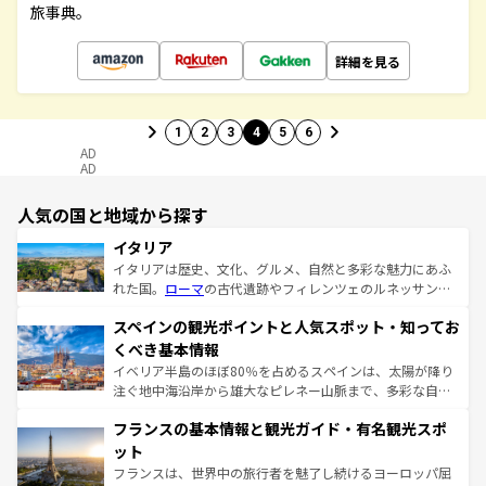
旅事典。
詳細を見る
1
2
3
4
5
6
AD
AD
人気の国と地域から探す
イタリア
イタリアは歴史、文化、グルメ、自然と多彩な魅力にあふ
れた国。
ローマ
の古代遺跡やフィレンツェのルネッサンス
美術、ヴェネツィアの運河など、歴史あるスポットはもち
スペインの観光ポイントと人気スポット・知ってお
ろん、トスカーナの美しい田園風景やアマルフィ海岸の絶
景など、自然景観も見逃せない。観光の合間には、本場の
くべき基本情報
ピザやパスタなど、絶品のイタリア料理を堪能することも
イベリア半島のほぼ80％を占めるスペインは、太陽が降り
できる。朝目覚めてから夜眠るまで、すべての瞬間を楽し
注ぐ地中海沿岸から雄大なピレネー山脈まで、多彩な自然
ませてくれるイタリアで、忘れられない旅をしてみよう！
と文化が詰まったヨーロッパ屈指の旅行先だ。多様な地域
なお、新着のイタリア情報は
コンテンツ一覧
を参照してほ
フランスの基本情報と観光ガイド・有名観光スポ
文化が根付くこの国では、情熱的なフラメンコ、熱気あふ
しい。
れる闘牛、そして美味しいタパスが生活の一部となってい
ット
る。首都マドリードの洗練された雰囲気や、バルセロナの
フランスは、世界中の旅行者を魅了し続けるヨーロッパ屈