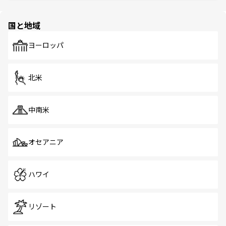
園や自然保護区など、自然が調和した近代的な景観と文化
の多様性あふれるカラフルな町は、どこを歩いても新しい
国と地域
発見がある。さらに、治安のよさや充実した公共交通機関
も、旅行者にとっては魅力的なポイント。グルメも豊富
で、ホーカーズは地元の風情を楽しめる外せないスポット
ヨーロッパ
だ。訪れる人を飽きさせないシンガポールで、多様な魅力
を体感しよう。 なお、新着のシンガポール情報は
コンテン
ツ一覧
を参照してほしい。
北米
中南米
オセアニア
ハワイ
リゾート