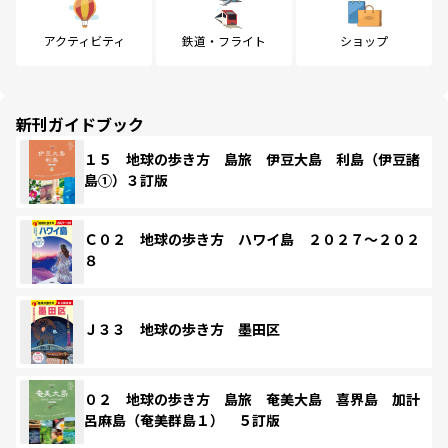
アクティビティ
鉄道・フライト
ショップ
新刊ガイドブック
１５ 地球の歩き方 島旅 伊豆大島 利島（伊豆諸
島①）３訂版
Ｃ０２ 地球の歩き方 ハワイ島 ２０２７～２０２
８
Ｊ３３ 地球の歩き方 墨田区
０２ 地球の歩き方 島旅 奄美大島 喜界島 加計
呂麻島（奄美群島１） ５訂版