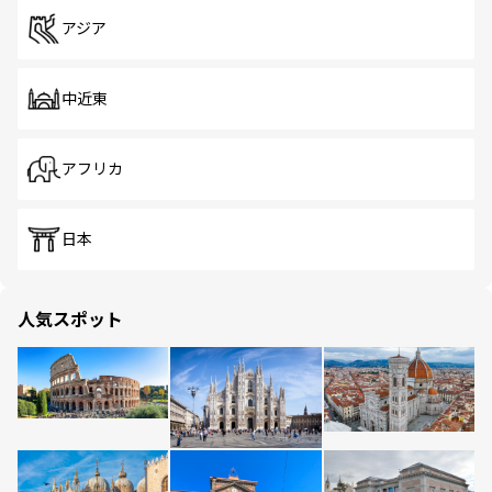
アジア
中近東
アフリカ
日本
人気スポット