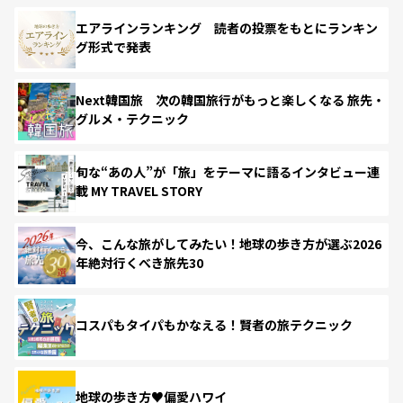
エアラインランキング 読者の投票をもとにランキン
グ形式で発表
Next韓国旅 次の韓国旅行がもっと楽しくなる 旅先・
グルメ・テクニック
旬な“あの人”が「旅」をテーマに語るインタビュー連
載 MY TRAVEL STORY
今、こんな旅がしてみたい！地球の歩き方が選ぶ2026
年絶対行くべき旅先30
コスパもタイパもかなえる！賢者の旅テクニック
地球の歩き方♥偏愛ハワイ