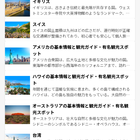
香り高いラベンダー畑など、多彩な楽しみ方が可能だ。さ
イギリス
顔を持つこの国は、どこを歩いても飽きることがない。ベ
らに、パリ以外の地域にも魅力が溢れており、どの街角に
ルリンの文化的活気、バイエルン州のアルプスの絶景、そ
イギリスは、古きよき伝統と最先端が共存する国。ウェス
も豊かな歴史と文化が息づいている。パリ以外の個性あふ
してライン川沿いのワイン畑といった風景は必見。ビール
トミンスター寺院や大英博物館のようなランドマーク、歴
れる地方に足を運ぶとそれぞれで全く異なる文化を体験で
とソーセージを味わいながら地元の人と過ごす楽しい時間
史ある大学都市、美しい丘陵地帯や牧歌的な風景など、エ
きるだろう。 なお、新着のフランス情報は
コンテンツ一覧
スイス
は、お酒好きな人にはぜひ体験してほしい。 なお、新着の
リアごとに異なる魅力がある。また、優雅なアフタヌーン
を参照してほしい。
ドイツ情報は
コンテンツ一覧
を参照してほしい。
ティー、ビール好きにはたまらない英国パブ、サッカー観
スイスの国土面積は九州ほどの広さだが、運行時刻が正確
戦など、本場だからこそできる体験も豊富。イギリスを旅
な交通網が整備されており、初心者でも安心して個人旅行
して楽しみつくそう。 なお、新着のイギリス情報は
コンテ
を楽しめる。日本同様に時刻表どおりの旅が可能だ。中世
アメリカの基本情報と観光ガイド・有名観光スポ
ンツ一覧
を参照してほしい。
の建物がそのまま残る町や、スイスならではのユニークな
博物館もあり、アルプス観光だけでなく町歩きも満喫する
ット
ことができる。国民の所得が高いため物価も高いが、旅行
アメリカ合衆国は、広大な土地と多様な文化が魅力の国。
者向けの交通パス提供のサービスもあり、うまく活用すれ
東海岸の都市部から西海岸のカリフォルニアまで、訪れる
ば市内交通費無料で観光を楽しむこともできる。 なお、新
場所ごとに異なる風景と体験が待っている。ニューヨーク
着のスイス情報は
コンテンツ一覧
を参照してほしい。
ハワイの基本情報と観光ガイド・有名観光スポッ
のような巨大都市は、観光、ショッピング、エンターテイ
ンメントが詰まった刺激的なスポットだ。一方、アメリカ
ト
西部には大自然が広がり、グランドキャニオンやイエロー
年間を通じて温暖な気候に恵まれ、多くの島で構成される
ストーン国立公園といった絶景が堪能できる。さらに、南
ハワイは、どの島も独自の魅力をもっている。大自然の神
部のニューオーリンズでは、音楽と美食が融合した独特の
秘を感じたいなら、火山が生み出した壮大な景観を誇るハ
文化が魅力。旅行者はアメリカの各地域で異なる魅力を楽
オーストラリアの基本情報と観光ガイド・有名観
ワイ島は見逃せない。また、定番の観光地といえばオアフ
しみながら、その多様性と豊かな歴史を感じることができ
島だが、静かな自然を求めるならマウイ島やカウアイ島が
光スポット
るだろう。車でのロードトリップや列車の旅も、アメリカ
おすすめ。エメラルドグリーンに輝く海をはじめ、豊かな
オーストラリアは、壮大な自然と多様な文化が魅力の国。
ならではの贅沢な旅のスタイルだ。 なお、新着のアメリカ
文化や歴史が息づいている。「アロハスピリット」と呼ば
シドニーのシンボルであるシドニー・オペラハウス、オー
情報は
コンテンツ一覧
を参照してほしい。
れるおもてなしの心で訪れる人々を迎えてくれるハワイの
ストラリア東海岸北部に広がる大サンゴ礁地帯グレートバ
人々、おいしいローカルフードやハワイアンミュージッ
台湾
リアリーフや大陸中央部にそびえるウルル（エアーズロッ
ク、伝統的なフラダンスなど、すべてがハワイの魅力を彩