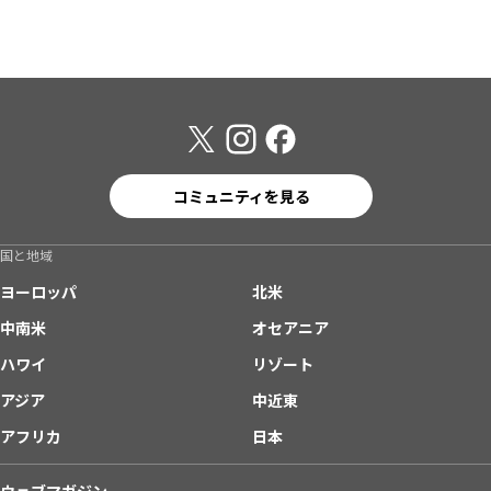
コミュニティを見る
国と地域
ヨーロッパ
北米
中南米
オセアニア
ハワイ
リゾート
アジア
中近東
アフリカ
日本
ウェブマガジン