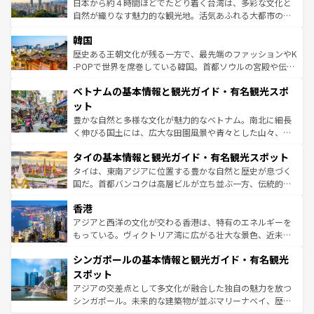
ク）、タスマニアの美しい原生林やケアンズの熱帯雨林な
日本から約４時間ほどでたどり着く台湾は、多彩な文化と
っている。訪れるたびに新しい発見と感動が待っているハ
ど、見どころがたくさん。また、カフェやワイン、オージ
自然が織りなす魅力的な観光地。活気あふれる大都市の台
ワイを、存分に味わってほしい。 なお、新着のハワイ情報
ービーフなどの食文化も豊かで、美味しいものであふれて
北やノスタルジックな町並みが人気な九份（ジォウフェ
は
コンテンツ一覧
を参照してほしい。
韓国
いる。アクティビティも充実しており、サーフィンやダイ
ン）、静ひつな山岳地帯である台湾東部など、都市の喧騒
ビング、ハイキングなど、アウトドア好きにはたまらな
と山間の静けさが共存しており、訪れる人に新しい発見と
歴史ある王朝文化が残る一方で、最先端のファッションやK
い。オーストラリアの多彩な魅力を存分に味わいつくそ
驚きをもたらしてくれる。また、奥深い台湾の食文化も魅
-POPで世界を席巻している韓国。首都ソウルの宮殿や伝統
う。 なお、新着のオーストラリア情報は
コンテンツ一覧
を
力で、夜市などの屋台グルメから高級料理、ヘルシーで美
家屋が並ぶエリアでは韓国の歴史と文化に浸ることがで
参照してほしい。
ベトナムの基本情報と観光ガイド・有名観光スポ
容にもいいと評判のスイーツなど、バラエティ豊かな料理
き、地方に足を延ばせば四季折々の自然美を楽しむことが
が味わえる。 なお、新着の台湾情報は
コンテンツ一覧
を参
できる。そして、キムチや焼肉、絶品のストリートフード
ット
照してほしい。
まで、さまざまな韓国料理が待っている。夜には、韓国な
豊かな自然と多様な文化が魅力的なベトナム。南北に細長
らではのナイトライフも堪能できる。あたたかいホスピタ
く伸びる国土には、広大な田園風景や青々とした山々、世
リティに包まれながら、韓国の多彩な魅力を心ゆくまで味
界遺産に登録された壮大な自然景観が点在し、都市部では
わってみてほしい。 なお、新着の韓国情報は
コンテンツ一
タイの基本情報と観光ガイド・有名観光スポット
急速な発展と共に伝統が息づく。ハノイの古い町並みやホ
覧
を参照してほしい。
ーチミン市のフランス統治時代の建物も、独特の雰囲気を
タイは、東南アジアに位置する豊かな自然と歴史が息づく
醸し出している。また、バラエティの豊かさとおいしさで
国だ。首都バンコクは高層ビルが立ち並ぶ一方、伝統的な
世界中の食通を魅了してやまないベトナム料理も魅力のひ
寺院や市場がいたるところに点在し、古きよき文化と現代
香港
とつ。フォーやバインミー、ベトナムコーヒーなどは、ぜ
の活気が交差している。北部ではチェンマイなどの山岳地
ひ現地で味わいたい。どの地域を訪れてもあたたかい人々
帯で自然と触れ合い、南部ではプーケットやクラビの美し
アジアと西洋の文化が交わる香港は、特有のエネルギーを
が旅行者を迎えてくれるので、きっと忘れられない旅にな
いビーチでリゾート気分を楽しむことができる。タイ料理
もっている。ヴィクトリア湾に広がる壮大な景色、近未来
るはずだ。 なお、新着のベトナム情報は
コンテンツ一覧
を
は世界的に有名で、屋台から高級レストランまで味覚を刺
的なアートスポット、そして歴史と現代が融合した町並
参照してほしい。
シンガポールの基本情報と観光ガイド・有名観光
激する。気候は一年中温暖で、どの季節にも異なる楽しみ
み、どこを訪れても感動するはず。観光スポットが密集し
が待っている。親しみやすいタイの人々、仏教を中心とし
ており、効率よく見どころを回れるのも魅力。息をのむよ
スポット
た文化、そして多様な観光資源が、訪れる旅人を魅了し続
うな絶景から文化的な体験まで、香港を存分に楽しみ尽く
アジアの交差点として多文化が融合した独自の魅力を放つ
ける。 なお、新着のタイ情報は
コンテンツ一覧
を参照して
そう。 なお、新着の香港情報は
コンテンツ一覧
を参照して
シンガポール。未来的な建築物が並ぶマリーナベイ、歴史
ほしい。
ほしい。
と伝統を感じられるエスニックタウン、多数の緑豊かな公