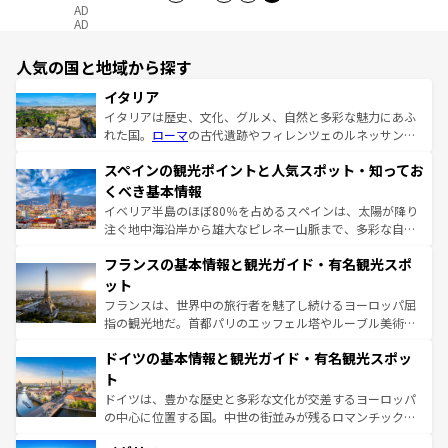
AD
AD
人気の国と地域から探す
イタリア
イタリアは歴史、文化、グルメ、自然と多彩な魅力にあふ
れた国。
ローマ
の古代遺跡やフィレンツェのルネッサンス
美術、ヴェネツィアの運河など、歴史あるスポットはもち
スペインの観光ポイントと人気スポット・知ってお
ろん、トスカーナの美しい田園風景やアマルフィ海岸の絶
景など、自然景観も見逃せない。観光の合間には、本場の
くべき基本情報
ピザやパスタなど、絶品のイタリア料理を堪能することも
イベリア半島のほぼ80％を占めるスペインは、太陽が降り
できる。朝目覚めてから夜眠るまで、すべての瞬間を楽し
注ぐ地中海沿岸から雄大なピレネー山脈まで、多彩な自然
ませてくれるイタリアで、忘れられない旅をしてみよう！
と文化が詰まったヨーロッパ屈指の旅行先だ。多様な地域
なお、新着のイタリア情報は
コンテンツ一覧
を参照してほ
フランスの基本情報と観光ガイド・有名観光スポ
文化が根付くこの国では、情熱的なフラメンコ、熱気あふ
しい。
れる闘牛、そして美味しいタパスが生活の一部となってい
ット
る。首都マドリードの洗練された雰囲気や、バルセロナの
フランスは、世界中の旅行者を魅了し続けるヨーロッパ屈
アートに溢れた街角から、地方では古代ローマ遺跡や中世
指の観光地だ。首都パリのエッフェル塔やルーブル美術館
の城塞都市、穏やかなビーチリゾートまで多彩な表情を見
といった象徴的なスポットから、田舎町の古風な美しさま
せる。地方によって風土や気候が異なるスペインはその個
ドイツの基本情報と観光ガイド・有名観光スポッ
で、幅広い魅力が詰まっている。華麗な宮殿、歴史的な大
性で訪れる人を魅了する。 なお、新着のスペイン情報は
コ
聖堂、美しいビーチ、そして豊かな自然が、訪れる者を心
ト
ンテンツ一覧
を参照してほしい。
から魅了する。また、フランスは美食の国としても知ら
ドイツは、豊かな歴史と多彩な文化が交差するヨーロッパ
れ、フランス料理はユネスコ無形文化遺産にも登録されて
の中心に位置する国。中世の街並みが残るロマンチック街
いる。シャンパンの発祥地であるランス、プロヴァンスの
道から、未来を先取りするようなモダンな都市まで多様な