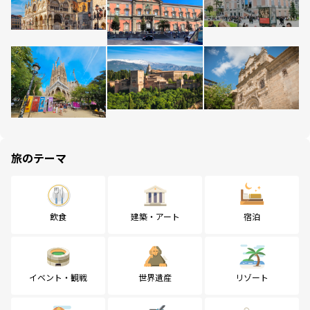
旅のテーマ
飲食
建築・アート
宿泊
イベント・観戦
世界遺産
リゾート