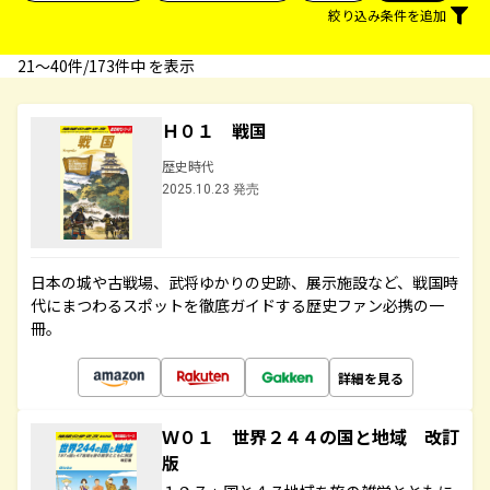
絞り込み条件を追加
21〜40件/173件中 を表示
Ｈ０１ 戦国
歴史時代
2025.10.23 発売
日本の城や古戦場、武将ゆかりの史跡、展示施設など、戦国時
代にまつわるスポットを徹底ガイドする歴史ファン必携の一
冊。
詳細を見る
Ｗ０１ 世界２４４の国と地域 改訂
版