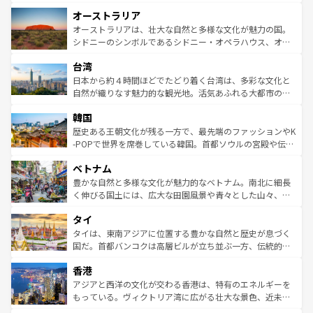
ストーン国立公園といった絶景が堪能できる。さらに、南
秘を感じたいなら、火山が生み出した壮大な景観を誇るハ
オーストラリア
部のニューオーリンズでは、音楽と美食が融合した独特の
ワイ島は見逃せない。また、定番の観光地といえばオアフ
文化が魅力。旅行者はアメリカの各地域で異なる魅力を楽
島だが、静かな自然を求めるならマウイ島やカウアイ島が
オーストラリアは、壮大な自然と多様な文化が魅力の国。
しみながら、その多様性と豊かな歴史を感じることができ
おすすめ。エメラルドグリーンに輝く海をはじめ、豊かな
シドニーのシンボルであるシドニー・オペラハウス、オー
るだろう。車でのロードトリップや列車の旅も、アメリカ
文化や歴史が息づいている。「アロハスピリット」と呼ば
ストラリア東海岸北部に広がる大サンゴ礁地帯グレートバ
ならではの贅沢な旅のスタイルだ。 なお、新着のアメリカ
台湾
れるおもてなしの心で訪れる人々を迎えてくれるハワイの
リアリーフや大陸中央部にそびえるウルル（エアーズロッ
情報は
コンテンツ一覧
を参照してほしい。
人々、おいしいローカルフードやハワイアンミュージッ
ク）、タスマニアの美しい原生林やケアンズの熱帯雨林な
日本から約４時間ほどでたどり着く台湾は、多彩な文化と
ク、伝統的なフラダンスなど、すべてがハワイの魅力を彩
ど、見どころがたくさん。また、カフェやワイン、オージ
自然が織りなす魅力的な観光地。活気あふれる大都市の台
っている。訪れるたびに新しい発見と感動が待っているハ
ービーフなどの食文化も豊かで、美味しいものであふれて
北やノスタルジックな町並みが人気な九份（ジォウフェ
ワイを、存分に味わってほしい。 なお、新着のハワイ情報
韓国
いる。アクティビティも充実しており、サーフィンやダイ
ン）、静ひつな山岳地帯である台湾東部など、都市の喧騒
は
コンテンツ一覧
を参照してほしい。
ビング、ハイキングなど、アウトドア好きにはたまらな
と山間の静けさが共存しており、訪れる人に新しい発見と
歴史ある王朝文化が残る一方で、最先端のファッションやK
い。オーストラリアの多彩な魅力を存分に味わいつくそ
驚きをもたらしてくれる。また、奥深い台湾の食文化も魅
-POPで世界を席巻している韓国。首都ソウルの宮殿や伝統
う。 なお、新着のオーストラリア情報は
コンテンツ一覧
を
力で、夜市などの屋台グルメから高級料理、ヘルシーで美
家屋が並ぶエリアでは韓国の歴史と文化に浸ることがで
参照してほしい。
ベトナム
容にもいいと評判のスイーツなど、バラエティ豊かな料理
き、地方に足を延ばせば四季折々の自然美を楽しむことが
が味わえる。 なお、新着の台湾情報は
コンテンツ一覧
を参
できる。そして、キムチや焼肉、絶品のストリートフード
豊かな自然と多様な文化が魅力的なベトナム。南北に細長
照してほしい。
まで、さまざまな韓国料理が待っている。夜には、韓国な
く伸びる国土には、広大な田園風景や青々とした山々、世
らではのナイトライフも堪能できる。あたたかいホスピタ
界遺産に登録された壮大な自然景観が点在し、都市部では
タイ
リティに包まれながら、韓国の多彩な魅力を心ゆくまで味
急速な発展と共に伝統が息づく。ハノイの古い町並みやホ
わってみてほしい。 なお、新着の韓国情報は
コンテンツ一
ーチミン市のフランス統治時代の建物も、独特の雰囲気を
タイは、東南アジアに位置する豊かな自然と歴史が息づく
覧
を参照してほしい。
醸し出している。また、バラエティの豊かさとおいしさで
国だ。首都バンコクは高層ビルが立ち並ぶ一方、伝統的な
世界中の食通を魅了してやまないベトナム料理も魅力のひ
寺院や市場がいたるところに点在し、古きよき文化と現代
香港
とつ。フォーやバインミー、ベトナムコーヒーなどは、ぜ
の活気が交差している。北部ではチェンマイなどの山岳地
ひ現地で味わいたい。どの地域を訪れてもあたたかい人々
帯で自然と触れ合い、南部ではプーケットやクラビの美し
アジアと西洋の文化が交わる香港は、特有のエネルギーを
が旅行者を迎えてくれるので、きっと忘れられない旅にな
いビーチでリゾート気分を楽しむことができる。タイ料理
もっている。ヴィクトリア湾に広がる壮大な景色、近未来
るはずだ。 なお、新着のベトナム情報は
コンテンツ一覧
を
は世界的に有名で、屋台から高級レストランまで味覚を刺
的なアートスポット、そして歴史と現代が融合した町並