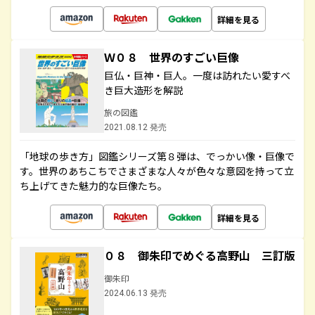
詳細を見る
Ｗ０８ 世界のすごい巨像
巨仏・巨神・巨人。一度は訪れたい愛すべ
き巨大造形を解説
旅の図鑑
2021.08.12 発売
「地球の歩き方」図鑑シリーズ第８弾は、でっかい像・巨像で
す。世界のあちこちでさまざまな人々が色々な意図を持って立
ち上げてきた魅力的な巨像たち。
詳細を見る
０８ 御朱印でめぐる高野山 三訂版
御朱印
2024.06.13 発売