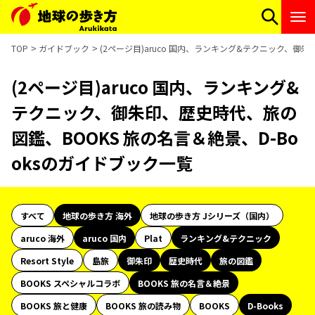
TOP
ガイドブック
(2ページ目)aruco 国内、ランキング&テクニック、御
(2ページ目)aruco 国内、ランキング&
テクニック、御朱印、歴史時代、旅の
図鑑、BOOKS 旅の名言＆絶景、D-Bo
oksのガイドブック一覧
すべて
地球の歩き方 海外
地球の歩き方 Jシリーズ（国内）
aruco 海外
aruco 国内
Plat
ランキング&テクニック
Resort Style
島旅
御朱印
歴史時代
旅の図鑑
BOOKS スペシャルコラボ
BOOKS 旅の名言＆絶景
BOOKS 旅と健康
BOOKS 旅の読み物
BOOKS
D-Books