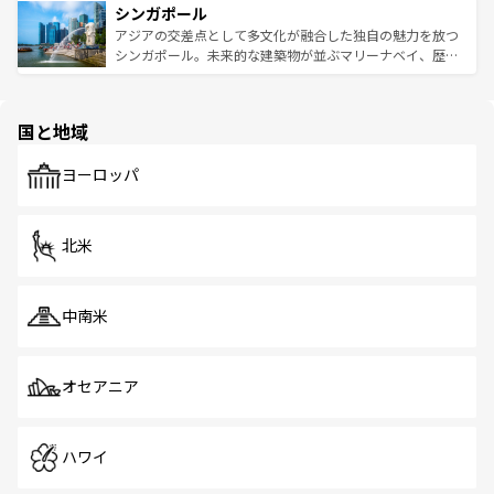
参照してほしい。
シンガポール
激する。気候は一年中温暖で、どの季節にも異なる楽しみ
み、どこを訪れても感動するはず。観光スポットが密集し
が待っている。親しみやすいタイの人々、仏教を中心とし
ており、効率よく見どころを回れるのも魅力。息をのむよ
アジアの交差点として多文化が融合した独自の魅力を放つ
た文化、そして多様な観光資源が、訪れる旅人を魅了し続
うな絶景から文化的な体験まで、香港を存分に楽しみ尽く
シンガポール。未来的な建築物が並ぶマリーナベイ、歴史
ける。 なお、新着のタイ情報は
コンテンツ一覧
を参照して
そう。 なお、新着の香港情報は
コンテンツ一覧
を参照して
と伝統を感じられるエスニックタウン、多数の緑豊かな公
ほしい。
ほしい。
園や自然保護区など、自然が調和した近代的な景観と文化
の多様性あふれるカラフルな町は、どこを歩いても新しい
国と地域
発見がある。さらに、治安のよさや充実した公共交通機関
も、旅行者にとっては魅力的なポイント。グルメも豊富
で、ホーカーズは地元の風情を楽しめる外せないスポット
ヨーロッパ
だ。訪れる人を飽きさせないシンガポールで、多様な魅力
を体感しよう。 なお、新着のシンガポール情報は
コンテン
ツ一覧
を参照してほしい。
北米
中南米
オセアニア
ハワイ