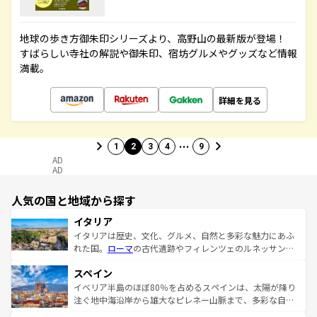
地球の歩き方御朱印シリーズより、高野山の最新版が登場！
すばらしい寺社の解説や御朱印、宿坊グルメやグッズなど情報
満載。
詳細を見る
…
1
2
3
4
9
AD
AD
人気の国と地域から探す
イタリア
イタリアは歴史、文化、グルメ、自然と多彩な魅力にあふ
れた国。
ローマ
の古代遺跡やフィレンツェのルネッサンス
美術、ヴェネツィアの運河など、歴史あるスポットはもち
スペイン
ろん、トスカーナの美しい田園風景やアマルフィ海岸の絶
景など、自然景観も見逃せない。観光の合間には、本場の
イベリア半島のほぼ80％を占めるスペインは、太陽が降り
ピザやパスタなど、絶品のイタリア料理を堪能することも
注ぐ地中海沿岸から雄大なピレネー山脈まで、多彩な自然
できる。朝目覚めてから夜眠るまで、すべての瞬間を楽し
と文化が詰まったヨーロッパ屈指の旅行先だ。多様な地域