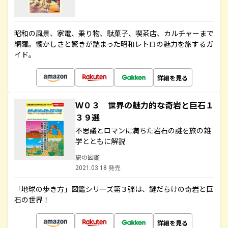
昭和の風景、家電、乗り物、駄菓子、喫茶店、カルチャーまで
網羅。懐かしさと驚きが詰まった昭和レトロの魅力を旅するガ
イド。
詳細を見る
Ｗ０３ 世界の魅力的な奇岩と巨石１
３９選
不思議とロマンに満ちた岩石の謎を旅の雑
学とともに解説
旅の図鑑
2021.03.18 発売
「地球の歩き方」図鑑シリーズ第３弾は、謎だらけの奇岩と巨
石の世界！
詳細を見る