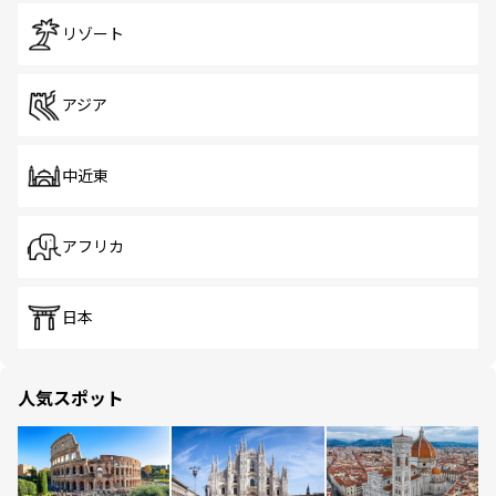
リゾート
アジア
中近東
アフリカ
日本
人気スポット