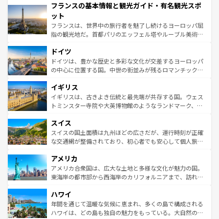
フランスの基本情報と観光ガイド・有名観光スポ
ませてくれるイタリアで、忘れられない旅をしてみよう！
文化が根付くこの国では、情熱的なフラメンコ、熱気あふ
なお、新着のイタリア情報は
コンテンツ一覧
を参照してほ
れる闘牛、そして美味しいタパスが生活の一部となってい
ット
しい。
る。首都マドリードの洗練された雰囲気や、バルセロナの
フランスは、世界中の旅行者を魅了し続けるヨーロッパ屈
アートに溢れた街角から、地方では古代ローマ遺跡や中世
指の観光地だ。首都パリのエッフェル塔やルーブル美術館
の城塞都市、穏やかなビーチリゾートまで多彩な表情を見
といった象徴的なスポットから、田舎町の古風な美しさま
せる。地方によって風土や気候が異なるスペインはその個
ドイツ
で、幅広い魅力が詰まっている。華麗な宮殿、歴史的な大
性で訪れる人を魅了する。 なお、新着のスペイン情報は
コ
聖堂、美しいビーチ、そして豊かな自然が、訪れる者を心
ドイツは、豊かな歴史と多彩な文化が交差するヨーロッパ
ンテンツ一覧
を参照してほしい。
から魅了する。また、フランスは美食の国としても知ら
の中心に位置する国。中世の街並みが残るロマンチック街
れ、フランス料理はユネスコ無形文化遺産にも登録されて
道から、未来を先取りするようなモダンな都市まで多様な
イギリス
いる。シャンパンの発祥地であるランス、プロヴァンスの
顔を持つこの国は、どこを歩いても飽きることがない。ベ
香り高いラベンダー畑など、多彩な楽しみ方が可能だ。さ
ルリンの文化的活気、バイエルン州のアルプスの絶景、そ
イギリスは、古きよき伝統と最先端が共存する国。ウェス
らに、パリ以外の地域にも魅力が溢れており、どの街角に
してライン川沿いのワイン畑といった風景は必見。ビール
トミンスター寺院や大英博物館のようなランドマーク、歴
も豊かな歴史と文化が息づいている。パリ以外の個性あふ
とソーセージを味わいながら地元の人と過ごす楽しい時間
史ある大学都市、美しい丘陵地帯や牧歌的な風景など、エ
れる地方に足を運ぶとそれぞれで全く異なる文化を体験で
スイス
は、お酒好きな人にはぜひ体験してほしい。 なお、新着の
リアごとに異なる魅力がある。また、優雅なアフタヌーン
きるだろう。 なお、新着のフランス情報は
コンテンツ一覧
ドイツ情報は
コンテンツ一覧
を参照してほしい。
ティー、ビール好きにはたまらない英国パブ、サッカー観
スイスの国土面積は九州ほどの広さだが、運行時刻が正確
を参照してほしい。
戦など、本場だからこそできる体験も豊富。イギリスを旅
な交通網が整備されており、初心者でも安心して個人旅行
して楽しみつくそう。 なお、新着のイギリス情報は
コンテ
を楽しめる。日本同様に時刻表どおりの旅が可能だ。中世
アメリカ
ンツ一覧
を参照してほしい。
の建物がそのまま残る町や、スイスならではのユニークな
博物館もあり、アルプス観光だけでなく町歩きも満喫する
アメリカ合衆国は、広大な土地と多様な文化が魅力の国。
ことができる。国民の所得が高いため物価も高いが、旅行
東海岸の都市部から西海岸のカリフォルニアまで、訪れる
者向けの交通パス提供のサービスもあり、うまく活用すれ
場所ごとに異なる風景と体験が待っている。ニューヨーク
ハワイ
ば市内交通費無料で観光を楽しむこともできる。 なお、新
のような巨大都市は、観光、ショッピング、エンターテイ
着のスイス情報は
コンテンツ一覧
を参照してほしい。
ンメントが詰まった刺激的なスポットだ。一方、アメリカ
年間を通じて温暖な気候に恵まれ、多くの島で構成される
西部には大自然が広がり、グランドキャニオンやイエロー
ハワイは、どの島も独自の魅力をもっている。大自然の神