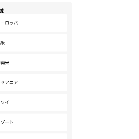
域
ヨーロッパ
北米
中南米
オセアニア
ハワイ
リゾート