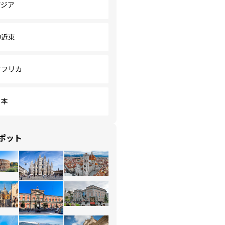
アジア
中近東
アフリカ
日本
ポット