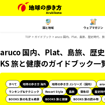
国と地域
ウェブマガジン
TOP
ガイドブック
aruco 国内、Plat、島旅、歴史時代
aruco 国内、Plat、島旅、
KS 旅と健康のガイドブック一
すべて
地球の歩き方 海外
地球の歩き方 Jシリーズ（国内）
aru
ランキング&テクニック
Resort Style
島旅
御朱印
歴史時
BOOKS 旅の名言＆絶景
BOOKS 旅と健康
BOOKS 旅の読み物