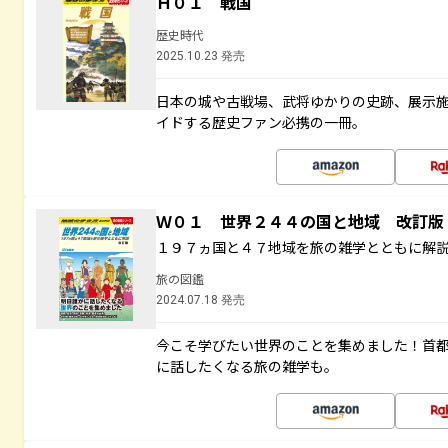
Ｈ０１ 戦国
歴史時代
2025.10.23 発売
日本の城や古戦場、武将ゆかりの史跡、展示
イドする歴史ファン必携の一冊。
Ｗ０１ 世界２４４の国と地域 改訂版
１９７ヵ国と４７地域を旅の雑学とともに解
旅の図鑑
2024.07.18 発売
今こそ学びたい世界のことを集めました！首
に話したくなる旅の雑学も。