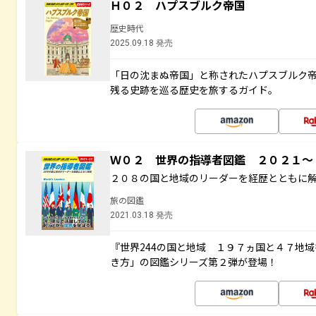
Ｈ０２ ハプスブルク帝国
歴史時代
2025.09.18 発売
「日の沈まぬ帝国」と称されたハプスブルク
残る史跡を巡る歴史を旅するガイド。
Ｗ０２ 世界の指導者図鑑 ２０２１
２０８の国と地域のリーダーを経歴とともに
旅の図鑑
2021.03.18 発売
『世界244の国と地域 １９７ヵ国と４７地
き方」の図鑑シリーズ第２弾が登場！