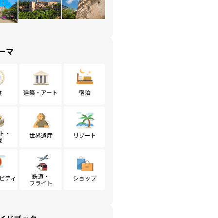
ーマ
食
建築・アート
宿泊
ト・
世界遺産
リゾート
戦
鉄道・
ビティ
ショップ
フライト