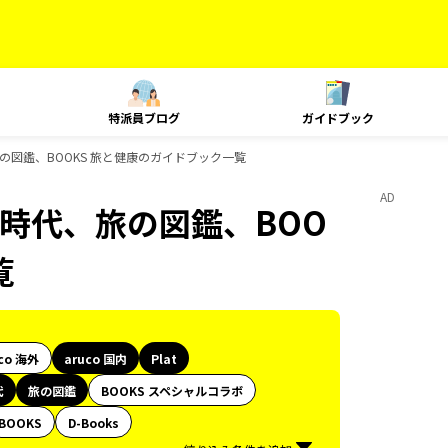
特派員ブログ
ガイドブック
、旅の図鑑、BOOKS 旅と健康のガイドブック一覧
AD
歴史時代、旅の図鑑、BOO
覧
co 海外
aruco 国内
Plat
代
旅の図鑑
BOOKS スペシャルコラボ
BOOKS
D-Books