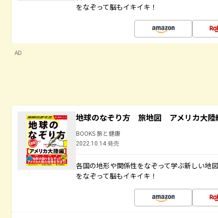
をなぞって脳もイキイキ！
AD
地球のなぞり方 旅地図 アメリカ大陸
BOOKS 旅と健康
2022.10.14 発売
各国の地形や関係性をなぞって学ぶ新しい地
をなぞって脳もイキイキ！