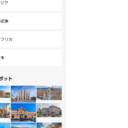
アジア
中近東
アフリカ
日本
ポット