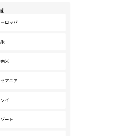
域
ヨーロッパ
北米
中南米
オセアニア
ハワイ
リゾート