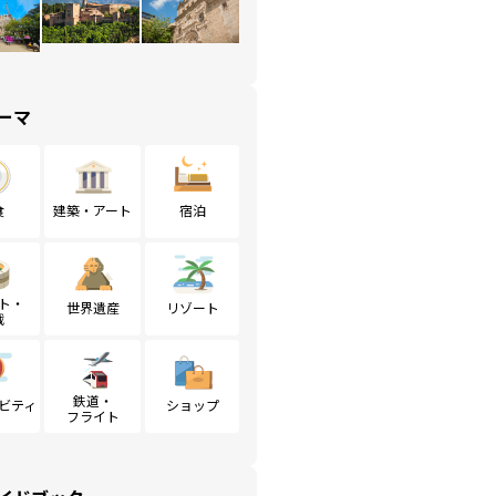
ーマ
食
建築・アート
宿泊
ト・
世界遺産
リゾート
戦
鉄道・
ビティ
ショップ
フライト