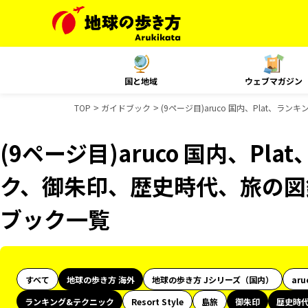
国と地域
ウェブマガジン
TOP
ガイドブック
(9ページ目)aruco 国内、Plat、
(9ページ目)aruco 国内、Pl
ク、御朱印、歴史時代、旅の図鑑
ブック一覧
すべて
地球の歩き方 海外
地球の歩き方 Jシリーズ（国内）
aru
ランキング&テクニック
Resort Style
島旅
御朱印
歴史時