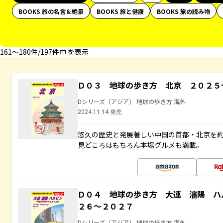
BOOKS 旅の名言＆絶景
BOOKS 旅と健康
BOOKS 旅の読み物
161〜180件/197件中 を表示
Ｄ０３ 地球の歩き方 北京 ２０２５
Dシリーズ（アジア） 地球の歩き方 海外
2024.11.14 発売
悠久の歴史と発展著しい中国の首都・北京を
見どころはもちろん本場グルメも満載。
Ｄ０４ 地球の歩き方 大連 瀋陽 ハ
２６～２０２７
Dシリーズ（アジア） 地球の歩き方 海外