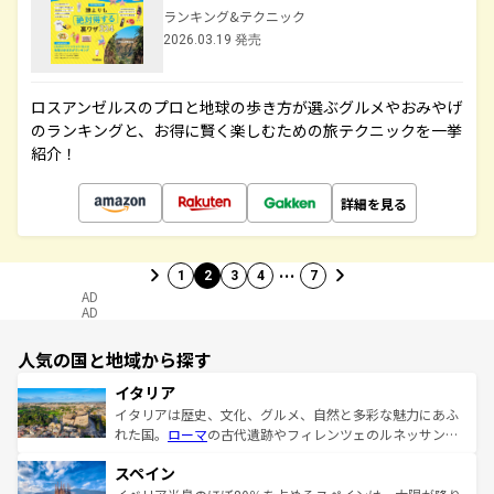
ランキング&テクニック
2026.03.19 発売
ロスアンゼルスのプロと地球の歩き方が選ぶグルメやおみやげ
のランキングと、お得に賢く楽しむための旅テクニックを一挙
紹介！
詳細を見る
…
1
2
3
4
7
AD
AD
人気の国と地域から探す
イタリア
イタリアは歴史、文化、グルメ、自然と多彩な魅力にあふ
れた国。
ローマ
の古代遺跡やフィレンツェのルネッサンス
美術、ヴェネツィアの運河など、歴史あるスポットはもち
スペイン
ろん、トスカーナの美しい田園風景やアマルフィ海岸の絶
景など、自然景観も見逃せない。観光の合間には、本場の