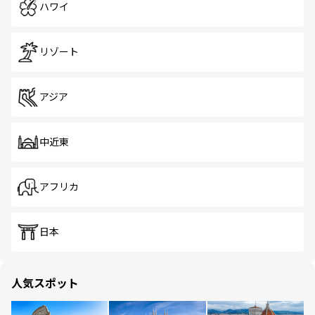
ハワイ
リゾート
アジア
中近東
アフリカ
日本
人気スポット