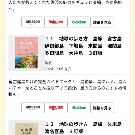
人たちが教えてくれた佐渡の魅力をギュッと凝縮。さあ島旅
へ。
詳細を見る
１１ 地球の歩き方 島旅 宮古島
伊良部島 下地島 来間島 池間島
多良間島 大神島 ３訂版
島旅
2024.12.05 発売
宮古諸島だけの完全ガイドブック！ 島絶景、島グルメ、島カ
ルチャーをとことん掘り下げて紹介。島の方からのおすすめ情
報も。
詳細を見る
１２ 地球の歩き方 島旅 久米島
渡名喜島 ３訂版