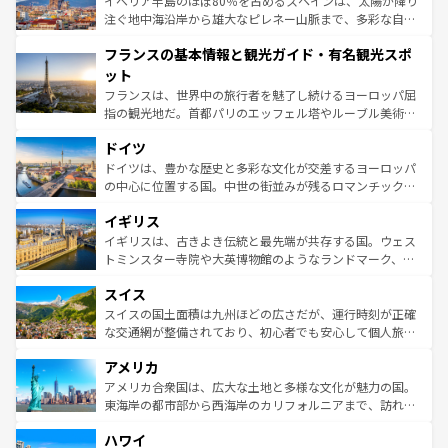
イベリア半島のほぼ80％を占めるスペインは、太陽が降り
ピザやパスタなど、絶品のイタリア料理を堪能することも
注ぐ地中海沿岸から雄大なピレネー山脈まで、多彩な自然
できる。朝目覚めてから夜眠るまで、すべての瞬間を楽し
と文化が詰まったヨーロッパ屈指の旅行先だ。多様な地域
フランスの基本情報と観光ガイド・有名観光スポ
ませてくれるイタリアで、忘れられない旅をしてみよう！
文化が根付くこの国では、情熱的なフラメンコ、熱気あふ
なお、新着のイタリア情報は
コンテンツ一覧
を参照してほ
れる闘牛、そして美味しいタパスが生活の一部となってい
ット
しい。
る。首都マドリードの洗練された雰囲気や、バルセロナの
フランスは、世界中の旅行者を魅了し続けるヨーロッパ屈
アートに溢れた街角から、地方では古代ローマ遺跡や中世
指の観光地だ。首都パリのエッフェル塔やルーブル美術館
の城塞都市、穏やかなビーチリゾートまで多彩な表情を見
といった象徴的なスポットから、田舎町の古風な美しさま
せる。地方によって風土や気候が異なるスペインはその個
ドイツ
で、幅広い魅力が詰まっている。華麗な宮殿、歴史的な大
性で訪れる人を魅了する。 なお、新着のスペイン情報は
コ
聖堂、美しいビーチ、そして豊かな自然が、訪れる者を心
ドイツは、豊かな歴史と多彩な文化が交差するヨーロッパ
ンテンツ一覧
を参照してほしい。
から魅了する。また、フランスは美食の国としても知ら
の中心に位置する国。中世の街並みが残るロマンチック街
れ、フランス料理はユネスコ無形文化遺産にも登録されて
道から、未来を先取りするようなモダンな都市まで多様な
イギリス
いる。シャンパンの発祥地であるランス、プロヴァンスの
顔を持つこの国は、どこを歩いても飽きることがない。ベ
香り高いラベンダー畑など、多彩な楽しみ方が可能だ。さ
ルリンの文化的活気、バイエルン州のアルプスの絶景、そ
イギリスは、古きよき伝統と最先端が共存する国。ウェス
らに、パリ以外の地域にも魅力が溢れており、どの街角に
してライン川沿いのワイン畑といった風景は必見。ビール
トミンスター寺院や大英博物館のようなランドマーク、歴
も豊かな歴史と文化が息づいている。パリ以外の個性あふ
とソーセージを味わいながら地元の人と過ごす楽しい時間
史ある大学都市、美しい丘陵地帯や牧歌的な風景など、エ
れる地方に足を運ぶとそれぞれで全く異なる文化を体験で
スイス
は、お酒好きな人にはぜひ体験してほしい。 なお、新着の
リアごとに異なる魅力がある。また、優雅なアフタヌーン
きるだろう。 なお、新着のフランス情報は
コンテンツ一覧
ドイツ情報は
コンテンツ一覧
を参照してほしい。
ティー、ビール好きにはたまらない英国パブ、サッカー観
スイスの国土面積は九州ほどの広さだが、運行時刻が正確
を参照してほしい。
戦など、本場だからこそできる体験も豊富。イギリスを旅
な交通網が整備されており、初心者でも安心して個人旅行
して楽しみつくそう。 なお、新着のイギリス情報は
コンテ
を楽しめる。日本同様に時刻表どおりの旅が可能だ。中世
アメリカ
ンツ一覧
を参照してほしい。
の建物がそのまま残る町や、スイスならではのユニークな
博物館もあり、アルプス観光だけでなく町歩きも満喫する
アメリカ合衆国は、広大な土地と多様な文化が魅力の国。
ことができる。国民の所得が高いため物価も高いが、旅行
東海岸の都市部から西海岸のカリフォルニアまで、訪れる
者向けの交通パス提供のサービスもあり、うまく活用すれ
場所ごとに異なる風景と体験が待っている。ニューヨーク
ハワイ
ば市内交通費無料で観光を楽しむこともできる。 なお、新
のような巨大都市は、観光、ショッピング、エンターテイ