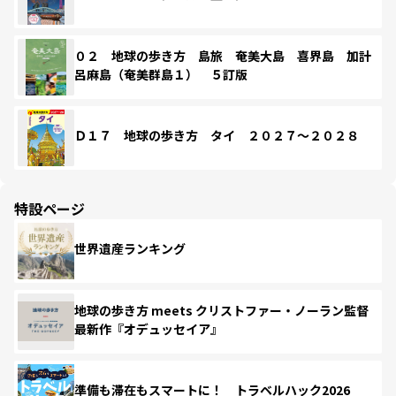
０２ 地球の歩き方 島旅 奄美大島 喜界島 加計
呂麻島（奄美群島１） ５訂版
Ｄ１７ 地球の歩き方 タイ ２０２７～２０２８
特設ページ
世界遺産ランキング
地球の歩き方 meets クリストファー・ノーラン監督
最新作『オデュッセイア』
準備も滞在もスマートに！ トラベルハック2026