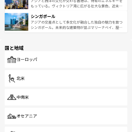
帯で自然と触れ合い、南部ではプーケットやクラビの美し
アジアと西洋の文化が交わる香港は、特有のエネルギーを
が旅行者を迎えてくれるので、きっと忘れられない旅にな
いビーチでリゾート気分を楽しむことができる。タイ料理
もっている。ヴィクトリア湾に広がる壮大な景色、近未来
るはずだ。 なお、新着のベトナム情報は
コンテンツ一覧
を
は世界的に有名で、屋台から高級レストランまで味覚を刺
的なアートスポット、そして歴史と現代が融合した町並
参照してほしい。
シンガポール
激する。気候は一年中温暖で、どの季節にも異なる楽しみ
み、どこを訪れても感動するはず。観光スポットが密集し
が待っている。親しみやすいタイの人々、仏教を中心とし
ており、効率よく見どころを回れるのも魅力。息をのむよ
アジアの交差点として多文化が融合した独自の魅力を放つ
た文化、そして多様な観光資源が、訪れる旅人を魅了し続
うな絶景から文化的な体験まで、香港を存分に楽しみ尽く
シンガポール。未来的な建築物が並ぶマリーナベイ、歴史
ける。 なお、新着のタイ情報は
コンテンツ一覧
を参照して
そう。 なお、新着の香港情報は
コンテンツ一覧
を参照して
と伝統を感じられるエスニックタウン、多数の緑豊かな公
ほしい。
ほしい。
園や自然保護区など、自然が調和した近代的な景観と文化
の多様性あふれるカラフルな町は、どこを歩いても新しい
国と地域
発見がある。さらに、治安のよさや充実した公共交通機関
も、旅行者にとっては魅力的なポイント。グルメも豊富
で、ホーカーズは地元の風情を楽しめる外せないスポット
ヨーロッパ
だ。訪れる人を飽きさせないシンガポールで、多様な魅力
を体感しよう。 なお、新着のシンガポール情報は
コンテン
ツ一覧
を参照してほしい。
北米
中南米
オセアニア