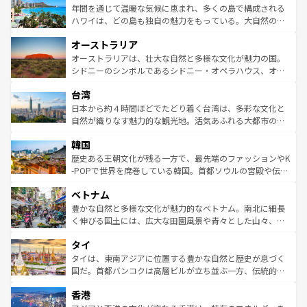
着のスイス情報は
コンテンツ一覧
を参照してほしい。
ンメントが詰まった刺激的なスポットだ。一方、アメリカ
年間を通じて温暖な気候に恵まれ、多くの島で構成される
西部には大自然が広がり、グランドキャニオンやイエロー
ハワイは、どの島も独自の魅力をもっている。大自然の神
ストーン国立公園といった絶景が堪能できる。さらに、南
秘を感じたいなら、火山が生み出した壮大な景観を誇るハ
オーストラリア
部のニューオーリンズでは、音楽と美食が融合した独特の
ワイ島は見逃せない。また、定番の観光地といえばオアフ
文化が魅力。旅行者はアメリカの各地域で異なる魅力を楽
島だが、静かな自然を求めるならマウイ島やカウアイ島が
オーストラリアは、壮大な自然と多様な文化が魅力の国。
しみながら、その多様性と豊かな歴史を感じることができ
おすすめ。エメラルドグリーンに輝く海をはじめ、豊かな
シドニーのシンボルであるシドニー・オペラハウス、オー
るだろう。車でのロードトリップや列車の旅も、アメリカ
文化や歴史が息づいている。「アロハスピリット」と呼ば
ストラリア東海岸北部に広がる大サンゴ礁地帯グレートバ
ならではの贅沢な旅のスタイルだ。 なお、新着のアメリカ
台湾
れるおもてなしの心で訪れる人々を迎えてくれるハワイの
リアリーフや大陸中央部にそびえるウルル（エアーズロッ
情報は
コンテンツ一覧
を参照してほしい。
人々、おいしいローカルフードやハワイアンミュージッ
ク）、タスマニアの美しい原生林やケアンズの熱帯雨林な
日本から約４時間ほどでたどり着く台湾は、多彩な文化と
ク、伝統的なフラダンスなど、すべてがハワイの魅力を彩
ど、見どころがたくさん。また、カフェやワイン、オージ
自然が織りなす魅力的な観光地。活気あふれる大都市の台
っている。訪れるたびに新しい発見と感動が待っているハ
ービーフなどの食文化も豊かで、美味しいものであふれて
北やノスタルジックな町並みが人気な九份（ジォウフェ
ワイを、存分に味わってほしい。 なお、新着のハワイ情報
韓国
いる。アクティビティも充実しており、サーフィンやダイ
ン）、静ひつな山岳地帯である台湾東部など、都市の喧騒
は
コンテンツ一覧
を参照してほしい。
ビング、ハイキングなど、アウトドア好きにはたまらな
と山間の静けさが共存しており、訪れる人に新しい発見と
歴史ある王朝文化が残る一方で、最先端のファッションやK
い。オーストラリアの多彩な魅力を存分に味わいつくそ
驚きをもたらしてくれる。また、奥深い台湾の食文化も魅
-POPで世界を席巻している韓国。首都ソウルの宮殿や伝統
う。 なお、新着のオーストラリア情報は
コンテンツ一覧
を
力で、夜市などの屋台グルメから高級料理、ヘルシーで美
家屋が並ぶエリアでは韓国の歴史と文化に浸ることがで
参照してほしい。
ベトナム
容にもいいと評判のスイーツなど、バラエティ豊かな料理
き、地方に足を延ばせば四季折々の自然美を楽しむことが
が味わえる。 なお、新着の台湾情報は
コンテンツ一覧
を参
できる。そして、キムチや焼肉、絶品のストリートフード
豊かな自然と多様な文化が魅力的なベトナム。南北に細長
照してほしい。
まで、さまざまな韓国料理が待っている。夜には、韓国な
く伸びる国土には、広大な田園風景や青々とした山々、世
らではのナイトライフも堪能できる。あたたかいホスピタ
界遺産に登録された壮大な自然景観が点在し、都市部では
タイ
リティに包まれながら、韓国の多彩な魅力を心ゆくまで味
急速な発展と共に伝統が息づく。ハノイの古い町並みやホ
わってみてほしい。 なお、新着の韓国情報は
コンテンツ一
ーチミン市のフランス統治時代の建物も、独特の雰囲気を
タイは、東南アジアに位置する豊かな自然と歴史が息づく
覧
を参照してほしい。
醸し出している。また、バラエティの豊かさとおいしさで
国だ。首都バンコクは高層ビルが立ち並ぶ一方、伝統的な
世界中の食通を魅了してやまないベトナム料理も魅力のひ
寺院や市場がいたるところに点在し、古きよき文化と現代
香港
とつ。フォーやバインミー、ベトナムコーヒーなどは、ぜ
の活気が交差している。北部ではチェンマイなどの山岳地
ひ現地で味わいたい。どの地域を訪れてもあたたかい人々