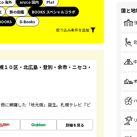
co 海外
aruco 国内
Plat
国と地
代
旅の図鑑
BOOKS スペシャルコラボ
BOOKS
D-Books
絞り込み条件を追加
幌１０区・北広島・登別・余市・ニセコ・
１冊に網羅した「地元版」誕生。札幌テレビ『ど
詳細を見る