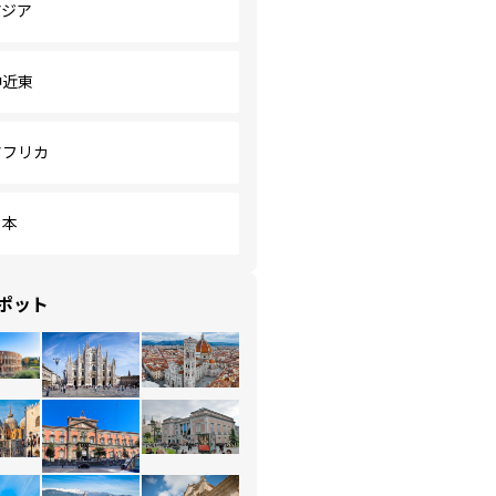
アジア
中近東
アフリカ
日本
ポット