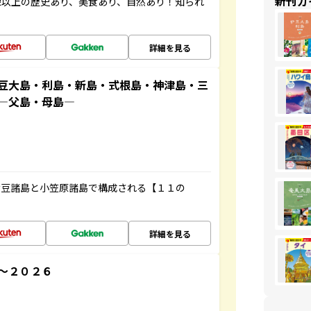
新刊ガ
像以上の歴史あり、美食あり、自然あり！知られ
詳細を見る
豆大島・利島・新島・式根島・神津島・三
原―父島・母島―
伊豆諸島と小笠原諸島で構成される【１１の
詳細を見る
～２０２６