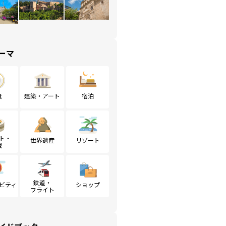
ーマ
食
建築・アート
宿泊
ト・
世界遺産
リゾート
戦
鉄道・
ビティ
ショップ
フライト