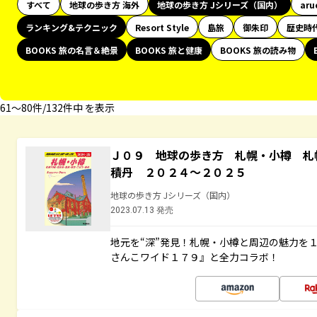
すべて
地球の歩き方 海外
地球の歩き方 Jシリーズ（国内）
aru
ランキング&テクニック
Resort Style
島旅
御朱印
歴史時
BOOKS 旅の名言＆絶景
BOOKS 旅と健康
BOOKS 旅の読み物
61〜80件/132件中 を表示
Ｊ０９ 地球の歩き方 札幌・小樽 札
積丹 ２０２４～２０２５
地球の歩き方 Jシリーズ（国内）
2023.07.13 発売
地元を“深”発見！札幌・小樽と周辺の魅力を
さんこワイド１７９』と全力コラボ！