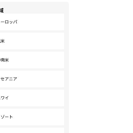
域
ヨーロッパ
北米
中南米
オセアニア
ハワイ
リゾート