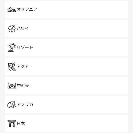
オセアニア
ハワイ
リゾート
アジア
中近東
アフリカ
日本