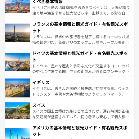
景など、自然景観も見逃せない。観光の合間には、本場の
くべき基本情報
ピザやパスタなど、絶品のイタリア料理を堪能することも
イベリア半島のほぼ80％を占めるスペインは、太陽が降り
できる。朝目覚めてから夜眠るまで、すべての瞬間を楽し
注ぐ地中海沿岸から雄大なピレネー山脈まで、多彩な自然
ませてくれるイタリアで、忘れられない旅をしてみよう！
と文化が詰まったヨーロッパ屈指の旅行先だ。多様な地域
なお、新着のイタリア情報は
コンテンツ一覧
を参照してほ
フランスの基本情報と観光ガイド・有名観光スポ
文化が根付くこの国では、情熱的なフラメンコ、熱気あふ
しい。
れる闘牛、そして美味しいタパスが生活の一部となってい
ット
る。首都マドリードの洗練された雰囲気や、バルセロナの
フランスは、世界中の旅行者を魅了し続けるヨーロッパ屈
アートに溢れた街角から、地方では古代ローマ遺跡や中世
指の観光地だ。首都パリのエッフェル塔やルーブル美術館
の城塞都市、穏やかなビーチリゾートまで多彩な表情を見
といった象徴的なスポットから、田舎町の古風な美しさま
せる。地方によって風土や気候が異なるスペインはその個
ドイツの基本情報と観光ガイド・有名観光スポッ
で、幅広い魅力が詰まっている。華麗な宮殿、歴史的な大
性で訪れる人を魅了する。 なお、新着のスペイン情報は
コ
聖堂、美しいビーチ、そして豊かな自然が、訪れる者を心
ト
ンテンツ一覧
を参照してほしい。
から魅了する。また、フランスは美食の国としても知ら
ドイツは、豊かな歴史と多彩な文化が交差するヨーロッパ
れ、フランス料理はユネスコ無形文化遺産にも登録されて
の中心に位置する国。中世の街並みが残るロマンチック街
いる。シャンパンの発祥地であるランス、プロヴァンスの
道から、未来を先取りするようなモダンな都市まで多様な
香り高いラベンダー畑など、多彩な楽しみ方が可能だ。さ
イギリス
顔を持つこの国は、どこを歩いても飽きることがない。ベ
らに、パリ以外の地域にも魅力が溢れており、どの街角に
ルリンの文化的活気、バイエルン州のアルプスの絶景、そ
イギリスは、古きよき伝統と最先端が共存する国。ウェス
も豊かな歴史と文化が息づいている。パリ以外の個性あふ
してライン川沿いのワイン畑といった風景は必見。ビール
トミンスター寺院や大英博物館のようなランドマーク、歴
れる地方に足を運ぶとそれぞれで全く異なる文化を体験で
とソーセージを味わいながら地元の人と過ごす楽しい時間
史ある大学都市、美しい丘陵地帯や牧歌的な風景など、エ
きるだろう。 なお、新着のフランス情報は
コンテンツ一覧
スイス
は、お酒好きな人にはぜひ体験してほしい。 なお、新着の
リアごとに異なる魅力がある。また、優雅なアフタヌーン
を参照してほしい。
ドイツ情報は
コンテンツ一覧
を参照してほしい。
ティー、ビール好きにはたまらない英国パブ、サッカー観
スイスの国土面積は九州ほどの広さだが、運行時刻が正確
戦など、本場だからこそできる体験も豊富。イギリスを旅
な交通網が整備されており、初心者でも安心して個人旅行
して楽しみつくそう。 なお、新着のイギリス情報は
コンテ
を楽しめる。日本同様に時刻表どおりの旅が可能だ。中世
アメリカの基本情報と観光ガイド・有名観光スポ
ンツ一覧
を参照してほしい。
の建物がそのまま残る町や、スイスならではのユニークな
博物館もあり、アルプス観光だけでなく町歩きも満喫する
ット
ことができる。国民の所得が高いため物価も高いが、旅行