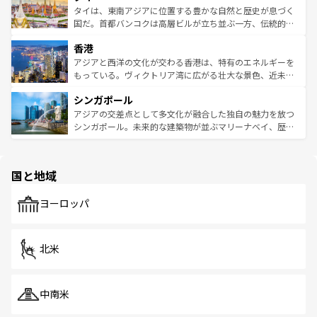
わってみてほしい。 なお、新着の韓国情報は
コンテンツ一
ーチミン市のフランス統治時代の建物も、独特の雰囲気を
タイは、東南アジアに位置する豊かな自然と歴史が息づく
覧
を参照してほしい。
醸し出している。また、バラエティの豊かさとおいしさで
国だ。首都バンコクは高層ビルが立ち並ぶ一方、伝統的な
世界中の食通を魅了してやまないベトナム料理も魅力のひ
寺院や市場がいたるところに点在し、古きよき文化と現代
香港
とつ。フォーやバインミー、ベトナムコーヒーなどは、ぜ
の活気が交差している。北部ではチェンマイなどの山岳地
ひ現地で味わいたい。どの地域を訪れてもあたたかい人々
帯で自然と触れ合い、南部ではプーケットやクラビの美し
アジアと西洋の文化が交わる香港は、特有のエネルギーを
が旅行者を迎えてくれるので、きっと忘れられない旅にな
いビーチでリゾート気分を楽しむことができる。タイ料理
もっている。ヴィクトリア湾に広がる壮大な景色、近未来
るはずだ。 なお、新着のベトナム情報は
コンテンツ一覧
を
は世界的に有名で、屋台から高級レストランまで味覚を刺
的なアートスポット、そして歴史と現代が融合した町並
参照してほしい。
シンガポール
激する。気候は一年中温暖で、どの季節にも異なる楽しみ
み、どこを訪れても感動するはず。観光スポットが密集し
が待っている。親しみやすいタイの人々、仏教を中心とし
ており、効率よく見どころを回れるのも魅力。息をのむよ
アジアの交差点として多文化が融合した独自の魅力を放つ
た文化、そして多様な観光資源が、訪れる旅人を魅了し続
うな絶景から文化的な体験まで、香港を存分に楽しみ尽く
シンガポール。未来的な建築物が並ぶマリーナベイ、歴史
ける。 なお、新着のタイ情報は
コンテンツ一覧
を参照して
そう。 なお、新着の香港情報は
コンテンツ一覧
を参照して
と伝統を感じられるエスニックタウン、多数の緑豊かな公
ほしい。
ほしい。
園や自然保護区など、自然が調和した近代的な景観と文化
の多様性あふれるカラフルな町は、どこを歩いても新しい
国と地域
発見がある。さらに、治安のよさや充実した公共交通機関
も、旅行者にとっては魅力的なポイント。グルメも豊富
で、ホーカーズは地元の風情を楽しめる外せないスポット
ヨーロッパ
だ。訪れる人を飽きさせないシンガポールで、多様な魅力
を体感しよう。 なお、新着のシンガポール情報は
コンテン
ツ一覧
を参照してほしい。
北米
中南米