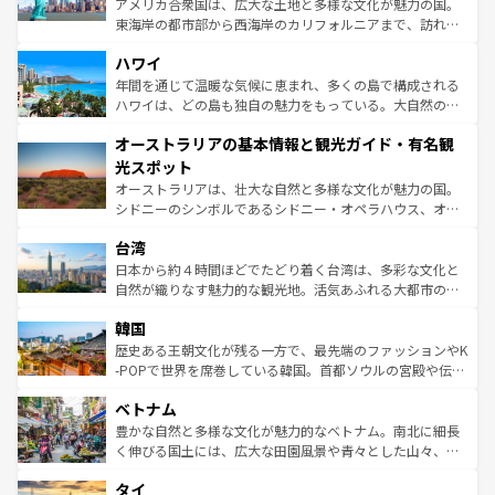
アメリカ合衆国は、広大な土地と多様な文化が魅力の国。
者向けの交通パス提供のサービスもあり、うまく活用すれ
東海岸の都市部から西海岸のカリフォルニアまで、訪れる
ば市内交通費無料で観光を楽しむこともできる。 なお、新
場所ごとに異なる風景と体験が待っている。ニューヨーク
着のスイス情報は
コンテンツ一覧
を参照してほしい。
ハワイ
のような巨大都市は、観光、ショッピング、エンターテイ
ンメントが詰まった刺激的なスポットだ。一方、アメリカ
年間を通じて温暖な気候に恵まれ、多くの島で構成される
西部には大自然が広がり、グランドキャニオンやイエロー
ハワイは、どの島も独自の魅力をもっている。大自然の神
ストーン国立公園といった絶景が堪能できる。さらに、南
秘を感じたいなら、火山が生み出した壮大な景観を誇るハ
オーストラリアの基本情報と観光ガイド・有名観
部のニューオーリンズでは、音楽と美食が融合した独特の
ワイ島は見逃せない。また、定番の観光地といえばオアフ
文化が魅力。旅行者はアメリカの各地域で異なる魅力を楽
島だが、静かな自然を求めるならマウイ島やカウアイ島が
光スポット
しみながら、その多様性と豊かな歴史を感じることができ
おすすめ。エメラルドグリーンに輝く海をはじめ、豊かな
オーストラリアは、壮大な自然と多様な文化が魅力の国。
るだろう。車でのロードトリップや列車の旅も、アメリカ
文化や歴史が息づいている。「アロハスピリット」と呼ば
シドニーのシンボルであるシドニー・オペラハウス、オー
ならではの贅沢な旅のスタイルだ。 なお、新着のアメリカ
れるおもてなしの心で訪れる人々を迎えてくれるハワイの
ストラリア東海岸北部に広がる大サンゴ礁地帯グレートバ
情報は
コンテンツ一覧
を参照してほしい。
人々、おいしいローカルフードやハワイアンミュージッ
台湾
リアリーフや大陸中央部にそびえるウルル（エアーズロッ
ク、伝統的なフラダンスなど、すべてがハワイの魅力を彩
ク）、タスマニアの美しい原生林やケアンズの熱帯雨林な
日本から約４時間ほどでたどり着く台湾は、多彩な文化と
っている。訪れるたびに新しい発見と感動が待っているハ
ど、見どころがたくさん。また、カフェやワイン、オージ
自然が織りなす魅力的な観光地。活気あふれる大都市の台
ワイを、存分に味わってほしい。 なお、新着のハワイ情報
ービーフなどの食文化も豊かで、美味しいものであふれて
北やノスタルジックな町並みが人気な九份（ジォウフェ
は
コンテンツ一覧
を参照してほしい。
韓国
いる。アクティビティも充実しており、サーフィンやダイ
ン）、静ひつな山岳地帯である台湾東部など、都市の喧騒
ビング、ハイキングなど、アウトドア好きにはたまらな
と山間の静けさが共存しており、訪れる人に新しい発見と
歴史ある王朝文化が残る一方で、最先端のファッションやK
い。オーストラリアの多彩な魅力を存分に味わいつくそ
驚きをもたらしてくれる。また、奥深い台湾の食文化も魅
-POPで世界を席巻している韓国。首都ソウルの宮殿や伝統
う。 なお、新着のオーストラリア情報は
コンテンツ一覧
を
力で、夜市などの屋台グルメから高級料理、ヘルシーで美
家屋が並ぶエリアでは韓国の歴史と文化に浸ることがで
参照してほしい。
ベトナム
容にもいいと評判のスイーツなど、バラエティ豊かな料理
き、地方に足を延ばせば四季折々の自然美を楽しむことが
が味わえる。 なお、新着の台湾情報は
コンテンツ一覧
を参
できる。そして、キムチや焼肉、絶品のストリートフード
豊かな自然と多様な文化が魅力的なベトナム。南北に細長
照してほしい。
まで、さまざまな韓国料理が待っている。夜には、韓国な
く伸びる国土には、広大な田園風景や青々とした山々、世
らではのナイトライフも堪能できる。あたたかいホスピタ
界遺産に登録された壮大な自然景観が点在し、都市部では
タイ
リティに包まれながら、韓国の多彩な魅力を心ゆくまで味
急速な発展と共に伝統が息づく。ハノイの古い町並みやホ