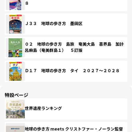
８
Ｊ３３ 地球の歩き方 墨田区
０２ 地球の歩き方 島旅 奄美大島 喜界島 加計
呂麻島（奄美群島１） ５訂版
Ｄ１７ 地球の歩き方 タイ ２０２７～２０２８
特設ページ
世界遺産ランキング
地球の歩き方 meets クリストファー・ノーラン監督