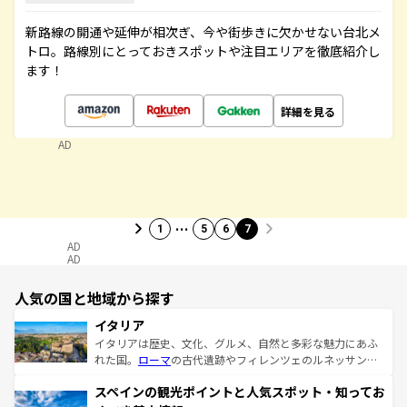
新路線の開通や延伸が相次ぎ、今や街歩きに欠かせない台北メ
トロ。路線別にとっておきスポットや注目エリアを徹底紹介し
ます！
詳細を見る
AD
…
1
5
6
7
AD
AD
人気の国と地域から探す
イタリア
イタリアは歴史、文化、グルメ、自然と多彩な魅力にあふ
れた国。
ローマ
の古代遺跡やフィレンツェのルネッサンス
美術、ヴェネツィアの運河など、歴史あるスポットはもち
スペインの観光ポイントと人気スポット・知ってお
ろん、トスカーナの美しい田園風景やアマルフィ海岸の絶