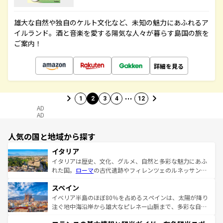
雄大な自然や独自のケルト文化など、未知の魅力にあふれるア
イルランド。酒と音楽を愛する陽気な人々が暮らす島国の旅を
ご案内！
詳細を見る
…
1
2
3
4
12
AD
AD
人気の国と地域から探す
イタリア
イタリアは歴史、文化、グルメ、自然と多彩な魅力にあふ
れた国。
ローマ
の古代遺跡やフィレンツェのルネッサンス
美術、ヴェネツィアの運河など、歴史あるスポットはもち
スペイン
ろん、トスカーナの美しい田園風景やアマルフィ海岸の絶
景など、自然景観も見逃せない。観光の合間には、本場の
イベリア半島のほぼ80％を占めるスペインは、太陽が降り
ピザやパスタなど、絶品のイタリア料理を堪能することも
注ぐ地中海沿岸から雄大なピレネー山脈まで、多彩な自然
できる。朝目覚めてから夜眠るまで、すべての瞬間を楽し
と文化が詰まったヨーロッパ屈指の旅行先だ。多様な地域