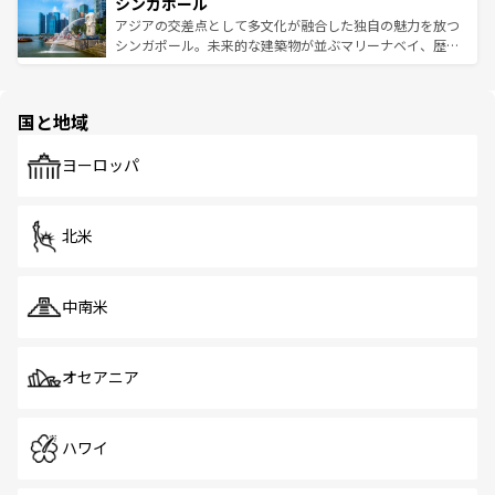
参照してほしい。
シンガポール
激する。気候は一年中温暖で、どの季節にも異なる楽しみ
み、どこを訪れても感動するはず。観光スポットが密集し
が待っている。親しみやすいタイの人々、仏教を中心とし
ており、効率よく見どころを回れるのも魅力。息をのむよ
アジアの交差点として多文化が融合した独自の魅力を放つ
た文化、そして多様な観光資源が、訪れる旅人を魅了し続
うな絶景から文化的な体験まで、香港を存分に楽しみ尽く
シンガポール。未来的な建築物が並ぶマリーナベイ、歴史
ける。 なお、新着のタイ情報は
コンテンツ一覧
を参照して
そう。 なお、新着の香港情報は
コンテンツ一覧
を参照して
と伝統を感じられるエスニックタウン、多数の緑豊かな公
ほしい。
ほしい。
園や自然保護区など、自然が調和した近代的な景観と文化
の多様性あふれるカラフルな町は、どこを歩いても新しい
国と地域
発見がある。さらに、治安のよさや充実した公共交通機関
も、旅行者にとっては魅力的なポイント。グルメも豊富
で、ホーカーズは地元の風情を楽しめる外せないスポット
ヨーロッパ
だ。訪れる人を飽きさせないシンガポールで、多様な魅力
を体感しよう。 なお、新着のシンガポール情報は
コンテン
ツ一覧
を参照してほしい。
北米
中南米
オセアニア
ハワイ