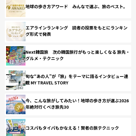
地球の歩き方アワード みんなで選ぶ、旅のベスト。
エアラインランキング 読者の投票をもとにランキン
グ形式で発表
Next韓国旅 次の韓国旅行がもっと楽しくなる 旅先・
グルメ・テクニック
旬な“あの人”が「旅」をテーマに語るインタビュー連
載 MY TRAVEL STORY
今、こんな旅がしてみたい！地球の歩き方が選ぶ2026
年絶対行くべき旅先30
コスパもタイパもかなえる！賢者の旅テクニック