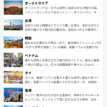
オーストラリア
部のニューオーリンズでは、音楽と美食が融合した独特の
ワイ島は見逃せない。また、定番の観光地といえばオアフ
文化が魅力。旅行者はアメリカの各地域で異なる魅力を楽
島だが、静かな自然を求めるならマウイ島やカウアイ島が
オーストラリアは、壮大な自然と多様な文化が魅力の国。
しみながら、その多様性と豊かな歴史を感じることができ
おすすめ。エメラルドグリーンに輝く海をはじめ、豊かな
シドニーのシンボルであるシドニー・オペラハウス、オー
るだろう。車でのロードトリップや列車の旅も、アメリカ
文化や歴史が息づいている。「アロハスピリット」と呼ば
ストラリア東海岸北部に広がる大サンゴ礁地帯グレートバ
ならではの贅沢な旅のスタイルだ。 なお、新着のアメリカ
台湾
れるおもてなしの心で訪れる人々を迎えてくれるハワイの
リアリーフや大陸中央部にそびえるウルル（エアーズロッ
情報は
コンテンツ一覧
を参照してほしい。
人々、おいしいローカルフードやハワイアンミュージッ
ク）、タスマニアの美しい原生林やケアンズの熱帯雨林な
日本から約４時間ほどでたどり着く台湾は、多彩な文化と
ク、伝統的なフラダンスなど、すべてがハワイの魅力を彩
ど、見どころがたくさん。また、カフェやワイン、オージ
自然が織りなす魅力的な観光地。活気あふれる大都市の台
っている。訪れるたびに新しい発見と感動が待っているハ
ービーフなどの食文化も豊かで、美味しいものであふれて
北やノスタルジックな町並みが人気な九份（ジォウフェ
ワイを、存分に味わってほしい。 なお、新着のハワイ情報
韓国
いる。アクティビティも充実しており、サーフィンやダイ
ン）、静ひつな山岳地帯である台湾東部など、都市の喧騒
は
コンテンツ一覧
を参照してほしい。
ビング、ハイキングなど、アウトドア好きにはたまらな
と山間の静けさが共存しており、訪れる人に新しい発見と
歴史ある王朝文化が残る一方で、最先端のファッションやK
い。オーストラリアの多彩な魅力を存分に味わいつくそ
驚きをもたらしてくれる。また、奥深い台湾の食文化も魅
-POPで世界を席巻している韓国。首都ソウルの宮殿や伝統
う。 なお、新着のオーストラリア情報は
コンテンツ一覧
を
力で、夜市などの屋台グルメから高級料理、ヘルシーで美
家屋が並ぶエリアでは韓国の歴史と文化に浸ることがで
参照してほしい。
ベトナム
容にもいいと評判のスイーツなど、バラエティ豊かな料理
き、地方に足を延ばせば四季折々の自然美を楽しむことが
が味わえる。 なお、新着の台湾情報は
コンテンツ一覧
を参
できる。そして、キムチや焼肉、絶品のストリートフード
豊かな自然と多様な文化が魅力的なベトナム。南北に細長
照してほしい。
まで、さまざまな韓国料理が待っている。夜には、韓国な
く伸びる国土には、広大な田園風景や青々とした山々、世
らではのナイトライフも堪能できる。あたたかいホスピタ
界遺産に登録された壮大な自然景観が点在し、都市部では
タイ
リティに包まれながら、韓国の多彩な魅力を心ゆくまで味
急速な発展と共に伝統が息づく。ハノイの古い町並みやホ
わってみてほしい。 なお、新着の韓国情報は
コンテンツ一
ーチミン市のフランス統治時代の建物も、独特の雰囲気を
タイは、東南アジアに位置する豊かな自然と歴史が息づく
覧
を参照してほしい。
醸し出している。また、バラエティの豊かさとおいしさで
国だ。首都バンコクは高層ビルが立ち並ぶ一方、伝統的な
世界中の食通を魅了してやまないベトナム料理も魅力のひ
寺院や市場がいたるところに点在し、古きよき文化と現代
香港
とつ。フォーやバインミー、ベトナムコーヒーなどは、ぜ
の活気が交差している。北部ではチェンマイなどの山岳地
ひ現地で味わいたい。どの地域を訪れてもあたたかい人々
帯で自然と触れ合い、南部ではプーケットやクラビの美し
アジアと西洋の文化が交わる香港は、特有のエネルギーを
が旅行者を迎えてくれるので、きっと忘れられない旅にな
いビーチでリゾート気分を楽しむことができる。タイ料理
もっている。ヴィクトリア湾に広がる壮大な景色、近未来
るはずだ。 なお、新着のベトナム情報は
コンテンツ一覧
を
は世界的に有名で、屋台から高級レストランまで味覚を刺
的なアートスポット、そして歴史と現代が融合した町並