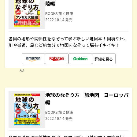
陸編
BOOKS 旅と健康
2022.10.14 発売
各国の地形や関係性をなぞって学ぶ新しい地図本！国境や州、
川や街道、島など旅気分で地図をなぞって脳もイキイキ！
詳細を見る
AD
地球のなぞり方 旅地図 ヨーロッパ
編
BOOKS 旅と健康
2022.10.14 発売