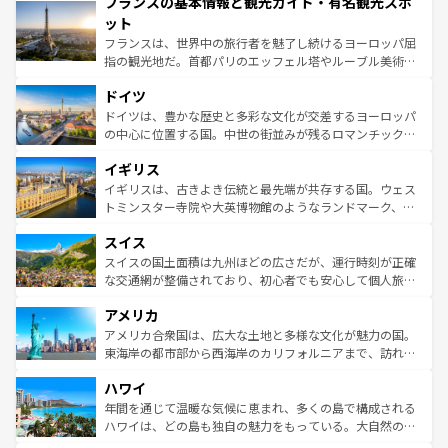
フランスの基本情報と観光ガイド・有名観光スポ
ませてくれるイタリアで、忘れられない旅をしてみよう！
文化が根付くこの国では、情熱的なフラメンコ、熱気あふ
なお、新着のイタリア情報は
コンテンツ一覧
を参照してほ
れる闘牛、そして美味しいタパスが生活の一部となってい
ット
しい。
る。首都マドリードの洗練された雰囲気や、バルセロナの
フランスは、世界中の旅行者を魅了し続けるヨーロッパ屈
アートに溢れた街角から、地方では古代ローマ遺跡や中世
指の観光地だ。首都パリのエッフェル塔やルーブル美術館
の城塞都市、穏やかなビーチリゾートまで多彩な表情を見
といった象徴的なスポットから、田舎町の古風な美しさま
せる。地方によって風土や気候が異なるスペインはその個
ドイツ
で、幅広い魅力が詰まっている。華麗な宮殿、歴史的な大
性で訪れる人を魅了する。 なお、新着のスペイン情報は
コ
聖堂、美しいビーチ、そして豊かな自然が、訪れる者を心
ドイツは、豊かな歴史と多彩な文化が交差するヨーロッパ
ンテンツ一覧
を参照してほしい。
から魅了する。また、フランスは美食の国としても知ら
の中心に位置する国。中世の街並みが残るロマンチック街
れ、フランス料理はユネスコ無形文化遺産にも登録されて
道から、未来を先取りするようなモダンな都市まで多様な
イギリス
いる。シャンパンの発祥地であるランス、プロヴァンスの
顔を持つこの国は、どこを歩いても飽きることがない。ベ
香り高いラベンダー畑など、多彩な楽しみ方が可能だ。さ
ルリンの文化的活気、バイエルン州のアルプスの絶景、そ
イギリスは、古きよき伝統と最先端が共存する国。ウェス
らに、パリ以外の地域にも魅力が溢れており、どの街角に
してライン川沿いのワイン畑といった風景は必見。ビール
トミンスター寺院や大英博物館のようなランドマーク、歴
も豊かな歴史と文化が息づいている。パリ以外の個性あふ
とソーセージを味わいながら地元の人と過ごす楽しい時間
史ある大学都市、美しい丘陵地帯や牧歌的な風景など、エ
れる地方に足を運ぶとそれぞれで全く異なる文化を体験で
スイス
は、お酒好きな人にはぜひ体験してほしい。 なお、新着の
リアごとに異なる魅力がある。また、優雅なアフタヌーン
きるだろう。 なお、新着のフランス情報は
コンテンツ一覧
ドイツ情報は
コンテンツ一覧
を参照してほしい。
ティー、ビール好きにはたまらない英国パブ、サッカー観
スイスの国土面積は九州ほどの広さだが、運行時刻が正確
を参照してほしい。
戦など、本場だからこそできる体験も豊富。イギリスを旅
な交通網が整備されており、初心者でも安心して個人旅行
して楽しみつくそう。 なお、新着のイギリス情報は
コンテ
を楽しめる。日本同様に時刻表どおりの旅が可能だ。中世
アメリカ
ンツ一覧
を参照してほしい。
の建物がそのまま残る町や、スイスならではのユニークな
博物館もあり、アルプス観光だけでなく町歩きも満喫する
アメリカ合衆国は、広大な土地と多様な文化が魅力の国。
ことができる。国民の所得が高いため物価も高いが、旅行
東海岸の都市部から西海岸のカリフォルニアまで、訪れる
者向けの交通パス提供のサービスもあり、うまく活用すれ
場所ごとに異なる風景と体験が待っている。ニューヨーク
ハワイ
ば市内交通費無料で観光を楽しむこともできる。 なお、新
のような巨大都市は、観光、ショッピング、エンターテイ
着のスイス情報は
コンテンツ一覧
を参照してほしい。
ンメントが詰まった刺激的なスポットだ。一方、アメリカ
年間を通じて温暖な気候に恵まれ、多くの島で構成される
西部には大自然が広がり、グランドキャニオンやイエロー
ハワイは、どの島も独自の魅力をもっている。大自然の神
ストーン国立公園といった絶景が堪能できる。さらに、南
秘を感じたいなら、火山が生み出した壮大な景観を誇るハ