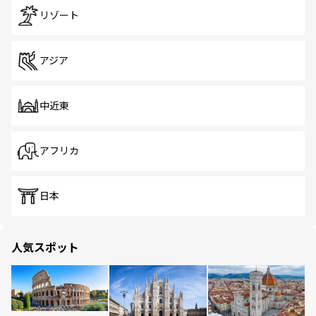
リゾート
アジア
中近東
アフリカ
日本
人気スポット