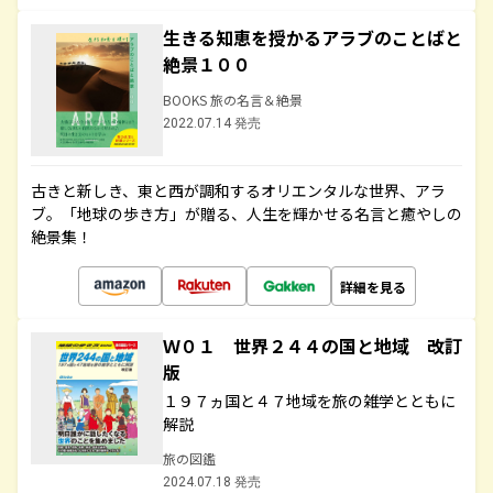
生きる知恵を授かるアラブのことばと
絶景１００
BOOKS 旅の名言＆絶景
2022.07.14 発売
古きと新しき、東と西が調和するオリエンタルな世界、アラ
ブ。「地球の歩き方」が贈る、人生を輝かせる名言と癒やしの
絶景集！
詳細を見る
Ｗ０１ 世界２４４の国と地域 改訂
版
１９７ヵ国と４７地域を旅の雑学とともに
解説
旅の図鑑
2024.07.18 発売