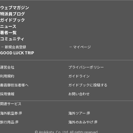
ウェブマガジン
特派員ブログ
ガイドブック
ニュース
著者一覧
コミュニティ
新規会員登録
マイページ
GOOD LUCK TRIP
運営会社
プライバシーポリシー
利用規約
ガイドライン
書店御担当者様へ
ガイドブックに投稿する
採用情報
お問い合わせ
関連サービス
海外航空券
海外ツアー
旅行用品
海外のおみやげ
© Arukikata. Co.,Ltd. All rights reserved.