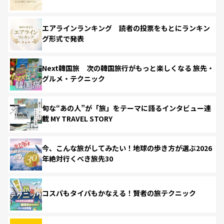
エアラインランキング 読者の投票をもとにランキン
グ形式で発表
Next韓国旅 次の韓国旅行がもっと楽しくなる 旅先・
グルメ・テクニック
旬な“あの人”が「旅」をテーマに語るインタビュー連
載 MY TRAVEL STORY
今、こんな旅がしてみたい！地球の歩き方が選ぶ2026
年絶対行くべき旅先30
コスパもタイパもかなえる！賢者の旅テクニック