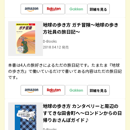
詳細を見る
地球の歩き方 ガチ冒険～地球の歩き
方社員の旅日記～
D-Books
2018.04.12 発売
本書は4人の旅好きによるただの旅日記です。たまたま『地球
の歩き方』で働いているだけで書いてある内容はただの旅日記
です。
詳細を見る
地球の歩き方 カンタベリーと周辺の
すてきな田舎町へ～ロンドンからの日
帰りおさんぽガイド♪
D-Books