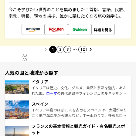
今こそ学びたい世界のことを集めました！首都、言語、民族、
宗教、特長、現地の挨拶、誰かに話したくなる旅の雑学も。
詳細を見る
…
1
2
3
12
AD
AD
人気の国と地域から探す
イタリア
イタリアは歴史、文化、グルメ、自然と多彩な魅力にあふ
れた国。
ローマ
の古代遺跡やフィレンツェのルネッサンス
美術、ヴェネツィアの運河など、歴史あるスポットはもち
スペイン
ろん、トスカーナの美しい田園風景やアマルフィ海岸の絶
景など、自然景観も見逃せない。観光の合間には、本場の
イベリア半島のほぼ80％を占めるスペインは、太陽が降り
ピザやパスタなど、絶品のイタリア料理を堪能することも
注ぐ地中海沿岸から雄大なピレネー山脈まで、多彩な自然
できる。朝目覚めてから夜眠るまで、すべての瞬間を楽し
と文化が詰まったヨーロッパ屈指の旅行先だ。多様な地域
フランスの基本情報と観光ガイド・有名観光スポ
ませてくれるイタリアで、忘れられない旅をしてみよう！
文化が根付くこの国では、情熱的なフラメンコ、熱気あふ
なお、新着のイタリア情報は
コンテンツ一覧
を参照してほ
れる闘牛、そして美味しいタパスが生活の一部となってい
ット