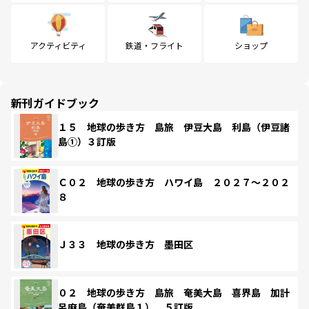
アクティビティ
鉄道・フライト
ショップ
新刊ガイドブック
１５ 地球の歩き方 島旅 伊豆大島 利島（伊豆諸
島①）３訂版
Ｃ０２ 地球の歩き方 ハワイ島 ２０２７～２０２
８
Ｊ３３ 地球の歩き方 墨田区
０２ 地球の歩き方 島旅 奄美大島 喜界島 加計
呂麻島（奄美群島１） ５訂版