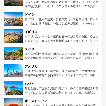
しい。
る。首都マドリードの洗練された雰囲気や、バルセロナの
フランスは、世界中の旅行者を魅了し続けるヨーロッパ屈
アートに溢れた街角から、地方では古代ローマ遺跡や中世
指の観光地だ。首都パリのエッフェル塔やルーブル美術館
の城塞都市、穏やかなビーチリゾートまで多彩な表情を見
といった象徴的なスポットから、田舎町の古風な美しさま
せる。地方によって風土や気候が異なるスペインはその個
ドイツ
で、幅広い魅力が詰まっている。華麗な宮殿、歴史的な大
性で訪れる人を魅了する。 なお、新着のスペイン情報は
コ
聖堂、美しいビーチ、そして豊かな自然が、訪れる者を心
ドイツは、豊かな歴史と多彩な文化が交差するヨーロッパ
ンテンツ一覧
を参照してほしい。
から魅了する。また、フランスは美食の国としても知ら
の中心に位置する国。中世の街並みが残るロマンチック街
れ、フランス料理はユネスコ無形文化遺産にも登録されて
道から、未来を先取りするようなモダンな都市まで多様な
イギリス
いる。シャンパンの発祥地であるランス、プロヴァンスの
顔を持つこの国は、どこを歩いても飽きることがない。ベ
香り高いラベンダー畑など、多彩な楽しみ方が可能だ。さ
ルリンの文化的活気、バイエルン州のアルプスの絶景、そ
イギリスは、古きよき伝統と最先端が共存する国。ウェス
らに、パリ以外の地域にも魅力が溢れており、どの街角に
してライン川沿いのワイン畑といった風景は必見。ビール
トミンスター寺院や大英博物館のようなランドマーク、歴
も豊かな歴史と文化が息づいている。パリ以外の個性あふ
とソーセージを味わいながら地元の人と過ごす楽しい時間
史ある大学都市、美しい丘陵地帯や牧歌的な風景など、エ
れる地方に足を運ぶとそれぞれで全く異なる文化を体験で
スイス
は、お酒好きな人にはぜひ体験してほしい。 なお、新着の
リアごとに異なる魅力がある。また、優雅なアフタヌーン
きるだろう。 なお、新着のフランス情報は
コンテンツ一覧
ドイツ情報は
コンテンツ一覧
を参照してほしい。
ティー、ビール好きにはたまらない英国パブ、サッカー観
スイスの国土面積は九州ほどの広さだが、運行時刻が正確
を参照してほしい。
戦など、本場だからこそできる体験も豊富。イギリスを旅
な交通網が整備されており、初心者でも安心して個人旅行
して楽しみつくそう。 なお、新着のイギリス情報は
コンテ
を楽しめる。日本同様に時刻表どおりの旅が可能だ。中世
アメリカ
ンツ一覧
を参照してほしい。
の建物がそのまま残る町や、スイスならではのユニークな
博物館もあり、アルプス観光だけでなく町歩きも満喫する
アメリカ合衆国は、広大な土地と多様な文化が魅力の国。
ことができる。国民の所得が高いため物価も高いが、旅行
東海岸の都市部から西海岸のカリフォルニアまで、訪れる
者向けの交通パス提供のサービスもあり、うまく活用すれ
場所ごとに異なる風景と体験が待っている。ニューヨーク
ハワイ
ば市内交通費無料で観光を楽しむこともできる。 なお、新
のような巨大都市は、観光、ショッピング、エンターテイ
着のスイス情報は
コンテンツ一覧
を参照してほしい。
ンメントが詰まった刺激的なスポットだ。一方、アメリカ
年間を通じて温暖な気候に恵まれ、多くの島で構成される
西部には大自然が広がり、グランドキャニオンやイエロー
ハワイは、どの島も独自の魅力をもっている。大自然の神
ストーン国立公園といった絶景が堪能できる。さらに、南
秘を感じたいなら、火山が生み出した壮大な景観を誇るハ
オーストラリア
部のニューオーリンズでは、音楽と美食が融合した独特の
ワイ島は見逃せない。また、定番の観光地といえばオアフ
文化が魅力。旅行者はアメリカの各地域で異なる魅力を楽
島だが、静かな自然を求めるならマウイ島やカウアイ島が
オーストラリアは、壮大な自然と多様な文化が魅力の国。