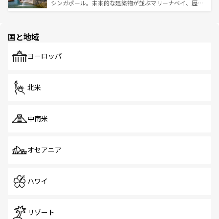
た文化、そして多様な観光資源が、訪れる旅人を魅了し続
うな絶景から文化的な体験まで、香港を存分に楽しみ尽く
シンガポール。未来的な建築物が並ぶマリーナベイ、歴史
ける。 なお、新着のタイ情報は
コンテンツ一覧
を参照して
そう。 なお、新着の香港情報は
コンテンツ一覧
を参照して
と伝統を感じられるエスニックタウン、多数の緑豊かな公
ほしい。
ほしい。
園や自然保護区など、自然が調和した近代的な景観と文化
の多様性あふれるカラフルな町は、どこを歩いても新しい
国と地域
発見がある。さらに、治安のよさや充実した公共交通機関
も、旅行者にとっては魅力的なポイント。グルメも豊富
で、ホーカーズは地元の風情を楽しめる外せないスポット
ヨーロッパ
だ。訪れる人を飽きさせないシンガポールで、多様な魅力
を体感しよう。 なお、新着のシンガポール情報は
コンテン
ツ一覧
を参照してほしい。
北米
中南米
オセアニア
ハワイ
リゾート