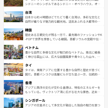
しみながら、その多様性と豊かな歴史を感じることができ
おすすめ。エメラルドグリーンに輝く海をはじめ、豊かな
シドニーのシンボルであるシドニー・オペラハウス、オー
るだろう。車でのロードトリップや列車の旅も、アメリカ
文化や歴史が息づいている。「アロハスピリット」と呼ば
ストラリア東海岸北部に広がる大サンゴ礁地帯グレートバ
ならではの贅沢な旅のスタイルだ。 なお、新着のアメリカ
台湾
れるおもてなしの心で訪れる人々を迎えてくれるハワイの
リアリーフや大陸中央部にそびえるウルル（エアーズロッ
情報は
コンテンツ一覧
を参照してほしい。
人々、おいしいローカルフードやハワイアンミュージッ
ク）、タスマニアの美しい原生林やケアンズの熱帯雨林な
日本から約４時間ほどでたどり着く台湾は、多彩な文化と
ク、伝統的なフラダンスなど、すべてがハワイの魅力を彩
ど、見どころがたくさん。また、カフェやワイン、オージ
自然が織りなす魅力的な観光地。活気あふれる大都市の台
っている。訪れるたびに新しい発見と感動が待っているハ
ービーフなどの食文化も豊かで、美味しいものであふれて
北やノスタルジックな町並みが人気な九份（ジォウフェ
ワイを、存分に味わってほしい。 なお、新着のハワイ情報
韓国
いる。アクティビティも充実しており、サーフィンやダイ
ン）、静ひつな山岳地帯である台湾東部など、都市の喧騒
は
コンテンツ一覧
を参照してほしい。
ビング、ハイキングなど、アウトドア好きにはたまらな
と山間の静けさが共存しており、訪れる人に新しい発見と
歴史ある王朝文化が残る一方で、最先端のファッションやK
い。オーストラリアの多彩な魅力を存分に味わいつくそ
驚きをもたらしてくれる。また、奥深い台湾の食文化も魅
-POPで世界を席巻している韓国。首都ソウルの宮殿や伝統
う。 なお、新着のオーストラリア情報は
コンテンツ一覧
を
力で、夜市などの屋台グルメから高級料理、ヘルシーで美
家屋が並ぶエリアでは韓国の歴史と文化に浸ることがで
参照してほしい。
ベトナム
容にもいいと評判のスイーツなど、バラエティ豊かな料理
き、地方に足を延ばせば四季折々の自然美を楽しむことが
が味わえる。 なお、新着の台湾情報は
コンテンツ一覧
を参
できる。そして、キムチや焼肉、絶品のストリートフード
豊かな自然と多様な文化が魅力的なベトナム。南北に細長
照してほしい。
まで、さまざまな韓国料理が待っている。夜には、韓国な
く伸びる国土には、広大な田園風景や青々とした山々、世
らではのナイトライフも堪能できる。あたたかいホスピタ
界遺産に登録された壮大な自然景観が点在し、都市部では
タイ
リティに包まれながら、韓国の多彩な魅力を心ゆくまで味
急速な発展と共に伝統が息づく。ハノイの古い町並みやホ
わってみてほしい。 なお、新着の韓国情報は
コンテンツ一
ーチミン市のフランス統治時代の建物も、独特の雰囲気を
タイは、東南アジアに位置する豊かな自然と歴史が息づく
覧
を参照してほしい。
醸し出している。また、バラエティの豊かさとおいしさで
国だ。首都バンコクは高層ビルが立ち並ぶ一方、伝統的な
世界中の食通を魅了してやまないベトナム料理も魅力のひ
寺院や市場がいたるところに点在し、古きよき文化と現代
香港
とつ。フォーやバインミー、ベトナムコーヒーなどは、ぜ
の活気が交差している。北部ではチェンマイなどの山岳地
ひ現地で味わいたい。どの地域を訪れてもあたたかい人々
帯で自然と触れ合い、南部ではプーケットやクラビの美し
アジアと西洋の文化が交わる香港は、特有のエネルギーを
が旅行者を迎えてくれるので、きっと忘れられない旅にな
いビーチでリゾート気分を楽しむことができる。タイ料理
もっている。ヴィクトリア湾に広がる壮大な景色、近未来
るはずだ。 なお、新着のベトナム情報は
コンテンツ一覧
を
は世界的に有名で、屋台から高級レストランまで味覚を刺
的なアートスポット、そして歴史と現代が融合した町並
参照してほしい。
シンガポール
激する。気候は一年中温暖で、どの季節にも異なる楽しみ
み、どこを訪れても感動するはず。観光スポットが密集し
が待っている。親しみやすいタイの人々、仏教を中心とし
ており、効率よく見どころを回れるのも魅力。息をのむよ
アジアの交差点として多文化が融合した独自の魅力を放つ