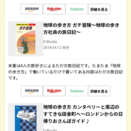
詳細を見る
地球の歩き方 ガチ冒険～地球の歩き
方社員の旅日記～
D-Books
2018.04.12 発売
本書は4人の旅好きによるただの旅日記です。たまたま『地球
の歩き方』で働いているだけで書いてある内容はただの旅日記
です。
詳細を見る
地球の歩き方 カンタベリーと周辺の
すてきな田舎町へ～ロンドンからの日
帰りおさんぽガイド♪
D-Books