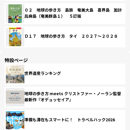
０２ 地球の歩き方 島旅 奄美大島 喜界島 加計
呂麻島（奄美群島１） ５訂版
Ｄ１７ 地球の歩き方 タイ ２０２７～２０２８
特設ページ
世界遺産ランキング
地球の歩き方 meets クリストファー・ノーラン監督
最新作『オデュッセイア』
準備も滞在もスマートに！ トラベルハック2026