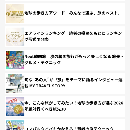
地球の歩き方アワード みんなで選ぶ、旅のベスト。
エアラインランキング 読者の投票をもとにランキン
グ形式で発表
Next韓国旅 次の韓国旅行がもっと楽しくなる 旅先・
グルメ・テクニック
旬な“あの人”が「旅」をテーマに語るインタビュー連
載 MY TRAVEL STORY
今、こんな旅がしてみたい！地球の歩き方が選ぶ2026
年絶対行くべき旅先30
コスパもタイパもかなえる！賢者の旅テクニック