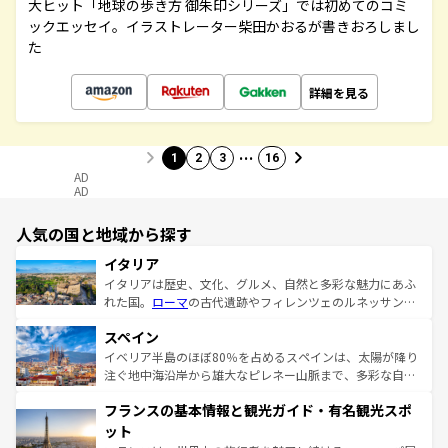
大ヒット「地球の歩き方 御朱印シリーズ」では初めてのコミ
ックエッセイ。イラストレーター柴田かおるが書きおろしまし
た
詳細を見る
…
1
2
3
16
AD
AD
人気の国と地域から探す
イタリア
イタリアは歴史、文化、グルメ、自然と多彩な魅力にあふ
れた国。
ローマ
の古代遺跡やフィレンツェのルネッサンス
美術、ヴェネツィアの運河など、歴史あるスポットはもち
スペイン
ろん、トスカーナの美しい田園風景やアマルフィ海岸の絶
景など、自然景観も見逃せない。観光の合間には、本場の
イベリア半島のほぼ80％を占めるスペインは、太陽が降り
ピザやパスタなど、絶品のイタリア料理を堪能することも
注ぐ地中海沿岸から雄大なピレネー山脈まで、多彩な自然
できる。朝目覚めてから夜眠るまで、すべての瞬間を楽し
と文化が詰まったヨーロッパ屈指の旅行先だ。多様な地域
フランスの基本情報と観光ガイド・有名観光スポ
ませてくれるイタリアで、忘れられない旅をしてみよう！
文化が根付くこの国では、情熱的なフラメンコ、熱気あふ
なお、新着のイタリア情報は
コンテンツ一覧
を参照してほ
れる闘牛、そして美味しいタパスが生活の一部となってい
ット
しい。
る。首都マドリードの洗練された雰囲気や、バルセロナの