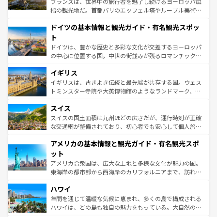
フランスは、世界中の旅行者を魅了し続けるヨーロッパ屈
アートに溢れた街角から、地方では古代ローマ遺跡や中世
指の観光地だ。首都パリのエッフェル塔やルーブル美術館
の城塞都市、穏やかなビーチリゾートまで多彩な表情を見
といった象徴的なスポットから、田舎町の古風な美しさま
せる。地方によって風土や気候が異なるスペインはその個
ドイツの基本情報と観光ガイド・有名観光スポッ
で、幅広い魅力が詰まっている。華麗な宮殿、歴史的な大
性で訪れる人を魅了する。 なお、新着のスペイン情報は
コ
聖堂、美しいビーチ、そして豊かな自然が、訪れる者を心
ト
ンテンツ一覧
を参照してほしい。
から魅了する。また、フランスは美食の国としても知ら
ドイツは、豊かな歴史と多彩な文化が交差するヨーロッパ
れ、フランス料理はユネスコ無形文化遺産にも登録されて
の中心に位置する国。中世の街並みが残るロマンチック街
いる。シャンパンの発祥地であるランス、プロヴァンスの
道から、未来を先取りするようなモダンな都市まで多様な
香り高いラベンダー畑など、多彩な楽しみ方が可能だ。さ
イギリス
顔を持つこの国は、どこを歩いても飽きることがない。ベ
らに、パリ以外の地域にも魅力が溢れており、どの街角に
ルリンの文化的活気、バイエルン州のアルプスの絶景、そ
イギリスは、古きよき伝統と最先端が共存する国。ウェス
も豊かな歴史と文化が息づいている。パリ以外の個性あふ
してライン川沿いのワイン畑といった風景は必見。ビール
トミンスター寺院や大英博物館のようなランドマーク、歴
れる地方に足を運ぶとそれぞれで全く異なる文化を体験で
とソーセージを味わいながら地元の人と過ごす楽しい時間
史ある大学都市、美しい丘陵地帯や牧歌的な風景など、エ
きるだろう。 なお、新着のフランス情報は
コンテンツ一覧
スイス
は、お酒好きな人にはぜひ体験してほしい。 なお、新着の
リアごとに異なる魅力がある。また、優雅なアフタヌーン
を参照してほしい。
ドイツ情報は
コンテンツ一覧
を参照してほしい。
ティー、ビール好きにはたまらない英国パブ、サッカー観
スイスの国土面積は九州ほどの広さだが、運行時刻が正確
戦など、本場だからこそできる体験も豊富。イギリスを旅
な交通網が整備されており、初心者でも安心して個人旅行
して楽しみつくそう。 なお、新着のイギリス情報は
コンテ
を楽しめる。日本同様に時刻表どおりの旅が可能だ。中世
アメリカの基本情報と観光ガイド・有名観光スポ
ンツ一覧
を参照してほしい。
の建物がそのまま残る町や、スイスならではのユニークな
博物館もあり、アルプス観光だけでなく町歩きも満喫する
ット
ことができる。国民の所得が高いため物価も高いが、旅行
アメリカ合衆国は、広大な土地と多様な文化が魅力の国。
者向けの交通パス提供のサービスもあり、うまく活用すれ
東海岸の都市部から西海岸のカリフォルニアまで、訪れる
ば市内交通費無料で観光を楽しむこともできる。 なお、新
場所ごとに異なる風景と体験が待っている。ニューヨーク
着のスイス情報は
コンテンツ一覧
を参照してほしい。
ハワイ
のような巨大都市は、観光、ショッピング、エンターテイ
ンメントが詰まった刺激的なスポットだ。一方、アメリカ
年間を通じて温暖な気候に恵まれ、多くの島で構成される
西部には大自然が広がり、グランドキャニオンやイエロー
ハワイは、どの島も独自の魅力をもっている。大自然の神
ストーン国立公園といった絶景が堪能できる。さらに、南
秘を感じたいなら、火山が生み出した壮大な景観を誇るハ