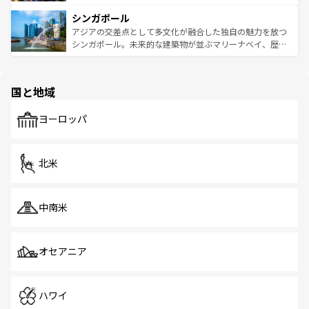
るはずだ。 なお、新着のベトナム情報は
コンテンツ一覧
を
は世界的に有名で、屋台から高級レストランまで味覚を刺
的なアートスポット、そして歴史と現代が融合した町並
参照してほしい。
シンガポール
激する。気候は一年中温暖で、どの季節にも異なる楽しみ
み、どこを訪れても感動するはず。観光スポットが密集し
が待っている。親しみやすいタイの人々、仏教を中心とし
ており、効率よく見どころを回れるのも魅力。息をのむよ
アジアの交差点として多文化が融合した独自の魅力を放つ
た文化、そして多様な観光資源が、訪れる旅人を魅了し続
うな絶景から文化的な体験まで、香港を存分に楽しみ尽く
シンガポール。未来的な建築物が並ぶマリーナベイ、歴史
ける。 なお、新着のタイ情報は
コンテンツ一覧
を参照して
そう。 なお、新着の香港情報は
コンテンツ一覧
を参照して
と伝統を感じられるエスニックタウン、多数の緑豊かな公
ほしい。
ほしい。
園や自然保護区など、自然が調和した近代的な景観と文化
の多様性あふれるカラフルな町は、どこを歩いても新しい
国と地域
発見がある。さらに、治安のよさや充実した公共交通機関
も、旅行者にとっては魅力的なポイント。グルメも豊富
で、ホーカーズは地元の風情を楽しめる外せないスポット
ヨーロッパ
だ。訪れる人を飽きさせないシンガポールで、多様な魅力
を体感しよう。 なお、新着のシンガポール情報は
コンテン
ツ一覧
を参照してほしい。
北米
中南米
オセアニア
ハワイ