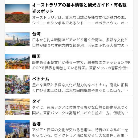
オーストラリアの基本情報と観光ガイド・有名観
部のニューオーリンズでは、音楽と美食が融合した独特の
ワイ島は見逃せない。また、定番の観光地といえばオアフ
文化が魅力。旅行者はアメリカの各地域で異なる魅力を楽
島だが、静かな自然を求めるならマウイ島やカウアイ島が
光スポット
しみながら、その多様性と豊かな歴史を感じることができ
おすすめ。エメラルドグリーンに輝く海をはじめ、豊かな
オーストラリアは、壮大な自然と多様な文化が魅力の国。
るだろう。車でのロードトリップや列車の旅も、アメリカ
文化や歴史が息づいている。「アロハスピリット」と呼ば
シドニーのシンボルであるシドニー・オペラハウス、オー
ならではの贅沢な旅のスタイルだ。 なお、新着のアメリカ
れるおもてなしの心で訪れる人々を迎えてくれるハワイの
ストラリア東海岸北部に広がる大サンゴ礁地帯グレートバ
情報は
コンテンツ一覧
を参照してほしい。
人々、おいしいローカルフードやハワイアンミュージッ
台湾
リアリーフや大陸中央部にそびえるウルル（エアーズロッ
ク、伝統的なフラダンスなど、すべてがハワイの魅力を彩
ク）、タスマニアの美しい原生林やケアンズの熱帯雨林な
日本から約４時間ほどでたどり着く台湾は、多彩な文化と
っている。訪れるたびに新しい発見と感動が待っているハ
ど、見どころがたくさん。また、カフェやワイン、オージ
自然が織りなす魅力的な観光地。活気あふれる大都市の台
ワイを、存分に味わってほしい。 なお、新着のハワイ情報
ービーフなどの食文化も豊かで、美味しいものであふれて
北やノスタルジックな町並みが人気な九份（ジォウフェ
は
コンテンツ一覧
を参照してほしい。
韓国
いる。アクティビティも充実しており、サーフィンやダイ
ン）、静ひつな山岳地帯である台湾東部など、都市の喧騒
ビング、ハイキングなど、アウトドア好きにはたまらな
と山間の静けさが共存しており、訪れる人に新しい発見と
歴史ある王朝文化が残る一方で、最先端のファッションやK
い。オーストラリアの多彩な魅力を存分に味わいつくそ
驚きをもたらしてくれる。また、奥深い台湾の食文化も魅
-POPで世界を席巻している韓国。首都ソウルの宮殿や伝統
う。 なお、新着のオーストラリア情報は
コンテンツ一覧
を
力で、夜市などの屋台グルメから高級料理、ヘルシーで美
家屋が並ぶエリアでは韓国の歴史と文化に浸ることがで
参照してほしい。
ベトナム
容にもいいと評判のスイーツなど、バラエティ豊かな料理
き、地方に足を延ばせば四季折々の自然美を楽しむことが
が味わえる。 なお、新着の台湾情報は
コンテンツ一覧
を参
できる。そして、キムチや焼肉、絶品のストリートフード
豊かな自然と多様な文化が魅力的なベトナム。南北に細長
照してほしい。
まで、さまざまな韓国料理が待っている。夜には、韓国な
く伸びる国土には、広大な田園風景や青々とした山々、世
らではのナイトライフも堪能できる。あたたかいホスピタ
界遺産に登録された壮大な自然景観が点在し、都市部では
タイ
リティに包まれながら、韓国の多彩な魅力を心ゆくまで味
急速な発展と共に伝統が息づく。ハノイの古い町並みやホ
わってみてほしい。 なお、新着の韓国情報は
コンテンツ一
ーチミン市のフランス統治時代の建物も、独特の雰囲気を
タイは、東南アジアに位置する豊かな自然と歴史が息づく
覧
を参照してほしい。
醸し出している。また、バラエティの豊かさとおいしさで
国だ。首都バンコクは高層ビルが立ち並ぶ一方、伝統的な
世界中の食通を魅了してやまないベトナム料理も魅力のひ
寺院や市場がいたるところに点在し、古きよき文化と現代
香港
とつ。フォーやバインミー、ベトナムコーヒーなどは、ぜ
の活気が交差している。北部ではチェンマイなどの山岳地
ひ現地で味わいたい。どの地域を訪れてもあたたかい人々
帯で自然と触れ合い、南部ではプーケットやクラビの美し
アジアと西洋の文化が交わる香港は、特有のエネルギーを
が旅行者を迎えてくれるので、きっと忘れられない旅にな
いビーチでリゾート気分を楽しむことができる。タイ料理
もっている。ヴィクトリア湾に広がる壮大な景色、近未来