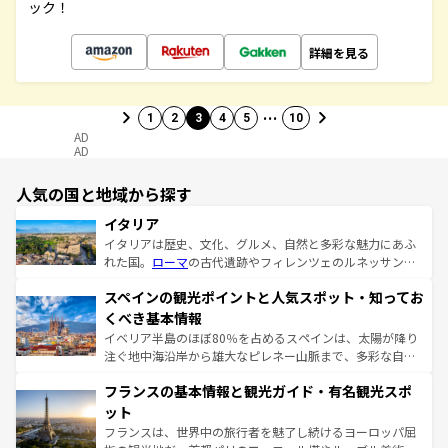
ック！
詳細を見る
…
1
2
3
4
5
10
AD
AD
人気の国と地域から探す
イタリア
イタリアは歴史、文化、グルメ、自然と多彩な魅力にあふ
れた国。
ローマ
の古代遺跡やフィレンツェのルネッサンス
美術、ヴェネツィアの運河など、歴史あるスポットはもち
スペインの観光ポイントと人気スポット・知ってお
ろん、トスカーナの美しい田園風景やアマルフィ海岸の絶
景など、自然景観も見逃せない。観光の合間には、本場の
くべき基本情報
ピザやパスタなど、絶品のイタリア料理を堪能することも
イベリア半島のほぼ80％を占めるスペインは、太陽が降り
できる。朝目覚めてから夜眠るまで、すべての瞬間を楽し
注ぐ地中海沿岸から雄大なピレネー山脈まで、多彩な自然
ませてくれるイタリアで、忘れられない旅をしてみよう！
と文化が詰まったヨーロッパ屈指の旅行先だ。多様な地域
なお、新着のイタリア情報は
コンテンツ一覧
を参照してほ
フランスの基本情報と観光ガイド・有名観光スポ
文化が根付くこの国では、情熱的なフラメンコ、熱気あふ
しい。
れる闘牛、そして美味しいタパスが生活の一部となってい
ット
る。首都マドリードの洗練された雰囲気や、バルセロナの
フランスは、世界中の旅行者を魅了し続けるヨーロッパ屈
アートに溢れた街角から、地方では古代ローマ遺跡や中世