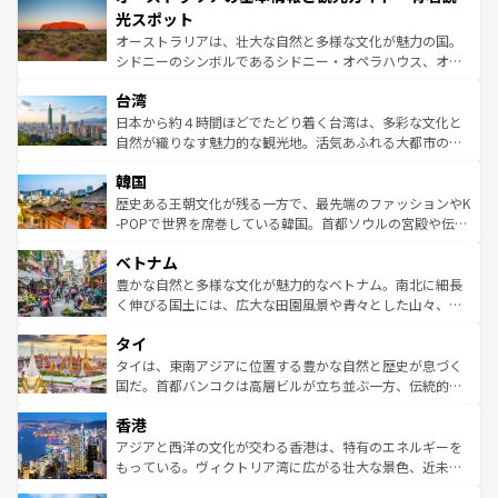
文化が魅力。旅行者はアメリカの各地域で異なる魅力を楽
島だが、静かな自然を求めるならマウイ島やカウアイ島が
光スポット
しみながら、その多様性と豊かな歴史を感じることができ
おすすめ。エメラルドグリーンに輝く海をはじめ、豊かな
オーストラリアは、壮大な自然と多様な文化が魅力の国。
るだろう。車でのロードトリップや列車の旅も、アメリカ
文化や歴史が息づいている。「アロハスピリット」と呼ば
シドニーのシンボルであるシドニー・オペラハウス、オー
ならではの贅沢な旅のスタイルだ。 なお、新着のアメリカ
れるおもてなしの心で訪れる人々を迎えてくれるハワイの
ストラリア東海岸北部に広がる大サンゴ礁地帯グレートバ
情報は
コンテンツ一覧
を参照してほしい。
人々、おいしいローカルフードやハワイアンミュージッ
台湾
リアリーフや大陸中央部にそびえるウルル（エアーズロッ
ク、伝統的なフラダンスなど、すべてがハワイの魅力を彩
ク）、タスマニアの美しい原生林やケアンズの熱帯雨林な
日本から約４時間ほどでたどり着く台湾は、多彩な文化と
っている。訪れるたびに新しい発見と感動が待っているハ
ど、見どころがたくさん。また、カフェやワイン、オージ
自然が織りなす魅力的な観光地。活気あふれる大都市の台
ワイを、存分に味わってほしい。 なお、新着のハワイ情報
ービーフなどの食文化も豊かで、美味しいものであふれて
北やノスタルジックな町並みが人気な九份（ジォウフェ
は
コンテンツ一覧
を参照してほしい。
韓国
いる。アクティビティも充実しており、サーフィンやダイ
ン）、静ひつな山岳地帯である台湾東部など、都市の喧騒
ビング、ハイキングなど、アウトドア好きにはたまらな
と山間の静けさが共存しており、訪れる人に新しい発見と
歴史ある王朝文化が残る一方で、最先端のファッションやK
い。オーストラリアの多彩な魅力を存分に味わいつくそ
驚きをもたらしてくれる。また、奥深い台湾の食文化も魅
-POPで世界を席巻している韓国。首都ソウルの宮殿や伝統
う。 なお、新着のオーストラリア情報は
コンテンツ一覧
を
力で、夜市などの屋台グルメから高級料理、ヘルシーで美
家屋が並ぶエリアでは韓国の歴史と文化に浸ることがで
参照してほしい。
ベトナム
容にもいいと評判のスイーツなど、バラエティ豊かな料理
き、地方に足を延ばせば四季折々の自然美を楽しむことが
が味わえる。 なお、新着の台湾情報は
コンテンツ一覧
を参
できる。そして、キムチや焼肉、絶品のストリートフード
豊かな自然と多様な文化が魅力的なベトナム。南北に細長
照してほしい。
まで、さまざまな韓国料理が待っている。夜には、韓国な
く伸びる国土には、広大な田園風景や青々とした山々、世
らではのナイトライフも堪能できる。あたたかいホスピタ
界遺産に登録された壮大な自然景観が点在し、都市部では
タイ
リティに包まれながら、韓国の多彩な魅力を心ゆくまで味
急速な発展と共に伝統が息づく。ハノイの古い町並みやホ
わってみてほしい。 なお、新着の韓国情報は
コンテンツ一
ーチミン市のフランス統治時代の建物も、独特の雰囲気を
タイは、東南アジアに位置する豊かな自然と歴史が息づく
覧
を参照してほしい。
醸し出している。また、バラエティの豊かさとおいしさで
国だ。首都バンコクは高層ビルが立ち並ぶ一方、伝統的な
世界中の食通を魅了してやまないベトナム料理も魅力のひ
寺院や市場がいたるところに点在し、古きよき文化と現代
香港
とつ。フォーやバインミー、ベトナムコーヒーなどは、ぜ
の活気が交差している。北部ではチェンマイなどの山岳地
ひ現地で味わいたい。どの地域を訪れてもあたたかい人々
帯で自然と触れ合い、南部ではプーケットやクラビの美し
アジアと西洋の文化が交わる香港は、特有のエネルギーを
が旅行者を迎えてくれるので、きっと忘れられない旅にな
いビーチでリゾート気分を楽しむことができる。タイ料理
もっている。ヴィクトリア湾に広がる壮大な景色、近未来
るはずだ。 なお、新着のベトナム情報は
コンテンツ一覧
を
は世界的に有名で、屋台から高級レストランまで味覚を刺
的なアートスポット、そして歴史と現代が融合した町並