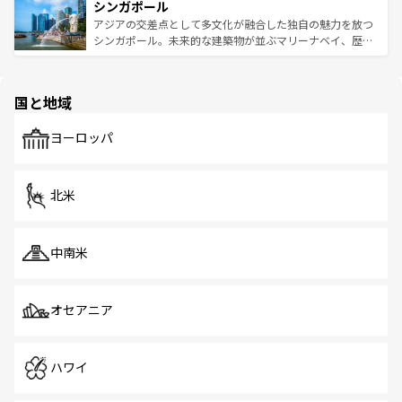
参照してほしい。
シンガポール
激する。気候は一年中温暖で、どの季節にも異なる楽しみ
み、どこを訪れても感動するはず。観光スポットが密集し
が待っている。親しみやすいタイの人々、仏教を中心とし
ており、効率よく見どころを回れるのも魅力。息をのむよ
アジアの交差点として多文化が融合した独自の魅力を放つ
た文化、そして多様な観光資源が、訪れる旅人を魅了し続
うな絶景から文化的な体験まで、香港を存分に楽しみ尽く
シンガポール。未来的な建築物が並ぶマリーナベイ、歴史
ける。 なお、新着のタイ情報は
コンテンツ一覧
を参照して
そう。 なお、新着の香港情報は
コンテンツ一覧
を参照して
と伝統を感じられるエスニックタウン、多数の緑豊かな公
ほしい。
ほしい。
園や自然保護区など、自然が調和した近代的な景観と文化
の多様性あふれるカラフルな町は、どこを歩いても新しい
国と地域
発見がある。さらに、治安のよさや充実した公共交通機関
も、旅行者にとっては魅力的なポイント。グルメも豊富
で、ホーカーズは地元の風情を楽しめる外せないスポット
ヨーロッパ
だ。訪れる人を飽きさせないシンガポールで、多様な魅力
を体感しよう。 なお、新着のシンガポール情報は
コンテン
ツ一覧
を参照してほしい。
北米
中南米
オセアニア
ハワイ