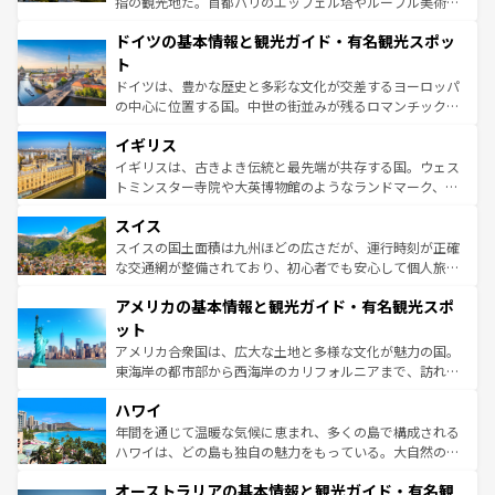
指の観光地だ。首都パリのエッフェル塔やルーブル美術館
の城塞都市、穏やかなビーチリゾートまで多彩な表情を見
といった象徴的なスポットから、田舎町の古風な美しさま
せる。地方によって風土や気候が異なるスペインはその個
ドイツの基本情報と観光ガイド・有名観光スポッ
で、幅広い魅力が詰まっている。華麗な宮殿、歴史的な大
性で訪れる人を魅了する。 なお、新着のスペイン情報は
コ
聖堂、美しいビーチ、そして豊かな自然が、訪れる者を心
ト
ンテンツ一覧
を参照してほしい。
から魅了する。また、フランスは美食の国としても知ら
ドイツは、豊かな歴史と多彩な文化が交差するヨーロッパ
れ、フランス料理はユネスコ無形文化遺産にも登録されて
の中心に位置する国。中世の街並みが残るロマンチック街
いる。シャンパンの発祥地であるランス、プロヴァンスの
道から、未来を先取りするようなモダンな都市まで多様な
香り高いラベンダー畑など、多彩な楽しみ方が可能だ。さ
イギリス
顔を持つこの国は、どこを歩いても飽きることがない。ベ
らに、パリ以外の地域にも魅力が溢れており、どの街角に
ルリンの文化的活気、バイエルン州のアルプスの絶景、そ
イギリスは、古きよき伝統と最先端が共存する国。ウェス
も豊かな歴史と文化が息づいている。パリ以外の個性あふ
してライン川沿いのワイン畑といった風景は必見。ビール
トミンスター寺院や大英博物館のようなランドマーク、歴
れる地方に足を運ぶとそれぞれで全く異なる文化を体験で
とソーセージを味わいながら地元の人と過ごす楽しい時間
史ある大学都市、美しい丘陵地帯や牧歌的な風景など、エ
きるだろう。 なお、新着のフランス情報は
コンテンツ一覧
スイス
は、お酒好きな人にはぜひ体験してほしい。 なお、新着の
リアごとに異なる魅力がある。また、優雅なアフタヌーン
を参照してほしい。
ドイツ情報は
コンテンツ一覧
を参照してほしい。
ティー、ビール好きにはたまらない英国パブ、サッカー観
スイスの国土面積は九州ほどの広さだが、運行時刻が正確
戦など、本場だからこそできる体験も豊富。イギリスを旅
な交通網が整備されており、初心者でも安心して個人旅行
して楽しみつくそう。 なお、新着のイギリス情報は
コンテ
を楽しめる。日本同様に時刻表どおりの旅が可能だ。中世
アメリカの基本情報と観光ガイド・有名観光スポ
ンツ一覧
を参照してほしい。
の建物がそのまま残る町や、スイスならではのユニークな
博物館もあり、アルプス観光だけでなく町歩きも満喫する
ット
ことができる。国民の所得が高いため物価も高いが、旅行
アメリカ合衆国は、広大な土地と多様な文化が魅力の国。
者向けの交通パス提供のサービスもあり、うまく活用すれ
東海岸の都市部から西海岸のカリフォルニアまで、訪れる
ば市内交通費無料で観光を楽しむこともできる。 なお、新
場所ごとに異なる風景と体験が待っている。ニューヨーク
着のスイス情報は
コンテンツ一覧
を参照してほしい。
ハワイ
のような巨大都市は、観光、ショッピング、エンターテイ
ンメントが詰まった刺激的なスポットだ。一方、アメリカ
年間を通じて温暖な気候に恵まれ、多くの島で構成される
西部には大自然が広がり、グランドキャニオンやイエロー
ハワイは、どの島も独自の魅力をもっている。大自然の神
ストーン国立公園といった絶景が堪能できる。さらに、南
秘を感じたいなら、火山が生み出した壮大な景観を誇るハ
オーストラリアの基本情報と観光ガイド・有名観
部のニューオーリンズでは、音楽と美食が融合した独特の
ワイ島は見逃せない。また、定番の観光地といえばオアフ