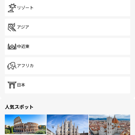
リゾート
アジア
中近東
アフリカ
日本
人気スポット