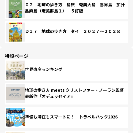
０２ 地球の歩き方 島旅 奄美大島 喜界島 加計
呂麻島（奄美群島１） ５訂版
Ｄ１７ 地球の歩き方 タイ ２０２７～２０２８
特設ページ
世界遺産ランキング
地球の歩き方 meets クリストファー・ノーラン監督
最新作『オデュッセイア』
準備も滞在もスマートに！ トラベルハック2026