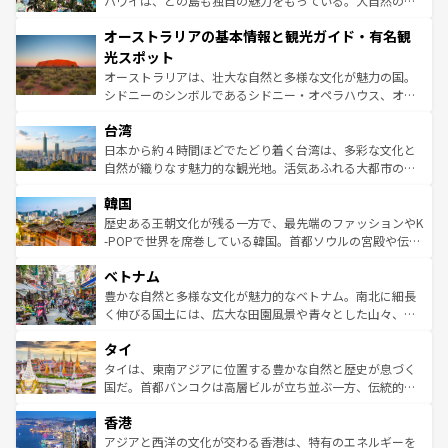
ハワイは、どの島も独自の魅力をもっている。大自然の神
ストーン国立公園といった絶景が堪能できる。さらに、南
秘を感じたいなら、火山が生み出した壮大な景観を誇るハ
オーストラリアの基本情報と観光ガイド・有名観
部のニューオーリンズでは、音楽と美食が融合した独特の
ワイ島は見逃せない。また、定番の観光地といえばオアフ
文化が魅力。旅行者はアメリカの各地域で異なる魅力を楽
島だが、静かな自然を求めるならマウイ島やカウアイ島が
光スポット
しみながら、その多様性と豊かな歴史を感じることができ
おすすめ。エメラルドグリーンに輝く海をはじめ、豊かな
オーストラリアは、壮大な自然と多様な文化が魅力の国。
るだろう。車でのロードトリップや列車の旅も、アメリカ
文化や歴史が息づいている。「アロハスピリット」と呼ば
シドニーのシンボルであるシドニー・オペラハウス、オー
ならではの贅沢な旅のスタイルだ。 なお、新着のアメリカ
れるおもてなしの心で訪れる人々を迎えてくれるハワイの
ストラリア東海岸北部に広がる大サンゴ礁地帯グレートバ
情報は
コンテンツ一覧
を参照してほしい。
人々、おいしいローカルフードやハワイアンミュージッ
台湾
リアリーフや大陸中央部にそびえるウルル（エアーズロッ
ク、伝統的なフラダンスなど、すべてがハワイの魅力を彩
ク）、タスマニアの美しい原生林やケアンズの熱帯雨林な
日本から約４時間ほどでたどり着く台湾は、多彩な文化と
っている。訪れるたびに新しい発見と感動が待っているハ
ど、見どころがたくさん。また、カフェやワイン、オージ
自然が織りなす魅力的な観光地。活気あふれる大都市の台
ワイを、存分に味わってほしい。 なお、新着のハワイ情報
ービーフなどの食文化も豊かで、美味しいものであふれて
北やノスタルジックな町並みが人気な九份（ジォウフェ
は
コンテンツ一覧
を参照してほしい。
韓国
いる。アクティビティも充実しており、サーフィンやダイ
ン）、静ひつな山岳地帯である台湾東部など、都市の喧騒
ビング、ハイキングなど、アウトドア好きにはたまらな
と山間の静けさが共存しており、訪れる人に新しい発見と
歴史ある王朝文化が残る一方で、最先端のファッションやK
い。オーストラリアの多彩な魅力を存分に味わいつくそ
驚きをもたらしてくれる。また、奥深い台湾の食文化も魅
-POPで世界を席巻している韓国。首都ソウルの宮殿や伝統
う。 なお、新着のオーストラリア情報は
コンテンツ一覧
を
力で、夜市などの屋台グルメから高級料理、ヘルシーで美
家屋が並ぶエリアでは韓国の歴史と文化に浸ることがで
参照してほしい。
ベトナム
容にもいいと評判のスイーツなど、バラエティ豊かな料理
き、地方に足を延ばせば四季折々の自然美を楽しむことが
が味わえる。 なお、新着の台湾情報は
コンテンツ一覧
を参
できる。そして、キムチや焼肉、絶品のストリートフード
豊かな自然と多様な文化が魅力的なベトナム。南北に細長
照してほしい。
まで、さまざまな韓国料理が待っている。夜には、韓国な
く伸びる国土には、広大な田園風景や青々とした山々、世
らではのナイトライフも堪能できる。あたたかいホスピタ
界遺産に登録された壮大な自然景観が点在し、都市部では
タイ
リティに包まれながら、韓国の多彩な魅力を心ゆくまで味
急速な発展と共に伝統が息づく。ハノイの古い町並みやホ
わってみてほしい。 なお、新着の韓国情報は
コンテンツ一
ーチミン市のフランス統治時代の建物も、独特の雰囲気を
タイは、東南アジアに位置する豊かな自然と歴史が息づく
覧
を参照してほしい。
醸し出している。また、バラエティの豊かさとおいしさで
国だ。首都バンコクは高層ビルが立ち並ぶ一方、伝統的な
世界中の食通を魅了してやまないベトナム料理も魅力のひ
寺院や市場がいたるところに点在し、古きよき文化と現代
香港
とつ。フォーやバインミー、ベトナムコーヒーなどは、ぜ
の活気が交差している。北部ではチェンマイなどの山岳地
ひ現地で味わいたい。どの地域を訪れてもあたたかい人々
帯で自然と触れ合い、南部ではプーケットやクラビの美し
アジアと西洋の文化が交わる香港は、特有のエネルギーを