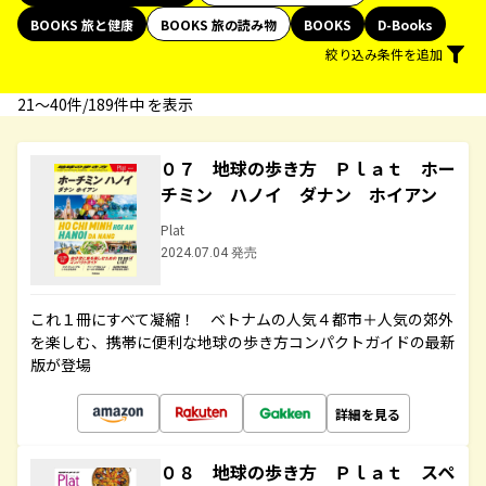
BOOKS 旅と健康
BOOKS 旅の読み物
BOOKS
D-Books
絞り込み条件を追加
21〜40件/189件中 を表示
０７ 地球の歩き方 Ｐｌａｔ ホー
チミン ハノイ ダナン ホイアン
Plat
2024.07.04 発売
これ１冊にすべて凝縮！ ベトナムの人気４都市＋人気の郊外
を楽しむ、携帯に便利な地球の歩き方コンパクトガイドの最新
版が登場
詳細を見る
０８ 地球の歩き方 Ｐｌａｔ スペ