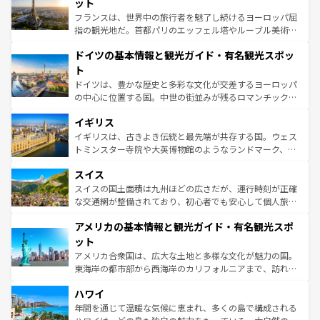
れる闘牛、そして美味しいタパスが生活の一部となってい
ット
る。首都マドリードの洗練された雰囲気や、バルセロナの
フランスは、世界中の旅行者を魅了し続けるヨーロッパ屈
アートに溢れた街角から、地方では古代ローマ遺跡や中世
指の観光地だ。首都パリのエッフェル塔やルーブル美術館
の城塞都市、穏やかなビーチリゾートまで多彩な表情を見
といった象徴的なスポットから、田舎町の古風な美しさま
せる。地方によって風土や気候が異なるスペインはその個
ドイツの基本情報と観光ガイド・有名観光スポッ
で、幅広い魅力が詰まっている。華麗な宮殿、歴史的な大
性で訪れる人を魅了する。 なお、新着のスペイン情報は
コ
聖堂、美しいビーチ、そして豊かな自然が、訪れる者を心
ト
ンテンツ一覧
を参照してほしい。
から魅了する。また、フランスは美食の国としても知ら
ドイツは、豊かな歴史と多彩な文化が交差するヨーロッパ
れ、フランス料理はユネスコ無形文化遺産にも登録されて
の中心に位置する国。中世の街並みが残るロマンチック街
いる。シャンパンの発祥地であるランス、プロヴァンスの
道から、未来を先取りするようなモダンな都市まで多様な
香り高いラベンダー畑など、多彩な楽しみ方が可能だ。さ
イギリス
顔を持つこの国は、どこを歩いても飽きることがない。ベ
らに、パリ以外の地域にも魅力が溢れており、どの街角に
ルリンの文化的活気、バイエルン州のアルプスの絶景、そ
イギリスは、古きよき伝統と最先端が共存する国。ウェス
も豊かな歴史と文化が息づいている。パリ以外の個性あふ
してライン川沿いのワイン畑といった風景は必見。ビール
トミンスター寺院や大英博物館のようなランドマーク、歴
れる地方に足を運ぶとそれぞれで全く異なる文化を体験で
とソーセージを味わいながら地元の人と過ごす楽しい時間
史ある大学都市、美しい丘陵地帯や牧歌的な風景など、エ
きるだろう。 なお、新着のフランス情報は
コンテンツ一覧
スイス
は、お酒好きな人にはぜひ体験してほしい。 なお、新着の
リアごとに異なる魅力がある。また、優雅なアフタヌーン
を参照してほしい。
ドイツ情報は
コンテンツ一覧
を参照してほしい。
ティー、ビール好きにはたまらない英国パブ、サッカー観
スイスの国土面積は九州ほどの広さだが、運行時刻が正確
戦など、本場だからこそできる体験も豊富。イギリスを旅
な交通網が整備されており、初心者でも安心して個人旅行
して楽しみつくそう。 なお、新着のイギリス情報は
コンテ
を楽しめる。日本同様に時刻表どおりの旅が可能だ。中世
アメリカの基本情報と観光ガイド・有名観光スポ
ンツ一覧
を参照してほしい。
の建物がそのまま残る町や、スイスならではのユニークな
博物館もあり、アルプス観光だけでなく町歩きも満喫する
ット
ことができる。国民の所得が高いため物価も高いが、旅行
アメリカ合衆国は、広大な土地と多様な文化が魅力の国。
者向けの交通パス提供のサービスもあり、うまく活用すれ
東海岸の都市部から西海岸のカリフォルニアまで、訪れる
ば市内交通費無料で観光を楽しむこともできる。 なお、新
場所ごとに異なる風景と体験が待っている。ニューヨーク
着のスイス情報は
コンテンツ一覧
を参照してほしい。
ハワイ
のような巨大都市は、観光、ショッピング、エンターテイ
ンメントが詰まった刺激的なスポットだ。一方、アメリカ
年間を通じて温暖な気候に恵まれ、多くの島で構成される
西部には大自然が広がり、グランドキャニオンやイエロー