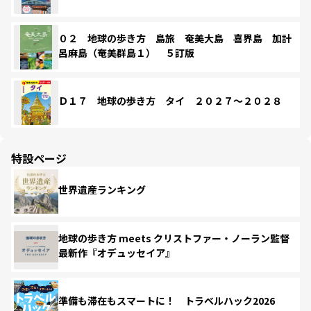
０２ 地球の歩き方 島旅 奄美大島 喜界島 加計
呂麻島（奄美群島１） ５訂版
Ｄ１７ 地球の歩き方 タイ ２０２７～２０２８
特設ページ
世界遺産ランキング
地球の歩き方 meets クリストファー・ノーラン監督
最新作『オデュッセイア』
準備も滞在もスマートに！ トラベルハック2026