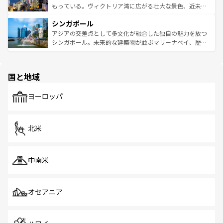
が旅行者を迎えてくれるので、きっと忘れられない旅にな
いビーチでリゾート気分を楽しむことができる。タイ料理
もっている。ヴィクトリア湾に広がる壮大な景色、近未来
るはずだ。 なお、新着のベトナム情報は
コンテンツ一覧
を
は世界的に有名で、屋台から高級レストランまで味覚を刺
的なアートスポット、そして歴史と現代が融合した町並
参照してほしい。
シンガポール
激する。気候は一年中温暖で、どの季節にも異なる楽しみ
み、どこを訪れても感動するはず。観光スポットが密集し
が待っている。親しみやすいタイの人々、仏教を中心とし
ており、効率よく見どころを回れるのも魅力。息をのむよ
アジアの交差点として多文化が融合した独自の魅力を放つ
た文化、そして多様な観光資源が、訪れる旅人を魅了し続
うな絶景から文化的な体験まで、香港を存分に楽しみ尽く
シンガポール。未来的な建築物が並ぶマリーナベイ、歴史
ける。 なお、新着のタイ情報は
コンテンツ一覧
を参照して
そう。 なお、新着の香港情報は
コンテンツ一覧
を参照して
と伝統を感じられるエスニックタウン、多数の緑豊かな公
ほしい。
ほしい。
園や自然保護区など、自然が調和した近代的な景観と文化
の多様性あふれるカラフルな町は、どこを歩いても新しい
国と地域
発見がある。さらに、治安のよさや充実した公共交通機関
も、旅行者にとっては魅力的なポイント。グルメも豊富
で、ホーカーズは地元の風情を楽しめる外せないスポット
ヨーロッパ
だ。訪れる人を飽きさせないシンガポールで、多様な魅力
を体感しよう。 なお、新着のシンガポール情報は
コンテン
ツ一覧
を参照してほしい。
北米
中南米
オセアニア