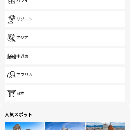
ハワイ
リゾート
アジア
中近東
アフリカ
日本
人気スポット