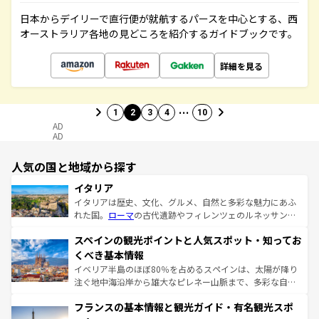
日本からデイリーで直行便が就航するパースを中心とする、西
オーストラリア各地の見どころを紹介するガイドブックです。
詳細を見る
…
1
2
3
4
10
AD
AD
人気の国と地域から探す
イタリア
イタリアは歴史、文化、グルメ、自然と多彩な魅力にあふ
れた国。
ローマ
の古代遺跡やフィレンツェのルネッサンス
美術、ヴェネツィアの運河など、歴史あるスポットはもち
スペインの観光ポイントと人気スポット・知ってお
ろん、トスカーナの美しい田園風景やアマルフィ海岸の絶
景など、自然景観も見逃せない。観光の合間には、本場の
くべき基本情報
ピザやパスタなど、絶品のイタリア料理を堪能することも
イベリア半島のほぼ80％を占めるスペインは、太陽が降り
できる。朝目覚めてから夜眠るまで、すべての瞬間を楽し
注ぐ地中海沿岸から雄大なピレネー山脈まで、多彩な自然
ませてくれるイタリアで、忘れられない旅をしてみよう！
と文化が詰まったヨーロッパ屈指の旅行先だ。多様な地域
なお、新着のイタリア情報は
コンテンツ一覧
を参照してほ
フランスの基本情報と観光ガイド・有名観光スポ
文化が根付くこの国では、情熱的なフラメンコ、熱気あふ
しい。