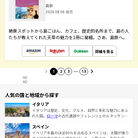
島旅
2026.08.06 発売
絶景スポットから島ごはん、カフェ、歴史的名所まで、島の人
たちが教えてくれた天草の魅力を1冊に凝縮。さあ、島旅へ。
詳細を見る
…
1
2
3
13
AD
AD
人気の国と地域から探す
イタリア
イタリアは歴史、文化、グルメ、自然と多彩な魅力にあふ
れた国。
ローマ
の古代遺跡やフィレンツェのルネッサンス
美術、ヴェネツィアの運河など、歴史あるスポットはもち
スペイン
ろん、トスカーナの美しい田園風景やアマルフィ海岸の絶
景など、自然景観も見逃せない。観光の合間には、本場の
イベリア半島のほぼ80％を占めるスペインは、太陽が降り
ピザやパスタなど、絶品のイタリア料理を堪能することも