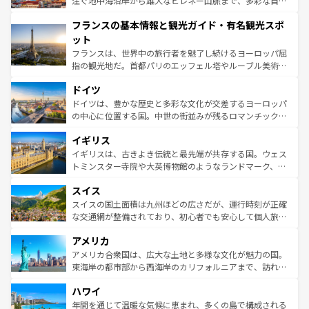
注ぐ地中海沿岸から雄大なピレネー山脈まで、多彩な自然
できる。朝目覚めてから夜眠るまで、すべての瞬間を楽し
と文化が詰まったヨーロッパ屈指の旅行先だ。多様な地域
フランスの基本情報と観光ガイド・有名観光スポ
ませてくれるイタリアで、忘れられない旅をしてみよう！
文化が根付くこの国では、情熱的なフラメンコ、熱気あふ
なお、新着のイタリア情報は
コンテンツ一覧
を参照してほ
れる闘牛、そして美味しいタパスが生活の一部となってい
ット
しい。
る。首都マドリードの洗練された雰囲気や、バルセロナの
フランスは、世界中の旅行者を魅了し続けるヨーロッパ屈
アートに溢れた街角から、地方では古代ローマ遺跡や中世
指の観光地だ。首都パリのエッフェル塔やルーブル美術館
の城塞都市、穏やかなビーチリゾートまで多彩な表情を見
といった象徴的なスポットから、田舎町の古風な美しさま
せる。地方によって風土や気候が異なるスペインはその個
ドイツ
で、幅広い魅力が詰まっている。華麗な宮殿、歴史的な大
性で訪れる人を魅了する。 なお、新着のスペイン情報は
コ
聖堂、美しいビーチ、そして豊かな自然が、訪れる者を心
ドイツは、豊かな歴史と多彩な文化が交差するヨーロッパ
ンテンツ一覧
を参照してほしい。
から魅了する。また、フランスは美食の国としても知ら
の中心に位置する国。中世の街並みが残るロマンチック街
れ、フランス料理はユネスコ無形文化遺産にも登録されて
道から、未来を先取りするようなモダンな都市まで多様な
イギリス
いる。シャンパンの発祥地であるランス、プロヴァンスの
顔を持つこの国は、どこを歩いても飽きることがない。ベ
香り高いラベンダー畑など、多彩な楽しみ方が可能だ。さ
ルリンの文化的活気、バイエルン州のアルプスの絶景、そ
イギリスは、古きよき伝統と最先端が共存する国。ウェス
らに、パリ以外の地域にも魅力が溢れており、どの街角に
してライン川沿いのワイン畑といった風景は必見。ビール
トミンスター寺院や大英博物館のようなランドマーク、歴
も豊かな歴史と文化が息づいている。パリ以外の個性あふ
とソーセージを味わいながら地元の人と過ごす楽しい時間
史ある大学都市、美しい丘陵地帯や牧歌的な風景など、エ
れる地方に足を運ぶとそれぞれで全く異なる文化を体験で
スイス
は、お酒好きな人にはぜひ体験してほしい。 なお、新着の
リアごとに異なる魅力がある。また、優雅なアフタヌーン
きるだろう。 なお、新着のフランス情報は
コンテンツ一覧
ドイツ情報は
コンテンツ一覧
を参照してほしい。
ティー、ビール好きにはたまらない英国パブ、サッカー観
スイスの国土面積は九州ほどの広さだが、運行時刻が正確
を参照してほしい。
戦など、本場だからこそできる体験も豊富。イギリスを旅
な交通網が整備されており、初心者でも安心して個人旅行
して楽しみつくそう。 なお、新着のイギリス情報は
コンテ
を楽しめる。日本同様に時刻表どおりの旅が可能だ。中世
アメリカ
ンツ一覧
を参照してほしい。
の建物がそのまま残る町や、スイスならではのユニークな
博物館もあり、アルプス観光だけでなく町歩きも満喫する
アメリカ合衆国は、広大な土地と多様な文化が魅力の国。
ことができる。国民の所得が高いため物価も高いが、旅行
東海岸の都市部から西海岸のカリフォルニアまで、訪れる
者向けの交通パス提供のサービスもあり、うまく活用すれ
場所ごとに異なる風景と体験が待っている。ニューヨーク
ハワイ
ば市内交通費無料で観光を楽しむこともできる。 なお、新
のような巨大都市は、観光、ショッピング、エンターテイ
着のスイス情報は
コンテンツ一覧
を参照してほしい。
ンメントが詰まった刺激的なスポットだ。一方、アメリカ
年間を通じて温暖な気候に恵まれ、多くの島で構成される