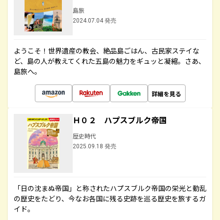
島旅
2024.07.04 発売
ようこそ！世界遺産の教会、絶品島ごはん、古民家ステイな
ど、島の人が教えてくれた五島の魅力をギュッと凝縮。さあ、
島旅へ。
詳細を見る
Ｈ０２ ハプスブルク帝国
歴史時代
2025.09.18 発売
「日の沈まぬ帝国」と称されたハプスブルク帝国の栄光と動乱
の歴史をたどり、今なお各国に残る史跡を巡る歴史を旅するガ
イド。