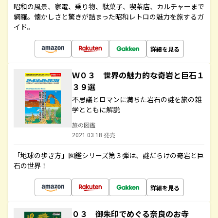
昭和の風景、家電、乗り物、駄菓子、喫茶店、カルチャーまで
網羅。懐かしさと驚きが詰まった昭和レトロの魅力を旅するガ
イド。
詳細を見る
Ｗ０３ 世界の魅力的な奇岩と巨石１
３９選
不思議とロマンに満ちた岩石の謎を旅の雑
学とともに解説
旅の図鑑
2021.03.18 発売
「地球の歩き方」図鑑シリーズ第３弾は、謎だらけの奇岩と巨
石の世界！
詳細を見る
０３ 御朱印でめぐる奈良のお寺