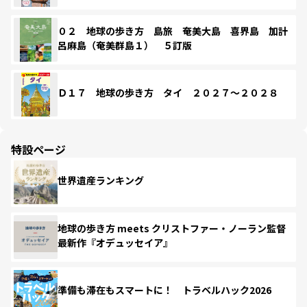
０２ 地球の歩き方 島旅 奄美大島 喜界島 加計
呂麻島（奄美群島１） ５訂版
Ｄ１７ 地球の歩き方 タイ ２０２７～２０２８
特設ページ
世界遺産ランキング
地球の歩き方 meets クリストファー・ノーラン監督
最新作『オデュッセイア』
準備も滞在もスマートに！ トラベルハック2026