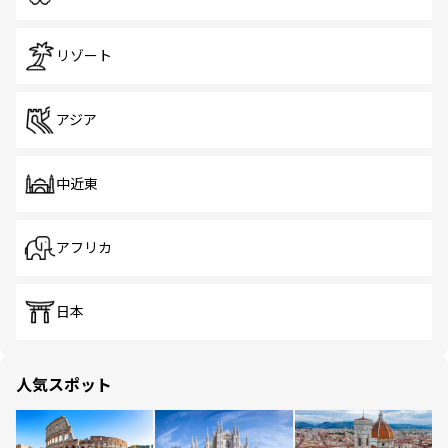
リゾート
アジア
中近東
アフリカ
日本
人気スポット