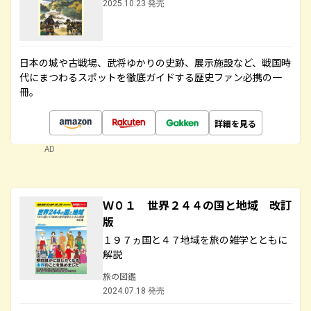
2025.10.23 発売
日本の城や古戦場、武将ゆかりの史跡、展示施設など、戦国時
代にまつわるスポットを徹底ガイドする歴史ファン必携の一
冊。
詳細を見る
AD
Ｗ０１ 世界２４４の国と地域 改訂
版
１９７ヵ国と４７地域を旅の雑学とともに
解説
旅の図鑑
2024.07.18 発売