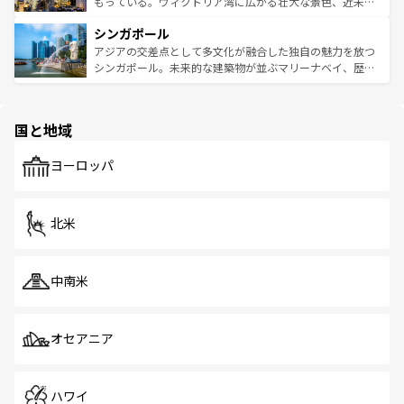
いビーチでリゾート気分を楽しむことができる。タイ料理
もっている。ヴィクトリア湾に広がる壮大な景色、近未来
るはずだ。 なお、新着のベトナム情報は
コンテンツ一覧
を
は世界的に有名で、屋台から高級レストランまで味覚を刺
的なアートスポット、そして歴史と現代が融合した町並
参照してほしい。
シンガポール
激する。気候は一年中温暖で、どの季節にも異なる楽しみ
み、どこを訪れても感動するはず。観光スポットが密集し
が待っている。親しみやすいタイの人々、仏教を中心とし
ており、効率よく見どころを回れるのも魅力。息をのむよ
アジアの交差点として多文化が融合した独自の魅力を放つ
た文化、そして多様な観光資源が、訪れる旅人を魅了し続
うな絶景から文化的な体験まで、香港を存分に楽しみ尽く
シンガポール。未来的な建築物が並ぶマリーナベイ、歴史
ける。 なお、新着のタイ情報は
コンテンツ一覧
を参照して
そう。 なお、新着の香港情報は
コンテンツ一覧
を参照して
と伝統を感じられるエスニックタウン、多数の緑豊かな公
ほしい。
ほしい。
園や自然保護区など、自然が調和した近代的な景観と文化
の多様性あふれるカラフルな町は、どこを歩いても新しい
国と地域
発見がある。さらに、治安のよさや充実した公共交通機関
も、旅行者にとっては魅力的なポイント。グルメも豊富
で、ホーカーズは地元の風情を楽しめる外せないスポット
ヨーロッパ
だ。訪れる人を飽きさせないシンガポールで、多様な魅力
を体感しよう。 なお、新着のシンガポール情報は
コンテン
ツ一覧
を参照してほしい。
北米
中南米
オセアニア
ハワイ