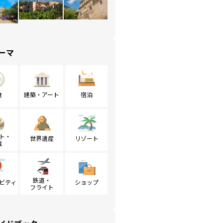
ーマ
食
建築・アート
宿泊
ト・
世界遺産
リゾート
戦
鉄道・
ビティ
ショップ
フライト