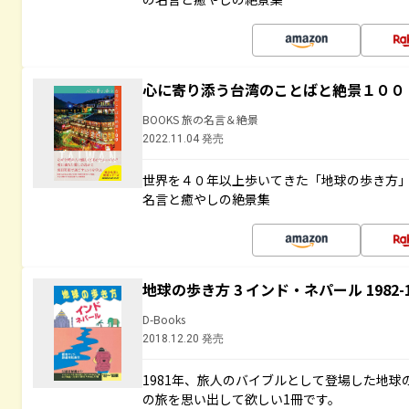
心に寄り添う台湾のことばと絶景１００
BOOKS 旅の名言＆絶景
2022.11.04 発売
世界を４０年以上歩いてきた「地球の歩き方
名言と癒やしの絶景集
地球の歩き方 3 インド・ネパール 1982
D-Books
2018.12.20 発売
1981年、旅人のバイブルとして登場した地
の旅を思い出して欲しい1冊です。