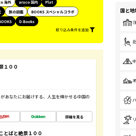
co 海外
aruco 国内
Plat
国と地
代
旅の図鑑
BOOKS スペシャルコラボ
BOOKS
D-Books
絞り込み条件を追加
景１００
」があなたにお届けする、人生を輝かせる中国の
詳細を見る
ことばと絶景１００