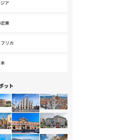
アジア
中近東
アフリカ
日本
ポット