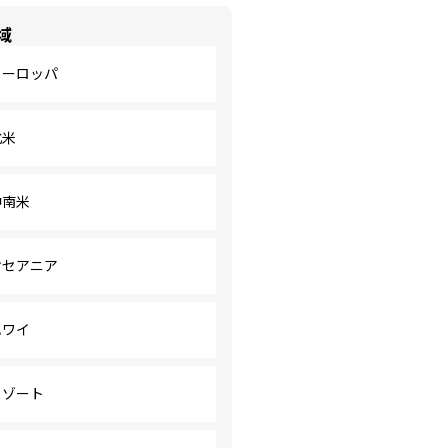
域
ヨーロッパ
北米
中南米
オセアニア
ハワイ
リゾート