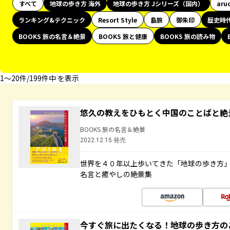
すべて
地球の歩き方 海外
地球の歩き方 Jシリーズ（国内）
aru
ランキング&テクニック
Resort Style
島旅
御朱印
歴史時
BOOKS 旅の名言＆絶景
BOOKS 旅と健康
BOOKS 旅の読み物
1〜20件/199件中 を表示
悠久の教えをひもとく中国のことばと絶
BOOKS 旅の名言＆絶景
2022.12.15 発売
世界を４０年以上歩いてきた「地球の歩き方
名言と癒やしの絶景集
今すぐ旅に出たくなる！地球の歩き方の