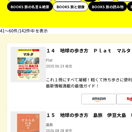
BOOKS 旅の名言＆絶景
BOOKS 旅と健康
BOOKS 旅の読み物
41〜60件/142件中 を表示
１４ 地球の歩き方 Ｐｌａｔ マルタ
Plat
2025.06.23 発売
これ１冊にすべて凝縮！軽くて持ち歩きに便
最新情報満載の最強ガイド！
１５ 地球の歩き方 島旅 伊豆大島 
島旅
2026.08.28 発売