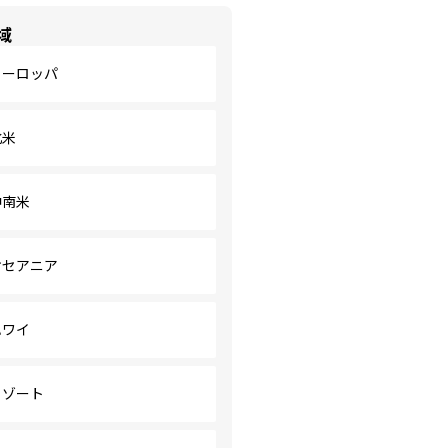
域
ヨーロッパ
北米
中南米
オセアニア
ハワイ
リゾート