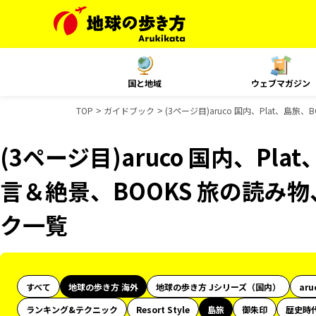
国と地域
ウェブマガジン
TOP
ガイドブック
(3ページ目)aruco 国内、Plat、島
(3ページ目)aruco 国内、Pla
言＆絶景、BOOKS 旅の読み物
ク一覧
すべて
地球の歩き方 海外
地球の歩き方 Jシリーズ（国内）
aru
ランキング&テクニック
Resort Style
島旅
御朱印
歴史時