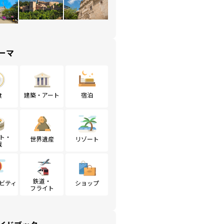
ーマ
食
建築・アート
宿泊
ト・
世界遺産
リゾート
戦
鉄道・
ビティ
ショップ
フライト