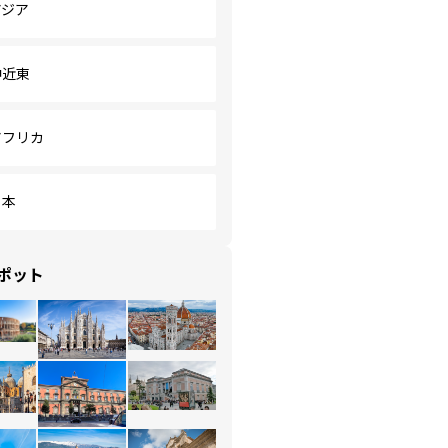
アジア
中近東
アフリカ
日本
ポット