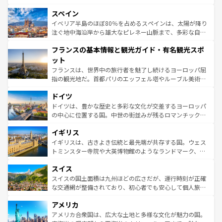
美術、ヴェネツィアの運河など、歴史あるスポットはもち
スペイン
ろん、トスカーナの美しい田園風景やアマルフィ海岸の絶
景など、自然景観も見逃せない。観光の合間には、本場の
イベリア半島のほぼ80％を占めるスペインは、太陽が降り
ピザやパスタなど、絶品のイタリア料理を堪能することも
注ぐ地中海沿岸から雄大なピレネー山脈まで、多彩な自然
できる。朝目覚めてから夜眠るまで、すべての瞬間を楽し
と文化が詰まったヨーロッパ屈指の旅行先だ。多様な地域
フランスの基本情報と観光ガイド・有名観光スポ
ませてくれるイタリアで、忘れられない旅をしてみよう！
文化が根付くこの国では、情熱的なフラメンコ、熱気あふ
なお、新着のイタリア情報は
コンテンツ一覧
を参照してほ
れる闘牛、そして美味しいタパスが生活の一部となってい
ット
しい。
る。首都マドリードの洗練された雰囲気や、バルセロナの
フランスは、世界中の旅行者を魅了し続けるヨーロッパ屈
アートに溢れた街角から、地方では古代ローマ遺跡や中世
指の観光地だ。首都パリのエッフェル塔やルーブル美術館
の城塞都市、穏やかなビーチリゾートまで多彩な表情を見
といった象徴的なスポットから、田舎町の古風な美しさま
せる。地方によって風土や気候が異なるスペインはその個
ドイツ
で、幅広い魅力が詰まっている。華麗な宮殿、歴史的な大
性で訪れる人を魅了する。 なお、新着のスペイン情報は
コ
聖堂、美しいビーチ、そして豊かな自然が、訪れる者を心
ドイツは、豊かな歴史と多彩な文化が交差するヨーロッパ
ンテンツ一覧
を参照してほしい。
から魅了する。また、フランスは美食の国としても知ら
の中心に位置する国。中世の街並みが残るロマンチック街
れ、フランス料理はユネスコ無形文化遺産にも登録されて
道から、未来を先取りするようなモダンな都市まで多様な
イギリス
いる。シャンパンの発祥地であるランス、プロヴァンスの
顔を持つこの国は、どこを歩いても飽きることがない。ベ
香り高いラベンダー畑など、多彩な楽しみ方が可能だ。さ
ルリンの文化的活気、バイエルン州のアルプスの絶景、そ
イギリスは、古きよき伝統と最先端が共存する国。ウェス
らに、パリ以外の地域にも魅力が溢れており、どの街角に
してライン川沿いのワイン畑といった風景は必見。ビール
トミンスター寺院や大英博物館のようなランドマーク、歴
も豊かな歴史と文化が息づいている。パリ以外の個性あふ
とソーセージを味わいながら地元の人と過ごす楽しい時間
史ある大学都市、美しい丘陵地帯や牧歌的な風景など、エ
れる地方に足を運ぶとそれぞれで全く異なる文化を体験で
スイス
は、お酒好きな人にはぜひ体験してほしい。 なお、新着の
リアごとに異なる魅力がある。また、優雅なアフタヌーン
きるだろう。 なお、新着のフランス情報は
コンテンツ一覧
ドイツ情報は
コンテンツ一覧
を参照してほしい。
ティー、ビール好きにはたまらない英国パブ、サッカー観
スイスの国土面積は九州ほどの広さだが、運行時刻が正確
を参照してほしい。
戦など、本場だからこそできる体験も豊富。イギリスを旅
な交通網が整備されており、初心者でも安心して個人旅行
して楽しみつくそう。 なお、新着のイギリス情報は
コンテ
を楽しめる。日本同様に時刻表どおりの旅が可能だ。中世
アメリカ
ンツ一覧
を参照してほしい。
の建物がそのまま残る町や、スイスならではのユニークな
博物館もあり、アルプス観光だけでなく町歩きも満喫する
アメリカ合衆国は、広大な土地と多様な文化が魅力の国。