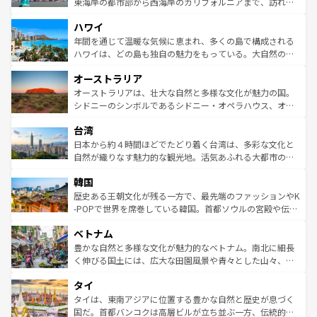
ことができる。国民の所得が高いため物価も高いが、旅行
東海岸の都市部から西海岸のカリフォルニアまで、訪れる
者向けの交通パス提供のサービスもあり、うまく活用すれ
場所ごとに異なる風景と体験が待っている。ニューヨーク
ハワイ
ば市内交通費無料で観光を楽しむこともできる。 なお、新
のような巨大都市は、観光、ショッピング、エンターテイ
着のスイス情報は
コンテンツ一覧
を参照してほしい。
ンメントが詰まった刺激的なスポットだ。一方、アメリカ
年間を通じて温暖な気候に恵まれ、多くの島で構成される
西部には大自然が広がり、グランドキャニオンやイエロー
ハワイは、どの島も独自の魅力をもっている。大自然の神
ストーン国立公園といった絶景が堪能できる。さらに、南
秘を感じたいなら、火山が生み出した壮大な景観を誇るハ
オーストラリア
部のニューオーリンズでは、音楽と美食が融合した独特の
ワイ島は見逃せない。また、定番の観光地といえばオアフ
文化が魅力。旅行者はアメリカの各地域で異なる魅力を楽
島だが、静かな自然を求めるならマウイ島やカウアイ島が
オーストラリアは、壮大な自然と多様な文化が魅力の国。
しみながら、その多様性と豊かな歴史を感じることができ
おすすめ。エメラルドグリーンに輝く海をはじめ、豊かな
シドニーのシンボルであるシドニー・オペラハウス、オー
るだろう。車でのロードトリップや列車の旅も、アメリカ
文化や歴史が息づいている。「アロハスピリット」と呼ば
ストラリア東海岸北部に広がる大サンゴ礁地帯グレートバ
ならではの贅沢な旅のスタイルだ。 なお、新着のアメリカ
台湾
れるおもてなしの心で訪れる人々を迎えてくれるハワイの
リアリーフや大陸中央部にそびえるウルル（エアーズロッ
情報は
コンテンツ一覧
を参照してほしい。
人々、おいしいローカルフードやハワイアンミュージッ
ク）、タスマニアの美しい原生林やケアンズの熱帯雨林な
日本から約４時間ほどでたどり着く台湾は、多彩な文化と
ク、伝統的なフラダンスなど、すべてがハワイの魅力を彩
ど、見どころがたくさん。また、カフェやワイン、オージ
自然が織りなす魅力的な観光地。活気あふれる大都市の台
っている。訪れるたびに新しい発見と感動が待っているハ
ービーフなどの食文化も豊かで、美味しいものであふれて
北やノスタルジックな町並みが人気な九份（ジォウフェ
ワイを、存分に味わってほしい。 なお、新着のハワイ情報
韓国
いる。アクティビティも充実しており、サーフィンやダイ
ン）、静ひつな山岳地帯である台湾東部など、都市の喧騒
は
コンテンツ一覧
を参照してほしい。
ビング、ハイキングなど、アウトドア好きにはたまらな
と山間の静けさが共存しており、訪れる人に新しい発見と
歴史ある王朝文化が残る一方で、最先端のファッションやK
い。オーストラリアの多彩な魅力を存分に味わいつくそ
驚きをもたらしてくれる。また、奥深い台湾の食文化も魅
-POPで世界を席巻している韓国。首都ソウルの宮殿や伝統
う。 なお、新着のオーストラリア情報は
コンテンツ一覧
を
力で、夜市などの屋台グルメから高級料理、ヘルシーで美
家屋が並ぶエリアでは韓国の歴史と文化に浸ることがで
参照してほしい。
ベトナム
容にもいいと評判のスイーツなど、バラエティ豊かな料理
き、地方に足を延ばせば四季折々の自然美を楽しむことが
が味わえる。 なお、新着の台湾情報は
コンテンツ一覧
を参
できる。そして、キムチや焼肉、絶品のストリートフード
豊かな自然と多様な文化が魅力的なベトナム。南北に細長
照してほしい。
まで、さまざまな韓国料理が待っている。夜には、韓国な
く伸びる国土には、広大な田園風景や青々とした山々、世
らではのナイトライフも堪能できる。あたたかいホスピタ
界遺産に登録された壮大な自然景観が点在し、都市部では
タイ
リティに包まれながら、韓国の多彩な魅力を心ゆくまで味
急速な発展と共に伝統が息づく。ハノイの古い町並みやホ
わってみてほしい。 なお、新着の韓国情報は
コンテンツ一
ーチミン市のフランス統治時代の建物も、独特の雰囲気を
タイは、東南アジアに位置する豊かな自然と歴史が息づく
覧
を参照してほしい。
醸し出している。また、バラエティの豊かさとおいしさで
国だ。首都バンコクは高層ビルが立ち並ぶ一方、伝統的な