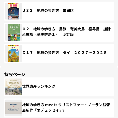
Ｊ３３ 地球の歩き方 墨田区
０２ 地球の歩き方 島旅 奄美大島 喜界島 加計
呂麻島（奄美群島１） ５訂版
Ｄ１７ 地球の歩き方 タイ ２０２７～２０２８
特設ページ
世界遺産ランキング
地球の歩き方 meets クリストファー・ノーラン監督
最新作『オデュッセイア』