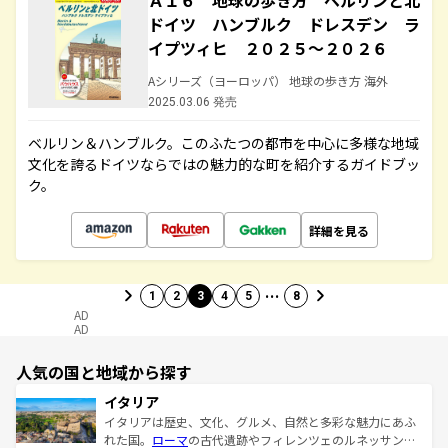
Ａ１６ 地球の歩き方 ベルリンと北
ドイツ ハンブルク ドレスデン ラ
イプツィヒ ２０２５～２０２６
Aシリーズ（ヨーロッパ） 地球の歩き方 海外
2025.03.06 発売
ベルリン＆ハンブルク。このふたつの都市を中心に多様な地域
文化を誇るドイツならではの魅力的な町を紹介するガイドブッ
ク。
詳細を見る
…
1
2
3
4
5
8
AD
AD
人気の国と地域から探す
イタリア
イタリアは歴史、文化、グルメ、自然と多彩な魅力にあふ
れた国。
ローマ
の古代遺跡やフィレンツェのルネッサンス