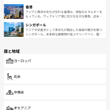
世界中の食通を魅了してやまないベトナム料理も魅力のひ
寺院や市場がいたるところに点在し、古きよき文化と現代
香港
とつ。フォーやバインミー、ベトナムコーヒーなどは、ぜ
の活気が交差している。北部ではチェンマイなどの山岳地
ひ現地で味わいたい。どの地域を訪れてもあたたかい人々
帯で自然と触れ合い、南部ではプーケットやクラビの美し
アジアと西洋の文化が交わる香港は、特有のエネルギーを
が旅行者を迎えてくれるので、きっと忘れられない旅にな
いビーチでリゾート気分を楽しむことができる。タイ料理
もっている。ヴィクトリア湾に広がる壮大な景色、近未来
るはずだ。 なお、新着のベトナム情報は
コンテンツ一覧
を
は世界的に有名で、屋台から高級レストランまで味覚を刺
的なアートスポット、そして歴史と現代が融合した町並
参照してほしい。
シンガポール
激する。気候は一年中温暖で、どの季節にも異なる楽しみ
み、どこを訪れても感動するはず。観光スポットが密集し
が待っている。親しみやすいタイの人々、仏教を中心とし
ており、効率よく見どころを回れるのも魅力。息をのむよ
アジアの交差点として多文化が融合した独自の魅力を放つ
た文化、そして多様な観光資源が、訪れる旅人を魅了し続
うな絶景から文化的な体験まで、香港を存分に楽しみ尽く
シンガポール。未来的な建築物が並ぶマリーナベイ、歴史
ける。 なお、新着のタイ情報は
コンテンツ一覧
を参照して
そう。 なお、新着の香港情報は
コンテンツ一覧
を参照して
と伝統を感じられるエスニックタウン、多数の緑豊かな公
ほしい。
ほしい。
園や自然保護区など、自然が調和した近代的な景観と文化
の多様性あふれるカラフルな町は、どこを歩いても新しい
国と地域
発見がある。さらに、治安のよさや充実した公共交通機関
も、旅行者にとっては魅力的なポイント。グルメも豊富
で、ホーカーズは地元の風情を楽しめる外せないスポット
ヨーロッパ
だ。訪れる人を飽きさせないシンガポールで、多様な魅力
を体感しよう。 なお、新着のシンガポール情報は
コンテン
ツ一覧
を参照してほしい。
北米
中南米
オセアニア