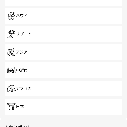
ハワイ
リゾート
アジア
中近東
アフリカ
日本