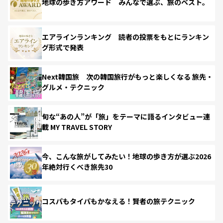
地球の歩き方アワード みんなで選ぶ、旅のベスト。
エアラインランキング 読者の投票をもとにランキン
グ形式で発表
Next韓国旅 次の韓国旅行がもっと楽しくなる 旅先・
グルメ・テクニック
旬な“あの人”が「旅」をテーマに語るインタビュー連
載 MY TRAVEL STORY
今、こんな旅がしてみたい！地球の歩き方が選ぶ2026
年絶対行くべき旅先30
コスパもタイパもかなえる！賢者の旅テクニック