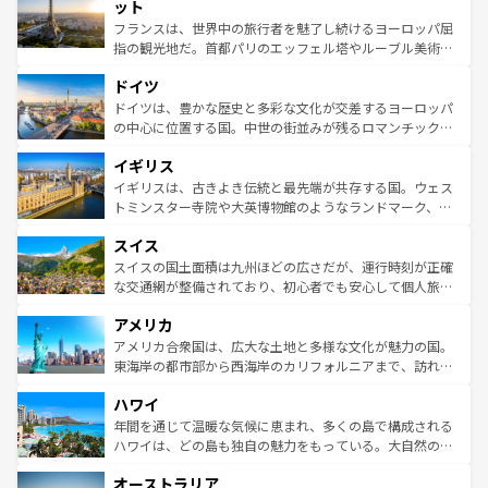
なお、新着のイタリア情報は
コンテンツ一覧
を参照してほ
れる闘牛、そして美味しいタパスが生活の一部となってい
ット
しい。
る。首都マドリードの洗練された雰囲気や、バルセロナの
フランスは、世界中の旅行者を魅了し続けるヨーロッパ屈
アートに溢れた街角から、地方では古代ローマ遺跡や中世
指の観光地だ。首都パリのエッフェル塔やルーブル美術館
の城塞都市、穏やかなビーチリゾートまで多彩な表情を見
といった象徴的なスポットから、田舎町の古風な美しさま
せる。地方によって風土や気候が異なるスペインはその個
ドイツ
で、幅広い魅力が詰まっている。華麗な宮殿、歴史的な大
性で訪れる人を魅了する。 なお、新着のスペイン情報は
コ
聖堂、美しいビーチ、そして豊かな自然が、訪れる者を心
ドイツは、豊かな歴史と多彩な文化が交差するヨーロッパ
ンテンツ一覧
を参照してほしい。
から魅了する。また、フランスは美食の国としても知ら
の中心に位置する国。中世の街並みが残るロマンチック街
れ、フランス料理はユネスコ無形文化遺産にも登録されて
道から、未来を先取りするようなモダンな都市まで多様な
イギリス
いる。シャンパンの発祥地であるランス、プロヴァンスの
顔を持つこの国は、どこを歩いても飽きることがない。ベ
香り高いラベンダー畑など、多彩な楽しみ方が可能だ。さ
ルリンの文化的活気、バイエルン州のアルプスの絶景、そ
イギリスは、古きよき伝統と最先端が共存する国。ウェス
らに、パリ以外の地域にも魅力が溢れており、どの街角に
してライン川沿いのワイン畑といった風景は必見。ビール
トミンスター寺院や大英博物館のようなランドマーク、歴
も豊かな歴史と文化が息づいている。パリ以外の個性あふ
とソーセージを味わいながら地元の人と過ごす楽しい時間
史ある大学都市、美しい丘陵地帯や牧歌的な風景など、エ
れる地方に足を運ぶとそれぞれで全く異なる文化を体験で
スイス
は、お酒好きな人にはぜひ体験してほしい。 なお、新着の
リアごとに異なる魅力がある。また、優雅なアフタヌーン
きるだろう。 なお、新着のフランス情報は
コンテンツ一覧
ドイツ情報は
コンテンツ一覧
を参照してほしい。
ティー、ビール好きにはたまらない英国パブ、サッカー観
スイスの国土面積は九州ほどの広さだが、運行時刻が正確
を参照してほしい。
戦など、本場だからこそできる体験も豊富。イギリスを旅
な交通網が整備されており、初心者でも安心して個人旅行
して楽しみつくそう。 なお、新着のイギリス情報は
コンテ
を楽しめる。日本同様に時刻表どおりの旅が可能だ。中世
アメリカ
ンツ一覧
を参照してほしい。
の建物がそのまま残る町や、スイスならではのユニークな
博物館もあり、アルプス観光だけでなく町歩きも満喫する
アメリカ合衆国は、広大な土地と多様な文化が魅力の国。
ことができる。国民の所得が高いため物価も高いが、旅行
東海岸の都市部から西海岸のカリフォルニアまで、訪れる
者向けの交通パス提供のサービスもあり、うまく活用すれ
場所ごとに異なる風景と体験が待っている。ニューヨーク
ハワイ
ば市内交通費無料で観光を楽しむこともできる。 なお、新
のような巨大都市は、観光、ショッピング、エンターテイ
着のスイス情報は
コンテンツ一覧
を参照してほしい。
ンメントが詰まった刺激的なスポットだ。一方、アメリカ
年間を通じて温暖な気候に恵まれ、多くの島で構成される
西部には大自然が広がり、グランドキャニオンやイエロー
ハワイは、どの島も独自の魅力をもっている。大自然の神
ストーン国立公園といった絶景が堪能できる。さらに、南
秘を感じたいなら、火山が生み出した壮大な景観を誇るハ
オーストラリア
部のニューオーリンズでは、音楽と美食が融合した独特の
ワイ島は見逃せない。また、定番の観光地といえばオアフ