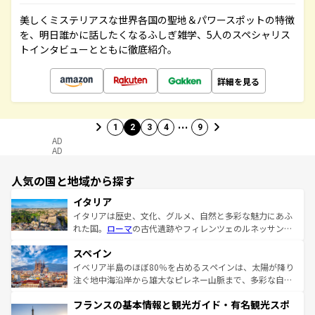
美しくミステリアスな世界各国の聖地＆パワースポットの特徴
を、明日誰かに話したくなるふしぎ雑学、5人のスペシャリス
トインタビューとともに徹底紹介。
詳細を見る
…
1
2
3
4
9
AD
AD
人気の国と地域から探す
イタリア
イタリアは歴史、文化、グルメ、自然と多彩な魅力にあふ
れた国。
ローマ
の古代遺跡やフィレンツェのルネッサンス
美術、ヴェネツィアの運河など、歴史あるスポットはもち
スペイン
ろん、トスカーナの美しい田園風景やアマルフィ海岸の絶
景など、自然景観も見逃せない。観光の合間には、本場の
イベリア半島のほぼ80％を占めるスペインは、太陽が降り
ピザやパスタなど、絶品のイタリア料理を堪能することも
注ぐ地中海沿岸から雄大なピレネー山脈まで、多彩な自然
できる。朝目覚めてから夜眠るまで、すべての瞬間を楽し
と文化が詰まったヨーロッパ屈指の旅行先だ。多様な地域
フランスの基本情報と観光ガイド・有名観光スポ
ませてくれるイタリアで、忘れられない旅をしてみよう！
文化が根付くこの国では、情熱的なフラメンコ、熱気あふ