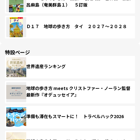
呂麻島（奄美群島１） ５訂版
Ｄ１７ 地球の歩き方 タイ ２０２７～２０２８
特設ページ
世界遺産ランキング
地球の歩き方 meets クリストファー・ノーラン監督
最新作『オデュッセイア』
準備も滞在もスマートに！ トラベルハック2026