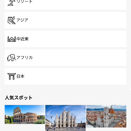
リゾート
アジア
中近東
アフリカ
日本
人気スポット