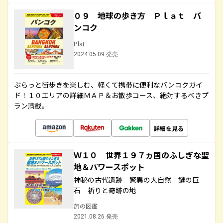
０９ 地球の歩き方 Ｐｌａｔ バ
ンコク
Plat
2024.05.09 発売
ぷらっと街歩きを楽しむ、軽くて携帯に便利なバンコクガイ
ド！１０エリアの詳細ＭＡＰ＆お散歩コース、絶対するべきプ
ラン満載。
詳細を見る
Ｗ１０ 世界１９７ヵ国のふしぎな聖
地＆パワースポット
神秘の古代遺跡 驚異の大自然 謎の巨
石 祈りと奇跡の地
旅の図鑑
2021.08.26 発売