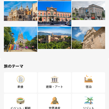
旅のテーマ
飲食
建築・アート
宿泊
イベント・観戦
世界遺産
リゾート