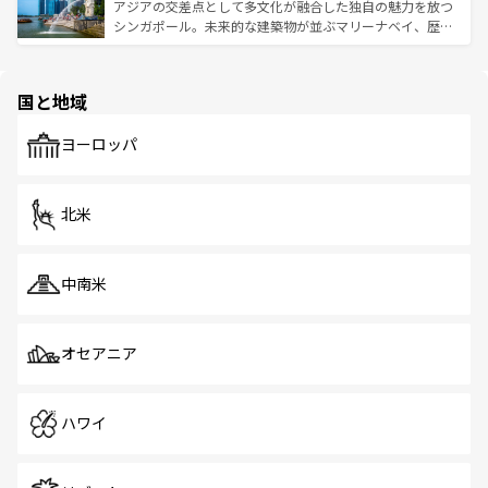
が待っている。親しみやすいタイの人々、仏教を中心とし
ており、効率よく見どころを回れるのも魅力。息をのむよ
アジアの交差点として多文化が融合した独自の魅力を放つ
た文化、そして多様な観光資源が、訪れる旅人を魅了し続
うな絶景から文化的な体験まで、香港を存分に楽しみ尽く
シンガポール。未来的な建築物が並ぶマリーナベイ、歴史
ける。 なお、新着のタイ情報は
コンテンツ一覧
を参照して
そう。 なお、新着の香港情報は
コンテンツ一覧
を参照して
と伝統を感じられるエスニックタウン、多数の緑豊かな公
ほしい。
ほしい。
園や自然保護区など、自然が調和した近代的な景観と文化
の多様性あふれるカラフルな町は、どこを歩いても新しい
国と地域
発見がある。さらに、治安のよさや充実した公共交通機関
も、旅行者にとっては魅力的なポイント。グルメも豊富
で、ホーカーズは地元の風情を楽しめる外せないスポット
ヨーロッパ
だ。訪れる人を飽きさせないシンガポールで、多様な魅力
を体感しよう。 なお、新着のシンガポール情報は
コンテン
ツ一覧
を参照してほしい。
北米
中南米
オセアニア
ハワイ