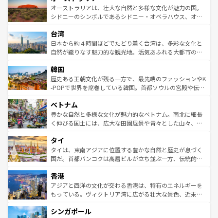
文化が魅力。旅行者はアメリカの各地域で異なる魅力を楽
島だが、静かな自然を求めるならマウイ島やカウアイ島が
オーストラリアは、壮大な自然と多様な文化が魅力の国。
しみながら、その多様性と豊かな歴史を感じることができ
おすすめ。エメラルドグリーンに輝く海をはじめ、豊かな
シドニーのシンボルであるシドニー・オペラハウス、オー
るだろう。車でのロードトリップや列車の旅も、アメリカ
文化や歴史が息づいている。「アロハスピリット」と呼ば
ストラリア東海岸北部に広がる大サンゴ礁地帯グレートバ
ならではの贅沢な旅のスタイルだ。 なお、新着のアメリカ
台湾
れるおもてなしの心で訪れる人々を迎えてくれるハワイの
リアリーフや大陸中央部にそびえるウルル（エアーズロッ
情報は
コンテンツ一覧
を参照してほしい。
人々、おいしいローカルフードやハワイアンミュージッ
ク）、タスマニアの美しい原生林やケアンズの熱帯雨林な
日本から約４時間ほどでたどり着く台湾は、多彩な文化と
ク、伝統的なフラダンスなど、すべてがハワイの魅力を彩
ど、見どころがたくさん。また、カフェやワイン、オージ
自然が織りなす魅力的な観光地。活気あふれる大都市の台
っている。訪れるたびに新しい発見と感動が待っているハ
ービーフなどの食文化も豊かで、美味しいものであふれて
北やノスタルジックな町並みが人気な九份（ジォウフェ
ワイを、存分に味わってほしい。 なお、新着のハワイ情報
韓国
いる。アクティビティも充実しており、サーフィンやダイ
ン）、静ひつな山岳地帯である台湾東部など、都市の喧騒
は
コンテンツ一覧
を参照してほしい。
ビング、ハイキングなど、アウトドア好きにはたまらな
と山間の静けさが共存しており、訪れる人に新しい発見と
歴史ある王朝文化が残る一方で、最先端のファッションやK
い。オーストラリアの多彩な魅力を存分に味わいつくそ
驚きをもたらしてくれる。また、奥深い台湾の食文化も魅
-POPで世界を席巻している韓国。首都ソウルの宮殿や伝統
う。 なお、新着のオーストラリア情報は
コンテンツ一覧
を
力で、夜市などの屋台グルメから高級料理、ヘルシーで美
家屋が並ぶエリアでは韓国の歴史と文化に浸ることがで
参照してほしい。
ベトナム
容にもいいと評判のスイーツなど、バラエティ豊かな料理
き、地方に足を延ばせば四季折々の自然美を楽しむことが
が味わえる。 なお、新着の台湾情報は
コンテンツ一覧
を参
できる。そして、キムチや焼肉、絶品のストリートフード
豊かな自然と多様な文化が魅力的なベトナム。南北に細長
照してほしい。
まで、さまざまな韓国料理が待っている。夜には、韓国な
く伸びる国土には、広大な田園風景や青々とした山々、世
らではのナイトライフも堪能できる。あたたかいホスピタ
界遺産に登録された壮大な自然景観が点在し、都市部では
タイ
リティに包まれながら、韓国の多彩な魅力を心ゆくまで味
急速な発展と共に伝統が息づく。ハノイの古い町並みやホ
わってみてほしい。 なお、新着の韓国情報は
コンテンツ一
ーチミン市のフランス統治時代の建物も、独特の雰囲気を
タイは、東南アジアに位置する豊かな自然と歴史が息づく
覧
を参照してほしい。
醸し出している。また、バラエティの豊かさとおいしさで
国だ。首都バンコクは高層ビルが立ち並ぶ一方、伝統的な
世界中の食通を魅了してやまないベトナム料理も魅力のひ
寺院や市場がいたるところに点在し、古きよき文化と現代
香港
とつ。フォーやバインミー、ベトナムコーヒーなどは、ぜ
の活気が交差している。北部ではチェンマイなどの山岳地
ひ現地で味わいたい。どの地域を訪れてもあたたかい人々
帯で自然と触れ合い、南部ではプーケットやクラビの美し
アジアと西洋の文化が交わる香港は、特有のエネルギーを
が旅行者を迎えてくれるので、きっと忘れられない旅にな
いビーチでリゾート気分を楽しむことができる。タイ料理
もっている。ヴィクトリア湾に広がる壮大な景色、近未来
るはずだ。 なお、新着のベトナム情報は
コンテンツ一覧
を
は世界的に有名で、屋台から高級レストランまで味覚を刺
的なアートスポット、そして歴史と現代が融合した町並
参照してほしい。
シンガポール
激する。気候は一年中温暖で、どの季節にも異なる楽しみ
み、どこを訪れても感動するはず。観光スポットが密集し