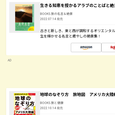
生きる知恵を授かるアラブのことばと絶
BOOKS 旅の名言＆絶景
2022.07.14 発売
古きと新しき、東と西が調和するオリエンタ
生を輝かせる名言と癒やしの絶景集！
AD
地球のなぞり方 旅地図 アメリカ大陸
BOOKS 旅と健康
2022.10.14 発売