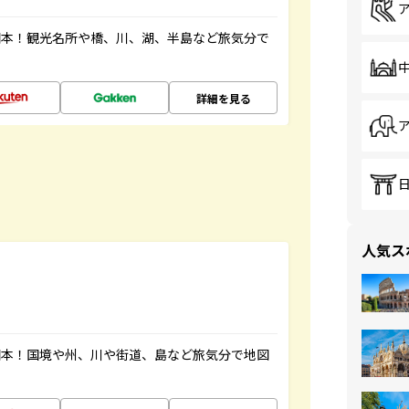
図本！観光名所や橋、川、湖、半島など旅気分で
詳細を見る
人気ス
図本！国境や州、川や街道、島など旅気分で地図