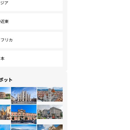
アジア
中近東
アフリカ
日本
ポット