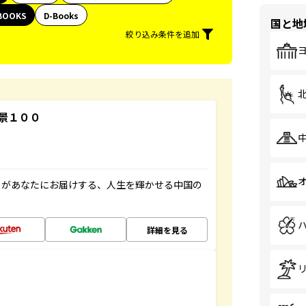
BOOKS
D-Books
国と地
絞り込み条件を追加
景１００
」があなたにお届けする、人生を輝かせる中国の
詳細を見る