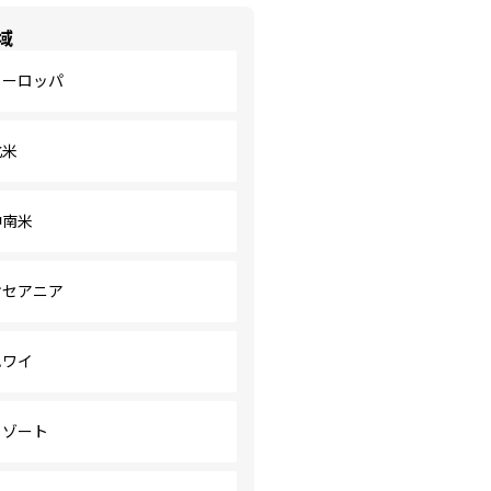
域
ヨーロッパ
北米
中南米
オセアニア
ハワイ
リゾート