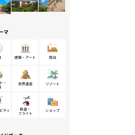
ーマ
食
建築・アート
宿泊
ト・
世界遺産
リゾート
戦
鉄道・
ビティ
ショップ
フライト