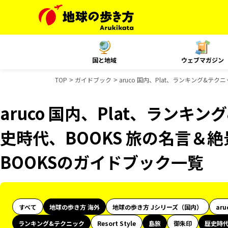
国と地域
ウェブマガジン
TOP
ガイドブック
aruco 国内、Plat、ランキング&テ
aruco 国内、Plat、ランキ
史時代、BOOKS 旅の名言＆絶
BOOKSのガイドブック一覧
すべて
地球の歩き方 海外
地球の歩き方 Jシリーズ（国内）
aru
ランキング&テクニック
Resort Style
島旅
御朱印
歴史時