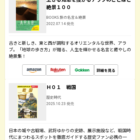
絶景１００
BOOKS 旅の名言＆絶景
2022.07.14 発売
古きと新しき、東と西が調和するオリエンタルな世界、アラ
ブ。「地球の歩き方」が贈る、人生を輝かせる名言と癒やしの
絶景集！
詳細を見る
Ｈ０１ 戦国
歴史時代
2025.10.23 発売
日本の城や古戦場、武将ゆかりの史跡、展示施設など、戦国時
代にまつわるスポットを徹底ガイドする歴史ファン必携の一