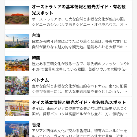
秘を感じたいなら、火山が生み出した壮大な景観を誇るハ
文化が魅力。旅行者はアメリカの各地域で異なる魅力を楽
オーストラリアの基本情報と観光ガイド・有名観
ワイ島は見逃せない。また、定番の観光地といえばオアフ
しみながら、その多様性と豊かな歴史を感じることができ
島だが、静かな自然を求めるならマウイ島やカウアイ島が
光スポット
るだろう。車でのロードトリップや列車の旅も、アメリカ
おすすめ。エメラルドグリーンに輝く海をはじめ、豊かな
オーストラリアは、壮大な自然と多様な文化が魅力の国。
ならではの贅沢な旅のスタイルだ。 なお、新着のアメリカ
文化や歴史が息づいている。「アロハスピリット」と呼ば
シドニーのシンボルであるシドニー・オペラハウス、オー
情報は
コンテンツ一覧
を参照してほしい。
れるおもてなしの心で訪れる人々を迎えてくれるハワイの
ストラリア東海岸北部に広がる大サンゴ礁地帯グレートバ
人々、おいしいローカルフードやハワイアンミュージッ
台湾
リアリーフや大陸中央部にそびえるウルル（エアーズロッ
ク、伝統的なフラダンスなど、すべてがハワイの魅力を彩
ク）、タスマニアの美しい原生林やケアンズの熱帯雨林な
日本から約４時間ほどでたどり着く台湾は、多彩な文化と
っている。訪れるたびに新しい発見と感動が待っているハ
ど、見どころがたくさん。また、カフェやワイン、オージ
自然が織りなす魅力的な観光地。活気あふれる大都市の台
ワイを、存分に味わってほしい。 なお、新着のハワイ情報
ービーフなどの食文化も豊かで、美味しいものであふれて
北やノスタルジックな町並みが人気な九份（ジォウフェ
は
コンテンツ一覧
を参照してほしい。
韓国
いる。アクティビティも充実しており、サーフィンやダイ
ン）、静ひつな山岳地帯である台湾東部など、都市の喧騒
ビング、ハイキングなど、アウトドア好きにはたまらな
と山間の静けさが共存しており、訪れる人に新しい発見と
歴史ある王朝文化が残る一方で、最先端のファッションやK
い。オーストラリアの多彩な魅力を存分に味わいつくそ
驚きをもたらしてくれる。また、奥深い台湾の食文化も魅
-POPで世界を席巻している韓国。首都ソウルの宮殿や伝統
う。 なお、新着のオーストラリア情報は
コンテンツ一覧
を
力で、夜市などの屋台グルメから高級料理、ヘルシーで美
家屋が並ぶエリアでは韓国の歴史と文化に浸ることがで
参照してほしい。
ベトナム
容にもいいと評判のスイーツなど、バラエティ豊かな料理
き、地方に足を延ばせば四季折々の自然美を楽しむことが
が味わえる。 なお、新着の台湾情報は
コンテンツ一覧
を参
できる。そして、キムチや焼肉、絶品のストリートフード
豊かな自然と多様な文化が魅力的なベトナム。南北に細長
照してほしい。
まで、さまざまな韓国料理が待っている。夜には、韓国な
く伸びる国土には、広大な田園風景や青々とした山々、世
らではのナイトライフも堪能できる。あたたかいホスピタ
界遺産に登録された壮大な自然景観が点在し、都市部では
タイの基本情報と観光ガイド・有名観光スポット
リティに包まれながら、韓国の多彩な魅力を心ゆくまで味
急速な発展と共に伝統が息づく。ハノイの古い町並みやホ
わってみてほしい。 なお、新着の韓国情報は
コンテンツ一
ーチミン市のフランス統治時代の建物も、独特の雰囲気を
タイは、東南アジアに位置する豊かな自然と歴史が息づく
覧
を参照してほしい。
醸し出している。また、バラエティの豊かさとおいしさで
国だ。首都バンコクは高層ビルが立ち並ぶ一方、伝統的な
世界中の食通を魅了してやまないベトナム料理も魅力のひ
寺院や市場がいたるところに点在し、古きよき文化と現代
香港
とつ。フォーやバインミー、ベトナムコーヒーなどは、ぜ
の活気が交差している。北部ではチェンマイなどの山岳地
ひ現地で味わいたい。どの地域を訪れてもあたたかい人々
帯で自然と触れ合い、南部ではプーケットやクラビの美し
アジアと西洋の文化が交わる香港は、特有のエネルギーを
が旅行者を迎えてくれるので、きっと忘れられない旅にな
いビーチでリゾート気分を楽しむことができる。タイ料理
もっている。ヴィクトリア湾に広がる壮大な景色、近未来