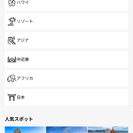
ハワイ
リゾート
アジア
中近東
アフリカ
日本
人気スポット