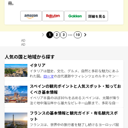
冊。
詳細を見る
…
1
2
3
10
AD
AD
人気の国と地域から探す
イタリア
イタリアは歴史、文化、グルメ、自然と多彩な魅力にあふ
れた国。
ローマ
の古代遺跡やフィレンツェのルネッサンス
美術、ヴェネツィアの運河など、歴史あるスポットはもち
スペインの観光ポイントと人気スポット・知ってお
ろん、トスカーナの美しい田園風景やアマルフィ海岸の絶
景など、自然景観も見逃せない。観光の合間には、本場の
くべき基本情報
ピザやパスタなど、絶品のイタリア料理を堪能することも
イベリア半島のほぼ80％を占めるスペインは、太陽が降り
できる。朝目覚めてから夜眠るまで、すべての瞬間を楽し
注ぐ地中海沿岸から雄大なピレネー山脈まで、多彩な自然
ませてくれるイタリアで、忘れられない旅をしてみよう！
と文化が詰まったヨーロッパ屈指の旅行先だ。多様な地域
なお、新着のイタリア情報は
コンテンツ一覧
を参照してほ
フランスの基本情報と観光ガイド・有名観光スポ
文化が根付くこの国では、情熱的なフラメンコ、熱気あふ
しい。
れる闘牛、そして美味しいタパスが生活の一部となってい
ット
る。首都マドリードの洗練された雰囲気や、バルセロナの
フランスは、世界中の旅行者を魅了し続けるヨーロッパ屈