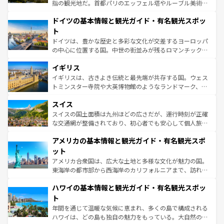
アートに溢れた街角から、地方では古代ローマ遺跡や中世
指の観光地だ。首都パリのエッフェル塔やルーブル美術館
の城塞都市、穏やかなビーチリゾートまで多彩な表情を見
といった象徴的なスポットから、田舎町の古風な美しさま
せる。地方によって風土や気候が異なるスペインはその個
ドイツの基本情報と観光ガイド・有名観光スポッ
で、幅広い魅力が詰まっている。華麗な宮殿、歴史的な大
性で訪れる人を魅了する。 なお、新着のスペイン情報は
コ
聖堂、美しいビーチ、そして豊かな自然が、訪れる者を心
ト
ンテンツ一覧
を参照してほしい。
から魅了する。また、フランスは美食の国としても知ら
ドイツは、豊かな歴史と多彩な文化が交差するヨーロッパ
れ、フランス料理はユネスコ無形文化遺産にも登録されて
の中心に位置する国。中世の街並みが残るロマンチック街
いる。シャンパンの発祥地であるランス、プロヴァンスの
道から、未来を先取りするようなモダンな都市まで多様な
香り高いラベンダー畑など、多彩な楽しみ方が可能だ。さ
イギリス
顔を持つこの国は、どこを歩いても飽きることがない。ベ
らに、パリ以外の地域にも魅力が溢れており、どの街角に
ルリンの文化的活気、バイエルン州のアルプスの絶景、そ
イギリスは、古きよき伝統と最先端が共存する国。ウェス
も豊かな歴史と文化が息づいている。パリ以外の個性あふ
してライン川沿いのワイン畑といった風景は必見。ビール
トミンスター寺院や大英博物館のようなランドマーク、歴
れる地方に足を運ぶとそれぞれで全く異なる文化を体験で
とソーセージを味わいながら地元の人と過ごす楽しい時間
史ある大学都市、美しい丘陵地帯や牧歌的な風景など、エ
きるだろう。 なお、新着のフランス情報は
コンテンツ一覧
スイス
は、お酒好きな人にはぜひ体験してほしい。 なお、新着の
リアごとに異なる魅力がある。また、優雅なアフタヌーン
を参照してほしい。
ドイツ情報は
コンテンツ一覧
を参照してほしい。
ティー、ビール好きにはたまらない英国パブ、サッカー観
スイスの国土面積は九州ほどの広さだが、運行時刻が正確
戦など、本場だからこそできる体験も豊富。イギリスを旅
な交通網が整備されており、初心者でも安心して個人旅行
して楽しみつくそう。 なお、新着のイギリス情報は
コンテ
を楽しめる。日本同様に時刻表どおりの旅が可能だ。中世
アメリカの基本情報と観光ガイド・有名観光スポ
ンツ一覧
を参照してほしい。
の建物がそのまま残る町や、スイスならではのユニークな
博物館もあり、アルプス観光だけでなく町歩きも満喫する
ット
ことができる。国民の所得が高いため物価も高いが、旅行
アメリカ合衆国は、広大な土地と多様な文化が魅力の国。
者向けの交通パス提供のサービスもあり、うまく活用すれ
東海岸の都市部から西海岸のカリフォルニアまで、訪れる
ば市内交通費無料で観光を楽しむこともできる。 なお、新
場所ごとに異なる風景と体験が待っている。ニューヨーク
着のスイス情報は
コンテンツ一覧
を参照してほしい。
ハワイの基本情報と観光ガイド・有名観光スポッ
のような巨大都市は、観光、ショッピング、エンターテイ
ンメントが詰まった刺激的なスポットだ。一方、アメリカ
ト
西部には大自然が広がり、グランドキャニオンやイエロー
年間を通じて温暖な気候に恵まれ、多くの島で構成される
ストーン国立公園といった絶景が堪能できる。さらに、南
ハワイは、どの島も独自の魅力をもっている。大自然の神
部のニューオーリンズでは、音楽と美食が融合した独特の