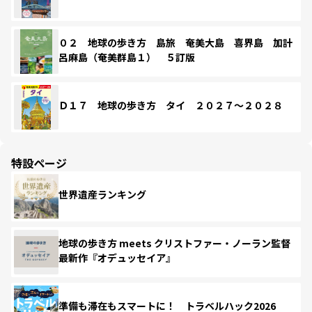
０２ 地球の歩き方 島旅 奄美大島 喜界島 加計
呂麻島（奄美群島１） ５訂版
Ｄ１７ 地球の歩き方 タイ ２０２７～２０２８
特設ページ
世界遺産ランキング
地球の歩き方 meets クリストファー・ノーラン監督
最新作『オデュッセイア』
準備も滞在もスマートに！ トラベルハック2026