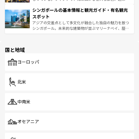
るはずだ。 なお、新着のベトナム情報は
コンテンツ一覧
を
は世界的に有名で、屋台から高級レストランまで味覚を刺
的なアートスポット、そして歴史と現代が融合した町並
参照してほしい。
シンガポールの基本情報と観光ガイド・有名観光
激する。気候は一年中温暖で、どの季節にも異なる楽しみ
み、どこを訪れても感動するはず。観光スポットが密集し
が待っている。親しみやすいタイの人々、仏教を中心とし
ており、効率よく見どころを回れるのも魅力。息をのむよ
スポット
た文化、そして多様な観光資源が、訪れる旅人を魅了し続
うな絶景から文化的な体験まで、香港を存分に楽しみ尽く
アジアの交差点として多文化が融合した独自の魅力を放つ
ける。 なお、新着のタイ情報は
コンテンツ一覧
を参照して
そう。 なお、新着の香港情報は
コンテンツ一覧
を参照して
シンガポール。未来的な建築物が並ぶマリーナベイ、歴史
ほしい。
ほしい。
と伝統を感じられるエスニックタウン、多数の緑豊かな公
園や自然保護区など、自然が調和した近代的な景観と文化
の多様性あふれるカラフルな町は、どこを歩いても新しい
国と地域
発見がある。さらに、治安のよさや充実した公共交通機関
も、旅行者にとっては魅力的なポイント。グルメも豊富
で、ホーカーズは地元の風情を楽しめる外せないスポット
ヨーロッパ
だ。訪れる人を飽きさせないシンガポールで、多様な魅力
を体感しよう。 なお、新着のシンガポール情報は
コンテン
ツ一覧
を参照してほしい。
北米
中南米
オセアニア