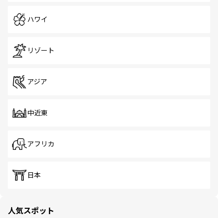
ハワイ
リゾート
アジア
中近東
アフリカ
日本
人気スポット