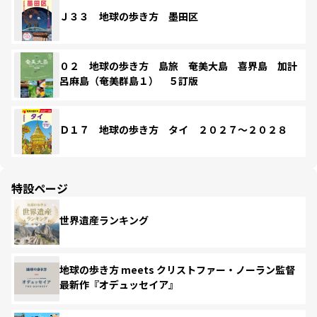
Ｊ３３ 地球の歩き方 墨田区
０２ 地球の歩き方 島旅 奄美大島 喜界島 加計
呂麻島（奄美群島１） ５訂版
Ｄ１７ 地球の歩き方 タイ ２０２７～２０２８
特設ページ
世界遺産ランキング
地球の歩き方 meets クリストファー・ノーラン監督
最新作『オデュッセイア』