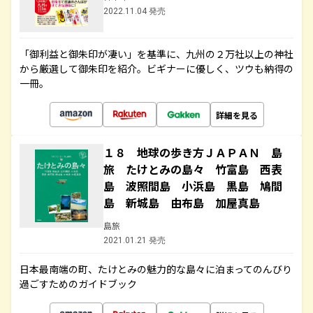
2022.11.04 発売
「御利益と御朱印が凄い」を基準に、九州の２万社以上の神社
から厳選して御朱印を紹介。ビギナーに優しく、ツウも納得の
一冊。
詳細を見る
１８ 地球の歩き方ＪＡＰＡＮ 島
旅 たけとみの島々 竹富島 西表
島 波照間島 小浜島 黒島 鳩間
島 新城島 由布島 加屋真島
島旅
2021.01.21 発売
日本最南端の町、たけとみの魅力的な島々に泊まってのんびり
過ごすためのガイドブック