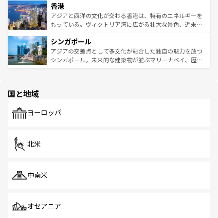
香港
とつ。フォーやバインミー、ベトナムコーヒーなどは、ぜ
の活気が交差している。北部ではチェンマイなどの山岳地
ひ現地で味わいたい。どの地域を訪れてもあたたかい人々
帯で自然と触れ合い、南部ではプーケットやクラビの美し
アジアと西洋の文化が交わる香港は、特有のエネルギーを
が旅行者を迎えてくれるので、きっと忘れられない旅にな
いビーチでリゾート気分を楽しむことができる。タイ料理
もっている。ヴィクトリア湾に広がる壮大な景色、近未来
るはずだ。 なお、新着のベトナム情報は
コンテンツ一覧
を
は世界的に有名で、屋台から高級レストランまで味覚を刺
的なアートスポット、そして歴史と現代が融合した町並
参照してほしい。
シンガポール
激する。気候は一年中温暖で、どの季節にも異なる楽しみ
み、どこを訪れても感動するはず。観光スポットが密集し
が待っている。親しみやすいタイの人々、仏教を中心とし
ており、効率よく見どころを回れるのも魅力。息をのむよ
アジアの交差点として多文化が融合した独自の魅力を放つ
た文化、そして多様な観光資源が、訪れる旅人を魅了し続
うな絶景から文化的な体験まで、香港を存分に楽しみ尽く
シンガポール。未来的な建築物が並ぶマリーナベイ、歴史
ける。 なお、新着のタイ情報は
コンテンツ一覧
を参照して
そう。 なお、新着の香港情報は
コンテンツ一覧
を参照して
と伝統を感じられるエスニックタウン、多数の緑豊かな公
ほしい。
ほしい。
園や自然保護区など、自然が調和した近代的な景観と文化
の多様性あふれるカラフルな町は、どこを歩いても新しい
国と地域
発見がある。さらに、治安のよさや充実した公共交通機関
も、旅行者にとっては魅力的なポイント。グルメも豊富
で、ホーカーズは地元の風情を楽しめる外せないスポット
ヨーロッパ
だ。訪れる人を飽きさせないシンガポールで、多様な魅力
を体感しよう。 なお、新着のシンガポール情報は
コンテン
ツ一覧
を参照してほしい。
北米
中南米
オセアニア