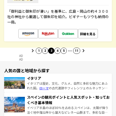
「御利益と御朱印が凄い」を基準に、広島・岡山の約４３００
社の神社から厳選して御朱印を紹介。ビギナーもツウも納得の
一冊。
詳細を見る
…
1
2
3
4
5
11
AD
AD
人気の国と地域から探す
イタリア
イタリアは歴史、文化、グルメ、自然と多彩な魅力にあふ
れた国。
ローマ
の古代遺跡やフィレンツェのルネッサンス
美術、ヴェネツィアの運河など、歴史あるスポットはもち
スペインの観光ポイントと人気スポット・知ってお
ろん、トスカーナの美しい田園風景やアマルフィ海岸の絶
景など、自然景観も見逃せない。観光の合間には、本場の
くべき基本情報
ピザやパスタなど、絶品のイタリア料理を堪能することも
イベリア半島のほぼ80％を占めるスペインは、太陽が降り
できる。朝目覚めてから夜眠るまで、すべての瞬間を楽し
注ぐ地中海沿岸から雄大なピレネー山脈まで、多彩な自然
ませてくれるイタリアで、忘れられない旅をしてみよう！