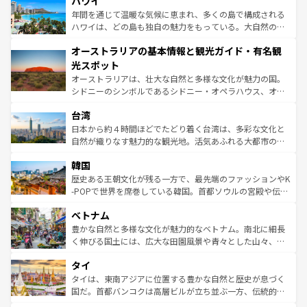
ハワイ
のような巨大都市は、観光、ショッピング、エンターテイ
ンメントが詰まった刺激的なスポットだ。一方、アメリカ
年間を通じて温暖な気候に恵まれ、多くの島で構成される
西部には大自然が広がり、グランドキャニオンやイエロー
ハワイは、どの島も独自の魅力をもっている。大自然の神
ストーン国立公園といった絶景が堪能できる。さらに、南
秘を感じたいなら、火山が生み出した壮大な景観を誇るハ
オーストラリアの基本情報と観光ガイド・有名観
部のニューオーリンズでは、音楽と美食が融合した独特の
ワイ島は見逃せない。また、定番の観光地といえばオアフ
文化が魅力。旅行者はアメリカの各地域で異なる魅力を楽
島だが、静かな自然を求めるならマウイ島やカウアイ島が
光スポット
しみながら、その多様性と豊かな歴史を感じることができ
おすすめ。エメラルドグリーンに輝く海をはじめ、豊かな
オーストラリアは、壮大な自然と多様な文化が魅力の国。
るだろう。車でのロードトリップや列車の旅も、アメリカ
文化や歴史が息づいている。「アロハスピリット」と呼ば
シドニーのシンボルであるシドニー・オペラハウス、オー
ならではの贅沢な旅のスタイルだ。 なお、新着のアメリカ
れるおもてなしの心で訪れる人々を迎えてくれるハワイの
ストラリア東海岸北部に広がる大サンゴ礁地帯グレートバ
情報は
コンテンツ一覧
を参照してほしい。
人々、おいしいローカルフードやハワイアンミュージッ
台湾
リアリーフや大陸中央部にそびえるウルル（エアーズロッ
ク、伝統的なフラダンスなど、すべてがハワイの魅力を彩
ク）、タスマニアの美しい原生林やケアンズの熱帯雨林な
日本から約４時間ほどでたどり着く台湾は、多彩な文化と
っている。訪れるたびに新しい発見と感動が待っているハ
ど、見どころがたくさん。また、カフェやワイン、オージ
自然が織りなす魅力的な観光地。活気あふれる大都市の台
ワイを、存分に味わってほしい。 なお、新着のハワイ情報
ービーフなどの食文化も豊かで、美味しいものであふれて
北やノスタルジックな町並みが人気な九份（ジォウフェ
は
コンテンツ一覧
を参照してほしい。
韓国
いる。アクティビティも充実しており、サーフィンやダイ
ン）、静ひつな山岳地帯である台湾東部など、都市の喧騒
ビング、ハイキングなど、アウトドア好きにはたまらな
と山間の静けさが共存しており、訪れる人に新しい発見と
歴史ある王朝文化が残る一方で、最先端のファッションやK
い。オーストラリアの多彩な魅力を存分に味わいつくそ
驚きをもたらしてくれる。また、奥深い台湾の食文化も魅
-POPで世界を席巻している韓国。首都ソウルの宮殿や伝統
う。 なお、新着のオーストラリア情報は
コンテンツ一覧
を
力で、夜市などの屋台グルメから高級料理、ヘルシーで美
家屋が並ぶエリアでは韓国の歴史と文化に浸ることがで
参照してほしい。
ベトナム
容にもいいと評判のスイーツなど、バラエティ豊かな料理
き、地方に足を延ばせば四季折々の自然美を楽しむことが
が味わえる。 なお、新着の台湾情報は
コンテンツ一覧
を参
できる。そして、キムチや焼肉、絶品のストリートフード
豊かな自然と多様な文化が魅力的なベトナム。南北に細長
照してほしい。
まで、さまざまな韓国料理が待っている。夜には、韓国な
く伸びる国土には、広大な田園風景や青々とした山々、世
らではのナイトライフも堪能できる。あたたかいホスピタ
界遺産に登録された壮大な自然景観が点在し、都市部では
タイ
リティに包まれながら、韓国の多彩な魅力を心ゆくまで味
急速な発展と共に伝統が息づく。ハノイの古い町並みやホ
わってみてほしい。 なお、新着の韓国情報は
コンテンツ一
ーチミン市のフランス統治時代の建物も、独特の雰囲気を
タイは、東南アジアに位置する豊かな自然と歴史が息づく
覧
を参照してほしい。
醸し出している。また、バラエティの豊かさとおいしさで
国だ。首都バンコクは高層ビルが立ち並ぶ一方、伝統的な
世界中の食通を魅了してやまないベトナム料理も魅力のひ
寺院や市場がいたるところに点在し、古きよき文化と現代