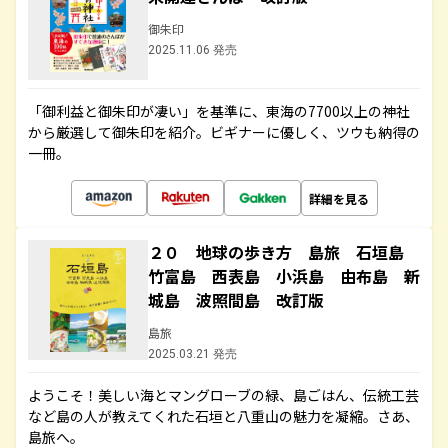
御朱印
2025.11.06 発売
「御利益と御朱印が凄い」を基準に、東海の7700以上の神社
から厳選して御朱印を紹介。ビギナーに優しく、ツウも納得の
一冊。
詳細を見る
２０ 地球の歩き方 島旅 石垣島
竹富島 西表島 小浜島 由布島 新
城島 波照間島 改訂版
島旅
2025.03.21 発売
ようこそ！美しい海とマングローブの緑、島ごはん、伝統工芸
など島の人が教えてくれた石垣と八重山の魅力を凝縮。さあ、
島旅へ。