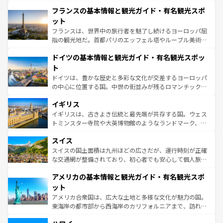
と文化が詰まったヨーロッパ屈指の旅行先だ。多様な地域
なお、新着のイタリア情報は
コンテンツ一覧
を参照してほ
フランスの基本情報と観光ガイド・有名観光スポ
文化が根付くこの国では、情熱的なフラメンコ、熱気あふ
しい。
れる闘牛、そして美味しいタパスが生活の一部となってい
ット
る。首都マドリードの洗練された雰囲気や、バルセロナの
フランスは、世界中の旅行者を魅了し続けるヨーロッパ屈
アートに溢れた街角から、地方では古代ローマ遺跡や中世
指の観光地だ。首都パリのエッフェル塔やルーブル美術館
の城塞都市、穏やかなビーチリゾートまで多彩な表情を見
といった象徴的なスポットから、田舎町の古風な美しさま
せる。地方によって風土や気候が異なるスペインはその個
ドイツの基本情報と観光ガイド・有名観光スポッ
で、幅広い魅力が詰まっている。華麗な宮殿、歴史的な大
性で訪れる人を魅了する。 なお、新着のスペイン情報は
コ
聖堂、美しいビーチ、そして豊かな自然が、訪れる者を心
ト
ンテンツ一覧
を参照してほしい。
から魅了する。また、フランスは美食の国としても知ら
ドイツは、豊かな歴史と多彩な文化が交差するヨーロッパ
れ、フランス料理はユネスコ無形文化遺産にも登録されて
の中心に位置する国。中世の街並みが残るロマンチック街
いる。シャンパンの発祥地であるランス、プロヴァンスの
道から、未来を先取りするようなモダンな都市まで多様な
香り高いラベンダー畑など、多彩な楽しみ方が可能だ。さ
イギリス
顔を持つこの国は、どこを歩いても飽きることがない。ベ
らに、パリ以外の地域にも魅力が溢れており、どの街角に
ルリンの文化的活気、バイエルン州のアルプスの絶景、そ
イギリスは、古きよき伝統と最先端が共存する国。ウェス
も豊かな歴史と文化が息づいている。パリ以外の個性あふ
してライン川沿いのワイン畑といった風景は必見。ビール
トミンスター寺院や大英博物館のようなランドマーク、歴
れる地方に足を運ぶとそれぞれで全く異なる文化を体験で
とソーセージを味わいながら地元の人と過ごす楽しい時間
史ある大学都市、美しい丘陵地帯や牧歌的な風景など、エ
きるだろう。 なお、新着のフランス情報は
コンテンツ一覧
スイス
は、お酒好きな人にはぜひ体験してほしい。 なお、新着の
リアごとに異なる魅力がある。また、優雅なアフタヌーン
を参照してほしい。
ドイツ情報は
コンテンツ一覧
を参照してほしい。
ティー、ビール好きにはたまらない英国パブ、サッカー観
スイスの国土面積は九州ほどの広さだが、運行時刻が正確
戦など、本場だからこそできる体験も豊富。イギリスを旅
な交通網が整備されており、初心者でも安心して個人旅行
して楽しみつくそう。 なお、新着のイギリス情報は
コンテ
を楽しめる。日本同様に時刻表どおりの旅が可能だ。中世
アメリカの基本情報と観光ガイド・有名観光スポ
ンツ一覧
を参照してほしい。
の建物がそのまま残る町や、スイスならではのユニークな
博物館もあり、アルプス観光だけでなく町歩きも満喫する
ット
ことができる。国民の所得が高いため物価も高いが、旅行
アメリカ合衆国は、広大な土地と多様な文化が魅力の国。
者向けの交通パス提供のサービスもあり、うまく活用すれ
東海岸の都市部から西海岸のカリフォルニアまで、訪れる
ば市内交通費無料で観光を楽しむこともできる。 なお、新
場所ごとに異なる風景と体験が待っている。ニューヨーク
着のスイス情報は
コンテンツ一覧
を参照してほしい。