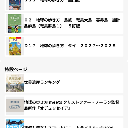
０２ 地球の歩き方 島旅 奄美大島 喜界島 加計
呂麻島（奄美群島１） ５訂版
Ｄ１７ 地球の歩き方 タイ ２０２７～２０２８
特設ページ
世界遺産ランキング
地球の歩き方 meets クリストファー・ノーラン監督
最新作『オデュッセイア』
準備も滞在もスマートに！ トラベルハック2026