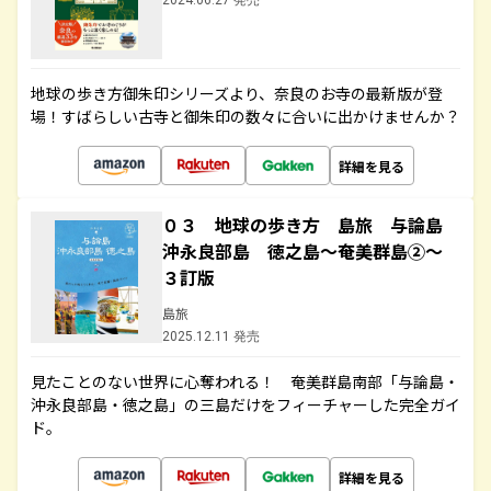
2024.06.27 発売
地球の歩き方御朱印シリーズより、奈良のお寺の最新版が登
場！すばらしい古寺と御朱印の数々に合いに出かけませんか？
詳細を見る
０３ 地球の歩き方 島旅 与論島
沖永良部島 徳之島～奄美群島②～
３訂版
島旅
2025.12.11 発売
見たことのない世界に心奪われる！ 奄美群島南部「与論島・
沖永良部島・徳之島」の三島だけをフィーチャーした完全ガイ
ド。
詳細を見る