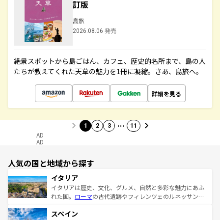
訂版
島旅
2026.08.06 発売
絶景スポットから島ごはん、カフェ、歴史的名所まで、島の人
たちが教えてくれた天草の魅力を1冊に凝縮。さあ、島旅へ。
詳細を見る
…
1
2
3
11
AD
AD
人気の国と地域から探す
イタリア
イタリアは歴史、文化、グルメ、自然と多彩な魅力にあふ
れた国。
ローマ
の古代遺跡やフィレンツェのルネッサンス
美術、ヴェネツィアの運河など、歴史あるスポットはもち
スペイン
ろん、トスカーナの美しい田園風景やアマルフィ海岸の絶