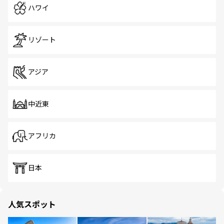
ハワイ
リゾート
アジア
中近東
アフリカ
日本
人気スポット