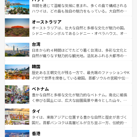
着のスイス情報は
コンテンツ一覧
を参照してほしい。
ンメントが詰まった刺激的なスポットだ。一方、アメリカ
年間を通じて温暖な気候に恵まれ、多くの島で構成される
西部には大自然が広がり、グランドキャニオンやイエロー
ハワイは、どの島も独自の魅力をもっている。大自然の神
ストーン国立公園といった絶景が堪能できる。さらに、南
秘を感じたいなら、火山が生み出した壮大な景観を誇るハ
オーストラリア
部のニューオーリンズでは、音楽と美食が融合した独特の
ワイ島は見逃せない。また、定番の観光地といえばオアフ
文化が魅力。旅行者はアメリカの各地域で異なる魅力を楽
島だが、静かな自然を求めるならマウイ島やカウアイ島が
オーストラリアは、壮大な自然と多様な文化が魅力の国。
しみながら、その多様性と豊かな歴史を感じることができ
おすすめ。エメラルドグリーンに輝く海をはじめ、豊かな
シドニーのシンボルであるシドニー・オペラハウス、オー
るだろう。車でのロードトリップや列車の旅も、アメリカ
文化や歴史が息づいている。「アロハスピリット」と呼ば
ストラリア東海岸北部に広がる大サンゴ礁地帯グレートバ
ならではの贅沢な旅のスタイルだ。 なお、新着のアメリカ
台湾
れるおもてなしの心で訪れる人々を迎えてくれるハワイの
リアリーフや大陸中央部にそびえるウルル（エアーズロッ
情報は
コンテンツ一覧
を参照してほしい。
人々、おいしいローカルフードやハワイアンミュージッ
ク）、タスマニアの美しい原生林やケアンズの熱帯雨林な
日本から約４時間ほどでたどり着く台湾は、多彩な文化と
ク、伝統的なフラダンスなど、すべてがハワイの魅力を彩
ど、見どころがたくさん。また、カフェやワイン、オージ
自然が織りなす魅力的な観光地。活気あふれる大都市の台
っている。訪れるたびに新しい発見と感動が待っているハ
ービーフなどの食文化も豊かで、美味しいものであふれて
北やノスタルジックな町並みが人気な九份（ジォウフェ
ワイを、存分に味わってほしい。 なお、新着のハワイ情報
韓国
いる。アクティビティも充実しており、サーフィンやダイ
ン）、静ひつな山岳地帯である台湾東部など、都市の喧騒
は
コンテンツ一覧
を参照してほしい。
ビング、ハイキングなど、アウトドア好きにはたまらな
と山間の静けさが共存しており、訪れる人に新しい発見と
歴史ある王朝文化が残る一方で、最先端のファッションやK
い。オーストラリアの多彩な魅力を存分に味わいつくそ
驚きをもたらしてくれる。また、奥深い台湾の食文化も魅
-POPで世界を席巻している韓国。首都ソウルの宮殿や伝統
う。 なお、新着のオーストラリア情報は
コンテンツ一覧
を
力で、夜市などの屋台グルメから高級料理、ヘルシーで美
家屋が並ぶエリアでは韓国の歴史と文化に浸ることがで
参照してほしい。
ベトナム
容にもいいと評判のスイーツなど、バラエティ豊かな料理
き、地方に足を延ばせば四季折々の自然美を楽しむことが
が味わえる。 なお、新着の台湾情報は
コンテンツ一覧
を参
できる。そして、キムチや焼肉、絶品のストリートフード
豊かな自然と多様な文化が魅力的なベトナム。南北に細長
照してほしい。
まで、さまざまな韓国料理が待っている。夜には、韓国な
く伸びる国土には、広大な田園風景や青々とした山々、世
らではのナイトライフも堪能できる。あたたかいホスピタ
界遺産に登録された壮大な自然景観が点在し、都市部では
タイ
リティに包まれながら、韓国の多彩な魅力を心ゆくまで味
急速な発展と共に伝統が息づく。ハノイの古い町並みやホ
わってみてほしい。 なお、新着の韓国情報は
コンテンツ一
ーチミン市のフランス統治時代の建物も、独特の雰囲気を
タイは、東南アジアに位置する豊かな自然と歴史が息づく
覧
を参照してほしい。
醸し出している。また、バラエティの豊かさとおいしさで
国だ。首都バンコクは高層ビルが立ち並ぶ一方、伝統的な
世界中の食通を魅了してやまないベトナム料理も魅力のひ
寺院や市場がいたるところに点在し、古きよき文化と現代
香港
とつ。フォーやバインミー、ベトナムコーヒーなどは、ぜ
の活気が交差している。北部ではチェンマイなどの山岳地