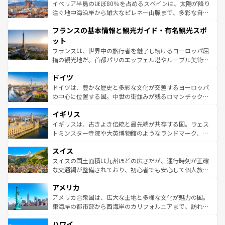
景など、自然景観も見逃せない。観光の合間には、本場の
イベリア半島のほぼ80％を占めるスペインは、太陽が降り
ピザやパスタなど、絶品のイタリア料理を堪能することも
注ぐ地中海沿岸から雄大なピレネー山脈まで、多彩な自然
できる。朝目覚めてから夜眠るまで、すべての瞬間を楽し
と文化が詰まったヨーロッパ屈指の旅行先だ。多様な地域
フランスの基本情報と観光ガイド・有名観光スポ
ませてくれるイタリアで、忘れられない旅をしてみよう！
文化が根付くこの国では、情熱的なフラメンコ、熱気あふ
なお、新着のイタリア情報は
コンテンツ一覧
を参照してほ
れる闘牛、そして美味しいタパスが生活の一部となってい
ット
しい。
る。首都マドリードの洗練された雰囲気や、バルセロナの
フランスは、世界中の旅行者を魅了し続けるヨーロッパ屈
アートに溢れた街角から、地方では古代ローマ遺跡や中世
指の観光地だ。首都パリのエッフェル塔やルーブル美術館
の城塞都市、穏やかなビーチリゾートまで多彩な表情を見
といった象徴的なスポットから、田舎町の古風な美しさま
せる。地方によって風土や気候が異なるスペインはその個
ドイツ
で、幅広い魅力が詰まっている。華麗な宮殿、歴史的な大
性で訪れる人を魅了する。 なお、新着のスペイン情報は
コ
聖堂、美しいビーチ、そして豊かな自然が、訪れる者を心
ドイツは、豊かな歴史と多彩な文化が交差するヨーロッパ
ンテンツ一覧
を参照してほしい。
から魅了する。また、フランスは美食の国としても知ら
の中心に位置する国。中世の街並みが残るロマンチック街
れ、フランス料理はユネスコ無形文化遺産にも登録されて
道から、未来を先取りするようなモダンな都市まで多様な
イギリス
いる。シャンパンの発祥地であるランス、プロヴァンスの
顔を持つこの国は、どこを歩いても飽きることがない。ベ
香り高いラベンダー畑など、多彩な楽しみ方が可能だ。さ
ルリンの文化的活気、バイエルン州のアルプスの絶景、そ
イギリスは、古きよき伝統と最先端が共存する国。ウェス
らに、パリ以外の地域にも魅力が溢れており、どの街角に
してライン川沿いのワイン畑といった風景は必見。ビール
トミンスター寺院や大英博物館のようなランドマーク、歴
も豊かな歴史と文化が息づいている。パリ以外の個性あふ
とソーセージを味わいながら地元の人と過ごす楽しい時間
史ある大学都市、美しい丘陵地帯や牧歌的な風景など、エ
れる地方に足を運ぶとそれぞれで全く異なる文化を体験で
スイス
は、お酒好きな人にはぜひ体験してほしい。 なお、新着の
リアごとに異なる魅力がある。また、優雅なアフタヌーン
きるだろう。 なお、新着のフランス情報は
コンテンツ一覧
ドイツ情報は
コンテンツ一覧
を参照してほしい。
ティー、ビール好きにはたまらない英国パブ、サッカー観
スイスの国土面積は九州ほどの広さだが、運行時刻が正確
を参照してほしい。
戦など、本場だからこそできる体験も豊富。イギリスを旅
な交通網が整備されており、初心者でも安心して個人旅行
して楽しみつくそう。 なお、新着のイギリス情報は
コンテ
を楽しめる。日本同様に時刻表どおりの旅が可能だ。中世
アメリカ
ンツ一覧
を参照してほしい。
の建物がそのまま残る町や、スイスならではのユニークな
博物館もあり、アルプス観光だけでなく町歩きも満喫する
アメリカ合衆国は、広大な土地と多様な文化が魅力の国。
ことができる。国民の所得が高いため物価も高いが、旅行
東海岸の都市部から西海岸のカリフォルニアまで、訪れる
者向けの交通パス提供のサービスもあり、うまく活用すれ
場所ごとに異なる風景と体験が待っている。ニューヨーク
ハワイ
ば市内交通費無料で観光を楽しむこともできる。 なお、新
のような巨大都市は、観光、ショッピング、エンターテイ