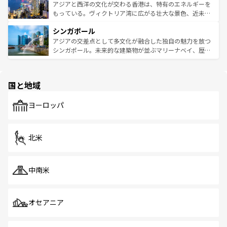
ひ現地で味わいたい。どの地域を訪れてもあたたかい人々
帯で自然と触れ合い、南部ではプーケットやクラビの美し
アジアと西洋の文化が交わる香港は、特有のエネルギーを
が旅行者を迎えてくれるので、きっと忘れられない旅にな
いビーチでリゾート気分を楽しむことができる。タイ料理
もっている。ヴィクトリア湾に広がる壮大な景色、近未来
るはずだ。 なお、新着のベトナム情報は
コンテンツ一覧
を
は世界的に有名で、屋台から高級レストランまで味覚を刺
的なアートスポット、そして歴史と現代が融合した町並
参照してほしい。
シンガポール
激する。気候は一年中温暖で、どの季節にも異なる楽しみ
み、どこを訪れても感動するはず。観光スポットが密集し
が待っている。親しみやすいタイの人々、仏教を中心とし
ており、効率よく見どころを回れるのも魅力。息をのむよ
アジアの交差点として多文化が融合した独自の魅力を放つ
た文化、そして多様な観光資源が、訪れる旅人を魅了し続
うな絶景から文化的な体験まで、香港を存分に楽しみ尽く
シンガポール。未来的な建築物が並ぶマリーナベイ、歴史
ける。 なお、新着のタイ情報は
コンテンツ一覧
を参照して
そう。 なお、新着の香港情報は
コンテンツ一覧
を参照して
と伝統を感じられるエスニックタウン、多数の緑豊かな公
ほしい。
ほしい。
園や自然保護区など、自然が調和した近代的な景観と文化
の多様性あふれるカラフルな町は、どこを歩いても新しい
国と地域
発見がある。さらに、治安のよさや充実した公共交通機関
も、旅行者にとっては魅力的なポイント。グルメも豊富
で、ホーカーズは地元の風情を楽しめる外せないスポット
ヨーロッパ
だ。訪れる人を飽きさせないシンガポールで、多様な魅力
を体感しよう。 なお、新着のシンガポール情報は
コンテン
ツ一覧
を参照してほしい。
北米
中南米
オセアニア