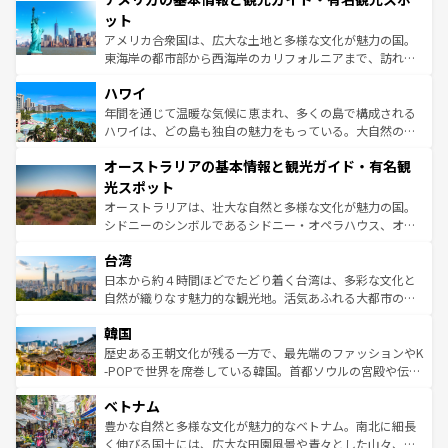
博物館もあり、アルプス観光だけでなく町歩きも満喫する
ット
ことができる。国民の所得が高いため物価も高いが、旅行
アメリカ合衆国は、広大な土地と多様な文化が魅力の国。
者向けの交通パス提供のサービスもあり、うまく活用すれ
東海岸の都市部から西海岸のカリフォルニアまで、訪れる
ば市内交通費無料で観光を楽しむこともできる。 なお、新
場所ごとに異なる風景と体験が待っている。ニューヨーク
着のスイス情報は
コンテンツ一覧
を参照してほしい。
ハワイ
のような巨大都市は、観光、ショッピング、エンターテイ
ンメントが詰まった刺激的なスポットだ。一方、アメリカ
年間を通じて温暖な気候に恵まれ、多くの島で構成される
西部には大自然が広がり、グランドキャニオンやイエロー
ハワイは、どの島も独自の魅力をもっている。大自然の神
ストーン国立公園といった絶景が堪能できる。さらに、南
秘を感じたいなら、火山が生み出した壮大な景観を誇るハ
オーストラリアの基本情報と観光ガイド・有名観
部のニューオーリンズでは、音楽と美食が融合した独特の
ワイ島は見逃せない。また、定番の観光地といえばオアフ
文化が魅力。旅行者はアメリカの各地域で異なる魅力を楽
島だが、静かな自然を求めるならマウイ島やカウアイ島が
光スポット
しみながら、その多様性と豊かな歴史を感じることができ
おすすめ。エメラルドグリーンに輝く海をはじめ、豊かな
オーストラリアは、壮大な自然と多様な文化が魅力の国。
るだろう。車でのロードトリップや列車の旅も、アメリカ
文化や歴史が息づいている。「アロハスピリット」と呼ば
シドニーのシンボルであるシドニー・オペラハウス、オー
ならではの贅沢な旅のスタイルだ。 なお、新着のアメリカ
れるおもてなしの心で訪れる人々を迎えてくれるハワイの
ストラリア東海岸北部に広がる大サンゴ礁地帯グレートバ
情報は
コンテンツ一覧
を参照してほしい。
人々、おいしいローカルフードやハワイアンミュージッ
台湾
リアリーフや大陸中央部にそびえるウルル（エアーズロッ
ク、伝統的なフラダンスなど、すべてがハワイの魅力を彩
ク）、タスマニアの美しい原生林やケアンズの熱帯雨林な
日本から約４時間ほどでたどり着く台湾は、多彩な文化と
っている。訪れるたびに新しい発見と感動が待っているハ
ど、見どころがたくさん。また、カフェやワイン、オージ
自然が織りなす魅力的な観光地。活気あふれる大都市の台
ワイを、存分に味わってほしい。 なお、新着のハワイ情報
ービーフなどの食文化も豊かで、美味しいものであふれて
北やノスタルジックな町並みが人気な九份（ジォウフェ
は
コンテンツ一覧
を参照してほしい。
韓国
いる。アクティビティも充実しており、サーフィンやダイ
ン）、静ひつな山岳地帯である台湾東部など、都市の喧騒
ビング、ハイキングなど、アウトドア好きにはたまらな
と山間の静けさが共存しており、訪れる人に新しい発見と
歴史ある王朝文化が残る一方で、最先端のファッションやK
い。オーストラリアの多彩な魅力を存分に味わいつくそ
驚きをもたらしてくれる。また、奥深い台湾の食文化も魅
-POPで世界を席巻している韓国。首都ソウルの宮殿や伝統
う。 なお、新着のオーストラリア情報は
コンテンツ一覧
を
力で、夜市などの屋台グルメから高級料理、ヘルシーで美
家屋が並ぶエリアでは韓国の歴史と文化に浸ることがで
参照してほしい。
ベトナム
容にもいいと評判のスイーツなど、バラエティ豊かな料理
き、地方に足を延ばせば四季折々の自然美を楽しむことが
が味わえる。 なお、新着の台湾情報は
コンテンツ一覧
を参
できる。そして、キムチや焼肉、絶品のストリートフード
豊かな自然と多様な文化が魅力的なベトナム。南北に細長
照してほしい。
まで、さまざまな韓国料理が待っている。夜には、韓国な
く伸びる国土には、広大な田園風景や青々とした山々、世