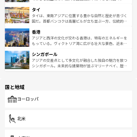
らではのナイトライフも堪能できる。あたたかいホスピタ
界遺産に登録された壮大な自然景観が点在し、都市部では
タイ
リティに包まれながら、韓国の多彩な魅力を心ゆくまで味
急速な発展と共に伝統が息づく。ハノイの古い町並みやホ
わってみてほしい。 なお、新着の韓国情報は
コンテンツ一
ーチミン市のフランス統治時代の建物も、独特の雰囲気を
タイは、東南アジアに位置する豊かな自然と歴史が息づく
覧
を参照してほしい。
醸し出している。また、バラエティの豊かさとおいしさで
国だ。首都バンコクは高層ビルが立ち並ぶ一方、伝統的な
世界中の食通を魅了してやまないベトナム料理も魅力のひ
寺院や市場がいたるところに点在し、古きよき文化と現代
香港
とつ。フォーやバインミー、ベトナムコーヒーなどは、ぜ
の活気が交差している。北部ではチェンマイなどの山岳地
ひ現地で味わいたい。どの地域を訪れてもあたたかい人々
帯で自然と触れ合い、南部ではプーケットやクラビの美し
アジアと西洋の文化が交わる香港は、特有のエネルギーを
が旅行者を迎えてくれるので、きっと忘れられない旅にな
いビーチでリゾート気分を楽しむことができる。タイ料理
もっている。ヴィクトリア湾に広がる壮大な景色、近未来
るはずだ。 なお、新着のベトナム情報は
コンテンツ一覧
を
は世界的に有名で、屋台から高級レストランまで味覚を刺
的なアートスポット、そして歴史と現代が融合した町並
参照してほしい。
シンガポール
激する。気候は一年中温暖で、どの季節にも異なる楽しみ
み、どこを訪れても感動するはず。観光スポットが密集し
が待っている。親しみやすいタイの人々、仏教を中心とし
ており、効率よく見どころを回れるのも魅力。息をのむよ
アジアの交差点として多文化が融合した独自の魅力を放つ
た文化、そして多様な観光資源が、訪れる旅人を魅了し続
うな絶景から文化的な体験まで、香港を存分に楽しみ尽く
シンガポール。未来的な建築物が並ぶマリーナベイ、歴史
ける。 なお、新着のタイ情報は
コンテンツ一覧
を参照して
そう。 なお、新着の香港情報は
コンテンツ一覧
を参照して
と伝統を感じられるエスニックタウン、多数の緑豊かな公
ほしい。
ほしい。
園や自然保護区など、自然が調和した近代的な景観と文化
の多様性あふれるカラフルな町は、どこを歩いても新しい
国と地域
発見がある。さらに、治安のよさや充実した公共交通機関
も、旅行者にとっては魅力的なポイント。グルメも豊富
で、ホーカーズは地元の風情を楽しめる外せないスポット
ヨーロッパ
だ。訪れる人を飽きさせないシンガポールで、多様な魅力
を体感しよう。 なお、新着のシンガポール情報は
コンテン
ツ一覧
を参照してほしい。
北米