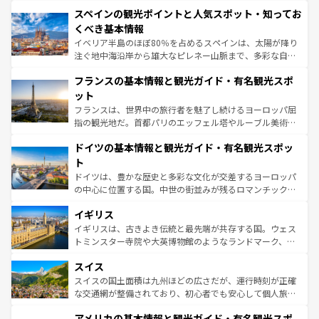
美術、ヴェネツィアの運河など、歴史あるスポットはもち
スペインの観光ポイントと人気スポット・知ってお
ろん、トスカーナの美しい田園風景やアマルフィ海岸の絶
景など、自然景観も見逃せない。観光の合間には、本場の
くべき基本情報
ピザやパスタなど、絶品のイタリア料理を堪能することも
イベリア半島のほぼ80％を占めるスペインは、太陽が降り
できる。朝目覚めてから夜眠るまで、すべての瞬間を楽し
注ぐ地中海沿岸から雄大なピレネー山脈まで、多彩な自然
ませてくれるイタリアで、忘れられない旅をしてみよう！
と文化が詰まったヨーロッパ屈指の旅行先だ。多様な地域
なお、新着のイタリア情報は
コンテンツ一覧
を参照してほ
フランスの基本情報と観光ガイド・有名観光スポ
文化が根付くこの国では、情熱的なフラメンコ、熱気あふ
しい。
れる闘牛、そして美味しいタパスが生活の一部となってい
ット
る。首都マドリードの洗練された雰囲気や、バルセロナの
フランスは、世界中の旅行者を魅了し続けるヨーロッパ屈
アートに溢れた街角から、地方では古代ローマ遺跡や中世
指の観光地だ。首都パリのエッフェル塔やルーブル美術館
の城塞都市、穏やかなビーチリゾートまで多彩な表情を見
といった象徴的なスポットから、田舎町の古風な美しさま
せる。地方によって風土や気候が異なるスペインはその個
ドイツの基本情報と観光ガイド・有名観光スポッ
で、幅広い魅力が詰まっている。華麗な宮殿、歴史的な大
性で訪れる人を魅了する。 なお、新着のスペイン情報は
コ
聖堂、美しいビーチ、そして豊かな自然が、訪れる者を心
ト
ンテンツ一覧
を参照してほしい。
から魅了する。また、フランスは美食の国としても知ら
ドイツは、豊かな歴史と多彩な文化が交差するヨーロッパ
れ、フランス料理はユネスコ無形文化遺産にも登録されて
の中心に位置する国。中世の街並みが残るロマンチック街
いる。シャンパンの発祥地であるランス、プロヴァンスの
道から、未来を先取りするようなモダンな都市まで多様な
香り高いラベンダー畑など、多彩な楽しみ方が可能だ。さ
イギリス
顔を持つこの国は、どこを歩いても飽きることがない。ベ
らに、パリ以外の地域にも魅力が溢れており、どの街角に
ルリンの文化的活気、バイエルン州のアルプスの絶景、そ
イギリスは、古きよき伝統と最先端が共存する国。ウェス
も豊かな歴史と文化が息づいている。パリ以外の個性あふ
してライン川沿いのワイン畑といった風景は必見。ビール
トミンスター寺院や大英博物館のようなランドマーク、歴
れる地方に足を運ぶとそれぞれで全く異なる文化を体験で
とソーセージを味わいながら地元の人と過ごす楽しい時間
史ある大学都市、美しい丘陵地帯や牧歌的な風景など、エ
きるだろう。 なお、新着のフランス情報は
コンテンツ一覧
スイス
は、お酒好きな人にはぜひ体験してほしい。 なお、新着の
リアごとに異なる魅力がある。また、優雅なアフタヌーン
を参照してほしい。
ドイツ情報は
コンテンツ一覧
を参照してほしい。
ティー、ビール好きにはたまらない英国パブ、サッカー観
スイスの国土面積は九州ほどの広さだが、運行時刻が正確
戦など、本場だからこそできる体験も豊富。イギリスを旅
な交通網が整備されており、初心者でも安心して個人旅行
して楽しみつくそう。 なお、新着のイギリス情報は
コンテ
を楽しめる。日本同様に時刻表どおりの旅が可能だ。中世
アメリカの基本情報と観光ガイド・有名観光スポ
ンツ一覧
を参照してほしい。
の建物がそのまま残る町や、スイスならではのユニークな