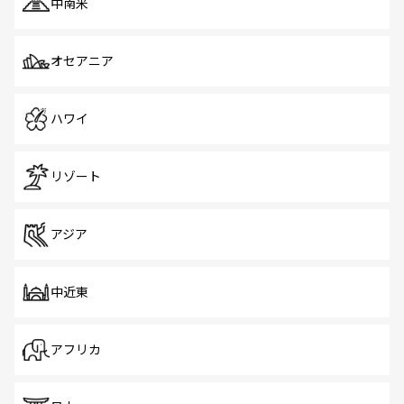
中南米
オセアニア
ハワイ
リゾート
アジア
中近東
アフリカ