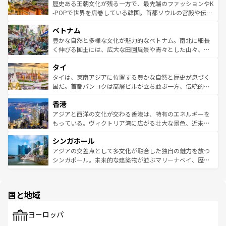
は
コンテンツ一覧
を参照してほしい。
ビング、ハイキングなど、アウトドア好きにはたまらな
と山間の静けさが共存しており、訪れる人に新しい発見と
歴史ある王朝文化が残る一方で、最先端のファッションやK
い。オーストラリアの多彩な魅力を存分に味わいつくそ
驚きをもたらしてくれる。また、奥深い台湾の食文化も魅
-POPで世界を席巻している韓国。首都ソウルの宮殿や伝統
う。 なお、新着のオーストラリア情報は
コンテンツ一覧
を
力で、夜市などの屋台グルメから高級料理、ヘルシーで美
家屋が並ぶエリアでは韓国の歴史と文化に浸ることがで
参照してほしい。
ベトナム
容にもいいと評判のスイーツなど、バラエティ豊かな料理
き、地方に足を延ばせば四季折々の自然美を楽しむことが
が味わえる。 なお、新着の台湾情報は
コンテンツ一覧
を参
できる。そして、キムチや焼肉、絶品のストリートフード
豊かな自然と多様な文化が魅力的なベトナム。南北に細長
照してほしい。
まで、さまざまな韓国料理が待っている。夜には、韓国な
く伸びる国土には、広大な田園風景や青々とした山々、世
らではのナイトライフも堪能できる。あたたかいホスピタ
界遺産に登録された壮大な自然景観が点在し、都市部では
タイ
リティに包まれながら、韓国の多彩な魅力を心ゆくまで味
急速な発展と共に伝統が息づく。ハノイの古い町並みやホ
わってみてほしい。 なお、新着の韓国情報は
コンテンツ一
ーチミン市のフランス統治時代の建物も、独特の雰囲気を
タイは、東南アジアに位置する豊かな自然と歴史が息づく
覧
を参照してほしい。
醸し出している。また、バラエティの豊かさとおいしさで
国だ。首都バンコクは高層ビルが立ち並ぶ一方、伝統的な
世界中の食通を魅了してやまないベトナム料理も魅力のひ
寺院や市場がいたるところに点在し、古きよき文化と現代
香港
とつ。フォーやバインミー、ベトナムコーヒーなどは、ぜ
の活気が交差している。北部ではチェンマイなどの山岳地
ひ現地で味わいたい。どの地域を訪れてもあたたかい人々
帯で自然と触れ合い、南部ではプーケットやクラビの美し
アジアと西洋の文化が交わる香港は、特有のエネルギーを
が旅行者を迎えてくれるので、きっと忘れられない旅にな
いビーチでリゾート気分を楽しむことができる。タイ料理
もっている。ヴィクトリア湾に広がる壮大な景色、近未来
るはずだ。 なお、新着のベトナム情報は
コンテンツ一覧
を
は世界的に有名で、屋台から高級レストランまで味覚を刺
的なアートスポット、そして歴史と現代が融合した町並
参照してほしい。
シンガポール
激する。気候は一年中温暖で、どの季節にも異なる楽しみ
み、どこを訪れても感動するはず。観光スポットが密集し
が待っている。親しみやすいタイの人々、仏教を中心とし
ており、効率よく見どころを回れるのも魅力。息をのむよ
アジアの交差点として多文化が融合した独自の魅力を放つ
た文化、そして多様な観光資源が、訪れる旅人を魅了し続
うな絶景から文化的な体験まで、香港を存分に楽しみ尽く
シンガポール。未来的な建築物が並ぶマリーナベイ、歴史
ける。 なお、新着のタイ情報は
コンテンツ一覧
を参照して
そう。 なお、新着の香港情報は
コンテンツ一覧
を参照して
と伝統を感じられるエスニックタウン、多数の緑豊かな公
ほしい。
ほしい。
園や自然保護区など、自然が調和した近代的な景観と文化
の多様性あふれるカラフルな町は、どこを歩いても新しい
国と地域
発見がある。さらに、治安のよさや充実した公共交通機関
も、旅行者にとっては魅力的なポイント。グルメも豊富
で、ホーカーズは地元の風情を楽しめる外せないスポット
ヨーロッパ
だ。訪れる人を飽きさせないシンガポールで、多様な魅力