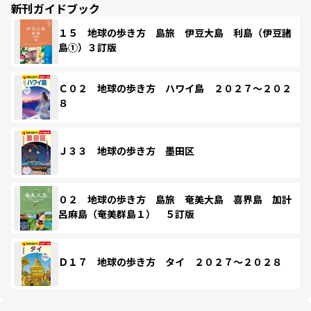
新刊ガイドブック
１５ 地球の歩き方 島旅 伊豆大島 利島（伊豆諸
島①）３訂版
Ｃ０２ 地球の歩き方 ハワイ島 ２０２７～２０２
８
Ｊ３３ 地球の歩き方 墨田区
０２ 地球の歩き方 島旅 奄美大島 喜界島 加計
呂麻島（奄美群島１） ５訂版
Ｄ１７ 地球の歩き方 タイ ２０２７～２０２８