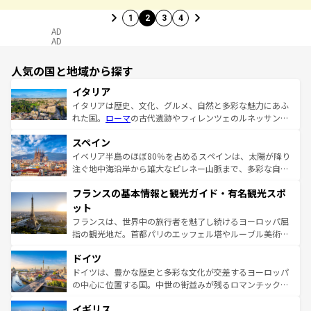
1
2
3
4
AD
AD
人気の国と地域から探す
イタリア
イタリアは歴史、文化、グルメ、自然と多彩な魅力にあふ
れた国。
ローマ
の古代遺跡やフィレンツェのルネッサンス
美術、ヴェネツィアの運河など、歴史あるスポットはもち
スペイン
ろん、トスカーナの美しい田園風景やアマルフィ海岸の絶
景など、自然景観も見逃せない。観光の合間には、本場の
イベリア半島のほぼ80％を占めるスペインは、太陽が降り
ピザやパスタなど、絶品のイタリア料理を堪能することも
注ぐ地中海沿岸から雄大なピレネー山脈まで、多彩な自然
できる。朝目覚めてから夜眠るまで、すべての瞬間を楽し
と文化が詰まったヨーロッパ屈指の旅行先だ。多様な地域
フランスの基本情報と観光ガイド・有名観光スポ
ませてくれるイタリアで、忘れられない旅をしてみよう！
文化が根付くこの国では、情熱的なフラメンコ、熱気あふ
なお、新着のイタリア情報は
コンテンツ一覧
を参照してほ
れる闘牛、そして美味しいタパスが生活の一部となってい
ット
しい。
る。首都マドリードの洗練された雰囲気や、バルセロナの
フランスは、世界中の旅行者を魅了し続けるヨーロッパ屈
アートに溢れた街角から、地方では古代ローマ遺跡や中世
指の観光地だ。首都パリのエッフェル塔やルーブル美術館
の城塞都市、穏やかなビーチリゾートまで多彩な表情を見
といった象徴的なスポットから、田舎町の古風な美しさま
せる。地方によって風土や気候が異なるスペインはその個
ドイツ
で、幅広い魅力が詰まっている。華麗な宮殿、歴史的な大
性で訪れる人を魅了する。 なお、新着のスペイン情報は
コ
聖堂、美しいビーチ、そして豊かな自然が、訪れる者を心
ドイツは、豊かな歴史と多彩な文化が交差するヨーロッパ
ンテンツ一覧
を参照してほしい。
から魅了する。また、フランスは美食の国としても知ら
の中心に位置する国。中世の街並みが残るロマンチック街
れ、フランス料理はユネスコ無形文化遺産にも登録されて
道から、未来を先取りするようなモダンな都市まで多様な
イギリス
いる。シャンパンの発祥地であるランス、プロヴァンスの
顔を持つこの国は、どこを歩いても飽きることがない。ベ