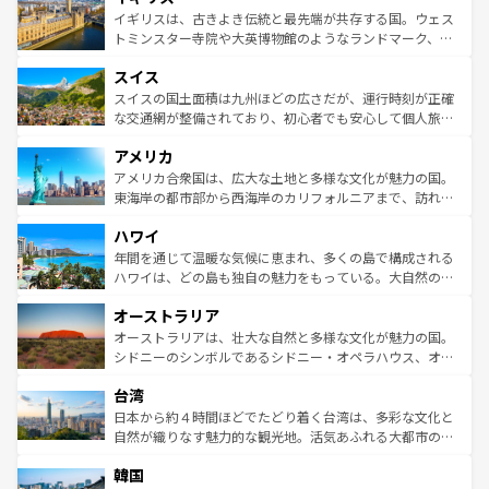
香り高いラベンダー畑など、多彩な楽しみ方が可能だ。さ
ルリンの文化的活気、バイエルン州のアルプスの絶景、そ
イギリスは、古きよき伝統と最先端が共存する国。ウェス
らに、パリ以外の地域にも魅力が溢れており、どの街角に
してライン川沿いのワイン畑といった風景は必見。ビール
トミンスター寺院や大英博物館のようなランドマーク、歴
も豊かな歴史と文化が息づいている。パリ以外の個性あふ
とソーセージを味わいながら地元の人と過ごす楽しい時間
史ある大学都市、美しい丘陵地帯や牧歌的な風景など、エ
れる地方に足を運ぶとそれぞれで全く異なる文化を体験で
スイス
は、お酒好きな人にはぜひ体験してほしい。 なお、新着の
リアごとに異なる魅力がある。また、優雅なアフタヌーン
きるだろう。 なお、新着のフランス情報は
コンテンツ一覧
ドイツ情報は
コンテンツ一覧
を参照してほしい。
ティー、ビール好きにはたまらない英国パブ、サッカー観
スイスの国土面積は九州ほどの広さだが、運行時刻が正確
を参照してほしい。
戦など、本場だからこそできる体験も豊富。イギリスを旅
な交通網が整備されており、初心者でも安心して個人旅行
して楽しみつくそう。 なお、新着のイギリス情報は
コンテ
を楽しめる。日本同様に時刻表どおりの旅が可能だ。中世
アメリカ
ンツ一覧
を参照してほしい。
の建物がそのまま残る町や、スイスならではのユニークな
博物館もあり、アルプス観光だけでなく町歩きも満喫する
アメリカ合衆国は、広大な土地と多様な文化が魅力の国。
ことができる。国民の所得が高いため物価も高いが、旅行
東海岸の都市部から西海岸のカリフォルニアまで、訪れる
者向けの交通パス提供のサービスもあり、うまく活用すれ
場所ごとに異なる風景と体験が待っている。ニューヨーク
ハワイ
ば市内交通費無料で観光を楽しむこともできる。 なお、新
のような巨大都市は、観光、ショッピング、エンターテイ
着のスイス情報は
コンテンツ一覧
を参照してほしい。
ンメントが詰まった刺激的なスポットだ。一方、アメリカ
年間を通じて温暖な気候に恵まれ、多くの島で構成される
西部には大自然が広がり、グランドキャニオンやイエロー
ハワイは、どの島も独自の魅力をもっている。大自然の神
ストーン国立公園といった絶景が堪能できる。さらに、南
秘を感じたいなら、火山が生み出した壮大な景観を誇るハ
オーストラリア
部のニューオーリンズでは、音楽と美食が融合した独特の
ワイ島は見逃せない。また、定番の観光地といえばオアフ
文化が魅力。旅行者はアメリカの各地域で異なる魅力を楽
島だが、静かな自然を求めるならマウイ島やカウアイ島が
オーストラリアは、壮大な自然と多様な文化が魅力の国。
しみながら、その多様性と豊かな歴史を感じることができ
おすすめ。エメラルドグリーンに輝く海をはじめ、豊かな
シドニーのシンボルであるシドニー・オペラハウス、オー
るだろう。車でのロードトリップや列車の旅も、アメリカ
文化や歴史が息づいている。「アロハスピリット」と呼ば
ストラリア東海岸北部に広がる大サンゴ礁地帯グレートバ
ならではの贅沢な旅のスタイルだ。 なお、新着のアメリカ
台湾
れるおもてなしの心で訪れる人々を迎えてくれるハワイの
リアリーフや大陸中央部にそびえるウルル（エアーズロッ
情報は
コンテンツ一覧
を参照してほしい。
人々、おいしいローカルフードやハワイアンミュージッ
ク）、タスマニアの美しい原生林やケアンズの熱帯雨林な
日本から約４時間ほどでたどり着く台湾は、多彩な文化と
ク、伝統的なフラダンスなど、すべてがハワイの魅力を彩
ど、見どころがたくさん。また、カフェやワイン、オージ
自然が織りなす魅力的な観光地。活気あふれる大都市の台
っている。訪れるたびに新しい発見と感動が待っているハ
ービーフなどの食文化も豊かで、美味しいものであふれて
北やノスタルジックな町並みが人気な九份（ジォウフェ
ワイを、存分に味わってほしい。 なお、新着のハワイ情報
韓国
いる。アクティビティも充実しており、サーフィンやダイ
ン）、静ひつな山岳地帯である台湾東部など、都市の喧騒