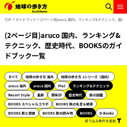
TOP
ガイドブック
(2ページ目)aruco 国内、ランキング&テクニック、歴
(2ページ目)aruco 国内、ランキング&
テクニック、歴史時代、BOOKSのガイ
ドブック一覧
すべて
地球の歩き方 海外
地球の歩き方 Jシリーズ（国内）
aruco 海外
aruco 国内
Plat
ランキング&テクニック
Resort Style
島旅
御朱印
歴史時代
旅の図鑑
BOOKS スペシャルコラボ
BOOKS 旅の名言＆絶景
BOOKS 旅と健康
BOOKS 旅の読み物
BOOKS
D-Books
絞り込み条件を追加