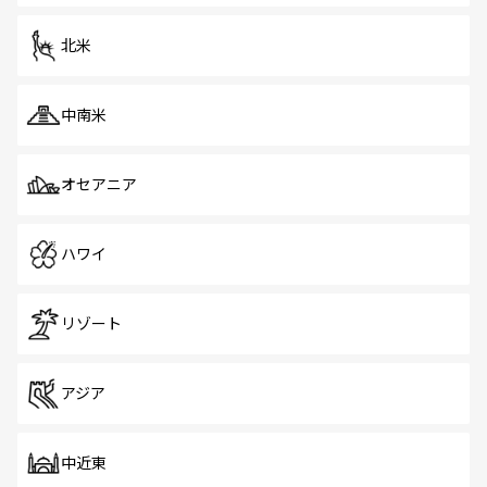
を体感しよう。 なお、新着のシンガポール情報は
コンテン
ツ一覧
を参照してほしい。
北米
中南米
オセアニア
ハワイ
リゾート
アジア
中近東