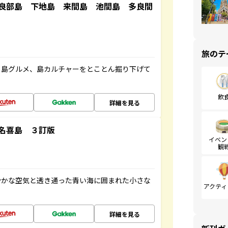
良部島 下地島 来間島 池間島 多良間
旅のテ
、島グルメ、島カルチャーをとことん掘り下げて
飲
詳細を見る
名喜島 ３訂版
イベン
観
やかな空気と透き通った青い海に囲まれた小さな
アクティ
詳細を見る