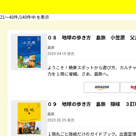
21〜40件/140件中 を表示
０８ 地球の歩き方 島旅 小笠原 父
島旅
2025.04.10 発売
ようこそ！絶景スポットから遊び方、カルチ
力を１冊に凝縮。さあ、島旅へ。
０９ 地球の歩き方 島旅 隠岐 ３訂
島旅
2023.05.25 発売
１冊丸ごと隠岐だけのガイドブック。出雲空