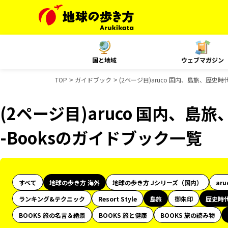
国と地域
ウェブマガジン
TOP
ガイドブック
(2ページ目)aruco 国内、島旅、歴史時
(2ページ目)aruco 国内、島
-Booksのガイドブック一覧
すべて
地球の歩き方 海外
地球の歩き方 Jシリーズ（国内）
aru
ランキング&テクニック
Resort Style
島旅
御朱印
歴史時
BOOKS 旅の名言＆絶景
BOOKS 旅と健康
BOOKS 旅の読み物