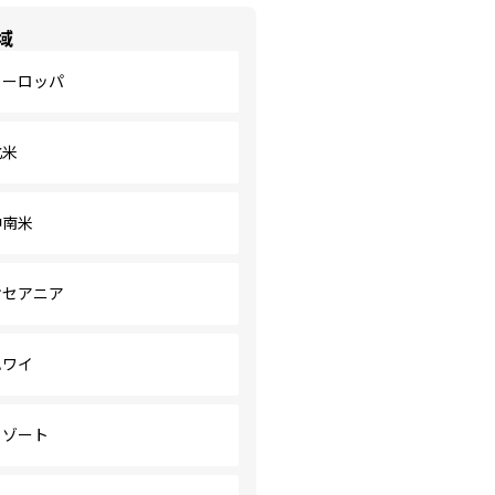
域
ヨーロッパ
北米
中南米
オセアニア
ハワイ
リゾート