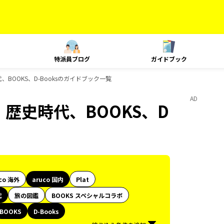
特派員ブログ
ガイドブック
代、BOOKS、D-Booksのガイドブック一覧
AD
旅、歴史時代、BOOKS、D
co 海外
aruco 国内
Plat
代
旅の図鑑
BOOKS スペシャルコラボ
BOOKS
D-Books