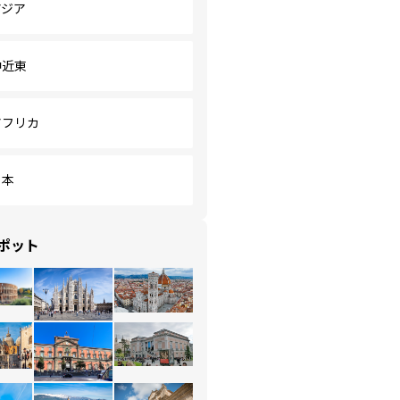
アジア
中近東
アフリカ
日本
ポット