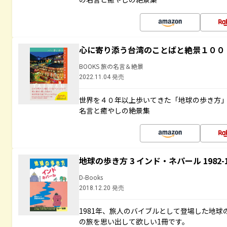
心に寄り添う台湾のことばと絶景１００
BOOKS 旅の名言＆絶景
2022.11.04 発売
世界を４０年以上歩いてきた「地球の歩き方
名言と癒やしの絶景集
地球の歩き方 3 インド・ネパール 1982
D-Books
2018.12.20 発売
1981年、旅人のバイブルとして登場した地
の旅を思い出して欲しい1冊です。