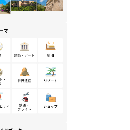
ーマ
食
建築・アート
宿泊
ト・
世界遺産
リゾート
戦
鉄道・
ビティ
ショップ
フライト