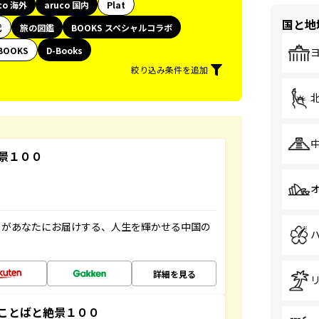
co 海外
aruco 国内
Plat
国と地
代
旅の図鑑
BOOKS スペシャルコラボ
BOOKS
D-Books
絞り込み条件を追加
景１００
」があなたにお届けする、人生を輝かせる中国の
詳細を見る
ことばと絶景１００