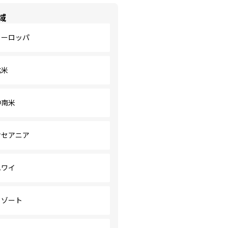
域
ヨーロッパ
北米
中南米
オセアニア
ハワイ
リゾート