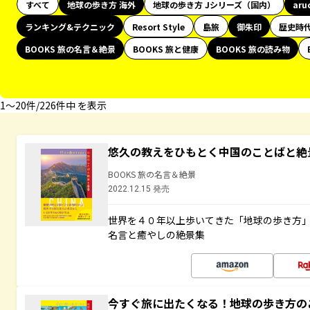
すべて
地球の歩き方 海外
地球の歩き方 Jシリーズ（国内）
aru
ランキング&テクニック
Resort Style
島旅
御朱印
歴史時
BOOKS 旅の名言＆絶景
BOOKS 旅と健康
BOOKS 旅の読み物
1〜20件/226件中 を表示
悠久の教えをひもとく中国のことばと絶
BOOKS 旅の名言＆絶景
2022.12.15 発売
世界を４０年以上歩いてきた「地球の歩き方
名言と癒やしの絶景集
今すぐ旅に出たくなる！地球の歩き方の