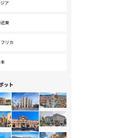
アジア
中近東
アフリカ
日本
ポット