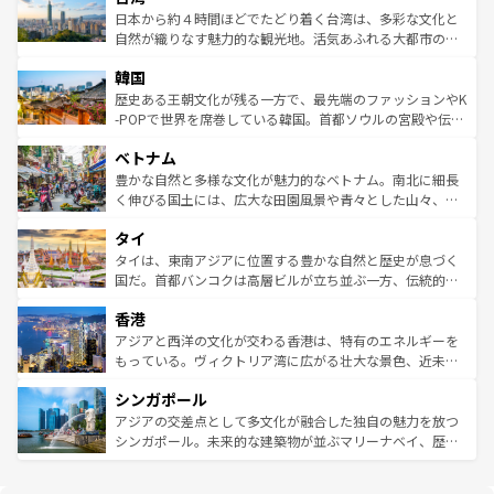
ク、伝統的なフラダンスなど、すべてがハワイの魅力を彩
ク）、タスマニアの美しい原生林やケアンズの熱帯雨林な
日本から約４時間ほどでたどり着く台湾は、多彩な文化と
っている。訪れるたびに新しい発見と感動が待っているハ
ど、見どころがたくさん。また、カフェやワイン、オージ
自然が織りなす魅力的な観光地。活気あふれる大都市の台
ワイを、存分に味わってほしい。 なお、新着のハワイ情報
ービーフなどの食文化も豊かで、美味しいものであふれて
北やノスタルジックな町並みが人気な九份（ジォウフェ
は
コンテンツ一覧
を参照してほしい。
韓国
いる。アクティビティも充実しており、サーフィンやダイ
ン）、静ひつな山岳地帯である台湾東部など、都市の喧騒
ビング、ハイキングなど、アウトドア好きにはたまらな
と山間の静けさが共存しており、訪れる人に新しい発見と
歴史ある王朝文化が残る一方で、最先端のファッションやK
い。オーストラリアの多彩な魅力を存分に味わいつくそ
驚きをもたらしてくれる。また、奥深い台湾の食文化も魅
-POPで世界を席巻している韓国。首都ソウルの宮殿や伝統
う。 なお、新着のオーストラリア情報は
コンテンツ一覧
を
力で、夜市などの屋台グルメから高級料理、ヘルシーで美
家屋が並ぶエリアでは韓国の歴史と文化に浸ることがで
参照してほしい。
ベトナム
容にもいいと評判のスイーツなど、バラエティ豊かな料理
き、地方に足を延ばせば四季折々の自然美を楽しむことが
が味わえる。 なお、新着の台湾情報は
コンテンツ一覧
を参
できる。そして、キムチや焼肉、絶品のストリートフード
豊かな自然と多様な文化が魅力的なベトナム。南北に細長
照してほしい。
まで、さまざまな韓国料理が待っている。夜には、韓国な
く伸びる国土には、広大な田園風景や青々とした山々、世
らではのナイトライフも堪能できる。あたたかいホスピタ
界遺産に登録された壮大な自然景観が点在し、都市部では
タイ
リティに包まれながら、韓国の多彩な魅力を心ゆくまで味
急速な発展と共に伝統が息づく。ハノイの古い町並みやホ
わってみてほしい。 なお、新着の韓国情報は
コンテンツ一
ーチミン市のフランス統治時代の建物も、独特の雰囲気を
タイは、東南アジアに位置する豊かな自然と歴史が息づく
覧
を参照してほしい。
醸し出している。また、バラエティの豊かさとおいしさで
国だ。首都バンコクは高層ビルが立ち並ぶ一方、伝統的な
世界中の食通を魅了してやまないベトナム料理も魅力のひ
寺院や市場がいたるところに点在し、古きよき文化と現代
香港
とつ。フォーやバインミー、ベトナムコーヒーなどは、ぜ
の活気が交差している。北部ではチェンマイなどの山岳地
ひ現地で味わいたい。どの地域を訪れてもあたたかい人々
帯で自然と触れ合い、南部ではプーケットやクラビの美し
アジアと西洋の文化が交わる香港は、特有のエネルギーを
が旅行者を迎えてくれるので、きっと忘れられない旅にな
いビーチでリゾート気分を楽しむことができる。タイ料理
もっている。ヴィクトリア湾に広がる壮大な景色、近未来
るはずだ。 なお、新着のベトナム情報は
コンテンツ一覧
を
は世界的に有名で、屋台から高級レストランまで味覚を刺
的なアートスポット、そして歴史と現代が融合した町並
参照してほしい。
シンガポール
激する。気候は一年中温暖で、どの季節にも異なる楽しみ
み、どこを訪れても感動するはず。観光スポットが密集し
が待っている。親しみやすいタイの人々、仏教を中心とし
ており、効率よく見どころを回れるのも魅力。息をのむよ
アジアの交差点として多文化が融合した独自の魅力を放つ
た文化、そして多様な観光資源が、訪れる旅人を魅了し続
うな絶景から文化的な体験まで、香港を存分に楽しみ尽く
シンガポール。未来的な建築物が並ぶマリーナベイ、歴史
ける。 なお、新着のタイ情報は
コンテンツ一覧
を参照して
そう。 なお、新着の香港情報は
コンテンツ一覧
を参照して
と伝統を感じられるエスニックタウン、多数の緑豊かな公
ほしい。
ほしい。
園や自然保護区など、自然が調和した近代的な景観と文化