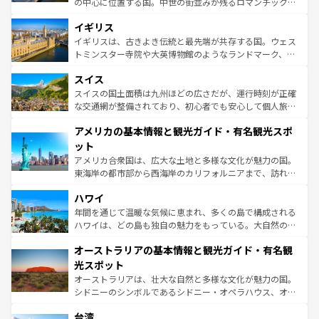
の中心に位置する国。中世の街並みが残るロマンチック街
いる。シャンパンの発祥地であるランス、プロヴァンスの
道から、未来を先取りするようなモダンな都市まで多様な
香り高いラベンダー畑など、多彩な楽しみ方が可能だ。さ
イギリス
顔を持つこの国は、どこを歩いても飽きることがない。ベ
らに、パリ以外の地域にも魅力が溢れており、どの街角に
ルリンの文化的活気、バイエルン州のアルプスの絶景、そ
イギリスは、古きよき伝統と最先端が共存する国。ウェス
も豊かな歴史と文化が息づいている。パリ以外の個性あふ
してライン川沿いのワイン畑といった風景は必見。ビール
トミンスター寺院や大英博物館のようなランドマーク、歴
れる地方に足を運ぶとそれぞれで全く異なる文化を体験で
とソーセージを味わいながら地元の人と過ごす楽しい時間
史ある大学都市、美しい丘陵地帯や牧歌的な風景など、エ
きるだろう。 なお、新着のフランス情報は
コンテンツ一覧
スイス
は、お酒好きな人にはぜひ体験してほしい。 なお、新着の
リアごとに異なる魅力がある。また、優雅なアフタヌーン
を参照してほしい。
ドイツ情報は
コンテンツ一覧
を参照してほしい。
ティー、ビール好きにはたまらない英国パブ、サッカー観
スイスの国土面積は九州ほどの広さだが、運行時刻が正確
戦など、本場だからこそできる体験も豊富。イギリスを旅
な交通網が整備されており、初心者でも安心して個人旅行
して楽しみつくそう。 なお、新着のイギリス情報は
コンテ
を楽しめる。日本同様に時刻表どおりの旅が可能だ。中世
アメリカの基本情報と観光ガイド・有名観光スポ
ンツ一覧
を参照してほしい。
の建物がそのまま残る町や、スイスならではのユニークな
博物館もあり、アルプス観光だけでなく町歩きも満喫する
ット
ことができる。国民の所得が高いため物価も高いが、旅行
アメリカ合衆国は、広大な土地と多様な文化が魅力の国。
者向けの交通パス提供のサービスもあり、うまく活用すれ
東海岸の都市部から西海岸のカリフォルニアまで、訪れる
ば市内交通費無料で観光を楽しむこともできる。 なお、新
場所ごとに異なる風景と体験が待っている。ニューヨーク
着のスイス情報は
コンテンツ一覧
を参照してほしい。
ハワイ
のような巨大都市は、観光、ショッピング、エンターテイ
ンメントが詰まった刺激的なスポットだ。一方、アメリカ
年間を通じて温暖な気候に恵まれ、多くの島で構成される
西部には大自然が広がり、グランドキャニオンやイエロー
ハワイは、どの島も独自の魅力をもっている。大自然の神
ストーン国立公園といった絶景が堪能できる。さらに、南
秘を感じたいなら、火山が生み出した壮大な景観を誇るハ
オーストラリアの基本情報と観光ガイド・有名観
部のニューオーリンズでは、音楽と美食が融合した独特の
ワイ島は見逃せない。また、定番の観光地といえばオアフ
文化が魅力。旅行者はアメリカの各地域で異なる魅力を楽
島だが、静かな自然を求めるならマウイ島やカウアイ島が
光スポット
しみながら、その多様性と豊かな歴史を感じることができ
おすすめ。エメラルドグリーンに輝く海をはじめ、豊かな
オーストラリアは、壮大な自然と多様な文化が魅力の国。
るだろう。車でのロードトリップや列車の旅も、アメリカ
文化や歴史が息づいている。「アロハスピリット」と呼ば
シドニーのシンボルであるシドニー・オペラハウス、オー
ならではの贅沢な旅のスタイルだ。 なお、新着のアメリカ
れるおもてなしの心で訪れる人々を迎えてくれるハワイの
ストラリア東海岸北部に広がる大サンゴ礁地帯グレートバ
情報は
コンテンツ一覧
を参照してほしい。
人々、おいしいローカルフードやハワイアンミュージッ
台湾
リアリーフや大陸中央部にそびえるウルル（エアーズロッ