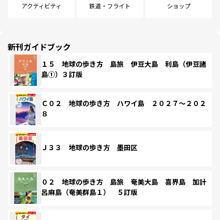
アクティビティ
鉄道・フライト
ショップ
新刊ガイドブック
１５ 地球の歩き方 島旅 伊豆大島 利島（伊豆諸
島①）３訂版
Ｃ０２ 地球の歩き方 ハワイ島 ２０２７～２０２
８
Ｊ３３ 地球の歩き方 墨田区
０２ 地球の歩き方 島旅 奄美大島 喜界島 加計
呂麻島（奄美群島１） ５訂版