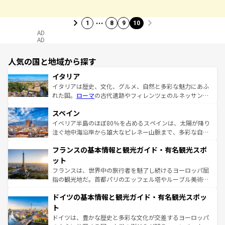
…
1
8
9
10
AD
AD
人気の国と地域から探す
イタリア
イタリアは歴史、文化、グルメ、自然と多彩な魅力にあふ
れた国。
ローマ
の古代遺跡やフィレンツェのルネッサンス
美術、ヴェネツィアの運河など、歴史あるスポットはもち
スペイン
ろん、トスカーナの美しい田園風景やアマルフィ海岸の絶
景など、自然景観も見逃せない。観光の合間には、本場の
イベリア半島のほぼ80％を占めるスペインは、太陽が降り
ピザやパスタなど、絶品のイタリア料理を堪能することも
注ぐ地中海沿岸から雄大なピレネー山脈まで、多彩な自然
できる。朝目覚めてから夜眠るまで、すべての瞬間を楽し
と文化が詰まったヨーロッパ屈指の旅行先だ。多様な地域
フランスの基本情報と観光ガイド・有名観光スポ
ませてくれるイタリアで、忘れられない旅をしてみよう！
文化が根付くこの国では、情熱的なフラメンコ、熱気あふ
なお、新着のイタリア情報は
コンテンツ一覧
を参照してほ
れる闘牛、そして美味しいタパスが生活の一部となってい
ット
しい。
る。首都マドリードの洗練された雰囲気や、バルセロナの
フランスは、世界中の旅行者を魅了し続けるヨーロッパ屈
アートに溢れた街角から、地方では古代ローマ遺跡や中世
指の観光地だ。首都パリのエッフェル塔やルーブル美術館
の城塞都市、穏やかなビーチリゾートまで多彩な表情を見
といった象徴的なスポットから、田舎町の古風な美しさま
せる。地方によって風土や気候が異なるスペインはその個
ドイツの基本情報と観光ガイド・有名観光スポッ
で、幅広い魅力が詰まっている。華麗な宮殿、歴史的な大
性で訪れる人を魅了する。 なお、新着のスペイン情報は
コ
聖堂、美しいビーチ、そして豊かな自然が、訪れる者を心
ト
ンテンツ一覧
を参照してほしい。
から魅了する。また、フランスは美食の国としても知ら
ドイツは、豊かな歴史と多彩な文化が交差するヨーロッパ
れ、フランス料理はユネスコ無形文化遺産にも登録されて