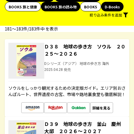
BOOKS 旅と健康
BOOKS 旅の読み物
BOOKS
D-Books
絞り込み条件を追加
181〜183件/183件中 を表示
Ｄ３８ 地球の歩き方 ソウル ２０
２５～２０２６
Dシリーズ（アジア） 地球の歩き方 海外
2025.04.28 発売
ソウルをしっかり観光するための決定版ガイド。エリア別おさ
んぽルート、世界遺産の古宮、市場や路地裏食堂も徹底解説！
詳細を見る
Ｄ３９ 地球の歩き方 釜山 慶州
大邱 ２０２６～２０２７