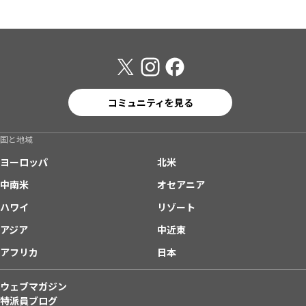
コミュニティを見る
国と地域
ヨーロッパ
北米
中南米
オセアニア
ハワイ
リゾート
アジア
中近東
アフリカ
日本
ウェブマガジン
特派員ブログ