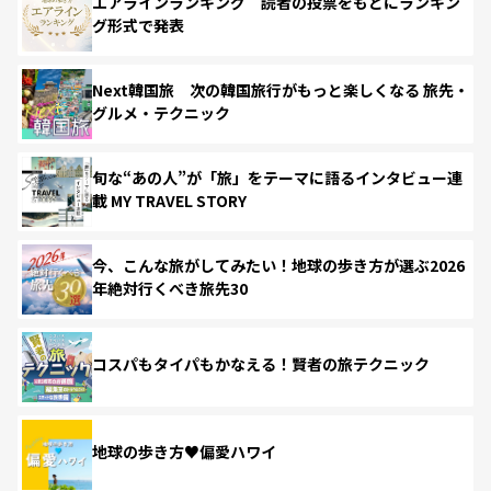
エアラインランキング 読者の投票をもとにランキン
グ形式で発表
Next韓国旅 次の韓国旅行がもっと楽しくなる 旅先・
グルメ・テクニック
旬な“あの人”が「旅」をテーマに語るインタビュー連
載 MY TRAVEL STORY
今、こんな旅がしてみたい！地球の歩き方が選ぶ2026
年絶対行くべき旅先30
コスパもタイパもかなえる！賢者の旅テクニック
地球の歩き方♥偏愛ハワイ