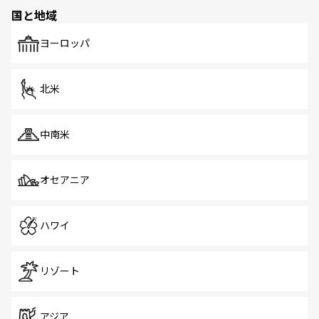
の多様性あふれるカラフルな町は、どこを歩いても新しい
国と地域
発見がある。さらに、治安のよさや充実した公共交通機関
も、旅行者にとっては魅力的なポイント。グルメも豊富
で、ホーカーズは地元の風情を楽しめる外せないスポット
ヨーロッパ
だ。訪れる人を飽きさせないシンガポールで、多様な魅力
を体感しよう。 なお、新着のシンガポール情報は
コンテン
ツ一覧
を参照してほしい。
北米
中南米
オセアニア
ハワイ
リゾート
アジア