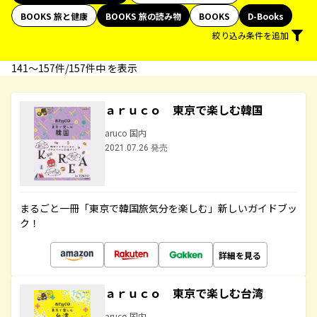
BOOKS 旅と健康
BOOKS 旅の読み物
BOOKS
D-Books
絞り込み条件を追加
141〜157件/157件中 を表示
ａｒｕｃｏ 東京で楽しむ韓国
aruco 国内
2021.07.26 発売
まるごと一冊「東京で韓国旅気分を楽しむ」新しいガイドブッ
ク！
詳細を見る
ａｒｕｃｏ 東京で楽しむ台湾
aruco 国内