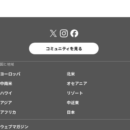
コミュニティを見る
国と地域
ヨーロッパ
北米
中南米
オセアニア
ハワイ
リゾート
アジア
中近東
アフリカ
日本
ウェブマガジン