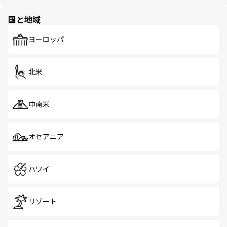
ほしい。
ほしい。
園や自然保護区など、自然が調和した近代的な景観と文化
の多様性あふれるカラフルな町は、どこを歩いても新しい
国と地域
発見がある。さらに、治安のよさや充実した公共交通機関
も、旅行者にとっては魅力的なポイント。グルメも豊富
で、ホーカーズは地元の風情を楽しめる外せないスポット
ヨーロッパ
だ。訪れる人を飽きさせないシンガポールで、多様な魅力
を体感しよう。 なお、新着のシンガポール情報は
コンテン
ツ一覧
を参照してほしい。
北米
中南米
オセアニア
ハワイ
リゾート