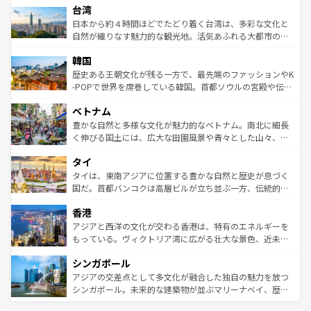
ならではの贅沢な旅のスタイルだ。 なお、新着のアメリカ
台湾
れるおもてなしの心で訪れる人々を迎えてくれるハワイの
リアリーフや大陸中央部にそびえるウルル（エアーズロッ
情報は
コンテンツ一覧
を参照してほしい。
人々、おいしいローカルフードやハワイアンミュージッ
ク）、タスマニアの美しい原生林やケアンズの熱帯雨林な
日本から約４時間ほどでたどり着く台湾は、多彩な文化と
ク、伝統的なフラダンスなど、すべてがハワイの魅力を彩
ど、見どころがたくさん。また、カフェやワイン、オージ
自然が織りなす魅力的な観光地。活気あふれる大都市の台
っている。訪れるたびに新しい発見と感動が待っているハ
ービーフなどの食文化も豊かで、美味しいものであふれて
北やノスタルジックな町並みが人気な九份（ジォウフェ
ワイを、存分に味わってほしい。 なお、新着のハワイ情報
韓国
いる。アクティビティも充実しており、サーフィンやダイ
ン）、静ひつな山岳地帯である台湾東部など、都市の喧騒
は
コンテンツ一覧
を参照してほしい。
ビング、ハイキングなど、アウトドア好きにはたまらな
と山間の静けさが共存しており、訪れる人に新しい発見と
歴史ある王朝文化が残る一方で、最先端のファッションやK
い。オーストラリアの多彩な魅力を存分に味わいつくそ
驚きをもたらしてくれる。また、奥深い台湾の食文化も魅
-POPで世界を席巻している韓国。首都ソウルの宮殿や伝統
う。 なお、新着のオーストラリア情報は
コンテンツ一覧
を
力で、夜市などの屋台グルメから高級料理、ヘルシーで美
家屋が並ぶエリアでは韓国の歴史と文化に浸ることがで
参照してほしい。
ベトナム
容にもいいと評判のスイーツなど、バラエティ豊かな料理
き、地方に足を延ばせば四季折々の自然美を楽しむことが
が味わえる。 なお、新着の台湾情報は
コンテンツ一覧
を参
できる。そして、キムチや焼肉、絶品のストリートフード
豊かな自然と多様な文化が魅力的なベトナム。南北に細長
照してほしい。
まで、さまざまな韓国料理が待っている。夜には、韓国な
く伸びる国土には、広大な田園風景や青々とした山々、世
らではのナイトライフも堪能できる。あたたかいホスピタ
界遺産に登録された壮大な自然景観が点在し、都市部では
タイ
リティに包まれながら、韓国の多彩な魅力を心ゆくまで味
急速な発展と共に伝統が息づく。ハノイの古い町並みやホ
わってみてほしい。 なお、新着の韓国情報は
コンテンツ一
ーチミン市のフランス統治時代の建物も、独特の雰囲気を
タイは、東南アジアに位置する豊かな自然と歴史が息づく
覧
を参照してほしい。
醸し出している。また、バラエティの豊かさとおいしさで
国だ。首都バンコクは高層ビルが立ち並ぶ一方、伝統的な
世界中の食通を魅了してやまないベトナム料理も魅力のひ
寺院や市場がいたるところに点在し、古きよき文化と現代
香港
とつ。フォーやバインミー、ベトナムコーヒーなどは、ぜ
の活気が交差している。北部ではチェンマイなどの山岳地
ひ現地で味わいたい。どの地域を訪れてもあたたかい人々
帯で自然と触れ合い、南部ではプーケットやクラビの美し
アジアと西洋の文化が交わる香港は、特有のエネルギーを
が旅行者を迎えてくれるので、きっと忘れられない旅にな
いビーチでリゾート気分を楽しむことができる。タイ料理
もっている。ヴィクトリア湾に広がる壮大な景色、近未来
るはずだ。 なお、新着のベトナム情報は
コンテンツ一覧
を
は世界的に有名で、屋台から高級レストランまで味覚を刺
的なアートスポット、そして歴史と現代が融合した町並
参照してほしい。
シンガポール
激する。気候は一年中温暖で、どの季節にも異なる楽しみ
み、どこを訪れても感動するはず。観光スポットが密集し
が待っている。親しみやすいタイの人々、仏教を中心とし
ており、効率よく見どころを回れるのも魅力。息をのむよ
アジアの交差点として多文化が融合した独自の魅力を放つ
た文化、そして多様な観光資源が、訪れる旅人を魅了し続
うな絶景から文化的な体験まで、香港を存分に楽しみ尽く
シンガポール。未来的な建築物が並ぶマリーナベイ、歴史
ける。 なお、新着のタイ情報は
コンテンツ一覧
を参照して
そう。 なお、新着の香港情報は
コンテンツ一覧
を参照して
と伝統を感じられるエスニックタウン、多数の緑豊かな公