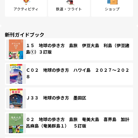
アクティビティ
鉄道・フライト
ショップ
新刊ガイドブック
１５ 地球の歩き方 島旅 伊豆大島 利島（伊豆諸
島①）３訂版
Ｃ０２ 地球の歩き方 ハワイ島 ２０２７～２０２
８
Ｊ３３ 地球の歩き方 墨田区
０２ 地球の歩き方 島旅 奄美大島 喜界島 加計
呂麻島（奄美群島１） ５訂版