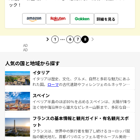
ック！
詳細を見る
…
1
6
7
8
AD
AD
人気の国と地域から探す
イタリア
イタリアは歴史、文化、グルメ、自然と多彩な魅力にあふ
れた国。
ローマ
の古代遺跡やフィレンツェのルネッサンス
美術、ヴェネツィアの運河など、歴史あるスポットはもち
スペイン
ろん、トスカーナの美しい田園風景やアマルフィ海岸の絶
景など、自然景観も見逃せない。観光の合間には、本場の
イベリア半島のほぼ80％を占めるスペインは、太陽が降り
ピザやパスタなど、絶品のイタリア料理を堪能することも
注ぐ地中海沿岸から雄大なピレネー山脈まで、多彩な自然
できる。朝目覚めてから夜眠るまで、すべての瞬間を楽し
と文化が詰まったヨーロッパ屈指の旅行先だ。多様な地域
フランスの基本情報と観光ガイド・有名観光スポ
ませてくれるイタリアで、忘れられない旅をしてみよう！
文化が根付くこの国では、情熱的なフラメンコ、熱気あふ
なお、新着のイタリア情報は
コンテンツ一覧
を参照してほ
れる闘牛、そして美味しいタパスが生活の一部となってい
ット
しい。
る。首都マドリードの洗練された雰囲気や、バルセロナの
フランスは、世界中の旅行者を魅了し続けるヨーロッパ屈
アートに溢れた街角から、地方では古代ローマ遺跡や中世
指の観光地だ。首都パリのエッフェル塔やルーブル美術館