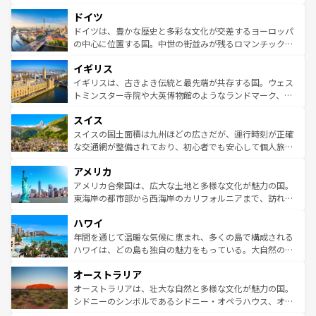
の城塞都市、穏やかなビーチリゾートまで多彩な表情を見
といった象徴的なスポットから、田舎町の古風な美しさま
せる。地方によって風土や気候が異なるスペインはその個
ドイツ
で、幅広い魅力が詰まっている。華麗な宮殿、歴史的な大
性で訪れる人を魅了する。 なお、新着のスペイン情報は
コ
聖堂、美しいビーチ、そして豊かな自然が、訪れる者を心
ドイツは、豊かな歴史と多彩な文化が交差するヨーロッパ
ンテンツ一覧
を参照してほしい。
から魅了する。また、フランスは美食の国としても知ら
の中心に位置する国。中世の街並みが残るロマンチック街
れ、フランス料理はユネスコ無形文化遺産にも登録されて
道から、未来を先取りするようなモダンな都市まで多様な
イギリス
いる。シャンパンの発祥地であるランス、プロヴァンスの
顔を持つこの国は、どこを歩いても飽きることがない。ベ
香り高いラベンダー畑など、多彩な楽しみ方が可能だ。さ
ルリンの文化的活気、バイエルン州のアルプスの絶景、そ
イギリスは、古きよき伝統と最先端が共存する国。ウェス
らに、パリ以外の地域にも魅力が溢れており、どの街角に
してライン川沿いのワイン畑といった風景は必見。ビール
トミンスター寺院や大英博物館のようなランドマーク、歴
も豊かな歴史と文化が息づいている。パリ以外の個性あふ
とソーセージを味わいながら地元の人と過ごす楽しい時間
史ある大学都市、美しい丘陵地帯や牧歌的な風景など、エ
れる地方に足を運ぶとそれぞれで全く異なる文化を体験で
スイス
は、お酒好きな人にはぜひ体験してほしい。 なお、新着の
リアごとに異なる魅力がある。また、優雅なアフタヌーン
きるだろう。 なお、新着のフランス情報は
コンテンツ一覧
ドイツ情報は
コンテンツ一覧
を参照してほしい。
ティー、ビール好きにはたまらない英国パブ、サッカー観
スイスの国土面積は九州ほどの広さだが、運行時刻が正確
を参照してほしい。
戦など、本場だからこそできる体験も豊富。イギリスを旅
な交通網が整備されており、初心者でも安心して個人旅行
して楽しみつくそう。 なお、新着のイギリス情報は
コンテ
を楽しめる。日本同様に時刻表どおりの旅が可能だ。中世
アメリカ
ンツ一覧
を参照してほしい。
の建物がそのまま残る町や、スイスならではのユニークな
博物館もあり、アルプス観光だけでなく町歩きも満喫する
アメリカ合衆国は、広大な土地と多様な文化が魅力の国。
ことができる。国民の所得が高いため物価も高いが、旅行
東海岸の都市部から西海岸のカリフォルニアまで、訪れる
者向けの交通パス提供のサービスもあり、うまく活用すれ
場所ごとに異なる風景と体験が待っている。ニューヨーク
ハワイ
ば市内交通費無料で観光を楽しむこともできる。 なお、新
のような巨大都市は、観光、ショッピング、エンターテイ
着のスイス情報は
コンテンツ一覧
を参照してほしい。
ンメントが詰まった刺激的なスポットだ。一方、アメリカ
年間を通じて温暖な気候に恵まれ、多くの島で構成される
西部には大自然が広がり、グランドキャニオンやイエロー
ハワイは、どの島も独自の魅力をもっている。大自然の神
ストーン国立公園といった絶景が堪能できる。さらに、南
秘を感じたいなら、火山が生み出した壮大な景観を誇るハ
オーストラリア
部のニューオーリンズでは、音楽と美食が融合した独特の
ワイ島は見逃せない。また、定番の観光地といえばオアフ
文化が魅力。旅行者はアメリカの各地域で異なる魅力を楽
島だが、静かな自然を求めるならマウイ島やカウアイ島が
オーストラリアは、壮大な自然と多様な文化が魅力の国。
しみながら、その多様性と豊かな歴史を感じることができ
おすすめ。エメラルドグリーンに輝く海をはじめ、豊かな
シドニーのシンボルであるシドニー・オペラハウス、オー
るだろう。車でのロードトリップや列車の旅も、アメリカ
文化や歴史が息づいている。「アロハスピリット」と呼ば
ストラリア東海岸北部に広がる大サンゴ礁地帯グレートバ