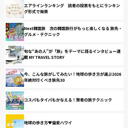
エアラインランキング 読者の投票をもとにランキン
グ形式で発表
Next韓国旅 次の韓国旅行がもっと楽しくなる 旅先・
グルメ・テクニック
旬な“あの人”が「旅」をテーマに語るインタビュー連
載 MY TRAVEL STORY
今、こんな旅がしてみたい！地球の歩き方が選ぶ2026
年絶対行くべき旅先30
コスパもタイパもかなえる！賢者の旅テクニック
地球の歩き方♥偏愛ハワイ