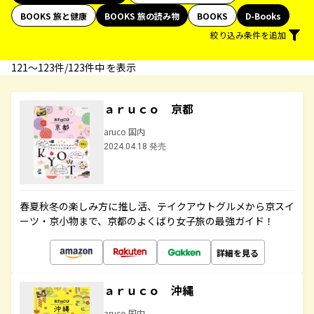
BOOKS 旅と健康
BOOKS 旅の読み物
BOOKS
D-Books
絞り込み条件を追加
121〜123件/123件中 を表示
ａｒｕｃｏ 京都
aruco 国内
2024.04.18 発売
春夏秋冬の楽しみ方に推し活、テイクアウトグルメから京スイ
ーツ・京小物まで、京都のよくばり女子旅の最強ガイド！
詳細を見る
ａｒｕｃｏ 沖縄
aruco 国内