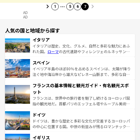
…
1
5
6
7
AD
AD
人気の国と地域から探す
イタリア
イタリアは歴史、文化、グルメ、自然と多彩な魅力にあふ
れた国。
ローマ
の古代遺跡やフィレンツェのルネッサンス
美術、ヴェネツィアの運河など、歴史あるスポットはもち
スペイン
ろん、トスカーナの美しい田園風景やアマルフィ海岸の絶
景など、自然景観も見逃せない。観光の合間には、本場の
イベリア半島のほぼ80％を占めるスペインは、太陽が降り
ピザやパスタなど、絶品のイタリア料理を堪能することも
注ぐ地中海沿岸から雄大なピレネー山脈まで、多彩な自然
できる。朝目覚めてから夜眠るまで、すべての瞬間を楽し
と文化が詰まったヨーロッパ屈指の旅行先だ。多様な地域
フランスの基本情報と観光ガイド・有名観光スポ
ませてくれるイタリアで、忘れられない旅をしてみよう！
文化が根付くこの国では、情熱的なフラメンコ、熱気あふ
なお、新着のイタリア情報は
コンテンツ一覧
を参照してほ
れる闘牛、そして美味しいタパスが生活の一部となってい
ット
しい。
る。首都マドリードの洗練された雰囲気や、バルセロナの
フランスは、世界中の旅行者を魅了し続けるヨーロッパ屈
アートに溢れた街角から、地方では古代ローマ遺跡や中世
指の観光地だ。首都パリのエッフェル塔やルーブル美術館
の城塞都市、穏やかなビーチリゾートまで多彩な表情を見
といった象徴的なスポットから、田舎町の古風な美しさま
せる。地方によって風土や気候が異なるスペインはその個
ドイツ
で、幅広い魅力が詰まっている。華麗な宮殿、歴史的な大
性で訪れる人を魅了する。 なお、新着のスペイン情報は
コ
聖堂、美しいビーチ、そして豊かな自然が、訪れる者を心
ドイツは、豊かな歴史と多彩な文化が交差するヨーロッパ
ンテンツ一覧
を参照してほしい。
から魅了する。また、フランスは美食の国としても知ら
の中心に位置する国。中世の街並みが残るロマンチック街
れ、フランス料理はユネスコ無形文化遺産にも登録されて
道から、未来を先取りするようなモダンな都市まで多様な
イギリス
いる。シャンパンの発祥地であるランス、プロヴァンスの
顔を持つこの国は、どこを歩いても飽きることがない。ベ