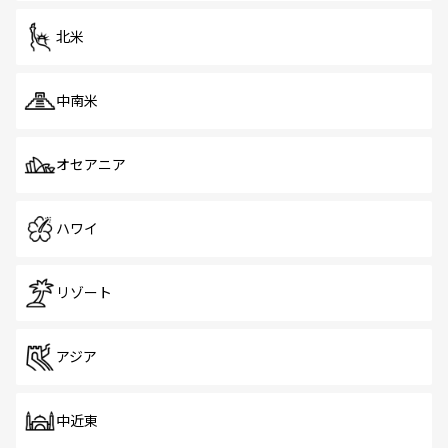
を体感しよう。 なお、新着のシンガポール情報は
コンテン
ツ一覧
を参照してほしい。
北米
中南米
オセアニア
ハワイ
リゾート
アジア
中近東