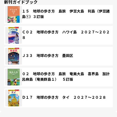
新刊ガイドブック
１５ 地球の歩き方 島旅 伊豆大島 利島（伊豆諸
島①）３訂版
Ｃ０２ 地球の歩き方 ハワイ島 ２０２７～２０２
８
Ｊ３３ 地球の歩き方 墨田区
０２ 地球の歩き方 島旅 奄美大島 喜界島 加計
呂麻島（奄美群島１） ５訂版
Ｄ１７ 地球の歩き方 タイ ２０２７～２０２８