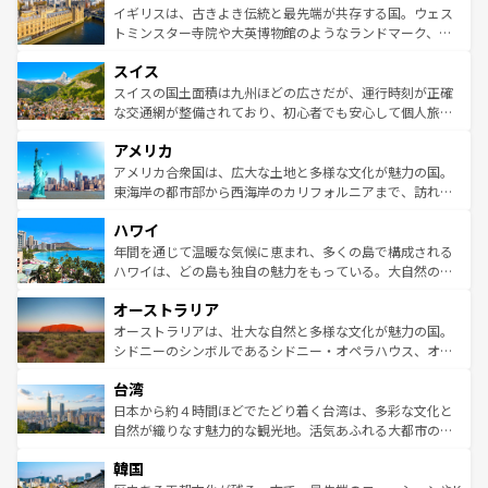
香り高いラベンダー畑など、多彩な楽しみ方が可能だ。さ
ルリンの文化的活気、バイエルン州のアルプスの絶景、そ
イギリスは、古きよき伝統と最先端が共存する国。ウェス
らに、パリ以外の地域にも魅力が溢れており、どの街角に
してライン川沿いのワイン畑といった風景は必見。ビール
トミンスター寺院や大英博物館のようなランドマーク、歴
も豊かな歴史と文化が息づいている。パリ以外の個性あふ
とソーセージを味わいながら地元の人と過ごす楽しい時間
史ある大学都市、美しい丘陵地帯や牧歌的な風景など、エ
れる地方に足を運ぶとそれぞれで全く異なる文化を体験で
スイス
は、お酒好きな人にはぜひ体験してほしい。 なお、新着の
リアごとに異なる魅力がある。また、優雅なアフタヌーン
きるだろう。 なお、新着のフランス情報は
コンテンツ一覧
ドイツ情報は
コンテンツ一覧
を参照してほしい。
ティー、ビール好きにはたまらない英国パブ、サッカー観
スイスの国土面積は九州ほどの広さだが、運行時刻が正確
を参照してほしい。
戦など、本場だからこそできる体験も豊富。イギリスを旅
な交通網が整備されており、初心者でも安心して個人旅行
して楽しみつくそう。 なお、新着のイギリス情報は
コンテ
を楽しめる。日本同様に時刻表どおりの旅が可能だ。中世
アメリカ
ンツ一覧
を参照してほしい。
の建物がそのまま残る町や、スイスならではのユニークな
博物館もあり、アルプス観光だけでなく町歩きも満喫する
アメリカ合衆国は、広大な土地と多様な文化が魅力の国。
ことができる。国民の所得が高いため物価も高いが、旅行
東海岸の都市部から西海岸のカリフォルニアまで、訪れる
者向けの交通パス提供のサービスもあり、うまく活用すれ
場所ごとに異なる風景と体験が待っている。ニューヨーク
ハワイ
ば市内交通費無料で観光を楽しむこともできる。 なお、新
のような巨大都市は、観光、ショッピング、エンターテイ
着のスイス情報は
コンテンツ一覧
を参照してほしい。
ンメントが詰まった刺激的なスポットだ。一方、アメリカ
年間を通じて温暖な気候に恵まれ、多くの島で構成される
西部には大自然が広がり、グランドキャニオンやイエロー
ハワイは、どの島も独自の魅力をもっている。大自然の神
ストーン国立公園といった絶景が堪能できる。さらに、南
秘を感じたいなら、火山が生み出した壮大な景観を誇るハ
オーストラリア
部のニューオーリンズでは、音楽と美食が融合した独特の
ワイ島は見逃せない。また、定番の観光地といえばオアフ
文化が魅力。旅行者はアメリカの各地域で異なる魅力を楽
島だが、静かな自然を求めるならマウイ島やカウアイ島が
オーストラリアは、壮大な自然と多様な文化が魅力の国。
しみながら、その多様性と豊かな歴史を感じることができ
おすすめ。エメラルドグリーンに輝く海をはじめ、豊かな
シドニーのシンボルであるシドニー・オペラハウス、オー
るだろう。車でのロードトリップや列車の旅も、アメリカ
文化や歴史が息づいている。「アロハスピリット」と呼ば
ストラリア東海岸北部に広がる大サンゴ礁地帯グレートバ
ならではの贅沢な旅のスタイルだ。 なお、新着のアメリカ
台湾
れるおもてなしの心で訪れる人々を迎えてくれるハワイの
リアリーフや大陸中央部にそびえるウルル（エアーズロッ
情報は
コンテンツ一覧
を参照してほしい。
人々、おいしいローカルフードやハワイアンミュージッ
ク）、タスマニアの美しい原生林やケアンズの熱帯雨林な
日本から約４時間ほどでたどり着く台湾は、多彩な文化と
ク、伝統的なフラダンスなど、すべてがハワイの魅力を彩
ど、見どころがたくさん。また、カフェやワイン、オージ
自然が織りなす魅力的な観光地。活気あふれる大都市の台
っている。訪れるたびに新しい発見と感動が待っているハ
ービーフなどの食文化も豊かで、美味しいものであふれて
北やノスタルジックな町並みが人気な九份（ジォウフェ
ワイを、存分に味わってほしい。 なお、新着のハワイ情報
韓国
いる。アクティビティも充実しており、サーフィンやダイ
ン）、静ひつな山岳地帯である台湾東部など、都市の喧騒
は
コンテンツ一覧
を参照してほしい。
ビング、ハイキングなど、アウトドア好きにはたまらな