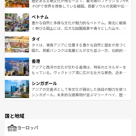
と山間の静けさが共存しており、訪れる人に新しい発見と
歴史ある王朝文化が残る一方で、最先端のファッションやK
い。オーストラリアの多彩な魅力を存分に味わいつくそ
驚きをもたらしてくれる。また、奥深い台湾の食文化も魅
-POPで世界を席巻している韓国。首都ソウルの宮殿や伝統
う。 なお、新着のオーストラリア情報は
コンテンツ一覧
を
力で、夜市などの屋台グルメから高級料理、ヘルシーで美
家屋が並ぶエリアでは韓国の歴史と文化に浸ることがで
参照してほしい。
ベトナム
容にもいいと評判のスイーツなど、バラエティ豊かな料理
き、地方に足を延ばせば四季折々の自然美を楽しむことが
が味わえる。 なお、新着の台湾情報は
コンテンツ一覧
を参
できる。そして、キムチや焼肉、絶品のストリートフード
豊かな自然と多様な文化が魅力的なベトナム。南北に細長
照してほしい。
まで、さまざまな韓国料理が待っている。夜には、韓国な
く伸びる国土には、広大な田園風景や青々とした山々、世
らではのナイトライフも堪能できる。あたたかいホスピタ
界遺産に登録された壮大な自然景観が点在し、都市部では
タイ
リティに包まれながら、韓国の多彩な魅力を心ゆくまで味
急速な発展と共に伝統が息づく。ハノイの古い町並みやホ
わってみてほしい。 なお、新着の韓国情報は
コンテンツ一
ーチミン市のフランス統治時代の建物も、独特の雰囲気を
タイは、東南アジアに位置する豊かな自然と歴史が息づく
覧
を参照してほしい。
醸し出している。また、バラエティの豊かさとおいしさで
国だ。首都バンコクは高層ビルが立ち並ぶ一方、伝統的な
世界中の食通を魅了してやまないベトナム料理も魅力のひ
寺院や市場がいたるところに点在し、古きよき文化と現代
香港
とつ。フォーやバインミー、ベトナムコーヒーなどは、ぜ
の活気が交差している。北部ではチェンマイなどの山岳地
ひ現地で味わいたい。どの地域を訪れてもあたたかい人々
帯で自然と触れ合い、南部ではプーケットやクラビの美し
アジアと西洋の文化が交わる香港は、特有のエネルギーを
が旅行者を迎えてくれるので、きっと忘れられない旅にな
いビーチでリゾート気分を楽しむことができる。タイ料理
もっている。ヴィクトリア湾に広がる壮大な景色、近未来
るはずだ。 なお、新着のベトナム情報は
コンテンツ一覧
を
は世界的に有名で、屋台から高級レストランまで味覚を刺
的なアートスポット、そして歴史と現代が融合した町並
参照してほしい。
シンガポール
激する。気候は一年中温暖で、どの季節にも異なる楽しみ
み、どこを訪れても感動するはず。観光スポットが密集し
が待っている。親しみやすいタイの人々、仏教を中心とし
ており、効率よく見どころを回れるのも魅力。息をのむよ
アジアの交差点として多文化が融合した独自の魅力を放つ
た文化、そして多様な観光資源が、訪れる旅人を魅了し続
うな絶景から文化的な体験まで、香港を存分に楽しみ尽く
シンガポール。未来的な建築物が並ぶマリーナベイ、歴史
ける。 なお、新着のタイ情報は
コンテンツ一覧
を参照して
そう。 なお、新着の香港情報は
コンテンツ一覧
を参照して
と伝統を感じられるエスニックタウン、多数の緑豊かな公
ほしい。
ほしい。
園や自然保護区など、自然が調和した近代的な景観と文化
の多様性あふれるカラフルな町は、どこを歩いても新しい
国と地域
発見がある。さらに、治安のよさや充実した公共交通機関
も、旅行者にとっては魅力的なポイント。グルメも豊富
で、ホーカーズは地元の風情を楽しめる外せないスポット
ヨーロッパ
だ。訪れる人を飽きさせないシンガポールで、多様な魅力