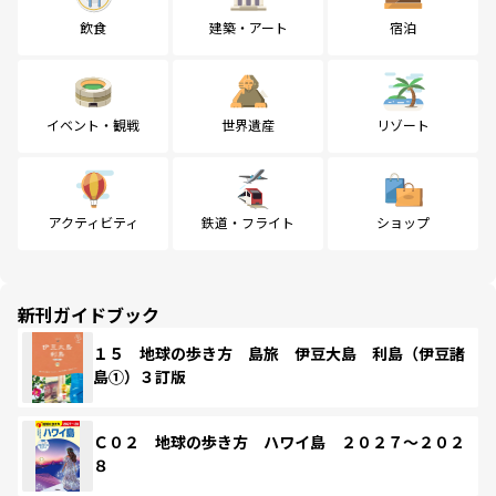
飲食
建築・アート
宿泊
イベント・観戦
世界遺産
リゾート
アクティビティ
鉄道・フライト
ショップ
新刊ガイドブック
１５ 地球の歩き方 島旅 伊豆大島 利島（伊豆諸
島①）３訂版
Ｃ０２ 地球の歩き方 ハワイ島 ２０２７～２０２
８