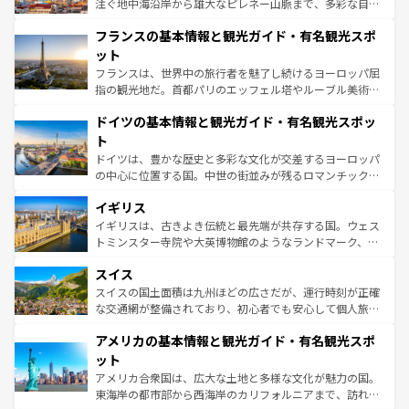
ピザやパスタなど、絶品のイタリア料理を堪能することも
注ぐ地中海沿岸から雄大なピレネー山脈まで、多彩な自然
できる。朝目覚めてから夜眠るまで、すべての瞬間を楽し
と文化が詰まったヨーロッパ屈指の旅行先だ。多様な地域
フランスの基本情報と観光ガイド・有名観光スポ
ませてくれるイタリアで、忘れられない旅をしてみよう！
文化が根付くこの国では、情熱的なフラメンコ、熱気あふ
なお、新着のイタリア情報は
コンテンツ一覧
を参照してほ
れる闘牛、そして美味しいタパスが生活の一部となってい
ット
しい。
る。首都マドリードの洗練された雰囲気や、バルセロナの
フランスは、世界中の旅行者を魅了し続けるヨーロッパ屈
アートに溢れた街角から、地方では古代ローマ遺跡や中世
指の観光地だ。首都パリのエッフェル塔やルーブル美術館
の城塞都市、穏やかなビーチリゾートまで多彩な表情を見
といった象徴的なスポットから、田舎町の古風な美しさま
せる。地方によって風土や気候が異なるスペインはその個
ドイツの基本情報と観光ガイド・有名観光スポッ
で、幅広い魅力が詰まっている。華麗な宮殿、歴史的な大
性で訪れる人を魅了する。 なお、新着のスペイン情報は
コ
聖堂、美しいビーチ、そして豊かな自然が、訪れる者を心
ト
ンテンツ一覧
を参照してほしい。
から魅了する。また、フランスは美食の国としても知ら
ドイツは、豊かな歴史と多彩な文化が交差するヨーロッパ
れ、フランス料理はユネスコ無形文化遺産にも登録されて
の中心に位置する国。中世の街並みが残るロマンチック街
いる。シャンパンの発祥地であるランス、プロヴァンスの
道から、未来を先取りするようなモダンな都市まで多様な
香り高いラベンダー畑など、多彩な楽しみ方が可能だ。さ
イギリス
顔を持つこの国は、どこを歩いても飽きることがない。ベ
らに、パリ以外の地域にも魅力が溢れており、どの街角に
ルリンの文化的活気、バイエルン州のアルプスの絶景、そ
イギリスは、古きよき伝統と最先端が共存する国。ウェス
も豊かな歴史と文化が息づいている。パリ以外の個性あふ
してライン川沿いのワイン畑といった風景は必見。ビール
トミンスター寺院や大英博物館のようなランドマーク、歴
れる地方に足を運ぶとそれぞれで全く異なる文化を体験で
とソーセージを味わいながら地元の人と過ごす楽しい時間
史ある大学都市、美しい丘陵地帯や牧歌的な風景など、エ
きるだろう。 なお、新着のフランス情報は
コンテンツ一覧
スイス
は、お酒好きな人にはぜひ体験してほしい。 なお、新着の
リアごとに異なる魅力がある。また、優雅なアフタヌーン
を参照してほしい。
ドイツ情報は
コンテンツ一覧
を参照してほしい。
ティー、ビール好きにはたまらない英国パブ、サッカー観
スイスの国土面積は九州ほどの広さだが、運行時刻が正確
戦など、本場だからこそできる体験も豊富。イギリスを旅
な交通網が整備されており、初心者でも安心して個人旅行
して楽しみつくそう。 なお、新着のイギリス情報は
コンテ
を楽しめる。日本同様に時刻表どおりの旅が可能だ。中世
アメリカの基本情報と観光ガイド・有名観光スポ
ンツ一覧
を参照してほしい。
の建物がそのまま残る町や、スイスならではのユニークな
博物館もあり、アルプス観光だけでなく町歩きも満喫する
ット
ことができる。国民の所得が高いため物価も高いが、旅行
アメリカ合衆国は、広大な土地と多様な文化が魅力の国。
者向けの交通パス提供のサービスもあり、うまく活用すれ
東海岸の都市部から西海岸のカリフォルニアまで、訪れる
ば市内交通費無料で観光を楽しむこともできる。 なお、新