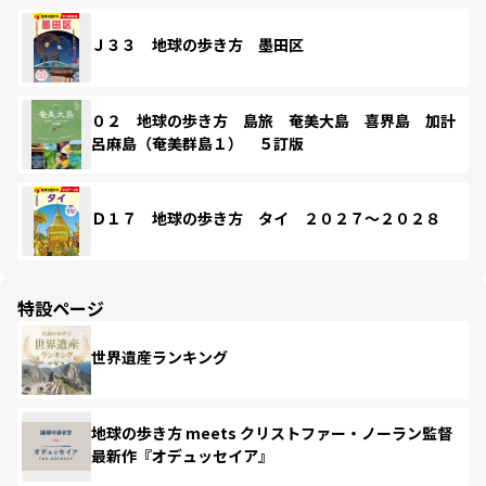
Ｊ３３ 地球の歩き方 墨田区
０２ 地球の歩き方 島旅 奄美大島 喜界島 加計
呂麻島（奄美群島１） ５訂版
Ｄ１７ 地球の歩き方 タイ ２０２７～２０２８
特設ページ
世界遺産ランキング
地球の歩き方 meets クリストファー・ノーラン監督
最新作『オデュッセイア』