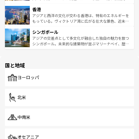
世界中の食通を魅了してやまないベトナム料理も魅力のひ
寺院や市場がいたるところに点在し、古きよき文化と現代
香港
とつ。フォーやバインミー、ベトナムコーヒーなどは、ぜ
の活気が交差している。北部ではチェンマイなどの山岳地
ひ現地で味わいたい。どの地域を訪れてもあたたかい人々
帯で自然と触れ合い、南部ではプーケットやクラビの美し
アジアと西洋の文化が交わる香港は、特有のエネルギーを
が旅行者を迎えてくれるので、きっと忘れられない旅にな
いビーチでリゾート気分を楽しむことができる。タイ料理
もっている。ヴィクトリア湾に広がる壮大な景色、近未来
るはずだ。 なお、新着のベトナム情報は
コンテンツ一覧
を
は世界的に有名で、屋台から高級レストランまで味覚を刺
的なアートスポット、そして歴史と現代が融合した町並
参照してほしい。
シンガポール
激する。気候は一年中温暖で、どの季節にも異なる楽しみ
み、どこを訪れても感動するはず。観光スポットが密集し
が待っている。親しみやすいタイの人々、仏教を中心とし
ており、効率よく見どころを回れるのも魅力。息をのむよ
アジアの交差点として多文化が融合した独自の魅力を放つ
た文化、そして多様な観光資源が、訪れる旅人を魅了し続
うな絶景から文化的な体験まで、香港を存分に楽しみ尽く
シンガポール。未来的な建築物が並ぶマリーナベイ、歴史
ける。 なお、新着のタイ情報は
コンテンツ一覧
を参照して
そう。 なお、新着の香港情報は
コンテンツ一覧
を参照して
と伝統を感じられるエスニックタウン、多数の緑豊かな公
ほしい。
ほしい。
園や自然保護区など、自然が調和した近代的な景観と文化
の多様性あふれるカラフルな町は、どこを歩いても新しい
国と地域
発見がある。さらに、治安のよさや充実した公共交通機関
も、旅行者にとっては魅力的なポイント。グルメも豊富
で、ホーカーズは地元の風情を楽しめる外せないスポット
ヨーロッパ
だ。訪れる人を飽きさせないシンガポールで、多様な魅力
を体感しよう。 なお、新着のシンガポール情報は
コンテン
ツ一覧
を参照してほしい。
北米
中南米
オセアニア