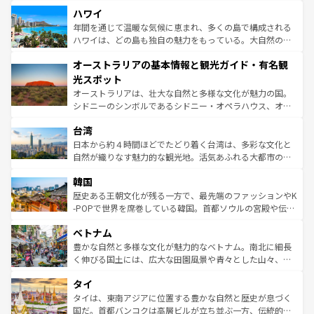
場所ごとに異なる風景と体験が待っている。ニューヨーク
着のスイス情報は
コンテンツ一覧
を参照してほしい。
ハワイ
のような巨大都市は、観光、ショッピング、エンターテイ
ンメントが詰まった刺激的なスポットだ。一方、アメリカ
年間を通じて温暖な気候に恵まれ、多くの島で構成される
西部には大自然が広がり、グランドキャニオンやイエロー
ハワイは、どの島も独自の魅力をもっている。大自然の神
ストーン国立公園といった絶景が堪能できる。さらに、南
秘を感じたいなら、火山が生み出した壮大な景観を誇るハ
オーストラリアの基本情報と観光ガイド・有名観
部のニューオーリンズでは、音楽と美食が融合した独特の
ワイ島は見逃せない。また、定番の観光地といえばオアフ
文化が魅力。旅行者はアメリカの各地域で異なる魅力を楽
島だが、静かな自然を求めるならマウイ島やカウアイ島が
光スポット
しみながら、その多様性と豊かな歴史を感じることができ
おすすめ。エメラルドグリーンに輝く海をはじめ、豊かな
オーストラリアは、壮大な自然と多様な文化が魅力の国。
るだろう。車でのロードトリップや列車の旅も、アメリカ
文化や歴史が息づいている。「アロハスピリット」と呼ば
シドニーのシンボルであるシドニー・オペラハウス、オー
ならではの贅沢な旅のスタイルだ。 なお、新着のアメリカ
れるおもてなしの心で訪れる人々を迎えてくれるハワイの
ストラリア東海岸北部に広がる大サンゴ礁地帯グレートバ
情報は
コンテンツ一覧
を参照してほしい。
人々、おいしいローカルフードやハワイアンミュージッ
台湾
リアリーフや大陸中央部にそびえるウルル（エアーズロッ
ク、伝統的なフラダンスなど、すべてがハワイの魅力を彩
ク）、タスマニアの美しい原生林やケアンズの熱帯雨林な
日本から約４時間ほどでたどり着く台湾は、多彩な文化と
っている。訪れるたびに新しい発見と感動が待っているハ
ど、見どころがたくさん。また、カフェやワイン、オージ
自然が織りなす魅力的な観光地。活気あふれる大都市の台
ワイを、存分に味わってほしい。 なお、新着のハワイ情報
ービーフなどの食文化も豊かで、美味しいものであふれて
北やノスタルジックな町並みが人気な九份（ジォウフェ
は
コンテンツ一覧
を参照してほしい。
韓国
いる。アクティビティも充実しており、サーフィンやダイ
ン）、静ひつな山岳地帯である台湾東部など、都市の喧騒
ビング、ハイキングなど、アウトドア好きにはたまらな
と山間の静けさが共存しており、訪れる人に新しい発見と
歴史ある王朝文化が残る一方で、最先端のファッションやK
い。オーストラリアの多彩な魅力を存分に味わいつくそ
驚きをもたらしてくれる。また、奥深い台湾の食文化も魅
-POPで世界を席巻している韓国。首都ソウルの宮殿や伝統
う。 なお、新着のオーストラリア情報は
コンテンツ一覧
を
力で、夜市などの屋台グルメから高級料理、ヘルシーで美
家屋が並ぶエリアでは韓国の歴史と文化に浸ることがで
参照してほしい。
ベトナム
容にもいいと評判のスイーツなど、バラエティ豊かな料理
き、地方に足を延ばせば四季折々の自然美を楽しむことが
が味わえる。 なお、新着の台湾情報は
コンテンツ一覧
を参
できる。そして、キムチや焼肉、絶品のストリートフード
豊かな自然と多様な文化が魅力的なベトナム。南北に細長
照してほしい。
まで、さまざまな韓国料理が待っている。夜には、韓国な
く伸びる国土には、広大な田園風景や青々とした山々、世
らではのナイトライフも堪能できる。あたたかいホスピタ
界遺産に登録された壮大な自然景観が点在し、都市部では
タイ
リティに包まれながら、韓国の多彩な魅力を心ゆくまで味
急速な発展と共に伝統が息づく。ハノイの古い町並みやホ
わってみてほしい。 なお、新着の韓国情報は
コンテンツ一
ーチミン市のフランス統治時代の建物も、独特の雰囲気を
タイは、東南アジアに位置する豊かな自然と歴史が息づく
覧
を参照してほしい。
醸し出している。また、バラエティの豊かさとおいしさで
国だ。首都バンコクは高層ビルが立ち並ぶ一方、伝統的な