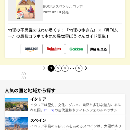
BOOKS スペシャルコラボ
2022.02.10 発売
地球の不思議を味わい尽くす！『地球の歩き方』×『月刊ム
ー』の最強コラボで本気の異世界ぼうけんガイド誕生！
詳細を見る
…
1
2
3
5
AD
AD
人気の国と地域から探す
イタリア
イタリアは歴史、文化、グルメ、自然と多彩な魅力にあふ
れた国。
ローマ
の古代遺跡やフィレンツェのルネッサンス
美術、ヴェネツィアの運河など、歴史あるスポットはもち
スペイン
ろん、トスカーナの美しい田園風景やアマルフィ海岸の絶
景など、自然景観も見逃せない。観光の合間には、本場の
イベリア半島のほぼ80％を占めるスペインは、太陽が降り