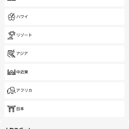
ハワイ
リゾート
アジア
中近東
アフリカ
日本