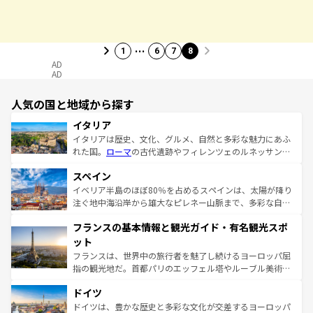
…
1
6
7
8
AD
AD
人気の国と地域から探す
イタリア
イタリアは歴史、文化、グルメ、自然と多彩な魅力にあふ
れた国。
ローマ
の古代遺跡やフィレンツェのルネッサンス
美術、ヴェネツィアの運河など、歴史あるスポットはもち
スペイン
ろん、トスカーナの美しい田園風景やアマルフィ海岸の絶
景など、自然景観も見逃せない。観光の合間には、本場の
イベリア半島のほぼ80％を占めるスペインは、太陽が降り
ピザやパスタなど、絶品のイタリア料理を堪能することも
注ぐ地中海沿岸から雄大なピレネー山脈まで、多彩な自然
できる。朝目覚めてから夜眠るまで、すべての瞬間を楽し
と文化が詰まったヨーロッパ屈指の旅行先だ。多様な地域
フランスの基本情報と観光ガイド・有名観光スポ
ませてくれるイタリアで、忘れられない旅をしてみよう！
文化が根付くこの国では、情熱的なフラメンコ、熱気あふ
なお、新着のイタリア情報は
コンテンツ一覧
を参照してほ
れる闘牛、そして美味しいタパスが生活の一部となってい
ット
しい。
る。首都マドリードの洗練された雰囲気や、バルセロナの
フランスは、世界中の旅行者を魅了し続けるヨーロッパ屈
アートに溢れた街角から、地方では古代ローマ遺跡や中世
指の観光地だ。首都パリのエッフェル塔やルーブル美術館
の城塞都市、穏やかなビーチリゾートまで多彩な表情を見
といった象徴的なスポットから、田舎町の古風な美しさま
せる。地方によって風土や気候が異なるスペインはその個
ドイツ
で、幅広い魅力が詰まっている。華麗な宮殿、歴史的な大
性で訪れる人を魅了する。 なお、新着のスペイン情報は
コ
聖堂、美しいビーチ、そして豊かな自然が、訪れる者を心
ドイツは、豊かな歴史と多彩な文化が交差するヨーロッパ