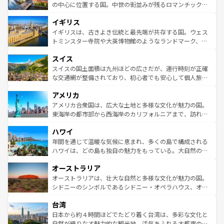
ンテンツ一覧
を参照してほしい。
から魅了する。また、フランスは美食の国としても知ら
の中心に位置する国。中世の街並みが残るロマンチック街
れ、フランス料理はユネスコ無形文化遺産にも登録されて
道から、未来を先取りするようなモダンな都市まで多様な
イギリス
いる。シャンパンの発祥地であるランス、プロヴァンスの
顔を持つこの国は、どこを歩いても飽きることがない。ベ
香り高いラベンダー畑など、多彩な楽しみ方が可能だ。さ
ルリンの文化的活気、バイエルン州のアルプスの絶景、そ
イギリスは、古きよき伝統と最先端が共存する国。ウェス
らに、パリ以外の地域にも魅力が溢れており、どの街角に
してライン川沿いのワイン畑といった風景は必見。ビール
トミンスター寺院や大英博物館のようなランドマーク、歴
も豊かな歴史と文化が息づいている。パリ以外の個性あふ
とソーセージを味わいながら地元の人と過ごす楽しい時間
史ある大学都市、美しい丘陵地帯や牧歌的な風景など、エ
れる地方に足を運ぶとそれぞれで全く異なる文化を体験で
スイス
は、お酒好きな人にはぜひ体験してほしい。 なお、新着の
リアごとに異なる魅力がある。また、優雅なアフタヌーン
きるだろう。 なお、新着のフランス情報は
コンテンツ一覧
ドイツ情報は
コンテンツ一覧
を参照してほしい。
ティー、ビール好きにはたまらない英国パブ、サッカー観
スイスの国土面積は九州ほどの広さだが、運行時刻が正確
を参照してほしい。
戦など、本場だからこそできる体験も豊富。イギリスを旅
な交通網が整備されており、初心者でも安心して個人旅行
して楽しみつくそう。 なお、新着のイギリス情報は
コンテ
を楽しめる。日本同様に時刻表どおりの旅が可能だ。中世
アメリカ
ンツ一覧
を参照してほしい。
の建物がそのまま残る町や、スイスならではのユニークな
博物館もあり、アルプス観光だけでなく町歩きも満喫する
アメリカ合衆国は、広大な土地と多様な文化が魅力の国。
ことができる。国民の所得が高いため物価も高いが、旅行
東海岸の都市部から西海岸のカリフォルニアまで、訪れる
者向けの交通パス提供のサービスもあり、うまく活用すれ
場所ごとに異なる風景と体験が待っている。ニューヨーク
ハワイ
ば市内交通費無料で観光を楽しむこともできる。 なお、新
のような巨大都市は、観光、ショッピング、エンターテイ
着のスイス情報は
コンテンツ一覧
を参照してほしい。
ンメントが詰まった刺激的なスポットだ。一方、アメリカ
年間を通じて温暖な気候に恵まれ、多くの島で構成される
西部には大自然が広がり、グランドキャニオンやイエロー
ハワイは、どの島も独自の魅力をもっている。大自然の神
ストーン国立公園といった絶景が堪能できる。さらに、南
秘を感じたいなら、火山が生み出した壮大な景観を誇るハ
オーストラリア
部のニューオーリンズでは、音楽と美食が融合した独特の
ワイ島は見逃せない。また、定番の観光地といえばオアフ
文化が魅力。旅行者はアメリカの各地域で異なる魅力を楽
島だが、静かな自然を求めるならマウイ島やカウアイ島が
オーストラリアは、壮大な自然と多様な文化が魅力の国。
しみながら、その多様性と豊かな歴史を感じることができ
おすすめ。エメラルドグリーンに輝く海をはじめ、豊かな
シドニーのシンボルであるシドニー・オペラハウス、オー
るだろう。車でのロードトリップや列車の旅も、アメリカ
文化や歴史が息づいている。「アロハスピリット」と呼ば
ストラリア東海岸北部に広がる大サンゴ礁地帯グレートバ
ならではの贅沢な旅のスタイルだ。 なお、新着のアメリカ
台湾
れるおもてなしの心で訪れる人々を迎えてくれるハワイの
リアリーフや大陸中央部にそびえるウルル（エアーズロッ
情報は
コンテンツ一覧
を参照してほしい。
人々、おいしいローカルフードやハワイアンミュージッ
ク）、タスマニアの美しい原生林やケアンズの熱帯雨林な
日本から約４時間ほどでたどり着く台湾は、多彩な文化と
ク、伝統的なフラダンスなど、すべてがハワイの魅力を彩
ど、見どころがたくさん。また、カフェやワイン、オージ
自然が織りなす魅力的な観光地。活気あふれる大都市の台