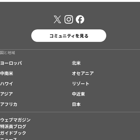
コミュニティを見る
国と地域
ヨーロッパ
北米
中南米
オセアニア
ハワイ
リゾート
アジア
中近東
アフリカ
日本
ウェブマガジン
特派員ブログ
ガイドブック
ニュース