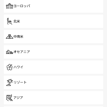
も、旅行者にとっては魅力的なポイント。グルメも豊富
で、ホーカーズは地元の風情を楽しめる外せないスポット
ヨーロッパ
だ。訪れる人を飽きさせないシンガポールで、多様な魅力
を体感しよう。 なお、新着のシンガポール情報は
コンテン
ツ一覧
を参照してほしい。
北米
中南米
オセアニア
ハワイ
リゾート
アジア