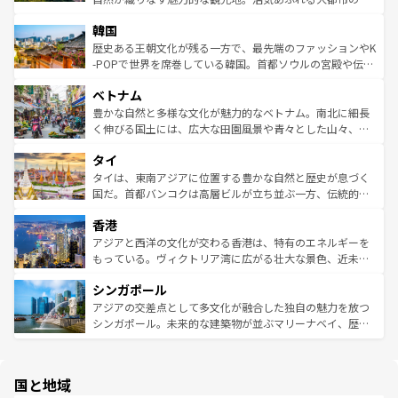
っている。訪れるたびに新しい発見と感動が待っているハ
ービーフなどの食文化も豊かで、美味しいものであふれて
北やノスタルジックな町並みが人気な九份（ジォウフェ
ワイを、存分に味わってほしい。 なお、新着のハワイ情報
韓国
いる。アクティビティも充実しており、サーフィンやダイ
ン）、静ひつな山岳地帯である台湾東部など、都市の喧騒
は
コンテンツ一覧
を参照してほしい。
ビング、ハイキングなど、アウトドア好きにはたまらな
と山間の静けさが共存しており、訪れる人に新しい発見と
歴史ある王朝文化が残る一方で、最先端のファッションやK
い。オーストラリアの多彩な魅力を存分に味わいつくそ
驚きをもたらしてくれる。また、奥深い台湾の食文化も魅
-POPで世界を席巻している韓国。首都ソウルの宮殿や伝統
う。 なお、新着のオーストラリア情報は
コンテンツ一覧
を
力で、夜市などの屋台グルメから高級料理、ヘルシーで美
家屋が並ぶエリアでは韓国の歴史と文化に浸ることがで
参照してほしい。
ベトナム
容にもいいと評判のスイーツなど、バラエティ豊かな料理
き、地方に足を延ばせば四季折々の自然美を楽しむことが
が味わえる。 なお、新着の台湾情報は
コンテンツ一覧
を参
できる。そして、キムチや焼肉、絶品のストリートフード
豊かな自然と多様な文化が魅力的なベトナム。南北に細長
照してほしい。
まで、さまざまな韓国料理が待っている。夜には、韓国な
く伸びる国土には、広大な田園風景や青々とした山々、世
らではのナイトライフも堪能できる。あたたかいホスピタ
界遺産に登録された壮大な自然景観が点在し、都市部では
タイ
リティに包まれながら、韓国の多彩な魅力を心ゆくまで味
急速な発展と共に伝統が息づく。ハノイの古い町並みやホ
わってみてほしい。 なお、新着の韓国情報は
コンテンツ一
ーチミン市のフランス統治時代の建物も、独特の雰囲気を
タイは、東南アジアに位置する豊かな自然と歴史が息づく
覧
を参照してほしい。
醸し出している。また、バラエティの豊かさとおいしさで
国だ。首都バンコクは高層ビルが立ち並ぶ一方、伝統的な
世界中の食通を魅了してやまないベトナム料理も魅力のひ
寺院や市場がいたるところに点在し、古きよき文化と現代
香港
とつ。フォーやバインミー、ベトナムコーヒーなどは、ぜ
の活気が交差している。北部ではチェンマイなどの山岳地
ひ現地で味わいたい。どの地域を訪れてもあたたかい人々
帯で自然と触れ合い、南部ではプーケットやクラビの美し
アジアと西洋の文化が交わる香港は、特有のエネルギーを
が旅行者を迎えてくれるので、きっと忘れられない旅にな
いビーチでリゾート気分を楽しむことができる。タイ料理
もっている。ヴィクトリア湾に広がる壮大な景色、近未来
るはずだ。 なお、新着のベトナム情報は
コンテンツ一覧
を
は世界的に有名で、屋台から高級レストランまで味覚を刺
的なアートスポット、そして歴史と現代が融合した町並
参照してほしい。
シンガポール
激する。気候は一年中温暖で、どの季節にも異なる楽しみ
み、どこを訪れても感動するはず。観光スポットが密集し
が待っている。親しみやすいタイの人々、仏教を中心とし
ており、効率よく見どころを回れるのも魅力。息をのむよ
アジアの交差点として多文化が融合した独自の魅力を放つ
た文化、そして多様な観光資源が、訪れる旅人を魅了し続
うな絶景から文化的な体験まで、香港を存分に楽しみ尽く
シンガポール。未来的な建築物が並ぶマリーナベイ、歴史
ける。 なお、新着のタイ情報は
コンテンツ一覧
を参照して
そう。 なお、新着の香港情報は
コンテンツ一覧
を参照して
と伝統を感じられるエスニックタウン、多数の緑豊かな公
ほしい。
ほしい。
園や自然保護区など、自然が調和した近代的な景観と文化
の多様性あふれるカラフルな町は、どこを歩いても新しい
国と地域
発見がある。さらに、治安のよさや充実した公共交通機関