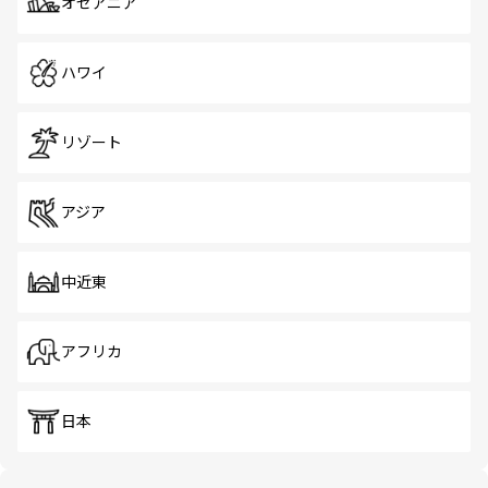
オセアニア
ハワイ
リゾート
アジア
中近東
アフリカ
日本