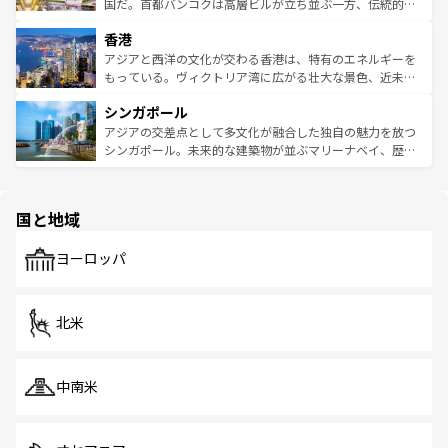
覧
を参照してほしい。
醸し出している。また、バラエティの豊かさとおいしさで
国だ。首都バンコクは高層ビルが立ち並ぶ一方、伝統的な
世界中の食通を魅了してやまないベトナム料理も魅力のひ
寺院や市場がいたるところに点在し、古きよき文化と現代
香港
とつ。フォーやバインミー、ベトナムコーヒーなどは、ぜ
の活気が交差している。北部ではチェンマイなどの山岳地
ひ現地で味わいたい。どの地域を訪れてもあたたかい人々
帯で自然と触れ合い、南部ではプーケットやクラビの美し
アジアと西洋の文化が交わる香港は、特有のエネルギーを
が旅行者を迎えてくれるので、きっと忘れられない旅にな
いビーチでリゾート気分を楽しむことができる。タイ料理
もっている。ヴィクトリア湾に広がる壮大な景色、近未来
るはずだ。 なお、新着のベトナム情報は
コンテンツ一覧
を
は世界的に有名で、屋台から高級レストランまで味覚を刺
的なアートスポット、そして歴史と現代が融合した町並
参照してほしい。
シンガポール
激する。気候は一年中温暖で、どの季節にも異なる楽しみ
み、どこを訪れても感動するはず。観光スポットが密集し
が待っている。親しみやすいタイの人々、仏教を中心とし
ており、効率よく見どころを回れるのも魅力。息をのむよ
アジアの交差点として多文化が融合した独自の魅力を放つ
た文化、そして多様な観光資源が、訪れる旅人を魅了し続
うな絶景から文化的な体験まで、香港を存分に楽しみ尽く
シンガポール。未来的な建築物が並ぶマリーナベイ、歴史
ける。 なお、新着のタイ情報は
コンテンツ一覧
を参照して
そう。 なお、新着の香港情報は
コンテンツ一覧
を参照して
と伝統を感じられるエスニックタウン、多数の緑豊かな公
ほしい。
ほしい。
園や自然保護区など、自然が調和した近代的な景観と文化
の多様性あふれるカラフルな町は、どこを歩いても新しい
国と地域
発見がある。さらに、治安のよさや充実した公共交通機関
も、旅行者にとっては魅力的なポイント。グルメも豊富
で、ホーカーズは地元の風情を楽しめる外せないスポット
ヨーロッパ
だ。訪れる人を飽きさせないシンガポールで、多様な魅力
を体感しよう。 なお、新着のシンガポール情報は
コンテン
ツ一覧
を参照してほしい。
北米
中南米