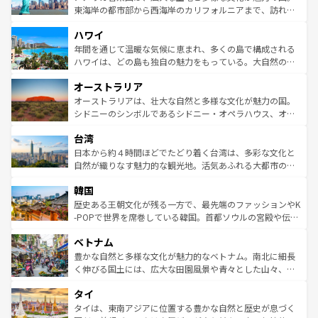
ことができる。国民の所得が高いため物価も高いが、旅行
東海岸の都市部から西海岸のカリフォルニアまで、訪れる
者向けの交通パス提供のサービスもあり、うまく活用すれ
場所ごとに異なる風景と体験が待っている。ニューヨーク
ハワイ
ば市内交通費無料で観光を楽しむこともできる。 なお、新
のような巨大都市は、観光、ショッピング、エンターテイ
着のスイス情報は
コンテンツ一覧
を参照してほしい。
ンメントが詰まった刺激的なスポットだ。一方、アメリカ
年間を通じて温暖な気候に恵まれ、多くの島で構成される
西部には大自然が広がり、グランドキャニオンやイエロー
ハワイは、どの島も独自の魅力をもっている。大自然の神
ストーン国立公園といった絶景が堪能できる。さらに、南
秘を感じたいなら、火山が生み出した壮大な景観を誇るハ
オーストラリア
部のニューオーリンズでは、音楽と美食が融合した独特の
ワイ島は見逃せない。また、定番の観光地といえばオアフ
文化が魅力。旅行者はアメリカの各地域で異なる魅力を楽
島だが、静かな自然を求めるならマウイ島やカウアイ島が
オーストラリアは、壮大な自然と多様な文化が魅力の国。
しみながら、その多様性と豊かな歴史を感じることができ
おすすめ。エメラルドグリーンに輝く海をはじめ、豊かな
シドニーのシンボルであるシドニー・オペラハウス、オー
るだろう。車でのロードトリップや列車の旅も、アメリカ
文化や歴史が息づいている。「アロハスピリット」と呼ば
ストラリア東海岸北部に広がる大サンゴ礁地帯グレートバ
ならではの贅沢な旅のスタイルだ。 なお、新着のアメリカ
台湾
れるおもてなしの心で訪れる人々を迎えてくれるハワイの
リアリーフや大陸中央部にそびえるウルル（エアーズロッ
情報は
コンテンツ一覧
を参照してほしい。
人々、おいしいローカルフードやハワイアンミュージッ
ク）、タスマニアの美しい原生林やケアンズの熱帯雨林な
日本から約４時間ほどでたどり着く台湾は、多彩な文化と
ク、伝統的なフラダンスなど、すべてがハワイの魅力を彩
ど、見どころがたくさん。また、カフェやワイン、オージ
自然が織りなす魅力的な観光地。活気あふれる大都市の台
っている。訪れるたびに新しい発見と感動が待っているハ
ービーフなどの食文化も豊かで、美味しいものであふれて
北やノスタルジックな町並みが人気な九份（ジォウフェ
ワイを、存分に味わってほしい。 なお、新着のハワイ情報
韓国
いる。アクティビティも充実しており、サーフィンやダイ
ン）、静ひつな山岳地帯である台湾東部など、都市の喧騒
は
コンテンツ一覧
を参照してほしい。
ビング、ハイキングなど、アウトドア好きにはたまらな
と山間の静けさが共存しており、訪れる人に新しい発見と
歴史ある王朝文化が残る一方で、最先端のファッションやK
い。オーストラリアの多彩な魅力を存分に味わいつくそ
驚きをもたらしてくれる。また、奥深い台湾の食文化も魅
-POPで世界を席巻している韓国。首都ソウルの宮殿や伝統
う。 なお、新着のオーストラリア情報は
コンテンツ一覧
を
力で、夜市などの屋台グルメから高級料理、ヘルシーで美
家屋が並ぶエリアでは韓国の歴史と文化に浸ることがで
参照してほしい。
ベトナム
容にもいいと評判のスイーツなど、バラエティ豊かな料理
き、地方に足を延ばせば四季折々の自然美を楽しむことが
が味わえる。 なお、新着の台湾情報は
コンテンツ一覧
を参
できる。そして、キムチや焼肉、絶品のストリートフード
豊かな自然と多様な文化が魅力的なベトナム。南北に細長
照してほしい。
まで、さまざまな韓国料理が待っている。夜には、韓国な
く伸びる国土には、広大な田園風景や青々とした山々、世
らではのナイトライフも堪能できる。あたたかいホスピタ
界遺産に登録された壮大な自然景観が点在し、都市部では
タイ
リティに包まれながら、韓国の多彩な魅力を心ゆくまで味
急速な発展と共に伝統が息づく。ハノイの古い町並みやホ
わってみてほしい。 なお、新着の韓国情報は
コンテンツ一
ーチミン市のフランス統治時代の建物も、独特の雰囲気を
タイは、東南アジアに位置する豊かな自然と歴史が息づく