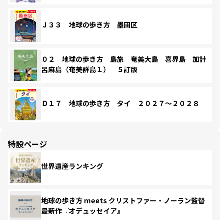
Ｊ３３ 地球の歩き方 墨田区
０２ 地球の歩き方 島旅 奄美大島 喜界島 加計
呂麻島（奄美群島１） ５訂版
Ｄ１７ 地球の歩き方 タイ ２０２７～２０２８
特設ページ
世界遺産ランキング
地球の歩き方 meets クリストファー・ノーラン監督
最新作『オデュッセイア』