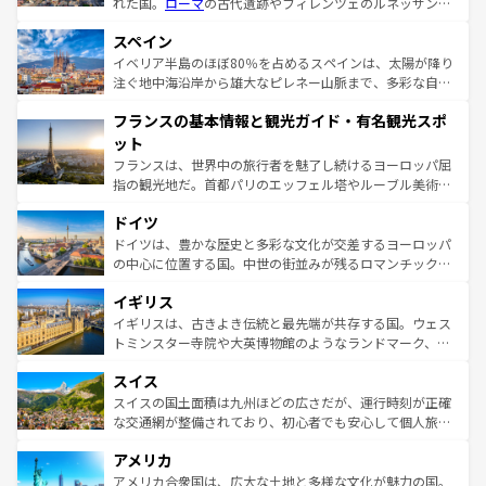
れた国。
ローマ
の古代遺跡やフィレンツェのルネッサンス
美術、ヴェネツィアの運河など、歴史あるスポットはもち
スペイン
ろん、トスカーナの美しい田園風景やアマルフィ海岸の絶
景など、自然景観も見逃せない。観光の合間には、本場の
イベリア半島のほぼ80％を占めるスペインは、太陽が降り
ピザやパスタなど、絶品のイタリア料理を堪能することも
注ぐ地中海沿岸から雄大なピレネー山脈まで、多彩な自然
できる。朝目覚めてから夜眠るまで、すべての瞬間を楽し
と文化が詰まったヨーロッパ屈指の旅行先だ。多様な地域
フランスの基本情報と観光ガイド・有名観光スポ
ませてくれるイタリアで、忘れられない旅をしてみよう！
文化が根付くこの国では、情熱的なフラメンコ、熱気あふ
なお、新着のイタリア情報は
コンテンツ一覧
を参照してほ
れる闘牛、そして美味しいタパスが生活の一部となってい
ット
しい。
る。首都マドリードの洗練された雰囲気や、バルセロナの
フランスは、世界中の旅行者を魅了し続けるヨーロッパ屈
アートに溢れた街角から、地方では古代ローマ遺跡や中世
指の観光地だ。首都パリのエッフェル塔やルーブル美術館
の城塞都市、穏やかなビーチリゾートまで多彩な表情を見
といった象徴的なスポットから、田舎町の古風な美しさま
せる。地方によって風土や気候が異なるスペインはその個
ドイツ
で、幅広い魅力が詰まっている。華麗な宮殿、歴史的な大
性で訪れる人を魅了する。 なお、新着のスペイン情報は
コ
聖堂、美しいビーチ、そして豊かな自然が、訪れる者を心
ドイツは、豊かな歴史と多彩な文化が交差するヨーロッパ
ンテンツ一覧
を参照してほしい。
から魅了する。また、フランスは美食の国としても知ら
の中心に位置する国。中世の街並みが残るロマンチック街
れ、フランス料理はユネスコ無形文化遺産にも登録されて
道から、未来を先取りするようなモダンな都市まで多様な
イギリス
いる。シャンパンの発祥地であるランス、プロヴァンスの
顔を持つこの国は、どこを歩いても飽きることがない。ベ
香り高いラベンダー畑など、多彩な楽しみ方が可能だ。さ
ルリンの文化的活気、バイエルン州のアルプスの絶景、そ
イギリスは、古きよき伝統と最先端が共存する国。ウェス
らに、パリ以外の地域にも魅力が溢れており、どの街角に
してライン川沿いのワイン畑といった風景は必見。ビール
トミンスター寺院や大英博物館のようなランドマーク、歴
も豊かな歴史と文化が息づいている。パリ以外の個性あふ
とソーセージを味わいながら地元の人と過ごす楽しい時間
史ある大学都市、美しい丘陵地帯や牧歌的な風景など、エ
れる地方に足を運ぶとそれぞれで全く異なる文化を体験で
スイス
は、お酒好きな人にはぜひ体験してほしい。 なお、新着の
リアごとに異なる魅力がある。また、優雅なアフタヌーン
きるだろう。 なお、新着のフランス情報は
コンテンツ一覧
ドイツ情報は
コンテンツ一覧
を参照してほしい。
ティー、ビール好きにはたまらない英国パブ、サッカー観
スイスの国土面積は九州ほどの広さだが、運行時刻が正確
を参照してほしい。
戦など、本場だからこそできる体験も豊富。イギリスを旅
な交通網が整備されており、初心者でも安心して個人旅行
して楽しみつくそう。 なお、新着のイギリス情報は
コンテ
を楽しめる。日本同様に時刻表どおりの旅が可能だ。中世
アメリカ
ンツ一覧
を参照してほしい。
の建物がそのまま残る町や、スイスならではのユニークな
博物館もあり、アルプス観光だけでなく町歩きも満喫する
アメリカ合衆国は、広大な土地と多様な文化が魅力の国。