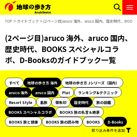
TOP
ガイドブック
(2ページ目)aruco 海外、aruco 国内、歴史時代、BO
(2ページ目)aruco 海外、aruco 国内、
歴史時代、BOOKS スペシャルコラ
ボ、D-Booksのガイドブック一覧
すべて
地球の歩き方 海外
地球の歩き方 Jシリーズ（国内）
aruco 海外
aruco 国内
Plat
ランキング&テクニック
Resort Style
島旅
御朱印
歴史時代
旅の図鑑
BOOKS スペシャルコラボ
BOOKS 旅の名言＆絶景
BOOKS 旅と健康
BOOKS 旅の読み物
BOOKS
D-Books
絞り込み条件を追加