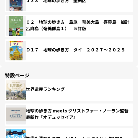
Ｊ３３ 地球の歩き方 墨田区
０２ 地球の歩き方 島旅 奄美大島 喜界島 加計
呂麻島（奄美群島１） ５訂版
Ｄ１７ 地球の歩き方 タイ ２０２７～２０２８
特設ページ
世界遺産ランキング
地球の歩き方 meets クリストファー・ノーラン監督
最新作『オデュッセイア』