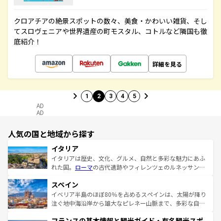
クロアチアの絶景スポットの数々、美食・かわいい雑貨、そし
てスロヴェニアや世界遺産の町モスタル、コトルなど隣国も徹
底紹介！
詳細を見る
1
2
3
4
5
AD
AD
人気の国と地域から探す
イタリア
イタリアは歴史、文化、グルメ、自然と多彩な魅力にあふ
れた国。
ローマ
の古代遺跡やフィレンツェのルネッサンス
美術、ヴェネツィアの運河など、歴史あるスポットはもち
スペイン
ろん、トスカーナの美しい田園風景やアマルフィ海岸の絶
景など、自然景観も見逃せない。観光の合間には、本場の
イベリア半島のほぼ80％を占めるスペインは、太陽が降り
ピザやパスタなど、絶品のイタリア料理を堪能することも
注ぐ地中海沿岸から雄大なピレネー山脈まで、多彩な自然
できる。朝目覚めてから夜眠るまで、すべての瞬間を楽し
と文化が詰まったヨーロッパ屈指の旅行先だ。多様な地域
フランスの基本情報と観光ガイド・有名観光スポ
ませてくれるイタリアで、忘れられない旅をしてみよう！
文化が根付くこの国では、情熱的なフラメンコ、熱気あふ