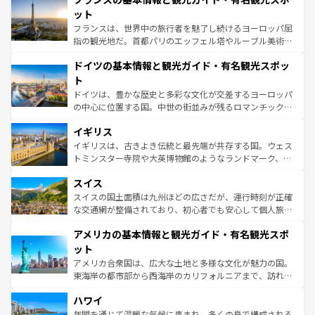
なお、新着のイタリア情報は
コンテンツ一覧
を参照してほ
れる闘牛、そして美味しいタパスが生活の一部となってい
ット
しい。
る。首都マドリードの洗練された雰囲気や、バルセロナの
フランスは、世界中の旅行者を魅了し続けるヨーロッパ屈
アートに溢れた街角から、地方では古代ローマ遺跡や中世
指の観光地だ。首都パリのエッフェル塔やルーブル美術館
の城塞都市、穏やかなビーチリゾートまで多彩な表情を見
といった象徴的なスポットから、田舎町の古風な美しさま
せる。地方によって風土や気候が異なるスペインはその個
ドイツの基本情報と観光ガイド・有名観光スポッ
で、幅広い魅力が詰まっている。華麗な宮殿、歴史的な大
性で訪れる人を魅了する。 なお、新着のスペイン情報は
コ
聖堂、美しいビーチ、そして豊かな自然が、訪れる者を心
ト
ンテンツ一覧
を参照してほしい。
から魅了する。また、フランスは美食の国としても知ら
ドイツは、豊かな歴史と多彩な文化が交差するヨーロッパ
れ、フランス料理はユネスコ無形文化遺産にも登録されて
の中心に位置する国。中世の街並みが残るロマンチック街
いる。シャンパンの発祥地であるランス、プロヴァンスの
道から、未来を先取りするようなモダンな都市まで多様な
香り高いラベンダー畑など、多彩な楽しみ方が可能だ。さ
イギリス
顔を持つこの国は、どこを歩いても飽きることがない。ベ
らに、パリ以外の地域にも魅力が溢れており、どの街角に
ルリンの文化的活気、バイエルン州のアルプスの絶景、そ
イギリスは、古きよき伝統と最先端が共存する国。ウェス
も豊かな歴史と文化が息づいている。パリ以外の個性あふ
してライン川沿いのワイン畑といった風景は必見。ビール
トミンスター寺院や大英博物館のようなランドマーク、歴
れる地方に足を運ぶとそれぞれで全く異なる文化を体験で
とソーセージを味わいながら地元の人と過ごす楽しい時間
史ある大学都市、美しい丘陵地帯や牧歌的な風景など、エ
きるだろう。 なお、新着のフランス情報は
コンテンツ一覧
スイス
は、お酒好きな人にはぜひ体験してほしい。 なお、新着の
リアごとに異なる魅力がある。また、優雅なアフタヌーン
を参照してほしい。
ドイツ情報は
コンテンツ一覧
を参照してほしい。
ティー、ビール好きにはたまらない英国パブ、サッカー観
スイスの国土面積は九州ほどの広さだが、運行時刻が正確
戦など、本場だからこそできる体験も豊富。イギリスを旅
な交通網が整備されており、初心者でも安心して個人旅行
して楽しみつくそう。 なお、新着のイギリス情報は
コンテ
を楽しめる。日本同様に時刻表どおりの旅が可能だ。中世
アメリカの基本情報と観光ガイド・有名観光スポ
ンツ一覧
を参照してほしい。
の建物がそのまま残る町や、スイスならではのユニークな
博物館もあり、アルプス観光だけでなく町歩きも満喫する
ット
ことができる。国民の所得が高いため物価も高いが、旅行
アメリカ合衆国は、広大な土地と多様な文化が魅力の国。
者向けの交通パス提供のサービスもあり、うまく活用すれ
東海岸の都市部から西海岸のカリフォルニアまで、訪れる
ば市内交通費無料で観光を楽しむこともできる。 なお、新
場所ごとに異なる風景と体験が待っている。ニューヨーク
着のスイス情報は
コンテンツ一覧
を参照してほしい。
ハワイ
のような巨大都市は、観光、ショッピング、エンターテイ
ンメントが詰まった刺激的なスポットだ。一方、アメリカ
年間を通じて温暖な気候に恵まれ、多くの島で構成される