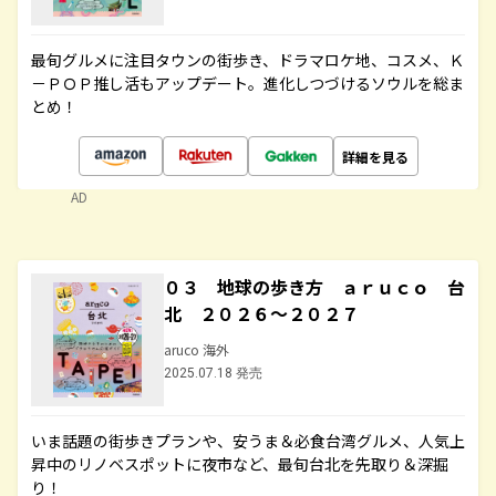
最旬グルメに注目タウンの街歩き、ドラマロケ地、コスメ、Ｋ
－ＰＯＰ推し活もアップデート。進化しつづけるソウルを総ま
とめ！
詳細を見る
AD
０３ 地球の歩き方 ａｒｕｃｏ 台
北 ２０２６～２０２７
aruco 海外
2025.07.18 発売
いま話題の街歩きプランや、安うま＆必食台湾グルメ、人気上
昇中のリノベスポットに夜市など、最旬台北を先取り＆深掘
り！