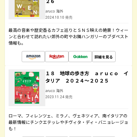
２６
aruco 海外
2024.10.10 発売
最高の音楽や歴史香るカフェ巡りとＳＮＳ映えの絶景！ウィー
ンと合わせて訪れたい郊外の町やお隣ハンガリーのブダペスト
情報も。
詳細を見る
１８ 地球の歩き方 ａｒｕｃｏ イ
タリア ２０２４～２０２５
aruco 海外
2023.11.24 発売
ローマ、フィレンツェ、ミラノ、ヴェネツィア、南イタリアの
最新情報にチンクエテッレやチヴィタ・ディ・バニョレージョ
も！