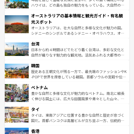
西部には大自然が広がり、グランドキャニオンやイエロー
ハワイは、どの島も独自の魅力をもっている。大自然の神
ストーン国立公園といった絶景が堪能できる。さらに、南
秘を感じたいなら、火山が生み出した壮大な景観を誇るハ
オーストラリアの基本情報と観光ガイド・有名観
部のニューオーリンズでは、音楽と美食が融合した独特の
ワイ島は見逃せない。また、定番の観光地といえばオアフ
文化が魅力。旅行者はアメリカの各地域で異なる魅力を楽
島だが、静かな自然を求めるならマウイ島やカウアイ島が
光スポット
しみながら、その多様性と豊かな歴史を感じることができ
おすすめ。エメラルドグリーンに輝く海をはじめ、豊かな
オーストラリアは、壮大な自然と多様な文化が魅力の国。
るだろう。車でのロードトリップや列車の旅も、アメリカ
文化や歴史が息づいている。「アロハスピリット」と呼ば
シドニーのシンボルであるシドニー・オペラハウス、オー
ならではの贅沢な旅のスタイルだ。 なお、新着のアメリカ
れるおもてなしの心で訪れる人々を迎えてくれるハワイの
ストラリア東海岸北部に広がる大サンゴ礁地帯グレートバ
情報は
コンテンツ一覧
を参照してほしい。
人々、おいしいローカルフードやハワイアンミュージッ
台湾
リアリーフや大陸中央部にそびえるウルル（エアーズロッ
ク、伝統的なフラダンスなど、すべてがハワイの魅力を彩
ク）、タスマニアの美しい原生林やケアンズの熱帯雨林な
日本から約４時間ほどでたどり着く台湾は、多彩な文化と
っている。訪れるたびに新しい発見と感動が待っているハ
ど、見どころがたくさん。また、カフェやワイン、オージ
自然が織りなす魅力的な観光地。活気あふれる大都市の台
ワイを、存分に味わってほしい。 なお、新着のハワイ情報
ービーフなどの食文化も豊かで、美味しいものであふれて
北やノスタルジックな町並みが人気な九份（ジォウフェ
は
コンテンツ一覧
を参照してほしい。
韓国
いる。アクティビティも充実しており、サーフィンやダイ
ン）、静ひつな山岳地帯である台湾東部など、都市の喧騒
ビング、ハイキングなど、アウトドア好きにはたまらな
と山間の静けさが共存しており、訪れる人に新しい発見と
歴史ある王朝文化が残る一方で、最先端のファッションやK
い。オーストラリアの多彩な魅力を存分に味わいつくそ
驚きをもたらしてくれる。また、奥深い台湾の食文化も魅
-POPで世界を席巻している韓国。首都ソウルの宮殿や伝統
う。 なお、新着のオーストラリア情報は
コンテンツ一覧
を
力で、夜市などの屋台グルメから高級料理、ヘルシーで美
家屋が並ぶエリアでは韓国の歴史と文化に浸ることがで
参照してほしい。
ベトナム
容にもいいと評判のスイーツなど、バラエティ豊かな料理
き、地方に足を延ばせば四季折々の自然美を楽しむことが
が味わえる。 なお、新着の台湾情報は
コンテンツ一覧
を参
できる。そして、キムチや焼肉、絶品のストリートフード
豊かな自然と多様な文化が魅力的なベトナム。南北に細長
照してほしい。
まで、さまざまな韓国料理が待っている。夜には、韓国な
く伸びる国土には、広大な田園風景や青々とした山々、世
らではのナイトライフも堪能できる。あたたかいホスピタ
界遺産に登録された壮大な自然景観が点在し、都市部では
タイ
リティに包まれながら、韓国の多彩な魅力を心ゆくまで味
急速な発展と共に伝統が息づく。ハノイの古い町並みやホ
わってみてほしい。 なお、新着の韓国情報は
コンテンツ一
ーチミン市のフランス統治時代の建物も、独特の雰囲気を
タイは、東南アジアに位置する豊かな自然と歴史が息づく
覧
を参照してほしい。
醸し出している。また、バラエティの豊かさとおいしさで
国だ。首都バンコクは高層ビルが立ち並ぶ一方、伝統的な
世界中の食通を魅了してやまないベトナム料理も魅力のひ
寺院や市場がいたるところに点在し、古きよき文化と現代
香港
とつ。フォーやバインミー、ベトナムコーヒーなどは、ぜ
の活気が交差している。北部ではチェンマイなどの山岳地