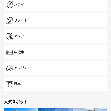
ハワイ
リゾート
アジア
中近東
アフリカ
日本
人気スポット