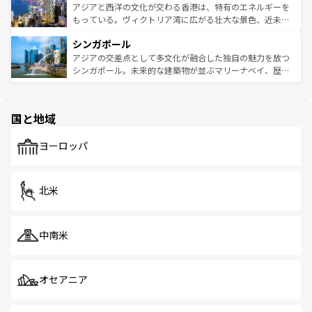
ひ現地で味わいたい。どの地域を訪れてもあたたかい人々
帯で自然と触れ合い、南部ではプーケットやクラビの美し
アジアと西洋の文化が交わる香港は、特有のエネルギーを
が旅行者を迎えてくれるので、きっと忘れられない旅にな
いビーチでリゾート気分を楽しむことができる。タイ料理
もっている。ヴィクトリア湾に広がる壮大な景色、近未来
るはずだ。 なお、新着のベトナム情報は
コンテンツ一覧
を
は世界的に有名で、屋台から高級レストランまで味覚を刺
的なアートスポット、そして歴史と現代が融合した町並
参照してほしい。
シンガポール
激する。気候は一年中温暖で、どの季節にも異なる楽しみ
み、どこを訪れても感動するはず。観光スポットが密集し
が待っている。親しみやすいタイの人々、仏教を中心とし
ており、効率よく見どころを回れるのも魅力。息をのむよ
アジアの交差点として多文化が融合した独自の魅力を放つ
た文化、そして多様な観光資源が、訪れる旅人を魅了し続
うな絶景から文化的な体験まで、香港を存分に楽しみ尽く
シンガポール。未来的な建築物が並ぶマリーナベイ、歴史
ける。 なお、新着のタイ情報は
コンテンツ一覧
を参照して
そう。 なお、新着の香港情報は
コンテンツ一覧
を参照して
と伝統を感じられるエスニックタウン、多数の緑豊かな公
ほしい。
ほしい。
園や自然保護区など、自然が調和した近代的な景観と文化
の多様性あふれるカラフルな町は、どこを歩いても新しい
国と地域
発見がある。さらに、治安のよさや充実した公共交通機関
も、旅行者にとっては魅力的なポイント。グルメも豊富
で、ホーカーズは地元の風情を楽しめる外せないスポット
ヨーロッパ
だ。訪れる人を飽きさせないシンガポールで、多様な魅力
を体感しよう。 なお、新着のシンガポール情報は
コンテン
ツ一覧
を参照してほしい。
北米
中南米
オセアニア