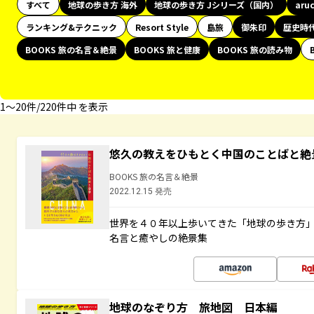
すべて
地球の歩き方 海外
地球の歩き方 Jシリーズ（国内）
aru
ランキング&テクニック
Resort Style
島旅
御朱印
歴史時
BOOKS 旅の名言＆絶景
BOOKS 旅と健康
BOOKS 旅の読み物
1〜20件/220件中 を表示
悠久の教えをひもとく中国のことばと絶
BOOKS 旅の名言＆絶景
2022.12.15 発売
世界を４０年以上歩いてきた「地球の歩き方
名言と癒やしの絶景集
地球のなぞり方 旅地図 日本編