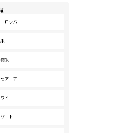
域
ヨーロッパ
北米
中南米
オセアニア
ハワイ
リゾート