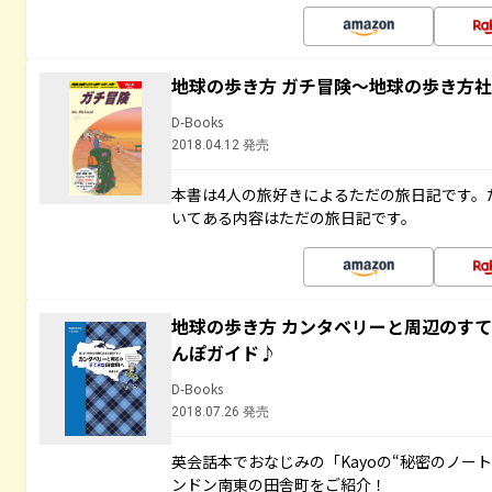
地球の歩き方 ガチ冒険～地球の歩き方
D-Books
2018.04.12 発売
本書は4人の旅好きによるただの旅日記です。
いてある内容はただの旅日記です。
地球の歩き方 カンタベリーと周辺のす
んぽガイド♪
D-Books
2018.07.26 発売
英会話本でおなじみの「Kayoの“秘密のノー
ンドン南東の田舎町をご紹介！