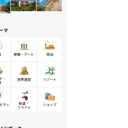
ーマ
食
建築・アート
宿泊
ト・
世界遺産
リゾート
戦
鉄道・
ビティ
ショップ
フライト