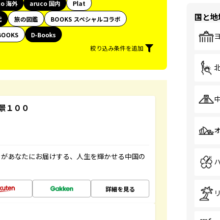
co 海外
aruco 国内
Plat
国と地
代
旅の図鑑
BOOKS スペシャルコラボ
BOOKS
D-Books
絞り込み条件を追加
景１００
」があなたにお届けする、人生を輝かせる中国の
詳細を見る