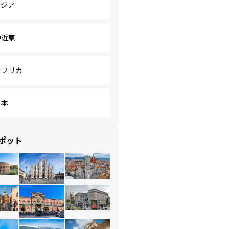
アジア
中近東
アフリカ
日本
ポット