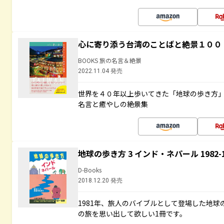
心に寄り添う台湾のことばと絶景１００
BOOKS 旅の名言＆絶景
2022.11.04 発売
世界を４０年以上歩いてきた「地球の歩き方
名言と癒やしの絶景集
地球の歩き方 3 インド・ネパール 1982
D-Books
2018.12.20 発売
1981年、旅人のバイブルとして登場した地
の旅を思い出して欲しい1冊です。