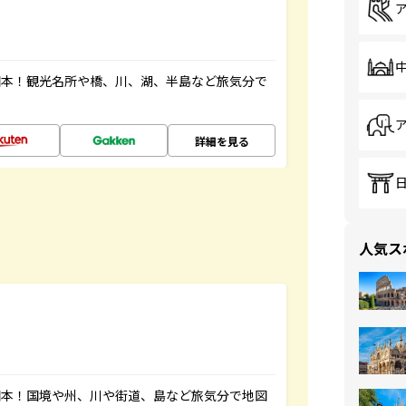
図本！観光名所や橋、川、湖、半島など旅気分で
詳細を見る
人気ス
図本！国境や州、川や街道、島など旅気分で地図