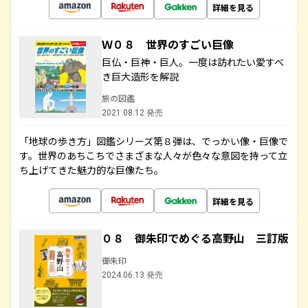
詳細を見る
Ｗ０８ 世界のすごい巨像
巨仏・巨神・巨人。一度は訪れたい愛すべ
き巨大造形を解説
旅の図鑑
2021.08.12 発売
「地球の歩き方」図鑑シリーズ第８弾は、でっかい像・巨像で
す。世界のあちこちでさまざまな人々が色々な意図を持って立
ち上げてきた魅力的な巨像たち。
詳細を見る
０８ 御朱印でめぐる高野山 三訂版
御朱印
2024.06.13 発売