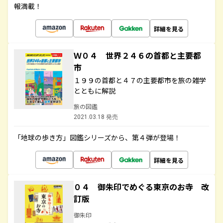
報満載！
詳細を見る
Ｗ０４ 世界２４６の首都と主要都
市
１９９の首都と４７の主要都市を旅の雑学
とともに解説
旅の図鑑
2021.03.18 発売
「地球の歩き方」図鑑シリーズから、第４弾が登場！
詳細を見る
０４ 御朱印でめぐる東京のお寺 改
訂版
御朱印