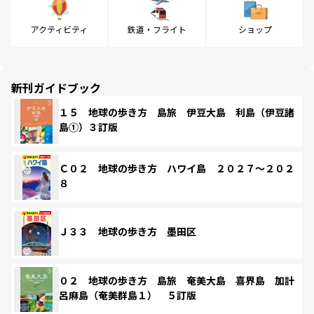
アクティビティ
鉄道・フライト
ショップ
新刊ガイドブック
１５ 地球の歩き方 島旅 伊豆大島 利島（伊豆諸
島①）３訂版
Ｃ０２ 地球の歩き方 ハワイ島 ２０２７～２０２
８
Ｊ３３ 地球の歩き方 墨田区
０２ 地球の歩き方 島旅 奄美大島 喜界島 加計
呂麻島（奄美群島１） ５訂版