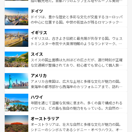
指の観光地だ。首都パリのエッフェル塔やルーブル美術館
の城塞都市、穏やかなビーチリゾートまで多彩な表情を見
といった象徴的なスポットから、田舎町の古風な美しさま
せる。地方によって風土や気候が異なるスペインはその個
ドイツ
で、幅広い魅力が詰まっている。華麗な宮殿、歴史的な大
性で訪れる人を魅了する。 なお、新着のスペイン情報は
コ
聖堂、美しいビーチ、そして豊かな自然が、訪れる者を心
ドイツは、豊かな歴史と多彩な文化が交差するヨーロッパ
ンテンツ一覧
を参照してほしい。
から魅了する。また、フランスは美食の国としても知ら
の中心に位置する国。中世の街並みが残るロマンチック街
れ、フランス料理はユネスコ無形文化遺産にも登録されて
道から、未来を先取りするようなモダンな都市まで多様な
イギリス
いる。シャンパンの発祥地であるランス、プロヴァンスの
顔を持つこの国は、どこを歩いても飽きることがない。ベ
香り高いラベンダー畑など、多彩な楽しみ方が可能だ。さ
ルリンの文化的活気、バイエルン州のアルプスの絶景、そ
イギリスは、古きよき伝統と最先端が共存する国。ウェス
らに、パリ以外の地域にも魅力が溢れており、どの街角に
してライン川沿いのワイン畑といった風景は必見。ビール
トミンスター寺院や大英博物館のようなランドマーク、歴
も豊かな歴史と文化が息づいている。パリ以外の個性あふ
とソーセージを味わいながら地元の人と過ごす楽しい時間
史ある大学都市、美しい丘陵地帯や牧歌的な風景など、エ
れる地方に足を運ぶとそれぞれで全く異なる文化を体験で
スイス
は、お酒好きな人にはぜひ体験してほしい。 なお、新着の
リアごとに異なる魅力がある。また、優雅なアフタヌーン
きるだろう。 なお、新着のフランス情報は
コンテンツ一覧
ドイツ情報は
コンテンツ一覧
を参照してほしい。
ティー、ビール好きにはたまらない英国パブ、サッカー観
スイスの国土面積は九州ほどの広さだが、運行時刻が正確
を参照してほしい。
戦など、本場だからこそできる体験も豊富。イギリスを旅
な交通網が整備されており、初心者でも安心して個人旅行
して楽しみつくそう。 なお、新着のイギリス情報は
コンテ
を楽しめる。日本同様に時刻表どおりの旅が可能だ。中世
アメリカ
ンツ一覧
を参照してほしい。
の建物がそのまま残る町や、スイスならではのユニークな
博物館もあり、アルプス観光だけでなく町歩きも満喫する
アメリカ合衆国は、広大な土地と多様な文化が魅力の国。
ことができる。国民の所得が高いため物価も高いが、旅行
東海岸の都市部から西海岸のカリフォルニアまで、訪れる
者向けの交通パス提供のサービスもあり、うまく活用すれ
場所ごとに異なる風景と体験が待っている。ニューヨーク
ハワイ
ば市内交通費無料で観光を楽しむこともできる。 なお、新
のような巨大都市は、観光、ショッピング、エンターテイ
着のスイス情報は
コンテンツ一覧
を参照してほしい。
ンメントが詰まった刺激的なスポットだ。一方、アメリカ
年間を通じて温暖な気候に恵まれ、多くの島で構成される
西部には大自然が広がり、グランドキャニオンやイエロー
ハワイは、どの島も独自の魅力をもっている。大自然の神
ストーン国立公園といった絶景が堪能できる。さらに、南
秘を感じたいなら、火山が生み出した壮大な景観を誇るハ
オーストラリア
部のニューオーリンズでは、音楽と美食が融合した独特の
ワイ島は見逃せない。また、定番の観光地といえばオアフ
文化が魅力。旅行者はアメリカの各地域で異なる魅力を楽
島だが、静かな自然を求めるならマウイ島やカウアイ島が
オーストラリアは、壮大な自然と多様な文化が魅力の国。
しみながら、その多様性と豊かな歴史を感じることができ
おすすめ。エメラルドグリーンに輝く海をはじめ、豊かな
シドニーのシンボルであるシドニー・オペラハウス、オー