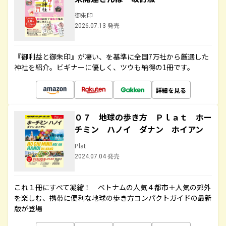
御朱印
2026.07.13 発売
『御利益と御朱印』が凄い、を基準に全国7万社から厳選した
神社を紹介。ビギナーに優しく、ツウも納得の1冊です。
詳細を見る
０７ 地球の歩き方 Ｐｌａｔ ホー
チミン ハノイ ダナン ホイアン
Plat
2024.07.04 発売
これ１冊にすべて凝縮！ ベトナムの人気４都市＋人気の郊外
を楽しむ、携帯に便利な地球の歩き方コンパクトガイドの最新
版が登場