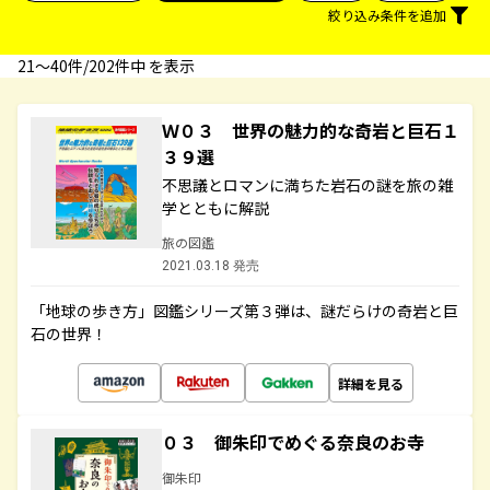
絞り込み条件を追加
21〜40件/202件中 を表示
Ｗ０３ 世界の魅力的な奇岩と巨石１
３９選
不思議とロマンに満ちた岩石の謎を旅の雑
学とともに解説
旅の図鑑
2021.03.18 発売
「地球の歩き方」図鑑シリーズ第３弾は、謎だらけの奇岩と巨
石の世界！
詳細を見る
０３ 御朱印でめぐる奈良のお寺
御朱印