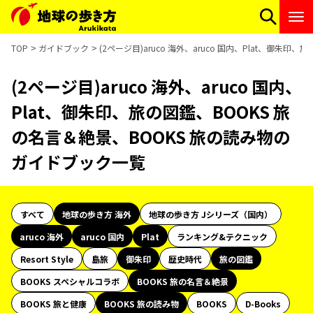
TOP
ガイドブック
(2ページ目)aruco 海外、aruco 国内、Plat、御朱
(2ページ目)aruco 海外、aruco 国内、
Plat、御朱印、旅の図鑑、BOOKS 旅
の名言＆絶景、BOOKS 旅の読み物の
ガイドブック一覧
すべて
地球の歩き方 海外
地球の歩き方 Jシリーズ（国内）
aruco 海外
aruco 国内
Plat
ランキング&テクニック
Resort Style
島旅
御朱印
歴史時代
旅の図鑑
BOOKS スペシャルコラボ
BOOKS 旅の名言＆絶景
BOOKS 旅と健康
BOOKS 旅の読み物
BOOKS
D-Books