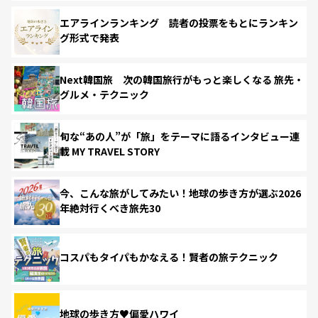
エアラインランキング 読者の投票をもとにランキン
グ形式で発表
Next韓国旅 次の韓国旅行がもっと楽しくなる 旅先・
グルメ・テクニック
旬な“あの人”が「旅」をテーマに語るインタビュー連
載 MY TRAVEL STORY
今、こんな旅がしてみたい！地球の歩き方が選ぶ2026
年絶対行くべき旅先30
コスパもタイパもかなえる！賢者の旅テクニック
地球の歩き方♥偏愛ハワイ