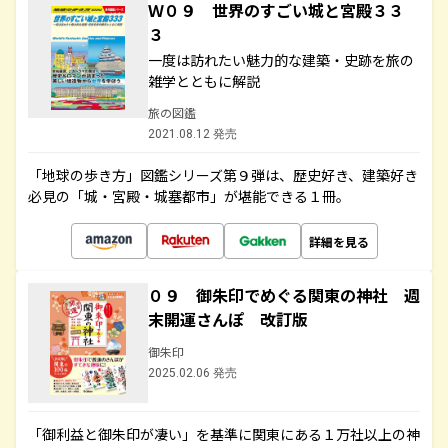
Ｗ０９ 世界のすごい城と宮殿３３
３
一度は訪れたい魅力的な建築・史跡を旅の
雑学とともに解説
旅の図鑑
2021.08.12 発売
「地球の歩き方」図鑑シリーズ第９弾は、歴史好き、建築好き
必見の「城・宮殿・城塞都市」が堪能できる１冊。
詳細を見る
０９ 御朱印でめぐる関東の神社 週
末開運さんぽ 改訂版
御朱印
2025.02.06 発売
「御利益と御朱印が凄い」を基準に関東にある１万社以上の神