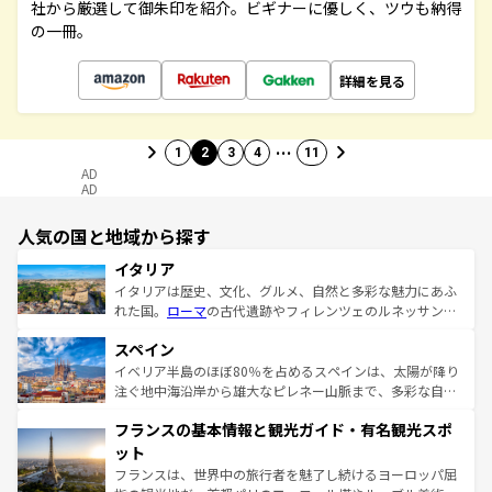
社から厳選して御朱印を紹介。ビギナーに優しく、ツウも納得
の一冊。
詳細を見る
…
1
2
3
4
11
AD
AD
人気の国と地域から探す
イタリア
イタリアは歴史、文化、グルメ、自然と多彩な魅力にあふ
れた国。
ローマ
の古代遺跡やフィレンツェのルネッサンス
美術、ヴェネツィアの運河など、歴史あるスポットはもち
スペイン
ろん、トスカーナの美しい田園風景やアマルフィ海岸の絶
景など、自然景観も見逃せない。観光の合間には、本場の
イベリア半島のほぼ80％を占めるスペインは、太陽が降り
ピザやパスタなど、絶品のイタリア料理を堪能することも
注ぐ地中海沿岸から雄大なピレネー山脈まで、多彩な自然
できる。朝目覚めてから夜眠るまで、すべての瞬間を楽し
と文化が詰まったヨーロッパ屈指の旅行先だ。多様な地域
フランスの基本情報と観光ガイド・有名観光スポ
ませてくれるイタリアで、忘れられない旅をしてみよう！
文化が根付くこの国では、情熱的なフラメンコ、熱気あふ
なお、新着のイタリア情報は
コンテンツ一覧
を参照してほ
れる闘牛、そして美味しいタパスが生活の一部となってい
ット
しい。
る。首都マドリードの洗練された雰囲気や、バルセロナの
フランスは、世界中の旅行者を魅了し続けるヨーロッパ屈
アートに溢れた街角から、地方では古代ローマ遺跡や中世