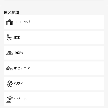
ほしい。
ほしい。
園や自然保護区など、自然が調和した近代的な景観と文化
の多様性あふれるカラフルな町は、どこを歩いても新しい
国と地域
発見がある。さらに、治安のよさや充実した公共交通機関
も、旅行者にとっては魅力的なポイント。グルメも豊富
で、ホーカーズは地元の風情を楽しめる外せないスポット
ヨーロッパ
だ。訪れる人を飽きさせないシンガポールで、多様な魅力
を体感しよう。 なお、新着のシンガポール情報は
コンテン
ツ一覧
を参照してほしい。
北米
中南米
オセアニア
ハワイ
リゾート