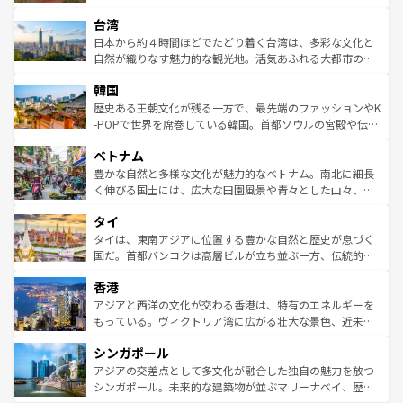
るだろう。車でのロードトリップや列車の旅も、アメリカ
文化や歴史が息づいている。「アロハスピリット」と呼ば
ストラリア東海岸北部に広がる大サンゴ礁地帯グレートバ
ならではの贅沢な旅のスタイルだ。 なお、新着のアメリカ
台湾
れるおもてなしの心で訪れる人々を迎えてくれるハワイの
リアリーフや大陸中央部にそびえるウルル（エアーズロッ
情報は
コンテンツ一覧
を参照してほしい。
人々、おいしいローカルフードやハワイアンミュージッ
ク）、タスマニアの美しい原生林やケアンズの熱帯雨林な
日本から約４時間ほどでたどり着く台湾は、多彩な文化と
ク、伝統的なフラダンスなど、すべてがハワイの魅力を彩
ど、見どころがたくさん。また、カフェやワイン、オージ
自然が織りなす魅力的な観光地。活気あふれる大都市の台
っている。訪れるたびに新しい発見と感動が待っているハ
ービーフなどの食文化も豊かで、美味しいものであふれて
北やノスタルジックな町並みが人気な九份（ジォウフェ
ワイを、存分に味わってほしい。 なお、新着のハワイ情報
韓国
いる。アクティビティも充実しており、サーフィンやダイ
ン）、静ひつな山岳地帯である台湾東部など、都市の喧騒
は
コンテンツ一覧
を参照してほしい。
ビング、ハイキングなど、アウトドア好きにはたまらな
と山間の静けさが共存しており、訪れる人に新しい発見と
歴史ある王朝文化が残る一方で、最先端のファッションやK
い。オーストラリアの多彩な魅力を存分に味わいつくそ
驚きをもたらしてくれる。また、奥深い台湾の食文化も魅
-POPで世界を席巻している韓国。首都ソウルの宮殿や伝統
う。 なお、新着のオーストラリア情報は
コンテンツ一覧
を
力で、夜市などの屋台グルメから高級料理、ヘルシーで美
家屋が並ぶエリアでは韓国の歴史と文化に浸ることがで
参照してほしい。
ベトナム
容にもいいと評判のスイーツなど、バラエティ豊かな料理
き、地方に足を延ばせば四季折々の自然美を楽しむことが
が味わえる。 なお、新着の台湾情報は
コンテンツ一覧
を参
できる。そして、キムチや焼肉、絶品のストリートフード
豊かな自然と多様な文化が魅力的なベトナム。南北に細長
照してほしい。
まで、さまざまな韓国料理が待っている。夜には、韓国な
く伸びる国土には、広大な田園風景や青々とした山々、世
らではのナイトライフも堪能できる。あたたかいホスピタ
界遺産に登録された壮大な自然景観が点在し、都市部では
タイ
リティに包まれながら、韓国の多彩な魅力を心ゆくまで味
急速な発展と共に伝統が息づく。ハノイの古い町並みやホ
わってみてほしい。 なお、新着の韓国情報は
コンテンツ一
ーチミン市のフランス統治時代の建物も、独特の雰囲気を
タイは、東南アジアに位置する豊かな自然と歴史が息づく
覧
を参照してほしい。
醸し出している。また、バラエティの豊かさとおいしさで
国だ。首都バンコクは高層ビルが立ち並ぶ一方、伝統的な
世界中の食通を魅了してやまないベトナム料理も魅力のひ
寺院や市場がいたるところに点在し、古きよき文化と現代
香港
とつ。フォーやバインミー、ベトナムコーヒーなどは、ぜ
の活気が交差している。北部ではチェンマイなどの山岳地
ひ現地で味わいたい。どの地域を訪れてもあたたかい人々
帯で自然と触れ合い、南部ではプーケットやクラビの美し
アジアと西洋の文化が交わる香港は、特有のエネルギーを
が旅行者を迎えてくれるので、きっと忘れられない旅にな
いビーチでリゾート気分を楽しむことができる。タイ料理
もっている。ヴィクトリア湾に広がる壮大な景色、近未来
るはずだ。 なお、新着のベトナム情報は
コンテンツ一覧
を
は世界的に有名で、屋台から高級レストランまで味覚を刺
的なアートスポット、そして歴史と現代が融合した町並
参照してほしい。
シンガポール
激する。気候は一年中温暖で、どの季節にも異なる楽しみ
み、どこを訪れても感動するはず。観光スポットが密集し
が待っている。親しみやすいタイの人々、仏教を中心とし
ており、効率よく見どころを回れるのも魅力。息をのむよ
アジアの交差点として多文化が融合した独自の魅力を放つ
た文化、そして多様な観光資源が、訪れる旅人を魅了し続
うな絶景から文化的な体験まで、香港を存分に楽しみ尽く
シンガポール。未来的な建築物が並ぶマリーナベイ、歴史
ける。 なお、新着のタイ情報は
コンテンツ一覧
を参照して
そう。 なお、新着の香港情報は
コンテンツ一覧
を参照して
と伝統を感じられるエスニックタウン、多数の緑豊かな公