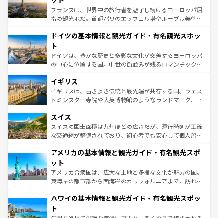
ット
る。首都マドリードの洗練された雰囲気や、バルセロナの
フランスは、世界中の旅行者を魅了し続けるヨーロッパ屈
アートに溢れた街角から、地方では古代ローマ遺跡や中世
指の観光地だ。首都パリのエッフェル塔やルーブル美術館
の城塞都市、穏やかなビーチリゾートまで多彩な表情を見
といった象徴的なスポットから、田舎町の古風な美しさま
せる。地方によって風土や気候が異なるスペインはその個
ドイツの基本情報と観光ガイド・有名観光スポッ
で、幅広い魅力が詰まっている。華麗な宮殿、歴史的な大
性で訪れる人を魅了する。 なお、新着のスペイン情報は
コ
聖堂、美しいビーチ、そして豊かな自然が、訪れる者を心
ト
ンテンツ一覧
を参照してほしい。
から魅了する。また、フランスは美食の国としても知ら
ドイツは、豊かな歴史と多彩な文化が交差するヨーロッパ
れ、フランス料理はユネスコ無形文化遺産にも登録されて
の中心に位置する国。中世の街並みが残るロマンチック街
いる。シャンパンの発祥地であるランス、プロヴァンスの
道から、未来を先取りするようなモダンな都市まで多様な
香り高いラベンダー畑など、多彩な楽しみ方が可能だ。さ
イギリス
顔を持つこの国は、どこを歩いても飽きることがない。ベ
らに、パリ以外の地域にも魅力が溢れており、どの街角に
ルリンの文化的活気、バイエルン州のアルプスの絶景、そ
イギリスは、古きよき伝統と最先端が共存する国。ウェス
も豊かな歴史と文化が息づいている。パリ以外の個性あふ
してライン川沿いのワイン畑といった風景は必見。ビール
トミンスター寺院や大英博物館のようなランドマーク、歴
れる地方に足を運ぶとそれぞれで全く異なる文化を体験で
とソーセージを味わいながら地元の人と過ごす楽しい時間
史ある大学都市、美しい丘陵地帯や牧歌的な風景など、エ
きるだろう。 なお、新着のフランス情報は
コンテンツ一覧
スイス
は、お酒好きな人にはぜひ体験してほしい。 なお、新着の
リアごとに異なる魅力がある。また、優雅なアフタヌーン
を参照してほしい。
ドイツ情報は
コンテンツ一覧
を参照してほしい。
ティー、ビール好きにはたまらない英国パブ、サッカー観
スイスの国土面積は九州ほどの広さだが、運行時刻が正確
戦など、本場だからこそできる体験も豊富。イギリスを旅
な交通網が整備されており、初心者でも安心して個人旅行
して楽しみつくそう。 なお、新着のイギリス情報は
コンテ
を楽しめる。日本同様に時刻表どおりの旅が可能だ。中世
アメリカの基本情報と観光ガイド・有名観光スポ
ンツ一覧
を参照してほしい。
の建物がそのまま残る町や、スイスならではのユニークな
博物館もあり、アルプス観光だけでなく町歩きも満喫する
ット
ことができる。国民の所得が高いため物価も高いが、旅行
アメリカ合衆国は、広大な土地と多様な文化が魅力の国。
者向けの交通パス提供のサービスもあり、うまく活用すれ
東海岸の都市部から西海岸のカリフォルニアまで、訪れる
ば市内交通費無料で観光を楽しむこともできる。 なお、新
場所ごとに異なる風景と体験が待っている。ニューヨーク
着のスイス情報は
コンテンツ一覧
を参照してほしい。
ハワイの基本情報と観光ガイド・有名観光スポッ
のような巨大都市は、観光、ショッピング、エンターテイ
ンメントが詰まった刺激的なスポットだ。一方、アメリカ
ト
西部には大自然が広がり、グランドキャニオンやイエロー
年間を通じて温暖な気候に恵まれ、多くの島で構成される