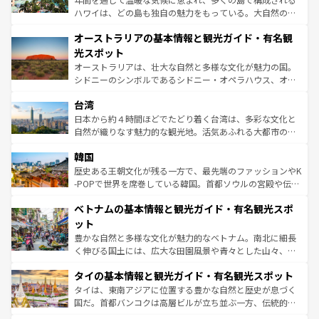
ストーン国立公園といった絶景が堪能できる。さらに、南
ハワイは、どの島も独自の魅力をもっている。大自然の神
部のニューオーリンズでは、音楽と美食が融合した独特の
秘を感じたいなら、火山が生み出した壮大な景観を誇るハ
文化が魅力。旅行者はアメリカの各地域で異なる魅力を楽
オーストラリアの基本情報と観光ガイド・有名観
ワイ島は見逃せない。また、定番の観光地といえばオアフ
しみながら、その多様性と豊かな歴史を感じることができ
島だが、静かな自然を求めるならマウイ島やカウアイ島が
光スポット
るだろう。車でのロードトリップや列車の旅も、アメリカ
おすすめ。エメラルドグリーンに輝く海をはじめ、豊かな
オーストラリアは、壮大な自然と多様な文化が魅力の国。
ならではの贅沢な旅のスタイルだ。 なお、新着のアメリカ
文化や歴史が息づいている。「アロハスピリット」と呼ば
シドニーのシンボルであるシドニー・オペラハウス、オー
情報は
コンテンツ一覧
を参照してほしい。
れるおもてなしの心で訪れる人々を迎えてくれるハワイの
ストラリア東海岸北部に広がる大サンゴ礁地帯グレートバ
人々、おいしいローカルフードやハワイアンミュージッ
台湾
リアリーフや大陸中央部にそびえるウルル（エアーズロッ
ク、伝統的なフラダンスなど、すべてがハワイの魅力を彩
ク）、タスマニアの美しい原生林やケアンズの熱帯雨林な
日本から約４時間ほどでたどり着く台湾は、多彩な文化と
っている。訪れるたびに新しい発見と感動が待っているハ
ど、見どころがたくさん。また、カフェやワイン、オージ
自然が織りなす魅力的な観光地。活気あふれる大都市の台
ワイを、存分に味わってほしい。 なお、新着のハワイ情報
ービーフなどの食文化も豊かで、美味しいものであふれて
北やノスタルジックな町並みが人気な九份（ジォウフェ
は
コンテンツ一覧
を参照してほしい。
韓国
いる。アクティビティも充実しており、サーフィンやダイ
ン）、静ひつな山岳地帯である台湾東部など、都市の喧騒
ビング、ハイキングなど、アウトドア好きにはたまらな
と山間の静けさが共存しており、訪れる人に新しい発見と
歴史ある王朝文化が残る一方で、最先端のファッションやK
い。オーストラリアの多彩な魅力を存分に味わいつくそ
驚きをもたらしてくれる。また、奥深い台湾の食文化も魅
-POPで世界を席巻している韓国。首都ソウルの宮殿や伝統
う。 なお、新着のオーストラリア情報は
コンテンツ一覧
を
力で、夜市などの屋台グルメから高級料理、ヘルシーで美
家屋が並ぶエリアでは韓国の歴史と文化に浸ることがで
参照してほしい。
ベトナムの基本情報と観光ガイド・有名観光スポ
容にもいいと評判のスイーツなど、バラエティ豊かな料理
き、地方に足を延ばせば四季折々の自然美を楽しむことが
が味わえる。 なお、新着の台湾情報は
コンテンツ一覧
を参
できる。そして、キムチや焼肉、絶品のストリートフード
ット
照してほしい。
まで、さまざまな韓国料理が待っている。夜には、韓国な
豊かな自然と多様な文化が魅力的なベトナム。南北に細長
らではのナイトライフも堪能できる。あたたかいホスピタ
く伸びる国土には、広大な田園風景や青々とした山々、世
リティに包まれながら、韓国の多彩な魅力を心ゆくまで味
界遺産に登録された壮大な自然景観が点在し、都市部では
わってみてほしい。 なお、新着の韓国情報は
コンテンツ一
タイの基本情報と観光ガイド・有名観光スポット
急速な発展と共に伝統が息づく。ハノイの古い町並みやホ
覧
を参照してほしい。
ーチミン市のフランス統治時代の建物も、独特の雰囲気を
タイは、東南アジアに位置する豊かな自然と歴史が息づく
醸し出している。また、バラエティの豊かさとおいしさで
国だ。首都バンコクは高層ビルが立ち並ぶ一方、伝統的な
世界中の食通を魅了してやまないベトナム料理も魅力のひ
寺院や市場がいたるところに点在し、古きよき文化と現代