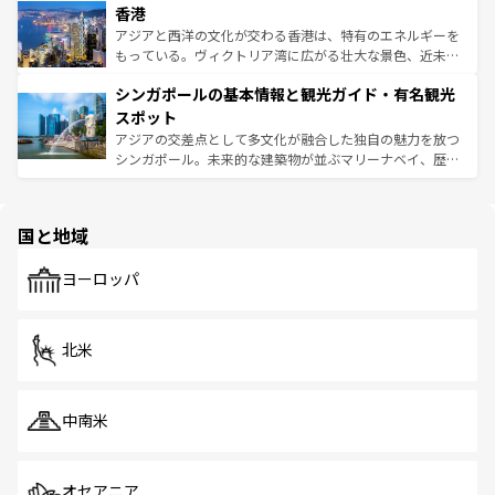
香港
とつ。フォーやバインミー、ベトナムコーヒーなどは、ぜ
の活気が交差している。北部ではチェンマイなどの山岳地
ひ現地で味わいたい。どの地域を訪れてもあたたかい人々
帯で自然と触れ合い、南部ではプーケットやクラビの美し
アジアと西洋の文化が交わる香港は、特有のエネルギーを
が旅行者を迎えてくれるので、きっと忘れられない旅にな
いビーチでリゾート気分を楽しむことができる。タイ料理
もっている。ヴィクトリア湾に広がる壮大な景色、近未来
るはずだ。 なお、新着のベトナム情報は
コンテンツ一覧
を
は世界的に有名で、屋台から高級レストランまで味覚を刺
的なアートスポット、そして歴史と現代が融合した町並
参照してほしい。
シンガポールの基本情報と観光ガイド・有名観光
激する。気候は一年中温暖で、どの季節にも異なる楽しみ
み、どこを訪れても感動するはず。観光スポットが密集し
が待っている。親しみやすいタイの人々、仏教を中心とし
ており、効率よく見どころを回れるのも魅力。息をのむよ
スポット
た文化、そして多様な観光資源が、訪れる旅人を魅了し続
うな絶景から文化的な体験まで、香港を存分に楽しみ尽く
アジアの交差点として多文化が融合した独自の魅力を放つ
ける。 なお、新着のタイ情報は
コンテンツ一覧
を参照して
そう。 なお、新着の香港情報は
コンテンツ一覧
を参照して
シンガポール。未来的な建築物が並ぶマリーナベイ、歴史
ほしい。
ほしい。
と伝統を感じられるエスニックタウン、多数の緑豊かな公
園や自然保護区など、自然が調和した近代的な景観と文化
の多様性あふれるカラフルな町は、どこを歩いても新しい
国と地域
発見がある。さらに、治安のよさや充実した公共交通機関
も、旅行者にとっては魅力的なポイント。グルメも豊富
で、ホーカーズは地元の風情を楽しめる外せないスポット
ヨーロッパ
だ。訪れる人を飽きさせないシンガポールで、多様な魅力
を体感しよう。 なお、新着のシンガポール情報は
コンテン
ツ一覧
を参照してほしい。
北米
中南米
オセアニア