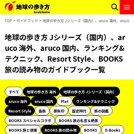
TOP
ガイドブック
地球の歩き方 Jシリーズ（国内）、aruco 海外、aruco 
地球の歩き方 Jシリーズ（国内）、ar
uco 海外、aruco 国内、ランキング&
テクニック、Resort Style、BOOKS
旅の読み物のガイドブック一覧
すべて
地球の歩き方 海外
地球の歩き方 Jシリーズ（国内）
aruco 海外
aruco 国内
Plat
ランキング&テクニック
Resort Style
島旅
御朱印
歴史時代
旅の図鑑
BOOKS スペシャルコラボ
BOOKS 旅の名言＆絶景
BOOKS 旅と健康
BOOKS 旅の読み物
BOOKS
D-Books