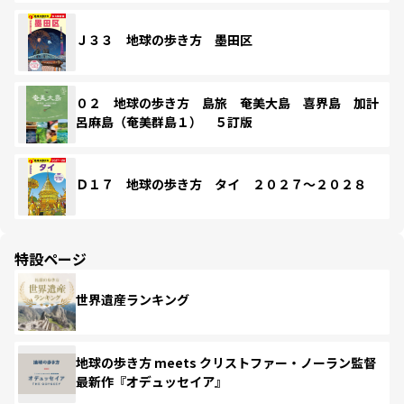
Ｊ３３ 地球の歩き方 墨田区
０２ 地球の歩き方 島旅 奄美大島 喜界島 加計
呂麻島（奄美群島１） ５訂版
Ｄ１７ 地球の歩き方 タイ ２０２７～２０２８
特設ページ
世界遺産ランキング
地球の歩き方 meets クリストファー・ノーラン監督
最新作『オデュッセイア』