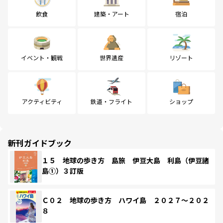
飲食
建築・アート
宿泊
イベント・観戦
世界遺産
リゾート
アクティビティ
鉄道・フライト
ショップ
新刊ガイドブック
１５ 地球の歩き方 島旅 伊豆大島 利島（伊豆諸
島①）３訂版
Ｃ０２ 地球の歩き方 ハワイ島 ２０２７～２０２
８