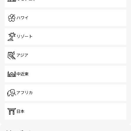
ハワイ
リゾート
アジア
中近東
アフリカ
日本