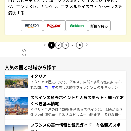
白砂のビーチとカリブ海、マヤの遺跡、グルメにショッピン
グ、エンタメも。カンクン、コスメル＆イスラ・ムヘーレスを
満喫する
詳細を見る
…
1
2
3
8
AD
AD
人気の国と地域から探す
イタリア
イタリアは歴史、文化、グルメ、自然と多彩な魅力にあふ
れた国。
ローマ
の古代遺跡やフィレンツェのルネッサンス
美術、ヴェネツィアの運河など、歴史あるスポットはもち
スペインの観光ポイントと人気スポット・知ってお
ろん、トスカーナの美しい田園風景やアマルフィ海岸の絶
景など、自然景観も見逃せない。観光の合間には、本場の
くべき基本情報
ピザやパスタなど、絶品のイタリア料理を堪能することも
イベリア半島のほぼ80％を占めるスペインは、太陽が降り
できる。朝目覚めてから夜眠るまで、すべての瞬間を楽し
注ぐ地中海沿岸から雄大なピレネー山脈まで、多彩な自然
ませてくれるイタリアで、忘れられない旅をしてみよう！
と文化が詰まったヨーロッパ屈指の旅行先だ。多様な地域
なお、新着のイタリア情報は
コンテンツ一覧
を参照してほ
フランスの基本情報と観光ガイド・有名観光スポ
文化が根付くこの国では、情熱的なフラメンコ、熱気あふ
しい。
れる闘牛、そして美味しいタパスが生活の一部となってい