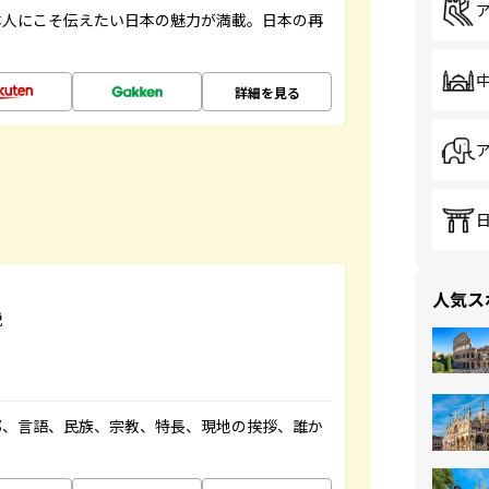
本人にこそ伝えたい日本の魅力が満載。日本の再
詳細を見る
人気ス
説
都、言語、民族、宗教、特長、現地の挨拶、誰か