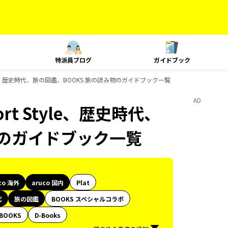
特派員ブログ
ガイドブック
t Style、歴史時代、旅の図鑑、BOOKS 旅の読み物のガイドブック一覧
AD
ort Style、歴史時代、
物のガイドブック一覧
co 海外
aruco 国内
Plat
代
旅の図鑑
BOOKS スペシャルコラボ
BOOKS
D-Books