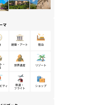
ーマ
食
建築・アート
宿泊
ト・
世界遺産
リゾート
戦
鉄道・
ビティ
ショップ
フライト