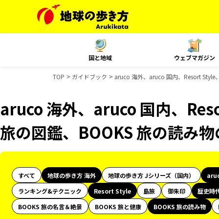
国と地域
ウェブマガジン
TOP
ガイドブック
aruco 海外、aruco 国内、Resor
aruco 海外、aruco 国内、Res
旅の図鑑、BOOKS 旅の読み
すべて
地球の歩き方 海外
地球の歩き方 Jシリーズ（国内）
aru
ランキング&テクニック
Resort Style
島旅
御朱印
歴史時
BOOKS 旅の名言＆絶景
BOOKS 旅と健康
BOOKS 旅の読み物