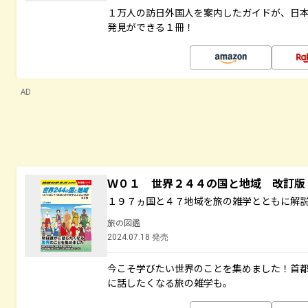
１万人の訪日外国人を案内したガイドが、日
発見ができる１冊！
AD
Ｗ０１ 世界２４４の国と地域 改訂版
１９７ヵ国と４７地域を旅の雑学とともに解
旅の図鑑
2024.07.18 発売
今こそ学びたい世界のことを集めました！首
に話したくなる旅の雑学も。