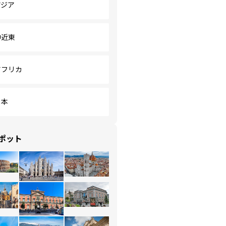
アジア
中近東
アフリカ
日本
ポット