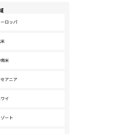
域
ヨーロッパ
北米
中南米
オセアニア
ハワイ
リゾート