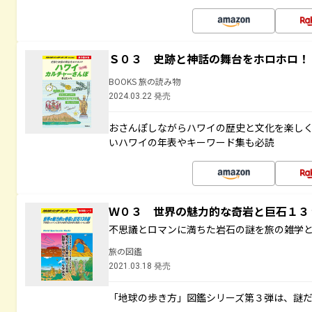
Ｓ０３ 史跡と神話の舞台をホロホロ！
BOOKS 旅の読み物
2024.03.22 発売
おさんぽしながらハワイの歴史と文化を楽し
いハワイの年表やキーワード集も必読
Ｗ０３ 世界の魅力的な奇岩と巨石１
不思議とロマンに満ちた岩石の謎を旅の雑学
旅の図鑑
2021.03.18 発売
「地球の歩き方」図鑑シリーズ第３弾は、謎