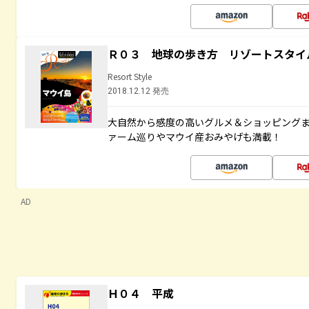
Ｒ０３ 地球の歩き方 リゾートスタイ
Resort Style
2018.12.12 発売
大自然から感度の高いグルメ＆ショッピング
ァーム巡りやマウイ産おみやげも満載！
AD
Ｈ０４ 平成