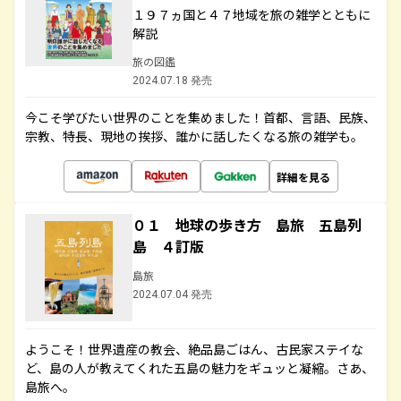
１９７ヵ国と４７地域を旅の雑学とともに
解説
旅の図鑑
2024.07.18 発売
今こそ学びたい世界のことを集めました！首都、言語、民族、
宗教、特長、現地の挨拶、誰かに話したくなる旅の雑学も。
詳細を見る
０１ 地球の歩き方 島旅 五島列
島 ４訂版
島旅
2024.07.04 発売
ようこそ！世界遺産の教会、絶品島ごはん、古民家ステイな
ど、島の人が教えてくれた五島の魅力をギュッと凝縮。さあ、
島旅へ。