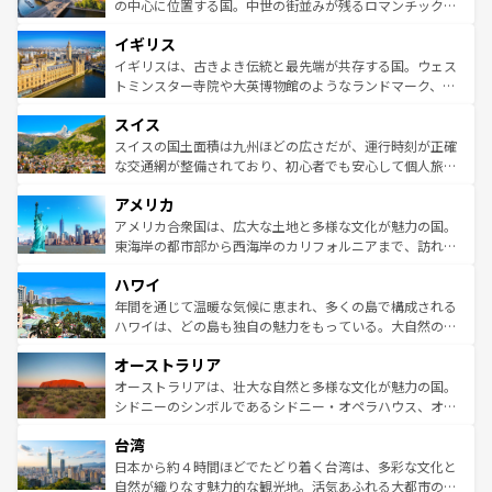
から魅了する。また、フランスは美食の国としても知ら
の中心に位置する国。中世の街並みが残るロマンチック街
れ、フランス料理はユネスコ無形文化遺産にも登録されて
道から、未来を先取りするようなモダンな都市まで多様な
イギリス
いる。シャンパンの発祥地であるランス、プロヴァンスの
顔を持つこの国は、どこを歩いても飽きることがない。ベ
香り高いラベンダー畑など、多彩な楽しみ方が可能だ。さ
ルリンの文化的活気、バイエルン州のアルプスの絶景、そ
イギリスは、古きよき伝統と最先端が共存する国。ウェス
らに、パリ以外の地域にも魅力が溢れており、どの街角に
してライン川沿いのワイン畑といった風景は必見。ビール
トミンスター寺院や大英博物館のようなランドマーク、歴
も豊かな歴史と文化が息づいている。パリ以外の個性あふ
とソーセージを味わいながら地元の人と過ごす楽しい時間
史ある大学都市、美しい丘陵地帯や牧歌的な風景など、エ
れる地方に足を運ぶとそれぞれで全く異なる文化を体験で
スイス
は、お酒好きな人にはぜひ体験してほしい。 なお、新着の
リアごとに異なる魅力がある。また、優雅なアフタヌーン
きるだろう。 なお、新着のフランス情報は
コンテンツ一覧
ドイツ情報は
コンテンツ一覧
を参照してほしい。
ティー、ビール好きにはたまらない英国パブ、サッカー観
スイスの国土面積は九州ほどの広さだが、運行時刻が正確
を参照してほしい。
戦など、本場だからこそできる体験も豊富。イギリスを旅
な交通網が整備されており、初心者でも安心して個人旅行
して楽しみつくそう。 なお、新着のイギリス情報は
コンテ
を楽しめる。日本同様に時刻表どおりの旅が可能だ。中世
アメリカ
ンツ一覧
を参照してほしい。
の建物がそのまま残る町や、スイスならではのユニークな
博物館もあり、アルプス観光だけでなく町歩きも満喫する
アメリカ合衆国は、広大な土地と多様な文化が魅力の国。
ことができる。国民の所得が高いため物価も高いが、旅行
東海岸の都市部から西海岸のカリフォルニアまで、訪れる
者向けの交通パス提供のサービスもあり、うまく活用すれ
場所ごとに異なる風景と体験が待っている。ニューヨーク
ハワイ
ば市内交通費無料で観光を楽しむこともできる。 なお、新
のような巨大都市は、観光、ショッピング、エンターテイ
着のスイス情報は
コンテンツ一覧
を参照してほしい。
ンメントが詰まった刺激的なスポットだ。一方、アメリカ
年間を通じて温暖な気候に恵まれ、多くの島で構成される
西部には大自然が広がり、グランドキャニオンやイエロー
ハワイは、どの島も独自の魅力をもっている。大自然の神
ストーン国立公園といった絶景が堪能できる。さらに、南
秘を感じたいなら、火山が生み出した壮大な景観を誇るハ
オーストラリア
部のニューオーリンズでは、音楽と美食が融合した独特の
ワイ島は見逃せない。また、定番の観光地といえばオアフ
文化が魅力。旅行者はアメリカの各地域で異なる魅力を楽
島だが、静かな自然を求めるならマウイ島やカウアイ島が
オーストラリアは、壮大な自然と多様な文化が魅力の国。
しみながら、その多様性と豊かな歴史を感じることができ
おすすめ。エメラルドグリーンに輝く海をはじめ、豊かな
シドニーのシンボルであるシドニー・オペラハウス、オー
るだろう。車でのロードトリップや列車の旅も、アメリカ
文化や歴史が息づいている。「アロハスピリット」と呼ば
ストラリア東海岸北部に広がる大サンゴ礁地帯グレートバ
ならではの贅沢な旅のスタイルだ。 なお、新着のアメリカ
台湾
れるおもてなしの心で訪れる人々を迎えてくれるハワイの
リアリーフや大陸中央部にそびえるウルル（エアーズロッ
情報は
コンテンツ一覧
を参照してほしい。
人々、おいしいローカルフードやハワイアンミュージッ
ク）、タスマニアの美しい原生林やケアンズの熱帯雨林な
日本から約４時間ほどでたどり着く台湾は、多彩な文化と
ク、伝統的なフラダンスなど、すべてがハワイの魅力を彩
ど、見どころがたくさん。また、カフェやワイン、オージ
自然が織りなす魅力的な観光地。活気あふれる大都市の台