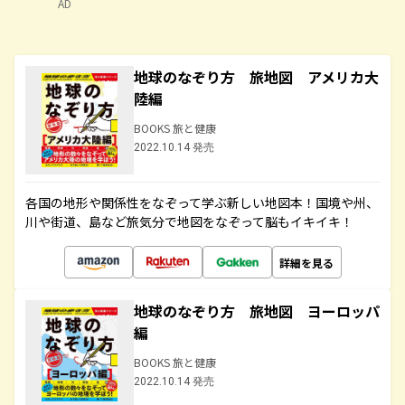
AD
地球のなぞり方 旅地図 アメリカ大
陸編
BOOKS 旅と健康
2022.10.14 発売
各国の地形や関係性をなぞって学ぶ新しい地図本！国境や州、
川や街道、島など旅気分で地図をなぞって脳もイキイキ！
詳細を見る
地球のなぞり方 旅地図 ヨーロッパ
編
BOOKS 旅と健康
2022.10.14 発売