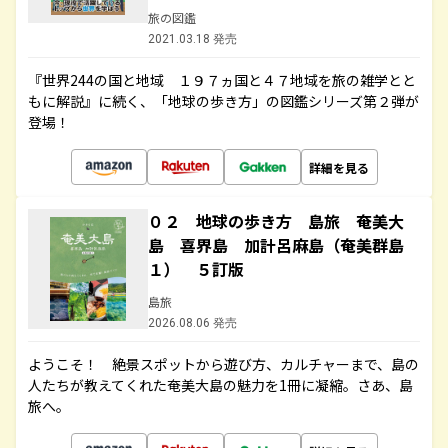
旅の図鑑
2021.03.18 発売
『世界244の国と地域 １９７ヵ国と４７地域を旅の雑学とと
もに解説』に続く、「地球の歩き方」の図鑑シリーズ第２弾が
登場！
詳細を見る
０２ 地球の歩き方 島旅 奄美大
島 喜界島 加計呂麻島（奄美群島
１） ５訂版
島旅
2026.08.06 発売
ようこそ！ 絶景スポットから遊び方、カルチャーまで、島の
人たちが教えてくれた奄美大島の魅力を1冊に凝縮。さあ、島
旅へ。