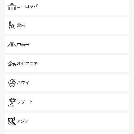
も、旅行者にとっては魅力的なポイント。グルメも豊富
で、ホーカーズは地元の風情を楽しめる外せないスポット
ヨーロッパ
だ。訪れる人を飽きさせないシンガポールで、多様な魅力
を体感しよう。 なお、新着のシンガポール情報は
コンテン
ツ一覧
を参照してほしい。
北米
中南米
オセアニア
ハワイ
リゾート
アジア