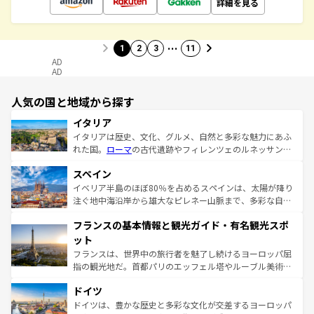
詳細を見る
…
1
2
3
11
AD
AD
人気の国と地域から探す
イタリア
イタリアは歴史、文化、グルメ、自然と多彩な魅力にあふ
れた国。
ローマ
の古代遺跡やフィレンツェのルネッサンス
美術、ヴェネツィアの運河など、歴史あるスポットはもち
スペイン
ろん、トスカーナの美しい田園風景やアマルフィ海岸の絶
景など、自然景観も見逃せない。観光の合間には、本場の
イベリア半島のほぼ80％を占めるスペインは、太陽が降り
ピザやパスタなど、絶品のイタリア料理を堪能することも
注ぐ地中海沿岸から雄大なピレネー山脈まで、多彩な自然
できる。朝目覚めてから夜眠るまで、すべての瞬間を楽し
と文化が詰まったヨーロッパ屈指の旅行先だ。多様な地域
フランスの基本情報と観光ガイド・有名観光スポ
ませてくれるイタリアで、忘れられない旅をしてみよう！
文化が根付くこの国では、情熱的なフラメンコ、熱気あふ
なお、新着のイタリア情報は
コンテンツ一覧
を参照してほ
れる闘牛、そして美味しいタパスが生活の一部となってい
ット
しい。
る。首都マドリードの洗練された雰囲気や、バルセロナの
フランスは、世界中の旅行者を魅了し続けるヨーロッパ屈
アートに溢れた街角から、地方では古代ローマ遺跡や中世
指の観光地だ。首都パリのエッフェル塔やルーブル美術館
の城塞都市、穏やかなビーチリゾートまで多彩な表情を見
といった象徴的なスポットから、田舎町の古風な美しさま
せる。地方によって風土や気候が異なるスペインはその個
ドイツ
で、幅広い魅力が詰まっている。華麗な宮殿、歴史的な大
性で訪れる人を魅了する。 なお、新着のスペイン情報は
コ
聖堂、美しいビーチ、そして豊かな自然が、訪れる者を心
ドイツは、豊かな歴史と多彩な文化が交差するヨーロッパ
ンテンツ一覧
を参照してほしい。