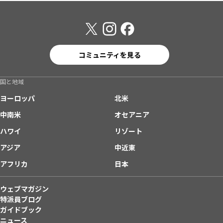
コミュニティを見る
国と地域
ヨーロッパ
北米
中南米
オセアニア
ハワイ
リゾート
アジア
中近東
アフリカ
日本
ウェブマガジン
特派員ブログ
ガイドブック
ニュース