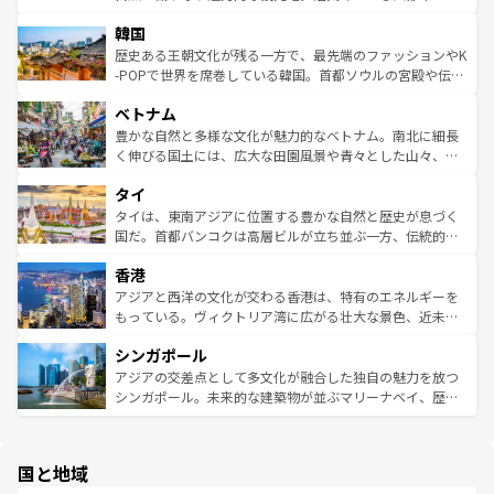
っている。訪れるたびに新しい発見と感動が待っているハ
ービーフなどの食文化も豊かで、美味しいものであふれて
北やノスタルジックな町並みが人気な九份（ジォウフェ
ワイを、存分に味わってほしい。 なお、新着のハワイ情報
韓国
いる。アクティビティも充実しており、サーフィンやダイ
ン）、静ひつな山岳地帯である台湾東部など、都市の喧騒
は
コンテンツ一覧
を参照してほしい。
ビング、ハイキングなど、アウトドア好きにはたまらな
と山間の静けさが共存しており、訪れる人に新しい発見と
歴史ある王朝文化が残る一方で、最先端のファッションやK
い。オーストラリアの多彩な魅力を存分に味わいつくそ
驚きをもたらしてくれる。また、奥深い台湾の食文化も魅
-POPで世界を席巻している韓国。首都ソウルの宮殿や伝統
う。 なお、新着のオーストラリア情報は
コンテンツ一覧
を
力で、夜市などの屋台グルメから高級料理、ヘルシーで美
家屋が並ぶエリアでは韓国の歴史と文化に浸ることがで
参照してほしい。
ベトナム
容にもいいと評判のスイーツなど、バラエティ豊かな料理
き、地方に足を延ばせば四季折々の自然美を楽しむことが
が味わえる。 なお、新着の台湾情報は
コンテンツ一覧
を参
できる。そして、キムチや焼肉、絶品のストリートフード
豊かな自然と多様な文化が魅力的なベトナム。南北に細長
照してほしい。
まで、さまざまな韓国料理が待っている。夜には、韓国な
く伸びる国土には、広大な田園風景や青々とした山々、世
らではのナイトライフも堪能できる。あたたかいホスピタ
界遺産に登録された壮大な自然景観が点在し、都市部では
タイ
リティに包まれながら、韓国の多彩な魅力を心ゆくまで味
急速な発展と共に伝統が息づく。ハノイの古い町並みやホ
わってみてほしい。 なお、新着の韓国情報は
コンテンツ一
ーチミン市のフランス統治時代の建物も、独特の雰囲気を
タイは、東南アジアに位置する豊かな自然と歴史が息づく
覧
を参照してほしい。
醸し出している。また、バラエティの豊かさとおいしさで
国だ。首都バンコクは高層ビルが立ち並ぶ一方、伝統的な
世界中の食通を魅了してやまないベトナム料理も魅力のひ
寺院や市場がいたるところに点在し、古きよき文化と現代
香港
とつ。フォーやバインミー、ベトナムコーヒーなどは、ぜ
の活気が交差している。北部ではチェンマイなどの山岳地
ひ現地で味わいたい。どの地域を訪れてもあたたかい人々
帯で自然と触れ合い、南部ではプーケットやクラビの美し
アジアと西洋の文化が交わる香港は、特有のエネルギーを
が旅行者を迎えてくれるので、きっと忘れられない旅にな
いビーチでリゾート気分を楽しむことができる。タイ料理
もっている。ヴィクトリア湾に広がる壮大な景色、近未来
るはずだ。 なお、新着のベトナム情報は
コンテンツ一覧
を
は世界的に有名で、屋台から高級レストランまで味覚を刺
的なアートスポット、そして歴史と現代が融合した町並
参照してほしい。
シンガポール
激する。気候は一年中温暖で、どの季節にも異なる楽しみ
み、どこを訪れても感動するはず。観光スポットが密集し
が待っている。親しみやすいタイの人々、仏教を中心とし
ており、効率よく見どころを回れるのも魅力。息をのむよ
アジアの交差点として多文化が融合した独自の魅力を放つ
た文化、そして多様な観光資源が、訪れる旅人を魅了し続
うな絶景から文化的な体験まで、香港を存分に楽しみ尽く
シンガポール。未来的な建築物が並ぶマリーナベイ、歴史
ける。 なお、新着のタイ情報は
コンテンツ一覧
を参照して
そう。 なお、新着の香港情報は
コンテンツ一覧
を参照して
と伝統を感じられるエスニックタウン、多数の緑豊かな公
ほしい。
ほしい。
園や自然保護区など、自然が調和した近代的な景観と文化
の多様性あふれるカラフルな町は、どこを歩いても新しい
国と地域
発見がある。さらに、治安のよさや充実した公共交通機関