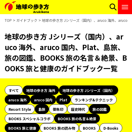
TOP
ガイドブック
地球の歩き方 Jシリーズ（国内）、aruco 海外、aruco
地球の歩き方 Jシリーズ（国内）、ar
uco 海外、aruco 国内、Plat、島旅、
旅の図鑑、BOOKS 旅の名言＆絶景、B
OOKS 旅と健康のガイドブック一覧
すべて
地球の歩き方 海外
地球の歩き方 Jシリーズ（国内）
aruco 海外
aruco 国内
Plat
ランキング&テクニック
Resort Style
島旅
御朱印
歴史時代
旅の図鑑
BOOKS スペシャルコラボ
BOOKS 旅の名言＆絶景
BOOKS 旅と健康
BOOKS 旅の読み物
BOOKS
D-Books