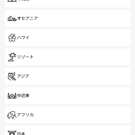
オセアニア
ハワイ
リゾート
アジア
中近東
アフリカ
日本