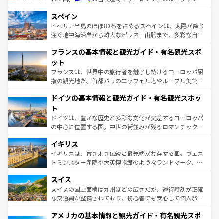
美術、ヴェネツィアの運河など、歴史あるスポットはもち
スペイン
ろん、トスカーナの美しい田園風景やアマルフィ海岸の絶
景など、自然景観も見逃せない。観光の合間には、本場の
イベリア半島のほぼ80％を占めるスペインは、太陽が降り
ピザやパスタなど、絶品のイタリア料理を堪能することも
注ぐ地中海沿岸から雄大なピレネー山脈まで、多彩な自然
できる。朝目覚めてから夜眠るまで、すべての瞬間を楽し
と文化が詰まったヨーロッパ屈指の旅行先だ。多様な地域
フランスの基本情報と観光ガイド・有名観光スポ
ませてくれるイタリアで、忘れられない旅をしてみよう！
文化が根付くこの国では、情熱的なフラメンコ、熱気あふ
なお、新着のイタリア情報は
コンテンツ一覧
を参照してほ
れる闘牛、そして美味しいタパスが生活の一部となってい
ット
しい。
る。首都マドリードの洗練された雰囲気や、バルセロナの
フランスは、世界中の旅行者を魅了し続けるヨーロッパ屈
アートに溢れた街角から、地方では古代ローマ遺跡や中世
指の観光地だ。首都パリのエッフェル塔やルーブル美術館
の城塞都市、穏やかなビーチリゾートまで多彩な表情を見
といった象徴的なスポットから、田舎町の古風な美しさま
せる。地方によって風土や気候が異なるスペインはその個
ドイツの基本情報と観光ガイド・有名観光スポッ
で、幅広い魅力が詰まっている。華麗な宮殿、歴史的な大
性で訪れる人を魅了する。 なお、新着のスペイン情報は
コ
聖堂、美しいビーチ、そして豊かな自然が、訪れる者を心
ト
ンテンツ一覧
を参照してほしい。
から魅了する。また、フランスは美食の国としても知ら
ドイツは、豊かな歴史と多彩な文化が交差するヨーロッパ
れ、フランス料理はユネスコ無形文化遺産にも登録されて
の中心に位置する国。中世の街並みが残るロマンチック街
いる。シャンパンの発祥地であるランス、プロヴァンスの
道から、未来を先取りするようなモダンな都市まで多様な
香り高いラベンダー畑など、多彩な楽しみ方が可能だ。さ
イギリス
顔を持つこの国は、どこを歩いても飽きることがない。ベ
らに、パリ以外の地域にも魅力が溢れており、どの街角に
ルリンの文化的活気、バイエルン州のアルプスの絶景、そ
イギリスは、古きよき伝統と最先端が共存する国。ウェス
も豊かな歴史と文化が息づいている。パリ以外の個性あふ
してライン川沿いのワイン畑といった風景は必見。ビール
トミンスター寺院や大英博物館のようなランドマーク、歴
れる地方に足を運ぶとそれぞれで全く異なる文化を体験で
とソーセージを味わいながら地元の人と過ごす楽しい時間
史ある大学都市、美しい丘陵地帯や牧歌的な風景など、エ
きるだろう。 なお、新着のフランス情報は
コンテンツ一覧
スイス
は、お酒好きな人にはぜひ体験してほしい。 なお、新着の
リアごとに異なる魅力がある。また、優雅なアフタヌーン
を参照してほしい。
ドイツ情報は
コンテンツ一覧
を参照してほしい。
ティー、ビール好きにはたまらない英国パブ、サッカー観
スイスの国土面積は九州ほどの広さだが、運行時刻が正確
戦など、本場だからこそできる体験も豊富。イギリスを旅
な交通網が整備されており、初心者でも安心して個人旅行
して楽しみつくそう。 なお、新着のイギリス情報は
コンテ
を楽しめる。日本同様に時刻表どおりの旅が可能だ。中世
アメリカの基本情報と観光ガイド・有名観光スポ
ンツ一覧
を参照してほしい。
の建物がそのまま残る町や、スイスならではのユニークな