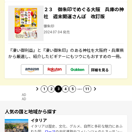
２３ 御朱印でめぐる大阪 兵庫の神
社 週末開運さんぽ 改訂版
御朱印
2024.07.04 発売
『凄い御利益』と『凄い御朱印』のある神社を大阪府・兵庫県
から厳選し、紹介したビギナーにもツウにもおすすめの一冊。
詳細を見る
…
1
2
3
4
5
11
AD
AD
人気の国と地域から探す
イタリア
イタリアは歴史、文化、グルメ、自然と多彩な魅力にあふ
れた国。
ローマ
の古代遺跡やフィレンツェのルネッサンス