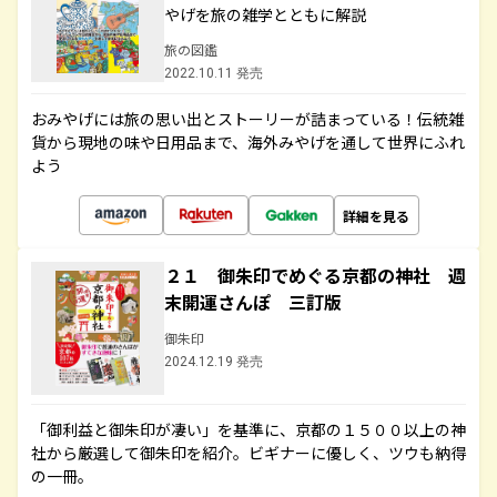
やげを旅の雑学とともに解説
旅の図鑑
2022.10.11 発売
おみやげには旅の思い出とストーリーが詰まっている！伝統雑
貨から現地の味や日用品まで、海外みやげを通して世界にふれ
よう
詳細を見る
２１ 御朱印でめぐる京都の神社 週
末開運さんぽ 三訂版
御朱印
2024.12.19 発売
「御利益と御朱印が凄い」を基準に、京都の１５００以上の神
社から厳選して御朱印を紹介。ビギナーに優しく、ツウも納得
の一冊。