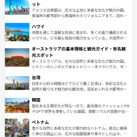
博物館もあり、アルプス観光だけでなく町歩きも満喫する
ット
ことができる。国民の所得が高いため物価も高いが、旅行
アメリカ合衆国は、広大な土地と多様な文化が魅力の国。
者向けの交通パス提供のサービスもあり、うまく活用すれ
東海岸の都市部から西海岸のカリフォルニアまで、訪れる
ば市内交通費無料で観光を楽しむこともできる。 なお、新
場所ごとに異なる風景と体験が待っている。ニューヨーク
着のスイス情報は
コンテンツ一覧
を参照してほしい。
ハワイ
のような巨大都市は、観光、ショッピング、エンターテイ
ンメントが詰まった刺激的なスポットだ。一方、アメリカ
年間を通じて温暖な気候に恵まれ、多くの島で構成される
西部には大自然が広がり、グランドキャニオンやイエロー
ハワイは、どの島も独自の魅力をもっている。大自然の神
ストーン国立公園といった絶景が堪能できる。さらに、南
秘を感じたいなら、火山が生み出した壮大な景観を誇るハ
オーストラリアの基本情報と観光ガイド・有名観
部のニューオーリンズでは、音楽と美食が融合した独特の
ワイ島は見逃せない。また、定番の観光地といえばオアフ
文化が魅力。旅行者はアメリカの各地域で異なる魅力を楽
島だが、静かな自然を求めるならマウイ島やカウアイ島が
光スポット
しみながら、その多様性と豊かな歴史を感じることができ
おすすめ。エメラルドグリーンに輝く海をはじめ、豊かな
オーストラリアは、壮大な自然と多様な文化が魅力の国。
るだろう。車でのロードトリップや列車の旅も、アメリカ
文化や歴史が息づいている。「アロハスピリット」と呼ば
シドニーのシンボルであるシドニー・オペラハウス、オー
ならではの贅沢な旅のスタイルだ。 なお、新着のアメリカ
れるおもてなしの心で訪れる人々を迎えてくれるハワイの
ストラリア東海岸北部に広がる大サンゴ礁地帯グレートバ
情報は
コンテンツ一覧
を参照してほしい。
人々、おいしいローカルフードやハワイアンミュージッ
台湾
リアリーフや大陸中央部にそびえるウルル（エアーズロッ
ク、伝統的なフラダンスなど、すべてがハワイの魅力を彩
ク）、タスマニアの美しい原生林やケアンズの熱帯雨林な
日本から約４時間ほどでたどり着く台湾は、多彩な文化と
っている。訪れるたびに新しい発見と感動が待っているハ
ど、見どころがたくさん。また、カフェやワイン、オージ
自然が織りなす魅力的な観光地。活気あふれる大都市の台
ワイを、存分に味わってほしい。 なお、新着のハワイ情報
ービーフなどの食文化も豊かで、美味しいものであふれて
北やノスタルジックな町並みが人気な九份（ジォウフェ
は
コンテンツ一覧
を参照してほしい。
韓国
いる。アクティビティも充実しており、サーフィンやダイ
ン）、静ひつな山岳地帯である台湾東部など、都市の喧騒
ビング、ハイキングなど、アウトドア好きにはたまらな
と山間の静けさが共存しており、訪れる人に新しい発見と
歴史ある王朝文化が残る一方で、最先端のファッションやK
い。オーストラリアの多彩な魅力を存分に味わいつくそ
驚きをもたらしてくれる。また、奥深い台湾の食文化も魅
-POPで世界を席巻している韓国。首都ソウルの宮殿や伝統
う。 なお、新着のオーストラリア情報は
コンテンツ一覧
を
力で、夜市などの屋台グルメから高級料理、ヘルシーで美
家屋が並ぶエリアでは韓国の歴史と文化に浸ることがで
参照してほしい。
ベトナム
容にもいいと評判のスイーツなど、バラエティ豊かな料理
き、地方に足を延ばせば四季折々の自然美を楽しむことが
が味わえる。 なお、新着の台湾情報は
コンテンツ一覧
を参
できる。そして、キムチや焼肉、絶品のストリートフード
豊かな自然と多様な文化が魅力的なベトナム。南北に細長
照してほしい。
まで、さまざまな韓国料理が待っている。夜には、韓国な
く伸びる国土には、広大な田園風景や青々とした山々、世