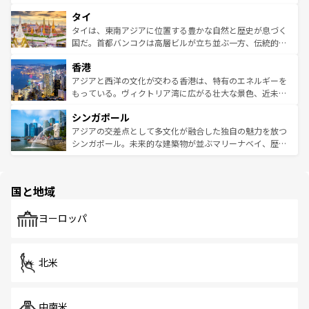
らではのナイトライフも堪能できる。あたたかいホスピタ
界遺産に登録された壮大な自然景観が点在し、都市部では
タイ
リティに包まれながら、韓国の多彩な魅力を心ゆくまで味
急速な発展と共に伝統が息づく。ハノイの古い町並みやホ
わってみてほしい。 なお、新着の韓国情報は
コンテンツ一
ーチミン市のフランス統治時代の建物も、独特の雰囲気を
タイは、東南アジアに位置する豊かな自然と歴史が息づく
覧
を参照してほしい。
醸し出している。また、バラエティの豊かさとおいしさで
国だ。首都バンコクは高層ビルが立ち並ぶ一方、伝統的な
世界中の食通を魅了してやまないベトナム料理も魅力のひ
寺院や市場がいたるところに点在し、古きよき文化と現代
香港
とつ。フォーやバインミー、ベトナムコーヒーなどは、ぜ
の活気が交差している。北部ではチェンマイなどの山岳地
ひ現地で味わいたい。どの地域を訪れてもあたたかい人々
帯で自然と触れ合い、南部ではプーケットやクラビの美し
アジアと西洋の文化が交わる香港は、特有のエネルギーを
が旅行者を迎えてくれるので、きっと忘れられない旅にな
いビーチでリゾート気分を楽しむことができる。タイ料理
もっている。ヴィクトリア湾に広がる壮大な景色、近未来
るはずだ。 なお、新着のベトナム情報は
コンテンツ一覧
を
は世界的に有名で、屋台から高級レストランまで味覚を刺
的なアートスポット、そして歴史と現代が融合した町並
参照してほしい。
シンガポール
激する。気候は一年中温暖で、どの季節にも異なる楽しみ
み、どこを訪れても感動するはず。観光スポットが密集し
が待っている。親しみやすいタイの人々、仏教を中心とし
ており、効率よく見どころを回れるのも魅力。息をのむよ
アジアの交差点として多文化が融合した独自の魅力を放つ
た文化、そして多様な観光資源が、訪れる旅人を魅了し続
うな絶景から文化的な体験まで、香港を存分に楽しみ尽く
シンガポール。未来的な建築物が並ぶマリーナベイ、歴史
ける。 なお、新着のタイ情報は
コンテンツ一覧
を参照して
そう。 なお、新着の香港情報は
コンテンツ一覧
を参照して
と伝統を感じられるエスニックタウン、多数の緑豊かな公
ほしい。
ほしい。
園や自然保護区など、自然が調和した近代的な景観と文化
の多様性あふれるカラフルな町は、どこを歩いても新しい
国と地域
発見がある。さらに、治安のよさや充実した公共交通機関
も、旅行者にとっては魅力的なポイント。グルメも豊富
で、ホーカーズは地元の風情を楽しめる外せないスポット
ヨーロッパ
だ。訪れる人を飽きさせないシンガポールで、多様な魅力
を体感しよう。 なお、新着のシンガポール情報は
コンテン
ツ一覧
を参照してほしい。
北米
中南米